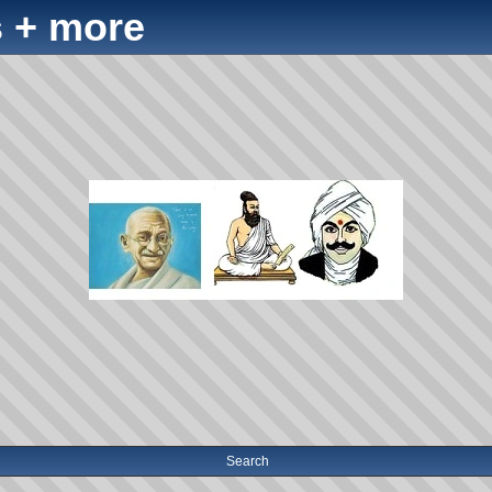
 + more
Search