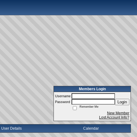
Members Login
Username
Login
Password
Remember Me
New Member
Lost Account Info?
User Details
Calendar