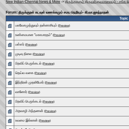
New Indian-Chennai News & More
->
திருக்குறளும் திருவள்ளுவமாலையும் - சங்க 
Forum: திருக்குறள் கடவுள் வணக்கமும் சமய நெறியும்- கி.வா.ஜகந்நாதன்
Topic
பலவேசமுத்துவும் தன்னாசியும்
(Preview)
உண்மையான "மகாபாரதம்"
(Preview)
பள்ளர்
(Preview)
முடிவு நிலை
(Preview)
பிறவிப் பெருங்கடல்
(Preview)
தெய்வ வகை
(Preview)
இந்திரன் முதலியோர்
(Preview)
வானோர்
(Preview)
பிறவிப் பெருங்கடல்
(Preview)
அறவாழி அந்தணன்
(Preview)
உவமை இல்லான்
(Preview)