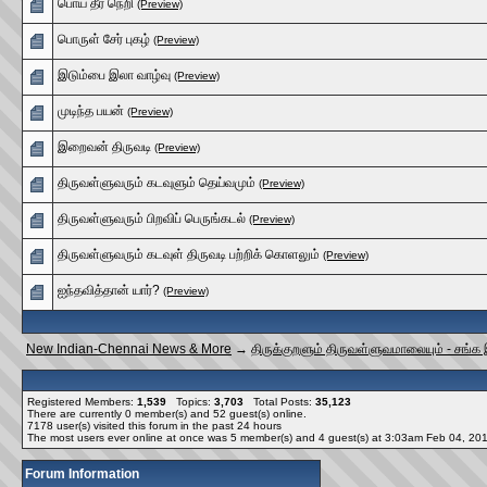
பொய் தீர் நெறி
(Preview)
பொருள் சேர் புகழ்
(Preview)
இடும்பை இலா வாழ்வு
(Preview)
முடிந்த பயன்
(Preview)
இறைவன் திருவடி
(Preview)
திருவள்ளுவரும் கடவுளும் தெய்வமும்
(Preview)
திருவள்ளுவரும் பிறவிப் பெருங்கடல்
(Preview)
திருவள்ளுவரும் கடவுள் திருவடி பற்றிக் கொளலும்
(Preview)
ஐந்தவித்தான் யார்?
(Preview)
New Indian-Chennai News & More
→
திருக்குறளும் திருவள்ளுவமாலையும் - சங்க
Registered Members:
1,539
Topics:
3,703
Total Posts:
35,123
There are currently
0
member(s) and
52
guest(s) online
.
7178
user(s) visited this forum in the past 24 hours
The most users ever online at once was 5 member(s) and 4 guest(s) at 3:03am Feb 04, 20
Forum Information