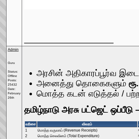
__________________
Admin
Guru
அரசின் அதிகாரப்பூர்வ இடை
Status:
Offline
Posts:
அனைத்து தொகைகளும்
ரூ
25432
Date:
மொத்த கடன் எடுத்தல் / பற்
February
26th
தமிழ்நாடு அரசு பட்ஜெட் ஒப்பீ
வரிசை
விவரம்
1
மொத்த வருவாய் (Revenue Receipts)
2
மொத்த செலவினம் (Total Expenditure)