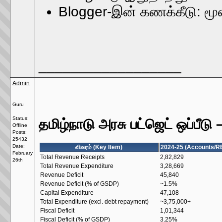
Blogger-இன் கணக்கீடு: மூ
__________________
Admin
Guru
Status:
தமிழ்நாடு அரசு பட்ஜெட் ஒப்பீட
Offline
Posts:
25432
Date:
விவரம் (Key Item)
2024-25 (Accounts/R
February
Total Revenue Receipts
2,82,829
26th
Total Revenue Expenditure
3,28,669
Revenue Deficit
45,840
Revenue Deficit (% of GSDP)
~1.5%
Capital Expenditure
47,108
Total Expenditure (excl. debt repayment)
~3,75,000+
Fiscal Deficit
1,01,344
Fiscal Deficit (% of GSDP)
3.25%