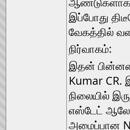
ஆண்டுகளாக அ
இப்போது திடீ
வேகத்தில் வ
நிர்வாகம்:
இதன் பின்னணி
Kumar CR. இ
நிலையில் இரு
எஸ்டேட் ஆல
அமைப்பான NA