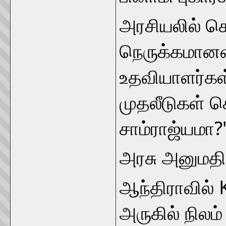
அரசியலில் செ
நெருக்கமானவ
உதவியாளர்கள
முதலீடுகள் ச
சாம்ராஜ்யமா?
அரசு அனுமதி
ஆந்திராவில் 
அருகில் நிலம