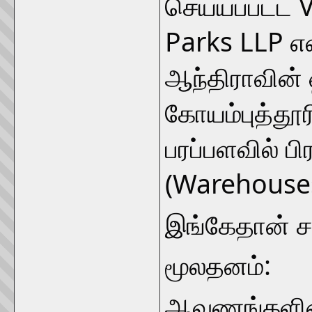
செய்யப்பட்ட 
Parks LLP என
ஆந்திராவின் ஹ
கோயம்புத்தூரி
பரப்பளவில் 
(Warehouses)
இங்கேதான் சந
மூலதனம்:
ஆவணங்களின்ப