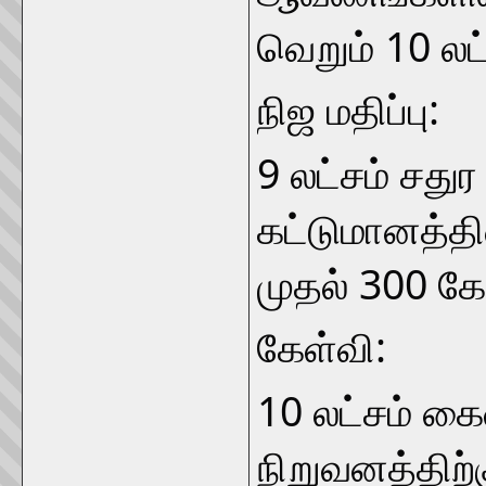
வெறும் 10 லட்
நிஜ மதிப்பு:
9 லட்சம் சதுர 
கட்டுமானத்தின
முதல் 300 கோ
கேள்வி:
10 லட்சம் கை
நிறுவனத்திற்