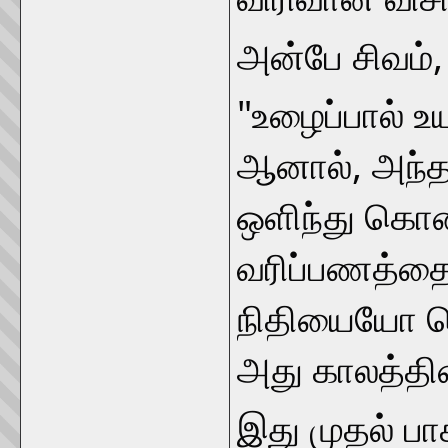
அன்பே சிவம்
"உழைப்பால் உ
ஆனால், அந்த 
ஒளிந்து கொ
வரிப்பணத்த
நிதியையோ க
அது காலத்தின
இது முதல் பா