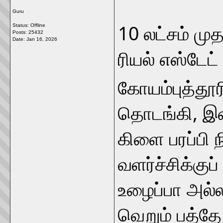
Guru
10 லட்சம் மு
Status: Offline
Posts: 25432
Date:
Jan 16, 2026
ரியல் எஸ்டேட
கோயம்புத்தூ
தொடங்கி, இன
கிளை பரப்பி ந
வளர்ச்சிக்குப
உழைப்பா அல்
வெறும் பத்தே