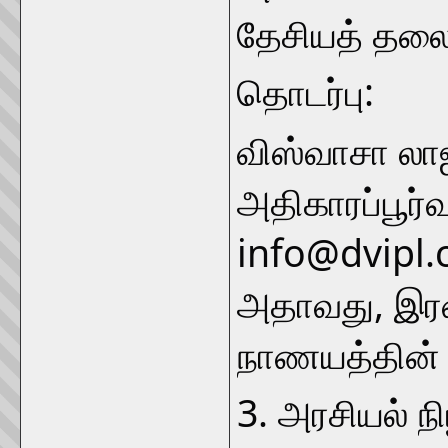
தேசியத் தலைவ
தொடர்பு:
விஸ்வாசா லாஜ
அதிகாரப்பூர்
info@dvipl.
அதாவது, இரண
நாணயத்தின் 
3. அரசியல் ந