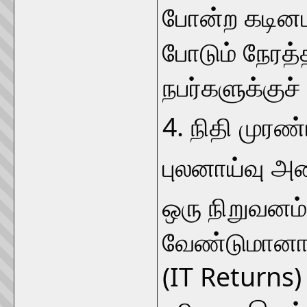
போன்ற கடின
போடும் நேரத
நபர்களுக்குச
4. நிதி முரண்
புலனாய்வு அம
ஒரு நிறுவனம்
வேண்டுமானால
(IT Returns) 