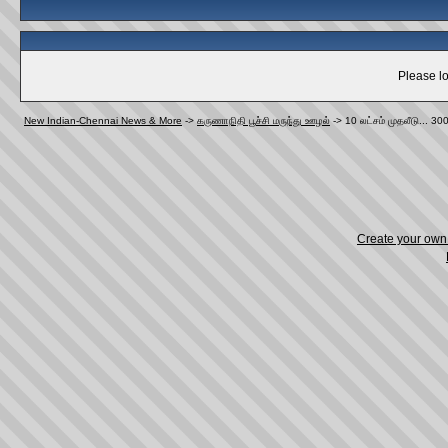
Please lo
New Indian-Chennai News & More
->
கருணாநிதி பூச்சி மருந்து ஊழல்
->
10 லட்சம் முதலீடு... 3
Create your ow