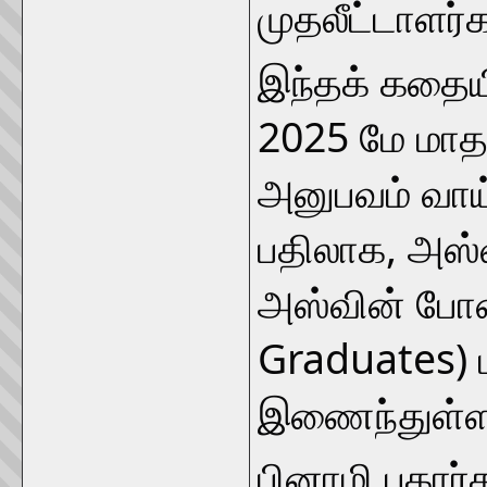
முதலீட்டாளர்
இந்தக் கதையி
2025 மே மாதம்
அனுபவம் வாய்
பதிலாக, அஸ்வி
அஸ்வின் போ
Graduates) 
இணைந்துள்ள
பினாமி புகார்