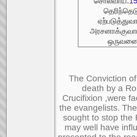
சொல்வாய்.1
தெரிந்தெ
ஏற்படுத்து
அரசனாக்குவாய
ஒருவனை 
The Conviction o
death by a Ro
Crucifixion ,were f
the evangelists. T
sought to stop the 
may well have infl