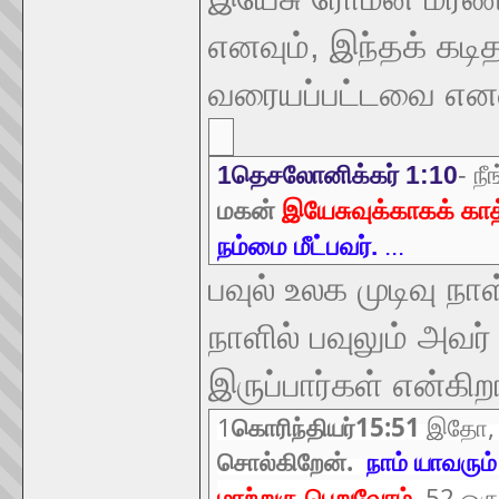
எனவும், இந்தக் கட
வரையப்பட்டவை எனவு
1தெசலோனிக்கர் 1:10
- ந
மகன்
இயேசுவுக்காகக் காத்
நம்மை மீட்பவர்.
...
பவுல் உலக முடிவு நாள
நாளில் பவுலும் அவர்
இருப்பார்கள் என்கிறா
1
கொரிந்தியர்15:51
இதோ
சொல்கிறேன்.
நாம் யாவரும
மாற்றுரு பெறுவோம்
.
52 ஒரு