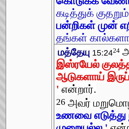
கொடுக்க வேண்
கடித்துக் குதறும
பன்றிகள் முன் 
தங்கள் கால்களால
அ
மத்தேயு
24
15:24
இஸ்ரயேல் குலத
ஆடுகளாய் இருப்
'
என்றார்.
26
அவர் மறுமொ
உணவை எடுத்து நா
முறையல்ல '
என்ற