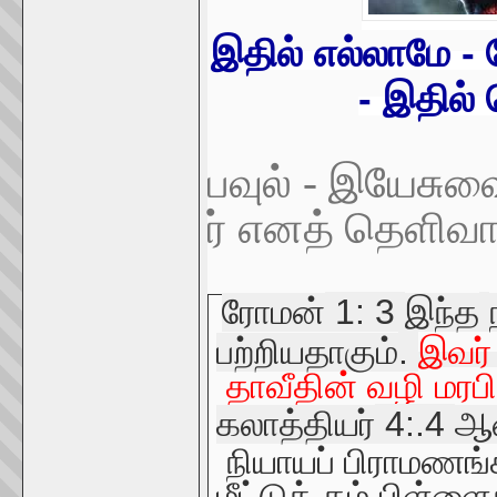
இதில் எல்லாமே -
- இதில்
பவுல்
-
இயேசுவ
ர்
எனத்
தெளிவா
1: 3
ரோமன்
இந்த
.
பற்றியதாகும்
இவர
தாவீதின்
வழி
மரப
4:.4
கலாத்தியர்
ஆ
நியாயப்
பிராமணங்
மீட்டுத்
தம்
பிள்ளை