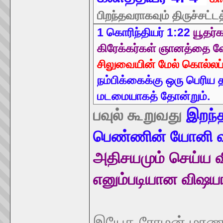
பிறந்தவராகவும் திருச்சட்டத
1 கொரிந்தியர் 1:22
யூதர்
கிரேக்கர்கள் ஞானத்தை வ
சிலுவையின் மேல் கொல்லப்ப
நம்பிக்கைக்கு ஒரு பெரிய 
மடமையாகத் தோன்றும்.
ப
வுல் கூறுவது
இறந்த
பெண்ணின் யோனி வழி
அதிசயமும் செய்ய வ
எனும்படியான விஷய
இயேசு ரோமன் மரண