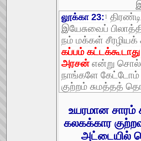
இ
திரண்டி
லூக்கா 23:
1
இயேசுவைப் பிலாத்
நம் மக்கள் சீரழிய
கப்பம் கட்டக்கூடா
அரசன்
என்று சொல்
நாங்களே கேட்டோம் 
குற்றம் சுமத்தத் த
உயரமான சாரம் 
கலகக்கார குற்றவா
அட்டையில் 