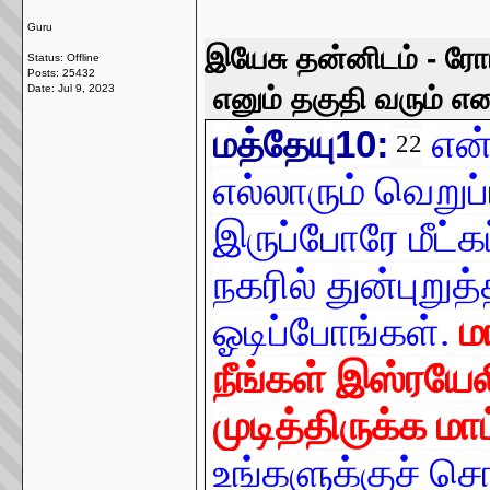
Guru
இயேசு தன்னிடம் - ர
Status: Offline
Posts: 25432
Date:
Jul 9, 2023
எனும் தகுதி வரும் எனப
என
மத்தேயு10:
22
எல்லாரும் வெறுப
இருப்போரே மீட்கப
நகரில் துன்புறு
ஓடிப்போங்கள்.
ம
நீங்கள் இஸ்ரயேல
முடித்திருக்க மாட
உங்களுக்குச் சொ