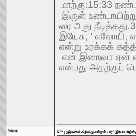
:15:33
மாற்கு
நண்ப
இருள்
உண்டாயிற்ற
.
ரை
அது
நீடித்தது
, '
,
இயேசு
எலோயி
என்று
உரக்கக்
கத்த
என்
இறைவா
ஏன்
என்பது
அதற்குப்
ப
________________
Admin
RE: யூதர்களின் கிறிஸ்து என்றால் யார்? இயேசு கிறி