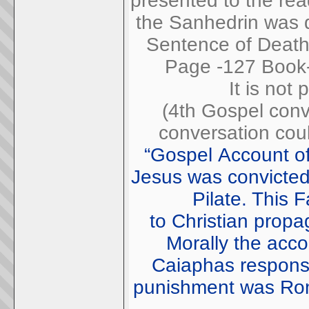
presented to the rea
the Sanhedrin was d
Sentence of Deat
Page -127 Book
It is not
(4th Gospel con
conversation co
“Gospel Account of
Jesus was convicted
Pilate. This
to Christian prop
Morally the acc
Caiaphas responsi
punishment was Roma