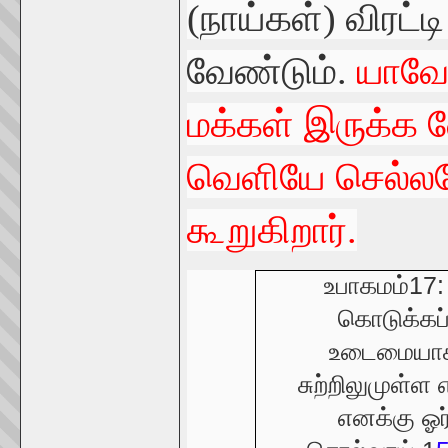
(நாய்கள்) விரட்ட
வேண்டும்.
யாவேவ
மக்கள் இருக்க 
வெளியே செல்ல
கூறுகிறார்.
உபாகமம்17:
கொடுக்கப்
உடைமையாக்
சுற்றிலுமுள்ள
எனக்கு ஓர