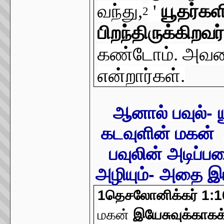
வந்து,
'
யூதர்கள
2
பிறந்திருக்கிறவர
கண்டோம். அவரை
என்றார்கள்.
ஆனால் பவுல்- 
கடவுளின் மக
ன்
பவுலின் அடிப்ப
அழியும்- அதை இ
1தெசலோனிக்கர் 1:1
மகன்
இயேசுவுக்காகக் 