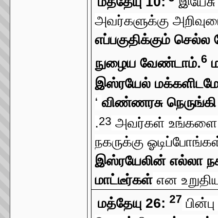
மத்தேயு 10:
இயேசு 
அவர்களுக்கு அறிவுரை
எப்பகுதிக்கும் செல்ல
6
நுழைய வேண்டாம்.
ம
இஸ்ரயேல் மக்களிடமே
‘
விண்ணரசு நெருங்கி 
23
.
அவர்கள் உங்களை ஒ
நகருக்கு ஓடிப்போங்க
இஸ்ரயேலின் எல்லா நகர
மாட்டீர்கள்
என உறுதிய
27
மத்தேயு 26:
பின்ப