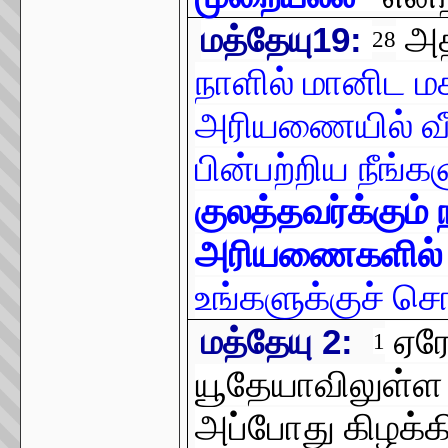
அத
மத்தேயு19:
28
நாளில் மானிட மக
அரியணையில் வீற
பின்பற்றிய நீங்க
குலத்தவர்க்கும்
அரியணைகளில் வீற
உங்களுக்குச் சொ
ஏரோ
மத்தேயு 2:
1
யூதேயாவிலுள்ள ப
அப்போது கிழக்க