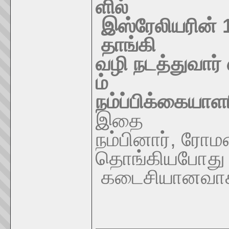
ளில்
இஸ்ரேலியரின்
தாங்கி
வழி
நடத்துவார்
ம்
நம்ப்பிக்கையாள
இதை
நம்பினார்
,
ரோம
தொங்கியபோது
கடைசியான
வாக