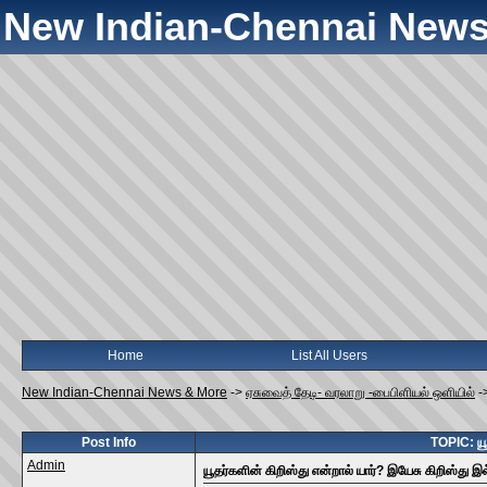
New Indian-Chennai News
Home
List All Users
New Indian-Chennai News & More
->
ஏசுவைத் தேடி- வரலாறு -பைபிளியல் ஒளியில்
-
Post Info
TOPIC: யூ
Admin
யூதர்களின் கிறிஸ்து என்றால் யார்? இயேசு கிறிஸ்து