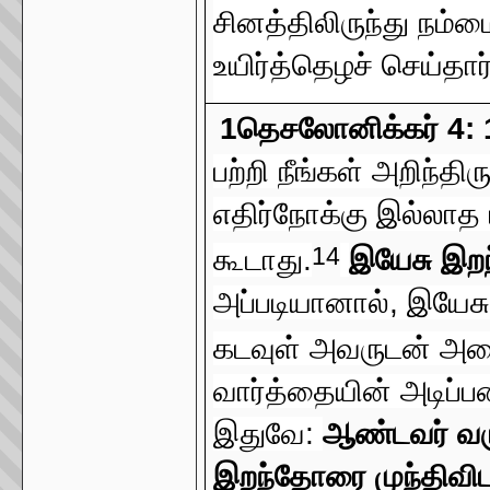
சினத்திலிருந்து நம்
உயிர்த்தெழச் செய்தார்
1தெசலோனிக்கர் 4: 
பற்றி நீங்கள் அறிந்தி
எதிர்நோக்கு இல்லாத 
14
கூடாது.
இயேசு இறந்
அப்படியானால், இயே
கடவுள் அவருடன் அழை
வார்த்தையின் அடிப்ப
இதுவே:
ஆண்டவர் வரு
இறந்தோரை முந்திவிட