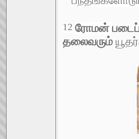
பந்தங்களோடு
12
ரோமன்
படைப்
தலைவரும்
யூதர