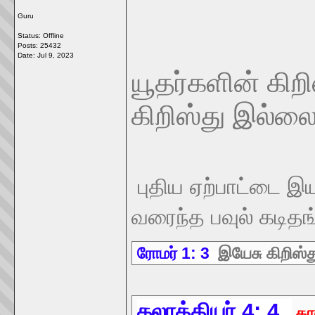
Guru
Status: Offline
Posts: 25432
Date:
Jul 9, 2023
யூதர்களின் கிற
கிறிஸ்து இல்ல
புதிய ஏற்பாட்டை இய
வரைந்த பவுல் கடிதங
ரோமர் 1: 3
இயேசு கிறிஸ்த
கலாத்தியர் 4: 4
கா