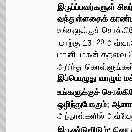
இருப்ப்பவர்களுள் ச
வந்துள்ளதைக் காண்ப
உங்களுக்குச் சொல்கிற
29
மாற்கு 13:
அவ்வாற
மானிடமகன் கதவை நெர
அறிந்து கொள்ளுங்கள
இப்பொழுது வாழும் ம
உங்களுக்குச் சொல்கி
ஒழிந்துபோகும்; ஆனா
அந்நாள்களில் அவ்வே
இருண்டுவிடும்; நில