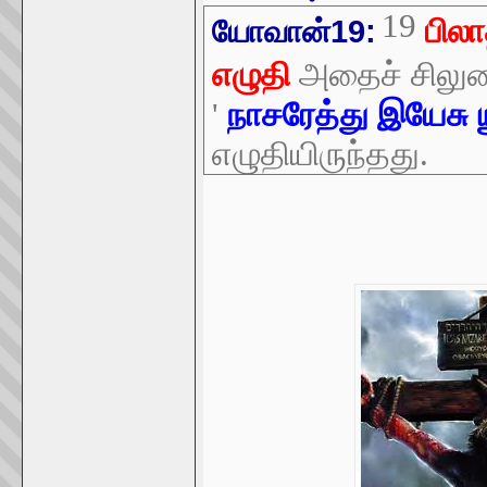
19
பிலா
யோவான்19:
எழுதி
அதைச் சிலுவ
'
நாசரேத்து இயேசு 
எழுதியிருந்தது.