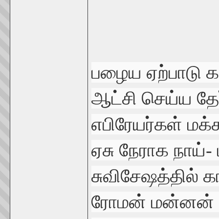
பழைய ஏற்பாடு க
ஆட்சி செய்ய தேர
எபிரேயர்கள் மக்
ஏசு நேராக நாய்-
சுவிசேஷத்தில்
ரோமன் மன்னன் ப