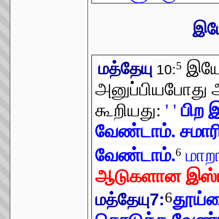
இய
இயேச
மத்தேயு
5
10:
அனுப்பியபோது 
கூறியது:
' '
பிற 
வேண்டாம். சமார
வேண்டாம்.
மாற
6
ஆடுகளான இஸ்ரய
6
தூய்ம
மத்தேயு7: