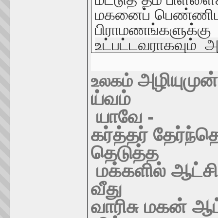
மகனைப்
பெண்ணிட
பிராமணங்களுக்கு
உட்பட்டவராகவும்
அ
அழியுமுன்
உலகம்
ய்வம்
யாவே
-
கர்த்தர்
தேர்ந்த
தெடுத்த
மக்களில்
ஆட்சி
வீது
வாரிசு
மகன்
ஆட