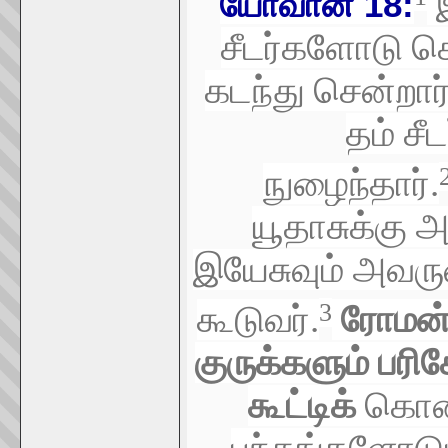
இ
யோவான்
18:
சீடர்களோடு க
கடந்து சென்றார
தம் ச
நுழைந்தார்.
யூதாசுக்கு அ
இயேசுவும் அவருட
3
கூடுவர்.
ரோமன் 
குருக்களும் பரி
கூட்டிக்
கொண்