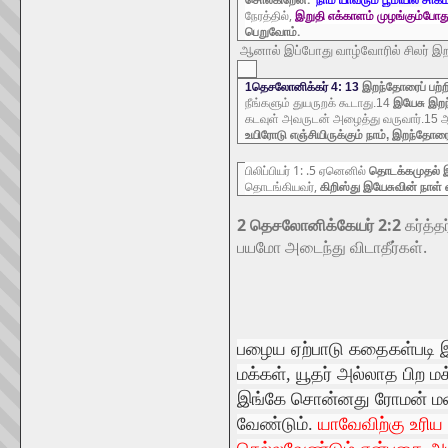
நேரத்தில்,
இறுதி எக்காளம் முழங்கும்போது
பெறுவோம்.
ஆனால் இப்போது வாழ்வோரில் சிலர் இறந்
1தெசலோனிக்கர் 4: 13
இறந்தோரைப் பற்றி
நீங்களும் துயருறக் கூடாது.14
இயேசு இறந
கடவுள் அவருடன் அழைத்து வருவார்.15 ஆ
உயிரோடு எஞ்சியிருக்கும் நாம், இறந்தோரை
பிலிப்பியர் 1: .5 ஏனெனில்
தொடக்கமுதல் 
தொடங்கியவர்,
கிறிஸ்து இயேசுவின் நாள்
2 தெசலோனிக்கேயர் 2:2
கர்த்
பயமோ அடைந்து விடாதீர்கள்.
பழைய ஏற்பாடு கதைகள்படி இஸ்
மக்கள், யூதர் அல்லாத பிற ம
இங்கே சொன்னது ரோமன் மன்னன
வேண்டும்.
யாவேவிற்கு உரிய