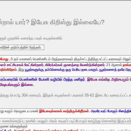
ன்றால் யார்? இயேசு கிறிஸ்து இல்லையே?
ளுள் முதலில் வரைந்த பவுல் கடிதங்களில்
ின் குடும்பத்தில் பிறந்தார்.
யபோது
..5 தம் மகனைப் பெண்ணிடம் பிறந்தவராகவும் திருச்சட்டத்திற்கு உட்பட்டவராகவும் அனுப்
ைச் சாட்சியாகக் கேட்கின்றனர். கிரேக்கர்கள் ஞானத்தை வேண்டுகின்றனர்.
23 ஆனால்
நாங்க
ோதி
க்கிறோம்.
இது
யூதர்களுக்கு, நம்பிக்கைக்கு ஒரு பெரிய தடையாகும். யூதர்களைத் தவிர பிறர
பரம்பரையில் பெண்ணின் யோனி வழியில் பிறந்த மனிதர்
,
இயேசு எவ்வித அதிசயமும் 
 விஷயங்களும் இல்லை.
தது பொஆ 30ல் எனவும், இந்தக் கடிதங்கள் பவுலால் 55-62 இடையே வரையப்பட்ட
்று வரும் அவருடைய மகன்
இயேசுவுக்காகக் காத்திருக்கிறீர்கள்
.
அவரே வரப் போகும் சினத்தில
ள் - கணக்கெடுப்பு நாளில் பவுலும் அவர் கடிதம் படிப்போரும் வாழ்ந்து கொண்டு இருப்பார
ுளை உங்களுக்குச்
ாட்டோம்
,
நாம்
அனைவரும் மாற்றுரு பெறுவோம்
.
52 ஒரு நொடிப்பொழுதில், கண் இமை
ஆனால்