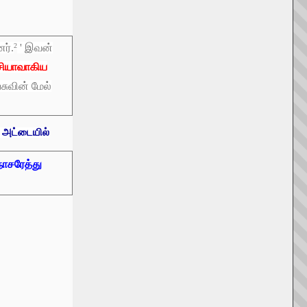
ர்.
2
' இவன்
ெசியாவாகிய
ுவின் மேல்
ை அட்டையில்
நாசரேத்து