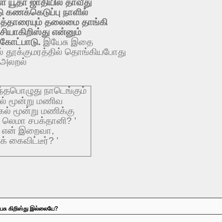
்ள
யூதா
ஜாதியில்
தாவீது
டு
கணக்கெடுப்பு
நாளில்
த்தாரையும்
தலைமை
தாங்கி
சியா
கிறிஸ்து
என்னும்
கோட்பாடு
.
இயேசு
இதை
்
தூக்குமரத்தில்
தொங்கியபோது
அலறல்
ந்தபொழுது
நாடெங்கும்
ல்
மூன்று
மணிவ
கல்
மூன்று
மணிக்கு
,
லெமா
சபக்தானி
? '
'
என்
இறைவா
,
க்
கைவிட்டீர்
? '
யேசு கிறிஸ்து இல்லையே?