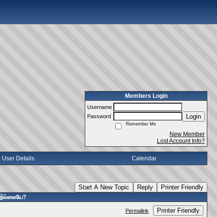
Members Login
Username
Login
Password
Remember Me
New Member
Lost Account Info?
User Details
Calendar
Start A New Topic
Reply
Printer Friendly
ு இல்லையே?
Printer Friendly
Permalink