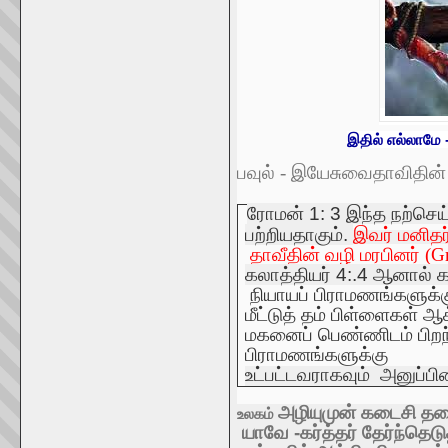
இதில் எல்லாமே 
பவுல்
-
இயேசுவை
தாவிதின்
ரோமன்
1: 3
இந்த
நற்செய
பற்றியதாகும்
.
இவர்
மனிதர
தாவீதின்
வழி
மரபினர் (G
கலாத்தியர்
4:.4
ஆனால்
க
நியாயப்
பிராமணங்களுக்க
மீட்டுத்
தம்
பிள்ளைகள்
ஆக
மகனைப்
பெண்ணிடம்
பிற
பிராமணங்களுக்கு
உட்பட்டவராகவும்
அனுப்பி
அழியுமுன்
கடைசி
தல
உலகம்
யாவே
-
கர்த்தர்
தேர்ந்தெடு