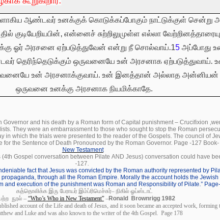
காக கூறுகிறார்.
ுளாகிய ஆண்டவர் உனக்குக் கொடுக்கப்போகும் நாட்டுக்குள் சென்று
ல் குடியேறியபின், என்னைச் சுற்றிலுமுள்ள எல்லா வேற்றினத்தாரையு
்கு ஓர் அரசனை ஏற்படுத்துவேன் என்று நீ சொல்வாய்.1
5
அப்போது உ
வர் தெரிந்தெடுக்கும் ஒருவனையே உன் அரசனாக ஏற்படுத்துவாய். உ
வனையே உன் அரசனாக்குவாய். உன் இனத்தான் அல்லாத அன்னியன்
ஒருவனை உனக்கு அரசனாக நியமிக்காதே.
 Governor and his death by a Roman form of Capital punishment – Crucifixion ,wer
ists. They were an embarrassment to those who sought to stop the Roman persecuti
y in which the trials were presented to the reader of the Gospels. The council of J
le for the Sentence of Death Pronounced by the Roman Governor. Page -127 Book
New Testament
as (4th Gospel conversation between Pilate AND Jesus) conversation could have b
-127.
ndeniable fact that Jesus was convicted by the Roman authority represented by Pila
propaganda, through all the Roman Empire. Morally the account holds the Jewis
rm and execution of the punishment was Roman and Responsibility of Pilate.” Pag
கத்தொலிக்க
இரு
பேராயர்
இம்ப்ரிமெச்சுர்
–
நிகில்
ஓப்ஸ்டாட்
ெற்ற
நூல்
–
“Who’s Who in New Testament”
–
Ronald Brownrigg 1982
ublished account of the Life and death of Jesus, and it soon became an accepted work, forming 
tthew and Luke and was also known to the writer of the 4th Gospel. Page 178