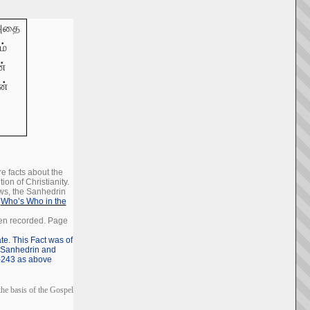
 அதை
ம்
ன்
ன்
e facts about the
on of Christianity.
ews, the Sanhedrin
-
Who’s Who in the
een recorded. Page
te. This Fact was of
h Sanhedrin and
e-243 as above
the basis of the Gospel