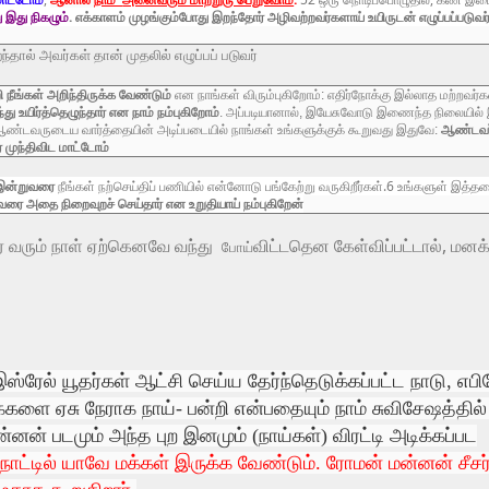
 இது நிகழும்
. எக்காளம் முழங்கும்போது இறந்தோர் அழிவற்றவர்களாய் உயிருடன் எழுப்பப்படுவர்:
தால் அவர்கள் தான் முதலில் எழுப்பப் படுவர்
 நீங்கள் அறிந்திருக்க வேண்டும்
என நாங்கள் விரும்புகிறோம்: எதிர்நோக்கு இல்லாத மற்றவர்
்து
உயிர்த்தெழுந்தார் என நாம் நம்புகிறோம்
. அப்படியானால், இயேசுவோடு இணைந்த நிலையில்
ண்டவருடைய வார்த்தையின் அடிப்படையில் நாங்கள் உங்களுக்குக் கூறுவது இதுவே:
ஆண்டவர
 முந்திவிட மாட்டோம்
இன்றுவரை
நீங்கள் நற்செய்திப் பணியில் என்னோடு பங்கேற்று வருகிறீர்கள்.6 உங்களுள் இத
 வரை அதை நிறைவுறச் செய்தார் என உறுதியாய் நம்புகிறேன்
தர் வரும் நாள் ஏற்கெனவே வந்து
விட்டதென கேள்விப்பட்டால், மன
போய்
ரேல் யூதர்கள் ஆட்சி செய்ய தேர்ந்தெடுக்கப்பட்ட நாடு, எபி
க்களை ஏசு நேராக நாய்- பன்றி என்பதையும் நாம் சுவிசேஷத்தில
் படமும் அந்த புற இனமும் (நாய்கள்) விரட்டி அடிக்கப்பட
 நாட்டில் யாவே மக்கள் இருக்க வேண்டும். ரோமன் மன்னன் சீச