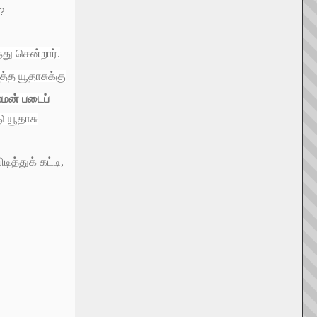
?
து சென்றார்.
்த யூதாசுக்கு
மன் படைப்
 யூதாசு
ித்துக் கட்டி,
..