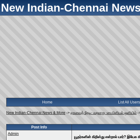
New Indian-Chennai News
Home
List All Users
New Indian-Chennai News & More
->
ஏசுவைத் தேடி- வரலாறு -பைபிளியல் ஒளியில்
-
Post Info
Admin
யூதர்களின் கிறிஸ்து என்றால் யார்? இயேசு