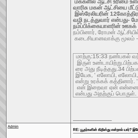
மக்களில்
ஆட்சி
உரிமை
உள
வாரிசு
மகன்
ஆட்சியை
மீட்
இஸ்ரேலியரின்
12
கோத்திர
வழி
நடத்துவார்
என்பது
-
மே
நம்ப்பிக்கையாளரின்
ஊகக்
நம்பினார்
,
ரோமன்
ஆட்சியில
கடைசியான
வாக்கு
மூலம்
-
மாற்கு
:15:33
நண்பகல்
வ
இருள்
உண்டாயிற்று
.
பிற்பக
ரை
அது
நீடித்தது
.34
பிற்ப
இயேசு
, '
எலோயி
,
எலோயி
என்று
உரக்கக்
கத்தினார்
. 
என்
இறைவா
ஏன்
என்னை
என்பது
அதற்குப்
பொருள்
.
__________________
Admin
RE: யூதர்களின் கிறிஸ்து என்றால் யார்? இ