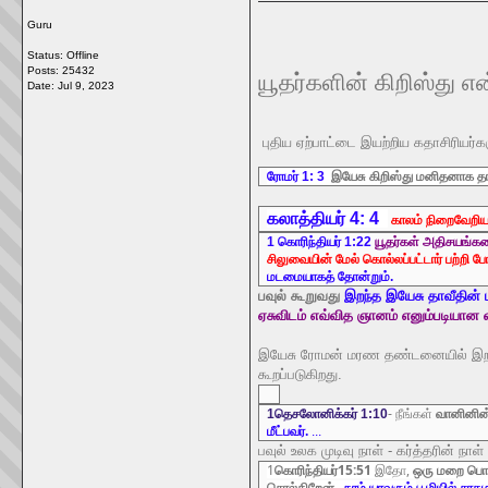
Guru
Status: Offline
Posts: 25432
யூதர்களின் கிறிஸ்து எ
Date:
Jul 9, 2023
புதிய ஏற்பாட்டை இயற்றிய கதாசிரியர்க
ரோமர் 1: 3
இயேசு கிறிஸ்து மனிதனாக தாவீத
கலாத்தியர் 4: 4
காலம் நிறைவேறி
1 கொரிந்தியர் 1:22
யூதர்கள் அதிசயங்கள
சிலுவையின் மேல் கொல்லப்பட்டார் பற்றி ப
மடமையாகத் தோன்றும்.
ப
வுல் கூறுவது
இறந்த இயேசு தாவீதின் 
ஏசுவிடம் எவ்வித ஞானம் எனும்படியான
இயேசு ரோமன் மரண தண்டனையில் இறந்
கூறப்படுகிறது.
1தெசலோனிக்கர் 1:10
- நீங்கள்
வானினின
மீட்பவர்.
...
பவுல் உலக முடிவு நாள் - கர்த்தரின் நா
1
கொரிந்தியர்15:51
இதோ,
ஒரு மறை பொர
சொல்கிறேன்.
நாம் யாவரும்
பூமியில்
சாகம