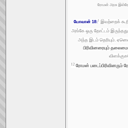
ரோமன் அரசு இஸ்ரேல
1
யோவான்
18:
இவற்றைக் கூறி
அங்கே ஒரு தோட்டம் இருந்தது.
அந்த இடம் தெரியும். ஏனென
பிரிவினரையும் தலைமைக்
விளக்குக
12
ரோமன்
படைப்பிரிவினரும்
ர