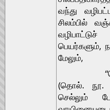
வந்து வழிபட
சிலம்பில் வஞ்
வழிபாட்டு
பெயர்களும், ந
மேலும்,
“வெற்றி ச
(தொல். நூ.
செல்லும் 
வாயினையுட