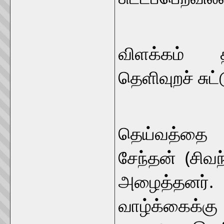
ஐந்திணைத
விளக்கம் த
தெளிவுறச் சுட்
‘குறிஞ்ச
தெய்வத்தை 
சேந்தன் (சிவ
அழைத்தனர்
வாழ்க்கைக்