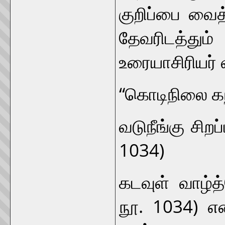
குறிப்பை வைத
தேவரிடத்தும
உரையாசிரியர் 
“கொடிநிலை கந
வடுநீங்கு சிற
1034)
கடவுள் வாழ்
நூ. 1034) எ