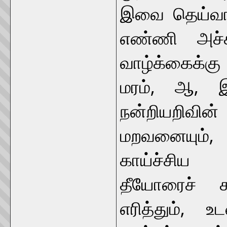
இவை தெய்வங்
எண்ணி அச்ச
வாழ்க்கைக்க
மரம், ஆ, இ
நன்றியறிவ
மறவனையும்,
காய்ச்சிய 
தீயோரைச் ச
எரித்தும், உ