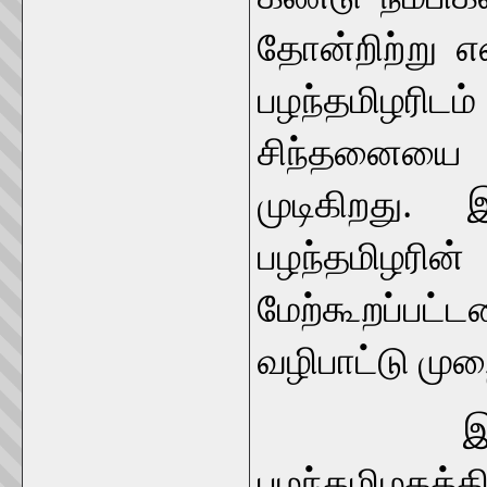
தோன்றிற்று 
பழந்தமிழரிட
சிந்தனையை
முடிகிறது.
பழந்தமிழர
மேற்கூறப்பட்
வழிபாட்டு முற
இதன் வழி
பழந்தமிழகத்