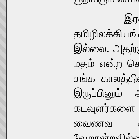
இரண்டாயிர
தமிழிலக்கிய
இல்லை. அதற்கு
மதம் என்ற ச
சங்க காலத்தி
இருப்பினும்
கடவுளர்களை
வைணவ சம
வேறூன்றவில்ல