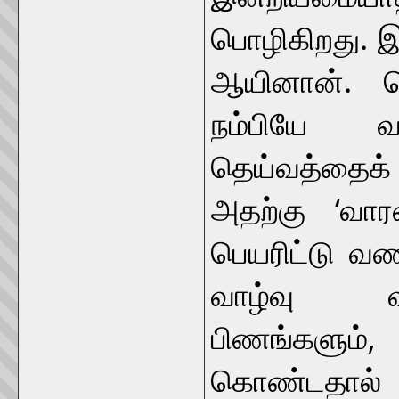
பொழிகிறது. இ
ஆயினான். ந
நம்பியே வ
தெய்வத்தைக
அதற்கு ‘வா
பெயரிட்டு வண
வாழ்வு வறட
பிணங்களும்
கொண்டதால் 