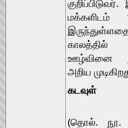
குறிப்பிடுவ
மக்களிடம் ‘
இருந்துள்ள
காலத்தில் 
ஊழ்வினை நம்
அறிய முடிகிறத
கடவுள்
“காமப்பக
(தொல். நூ. 