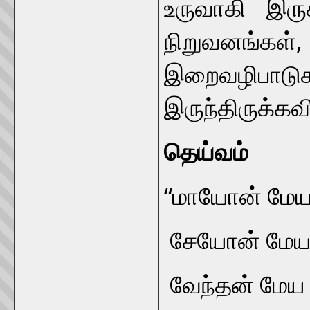
உருவாகி இர
நிறுவனங்கள்,
இறைவழிப
இருந்திருக்கவ
தெய்வம்
“மாயோன் மேய
சேயோன் மேய
வேந்தன் மேய த