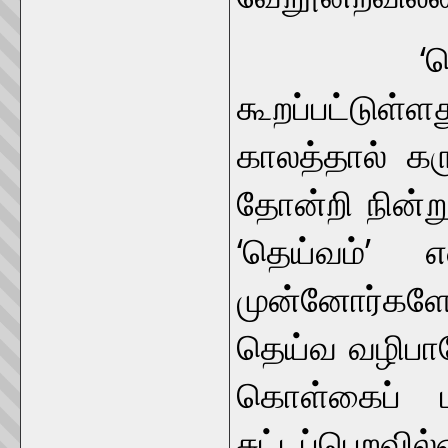
‘தெய்வம்’
கூறப்பட்டுள்
காலத்தால் க
தோன்றி நின்
‘தெய்வம்’ எ
முன்னோர்கள
தெய்வ வழிபாட
கொள்கைப் பற
சுட்டப்பெறவில