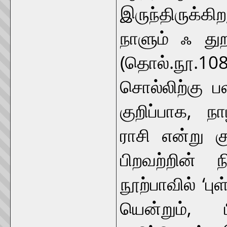
இருந்திருக்க
நாளும் ஃ து
(தொல்.நூ.108
சொல்லிற்கு ப
குறிப்பாக, ந
ராசி என்று கு
பிறவற்றின் 
நூற்பாவில் ‘ப
யென்றும், 