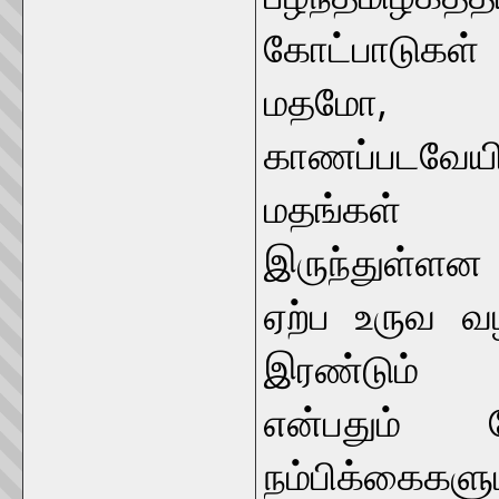
கோட்பாடுகள்
மதமோ, சம
காணப்படவே
மதங்கள் 
இருந்துள்ளன
ஏற்ப உருவ வ
இரண்டும் ப
என்பதும் 
நம்பிக்கைகளு