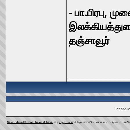
- பா.பிரபு, ம
இலக்கியத்துற
தஞ்சாவூர்
_____________
Please lo
New Indian-Chennai News & More
->
தமிழர் சமயம்
->
தொல்காப்பியர் கால வழிபாட்டு மரபும், நம்பி