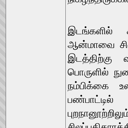
நடுகல் வ
இடங்களில் 
ஆன்மாவை சில 
இடத்திற்கு
பொருளில் நு
நம்பிக்கை 
பண்பாட்டில
புறநானூற்றி
சிலப்பதிகாரத