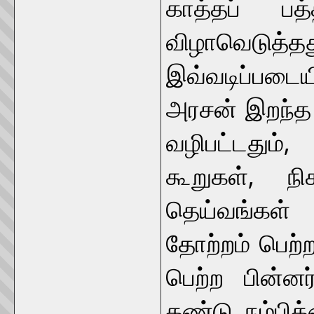
காத்தப் பத்
விழாவெடு
இவ்வடிப்படைய
அரசன் இறந்த 
வழிபட்டதும
கூறுகள், நி
தெய்வங்கள்
தோற்றம் பெற்
பெற்ற பின்னர
கண்டு நம்பிக