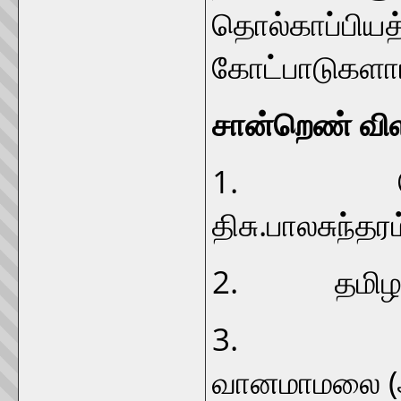
தொல்காப்பிய
கோட்பாடுகளாம
சான்றெண் விள
1. தொல்கா
திசு.பாலசுந்தர
2. தமிழர் 
3. நடுகற்க
வானமாமலை (ஆர