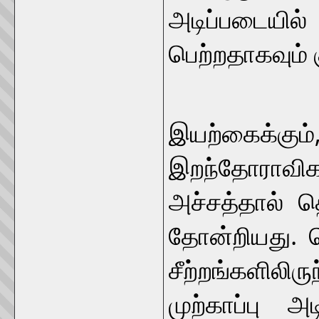
அடிப்படைய
பெற்றதாகவும் க
‘தீயும்
இயற்கைக்கும்
இறந்தோராவி
அச்சத்தால் 
தோன்றியது. 
சீற்றங்களிலி
முற்காப்பு அ