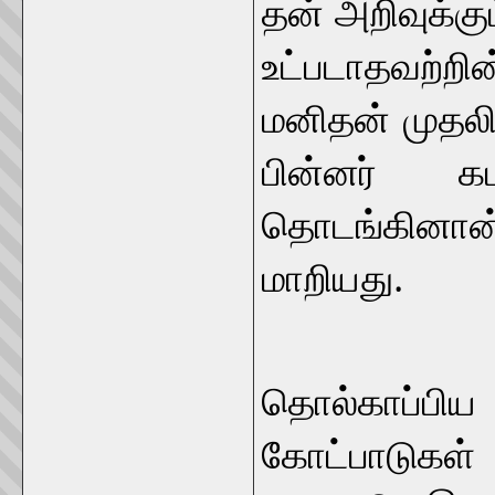
தன் அறிவுக்கு
உட்படாதவற்
மனிதன் முதல
பின்னர் க
தொடங்கினா
மாறியது.
அவ்வடி
தொல்காப்பி
கோட்பாடுகள்