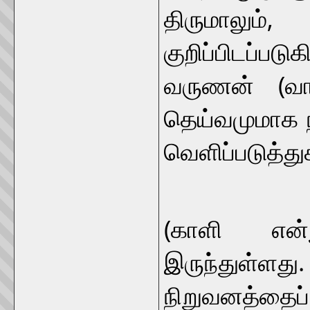
திருமாலும்,
குறிப்பிடப்ப
வருணன் (வா
தெய்வமுமாக ந
வெளிப்படுத்துக
பாலை நில
(காளி என்
இருந்துள்ளத
நிறுவனத்தைப் 