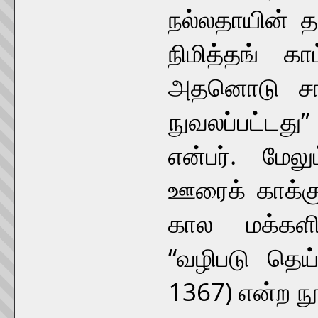
நல்லதாயின் தள
நிமித்தங் 
அதனொடு சார்த்
நுவலப்பட்டது”
என்பர். மேல
ஊரைக் காக்கு
கால மக்களி
“வழிபடு தெய்
1367) என்ற ந