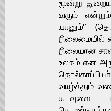
மூன்று துறைய
வரும் என்று
யானும்” (த
நிலைமையில் வ
நிலையான சான்
உலகம் என அறு
தொல்காப்பிய
வாழ்த்தும் வக
கடவுளை ப
கொண்டிருந்தத