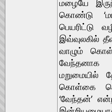
மழையே இருந
கொண்டு ‘மா
பெயரிட்டு வழ
இவ்வுலகில் த
வாழும் கொள
வேந்தனாக 
மறுமையில் த
கொள்கை கொ
‘வேந்தன்’ என
இன்றியமையா