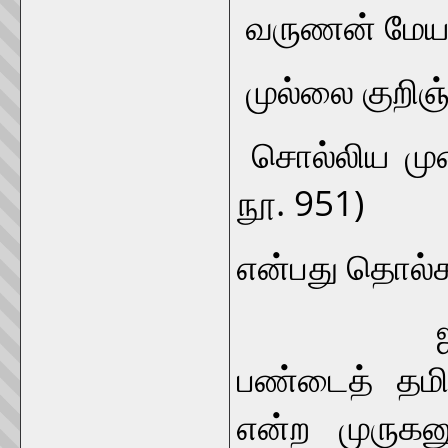
வருணன் மேய 
முல்லை குறிஞ்
சொல்லிய முற
நூ. 951)
என்பது தொல்கா
ஐந்திணைகள
பண்டைத் தமிழ
என்ற முருகன