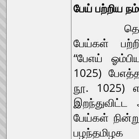
பேய் பற்றிய நம
தொல்காப்ப
பேய்கள் பற்ற
“பேஎய் ஓம்பி
1025) பேஎத்
நூ. 1025) எ
இறந்துவிட்ட 
பேய்கள் நின்ற
பழந்தமிழக