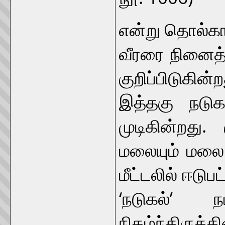
என்று தொல்காப
வீரரை நினைத்
குறிப்பிடுக
இத்தகு நடு
முடிகின்றது.
மலையும் மலை 
மீட்டலில் ஈடு
‘நடுகல்’ 
நிகழ்ந்திருக்க