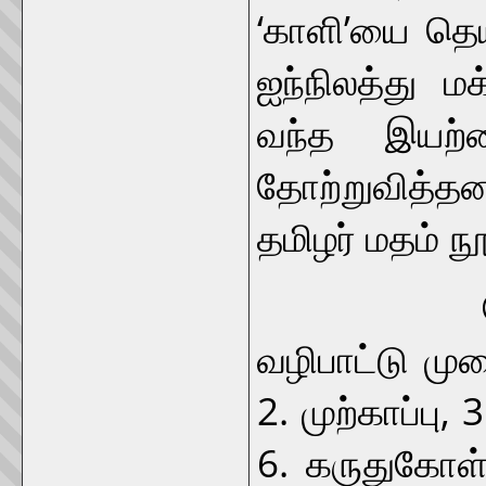
‘காளி’யை த
ஐந்நிலத்து ம
வந்த இயற்
தோற்றுவித்தன
தமிழர் மதம் நூ
மேலும், 
வழிபாட்டு மு
2. முற்காப்பு, 
6. கருதுகோள்