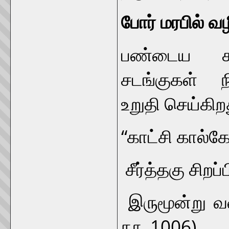
போர் மரபில் வ
பண்டைய கால
சடங்குகள் ந
உறுதி செய்கிற
“காட்சி கால்கோ
சீர்த்தகு சிறப
இருமூன்று வ
நூ. 1006)