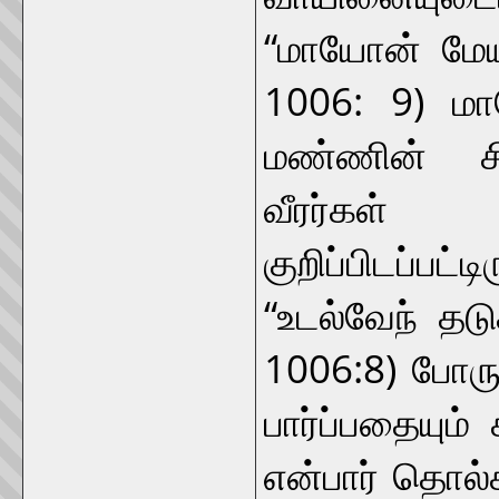
“மாயோன் மேய 
1006: 9) ம
மண்ணின் சி
வீரர்கள்
குறிப்பிடப்ப
“உடல்வேந் தட
1006:8) போருக
பார்ப்பதையும
என்பார் தொல்க