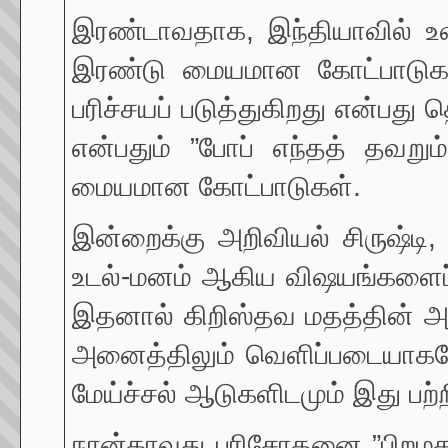
இரண்டாவதாக, இந்தியாவில் உள்
இரண்டு மையமான கோட்பாடுகளைப
பரிச்சயப் படுத்துகிறது என்பது
என்பதும் ”போப் எந்தத் தவறும
மையமான கோட்பாடுகள்.
இன்றைக்கு அறிவியல் சிருஷ்டி,
உடல்-மனம் ஆகிய விஷயங்களைப் ப
இதனால் கிறிஸ்தவ மதத்தின் அட
அனைத்திலும் வெளிப்படையாகவே 
மேய்ச்சல் ஆடுகளிடமும் இது பற்
நான்காவது பரிசோதனை ”பிறமதங