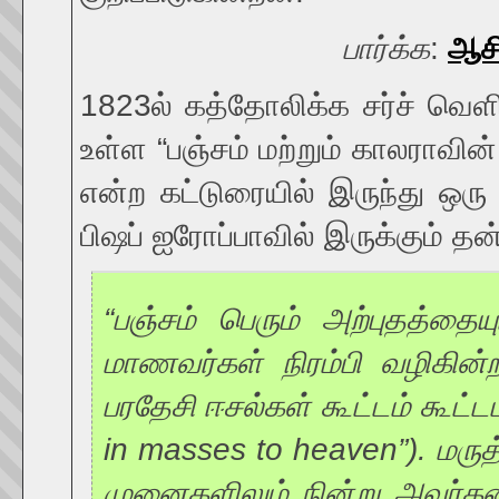
பார்க்க
:
ஆசி
1823ல் கத்தோலிக்க சர்ச் வெளி
உள்ள “பஞ்சம் மற்றும் காலராவி
என்ற கட்டுரையில் இருந்து ஒரு 
பிஷப் ஐரோப்பாவில் இருக்கும் தன் 
“பஞ்சம் பெரும் அற்புதத்த
மாணவர்கள் நிரம்பி வழிகின
பரதேசி ஈசல்கள் கூட்டம் கூட்ட
in masses to heaven”). மரு
முனைகளிலும் நின்று அவர்கள