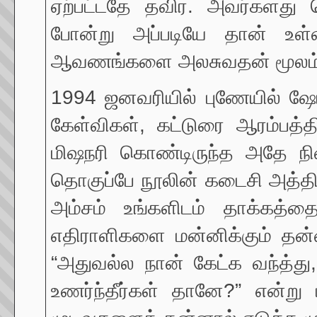
ஏற்பட்டதே தவிர. அவர்களது 
போன்று அப்படியே தான் உள்ள
ஆவணங்களை அலசுவதன் மூலம் ஷோ
1994 ஜனவரியில் புணேயில் ஷோரி
கேள்விகள், கட்டுரை ஆரம்பத்தி
மிஷநரி கொண்டிருந்த அதே நி
தொகுப்பே நூலின் கடைசி அத்திய
அம்சம் உங்களிடம் தாக்கத்தை
எதிராளிகளை மன்னிக்கும் தன்
“அதுவல்ல நான் கேட்க வந்த்து
உணர்ந்தீர்கள் தானே?” என்று 