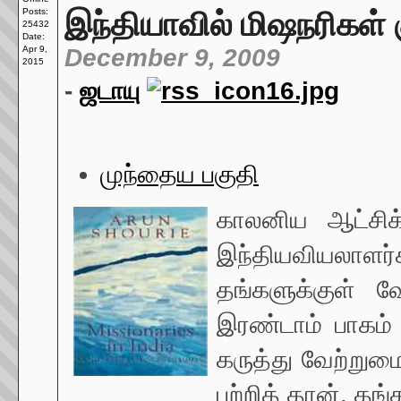
இந்தியாவில் மிஷநரிகள்
Posts:
25432
Date:
Apr 9,
December 9, 2009
2015
-
ஜடாயு
முந்தைய பகுதி
காலனிய ஆட்சிக் 
இந்தியவியலாளர்கள
தங்களுக்குள் 
இரண்டாம் பாகம் 
கருத்து வேற்று
பற்றித் தான். தங