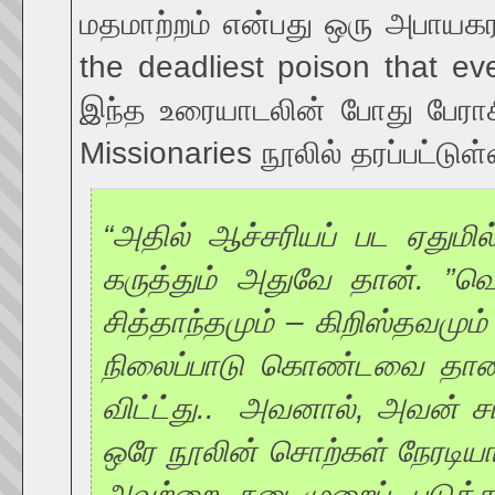
மதமாற்றம் என்பது ஒரு அபாயகர
the deadliest poison that ev
இந்த உரையாடலின் போது பேரா
Missionaries நூலில் தரப்பட்டுள
“அதில் ஆச்சரியப் பட ஏதும
கருத்தும் அதுவே தான். ”வெள
சித்தாந்தமும் – கிறிஸ்தவமும
நிலைப்பாடு கொண்டவை தான்:
விட்ட்து.. அவனால், அவன் சார
ஒரே நூலின் சொற்கள் நேரடியா
அவற்றை நடைமுறைப் படுத்தும