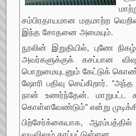
மாற்
சம்பிரதாயமான மதமாற்ற வெறிய
இந்த சோதனை அமையும்.
நூலின் இறுதியில், புணே நிகழ்
அவர்களுக்குக் கசப்பான வி
பொறுமையுடனும் கேட்டுக் கொண்ட
ஷோரி பதிவு செய்கிறார். ”அந்த
நான் உணர்ந்தேன். மாறுபட்ட 
கொள்ளவேண்டும்” என்று முடிக்கி
பிற்சேர்க்கையாக, ஆரம்பத்தி
வடிவிலும் தரப்பட்டுள்ளன.