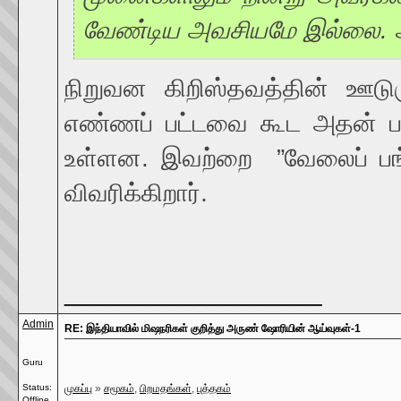
வேண்டிய அவசியமே இல்லை. அவர
நிறுவன கிறிஸ்தவத்தின் ஊடு
எண்ணப் பட்டவை கூட அதன் ப
உள்ளன. இவற்றை ”வேலைப் பங்க
விவரிக்கிறார்.
__________________
Admin
RE: இந்தியாவில் மிஷநரிகள் குறித்து அருண் ஷோரியின் ஆய்வுகள்-1
Guru
Status:
முகப்பு
»
சமூகம்
,
பிறமதங்கள்
,
புத்தகம்
Offline