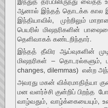
இந்துத் தரப்பிலிருந்து வைத்
ஆனால் இந்தத் தொடக்க கால இந்
இந்தியாவில், முற்றிலும் மாறா
பெயரில் மிஷநரிகளின் பாஷையை
தெளிவாகக் கண்டறிந்தார்.
இந்தத் தீவிர ஆய்வுகளின் மு
மிஷநரிகள் – தொடரல்களும், மாற
changes, dilemmas) என்ற அந
அவரது மகன் விக்ரமாதித்யா குற
மன வளர்ச்சி குன்றிப் பிறந்த போ
வாழ்வதும், வாழ்க்கையையும், 