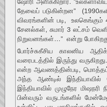
ஷோரி அளிக்கிறார். ”உலகளாவிய 
தேவைப் படுகின்றன” (1990களி
விவரங்களின் படி, உலகெங்கும் 
சேனல்கள், சுமார் 3 லட்சம் வெளி
நிறுவனங்கள்…” என்று போகிறத
போர்ச்சுகீசிய காலனிய ஆதிக
வரைபடத்தில் இருந்து வருகிற
என்ற ஆவணத்தின்படி, மொத்தம் ஒ
அந்த ஆண்டில் இந்தியாவில் 
இந்தியாவில் முழுநேர மிஷநரி
பின்வரும் வருடங்களில் மேன்மேலு
உள்ளிட்ட பல மாநிலங்களில் 