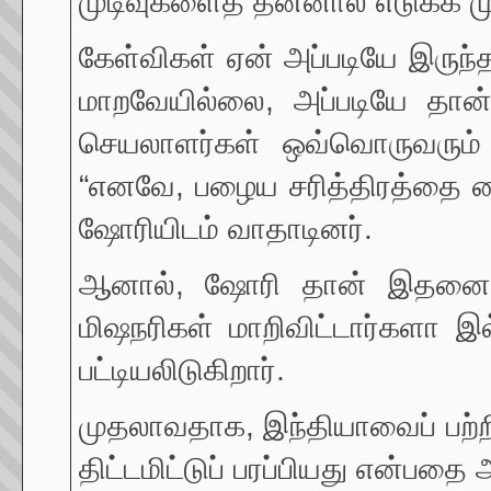
முடிவுகளைத் தன்னால் எடுக்க மு
கேள்விகள் ஏன் அப்படியே இரு
மாறவேயில்லை, அப்படியே தான் இ
செயலாளர்கள் ஒவ்வொருவரும் சர
“எனவே, பழைய சரித்திரத்தை வை
ஷோரியிடம் வாதாடினர்.
ஆனால், ஷோரி தான் இதனை நம
மிஷநரிகள் மாறிவிட்டார்களா
பட்டியலிடுகிறார்.
முதலாவதாக, இந்தியாவைப் பற்றி
திட்டமிட்டுப் பரப்பியது என்பதை