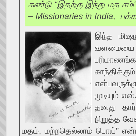
கண்டு “இதற்கு இந்து மத சம்ப
– Missionaries in India, பக்க
இந்த மிஷநர
வளமையை 
பரிமாணங்
காந்திக்கு
என்பவருக்
முடியும் எ
தனது தார்
நிறுத்த வே
மதம், மற்றதெல்லாம் பொய்” என்