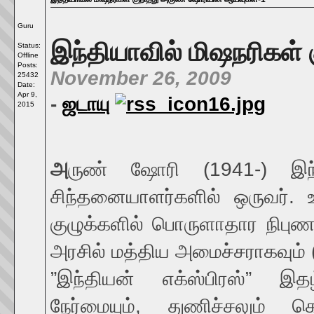
Guru
இந்தியாவில் மிஷநரிகள்
Status:
Offline
Posts:
November 26, 2009
25432
Date:
Apr 9,
-
ஜடாயு
2015
அ
ருண் ஷோரி (1941-) இந்
சிந்தனையாளர்களில் ஒருவர். உ
குழுக்களில் பொருளாதார நிபுணர
அரசில் மத்திய அமைச்சராகவும் (
”இந்தியன் எக்ஸ்பிரஸ்” இதழ
நேர்மையும், துணிச்சலும் 