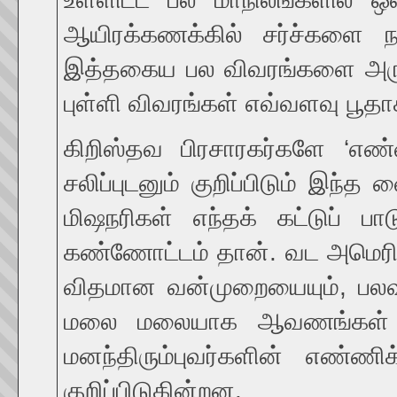
ஆயிரக்கணக்கில் சர்ச்களை நட
இத்தகைய பல விவரங்களை அருண்
புள்ளி விவரங்கள் எவ்வளவு பூதாக
கிறிஸ்தவ பிரசாரகர்களே ‘எண
சலிப்புடனும் குறிப்பிடும் இந்
மிஷநரிகள் எந்தக் கட்டுப் 
கண்ணோட்டம் தான். வட அமெரிக்
விதமான வன்முறையையும், பலவந
மலை மலையாக ஆவணங்கள் குவி
மனந்திரும்புவர்களின் எண்ணி
குறிப்பிடுகின்றன.