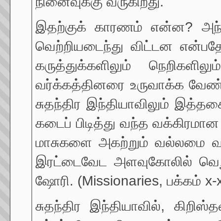
நினைவுக்கு வருகிறது.
இதற்குக் காரணம் என்ன? அந்
வெற்றியடைந்து விட்டன என்பதே.
கருத்துக்களிலும் நெறிகளில
வர்க்கத்தினரை உருவாக்க வேண்
சுதந்திர இந்தியாவிலும் இத்த
கடைப் பிடித்து வந்த வக்கிரமான
மாசுகளை அகற்றும் வல்லமை வா
இரட்டைவேட அளவுகோலில் வெறுப்ப
ஷோரி. (Missionaries, பக்கம் x-x
சுதந்திர இந்தியாவில், கிறிஸ