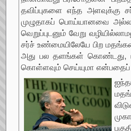
தவிப்புகளை எந்த அளவுக்கு சர்
முழுதாகப் பொய்யானவை அல்ல; அ
வெறுப்புடனும் வேறு வழியில்லாம
சர்ச் உண்மையிலேயே பிற மதங்களை
அது பல தளங்கள் கொண்டது, 
கொள்ளவும் செய்யுமா என்பதைப
ஐந்த
மதங
விட
முகா
பகுத