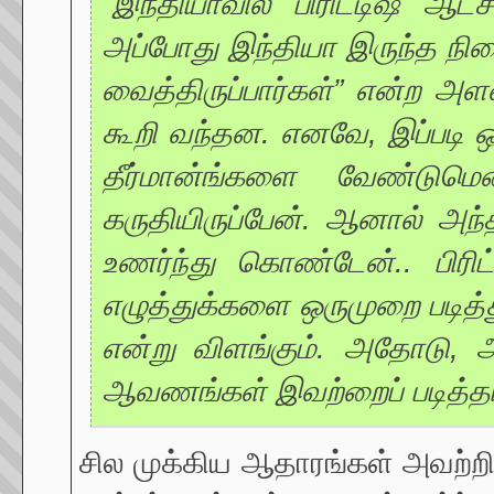
“இந்தியாவில் பிரிட்டிஷ் ஆ
அப்போது இந்தியா இருந்த நிலை
வைத்திருப்பார்கள்” என்ற அளவ
கூறி வந்தன. எனவே, இப்படி ஒ
தீர்மான்ங்களை வேண்டும
கருதியிருப்பேன். ஆனால் அந
உணர்ந்து கொண்டேன்.. பிரிட
எழுத்துக்களை ஒருமுறை படித்து
என்று விளங்கும். அதோடு, அ
ஆவணங்கள் இவற்றைப் படித்தால
சில முக்கிய ஆதாரங்கள் அவற்ற