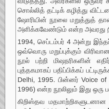
விடுத்தது. அவர்களில் ஒருவர
சொல்லித் தட்டிக் கழித்து விட்ட
ஷோரியின் நூலை மறுத்துத் தா
அளிக்கவேண்டும் என்ற அவரது நி
1994, செப்டம்பர் 4 அன்று இந்த
ஒவ்வொரு மறுப்புக்கும் விரி
நூல் பற்றி மிஷநரிகளின் எத
புத்தகமாகப் பதிப்பிக்கப் பட்டிர
Delhi, 1995. பின்னர் Voice o
1996) என்ற நூலிலும் இது ஒரு 
கிறிஸ்தவ மதமாற்றிகளுடனான 