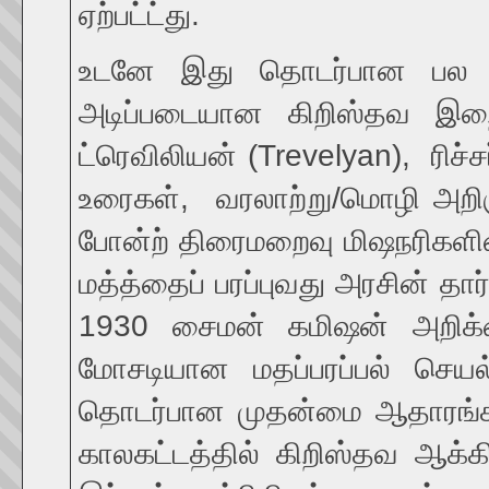
ஏற்பட்ட்து.
உடனே இது தொடர்பான பல தரவ
அடிப்படையான கிறிஸ்தவ இறை
ட்ரெவிலியன் (Trevelyan), ரிச்சர
உரைகள், வரலாற்று/மொழி அறிஞர
போன்ற் திரைமறைவு மிஷநரிகளின் 
மத்த்தைப் பரப்புவது அரசின் த
1930 சைமன் கமிஷன் அறிக்க
மோசடியான மதப்பரப்பல் செயல
தொடர்பான முதன்மை ஆதாரங்கள
காலகட்டத்தில் கிறிஸ்தவ ஆக்கி