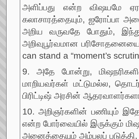
அளிப்பது என்ற விஷயமே ஏரா
கலாசாரத்தையும், ஐரோப்பா அடைந
அறிய வருவதே போதும், இந்து 
அறிவுபூர்வமான பரிசோதனையை ஒரு 
can stand a “moment’s scrutin
9. அதே போன்று, மிஷநரிகளின் 
மாறியவர்கள் மட்டுமல்ல, தொடர்
பிரிட்டிஷ் அரசின் ஆதரவாளர்கள
10. அறிஞர்களின் பணியும் இதே
என்ற போர்வையில் இருக்கும் மி
அனைத்தையும் அம்பலப் படுத்தி,