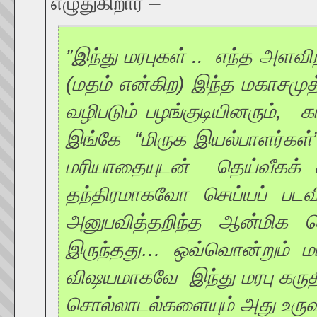
எழுதுகிறார் –
”இந்து மரபுகள் .. எந்த அள
(மதம் என்கிற) இந்த மகாசமு
வழிபடும் பழங்குடியினரும்
இங்கே “மிருக இயல்பாளர்கள்”
மரியாதையுடன் தெய்வீகக் 
தந்திரமாகவோ செய்யப் ப
அனுபவித்தறிந்த ஆன்மிக ம
இருந்தது… ஒவ்வொன்றும் மாற
விஷயமாகவே இந்து மரபு கரு
சொல்லாடல்களையும் அது உருவாக