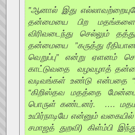
”ஆனால் இது எல்லாவற்றையுமே
தன்மையை பிற மதங்களை மு
விரிவடைந்து செல்லும் தத்
தன்மையை ”கருத்து ரீதியான 
வெறுப்பு” என்று ஏளனம் செ
காட்டுவதை வழவழாத் தன்மை 
வடிவங்கள் உண்டு என்பதை “கு
“கிறிஸ்தவ மதத்தை மேன்மையா
பொருள் கண்டனர். …. மதமாற்
உயிர்நாடியே என்னும் வகையில
சமாஜத் துறவி) கிள்ம்பி இ