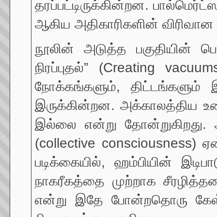
தரப்பட்டிருக்கின்றன. பால்மெர்ட்ஸ
ஆகிய அதிகாரிகளின் விரிவான ம
நூலின் அடுத்த பகுதியின் பெய
நிரப்புதல்” (Creating vacuums
நோக்கங்களும், திட்டங்களும்
இருக்கின்றன. அக்காலத்திய உர
இல்லை என்று தோன்றுகிறது. ஆ
(collective consciousness) ஏ
படிக்கையில், ஹம்பியின் இடிப
நாகரீகத்தை முற்றாக சீரழித்த
என்று இதே போன்றதொரு கேள்வ