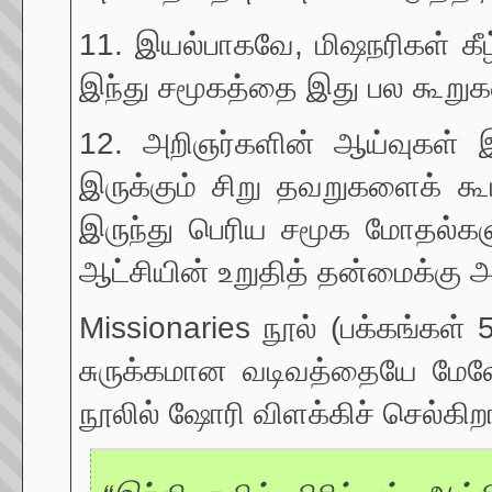
11. இயல்பாகவே, மிஷநரிகள் கீழ்
இந்து சமூகத்தை இது பல கூறுகள
12. அறிஞர்களின் ஆய்வுகள் 
இருக்கும் சிறு தவறுகளைக் கூட
இருந்து பெரிய சமூக மோதல்களு
ஆட்சியின் உறுதித் தன்மைக்கு அ
Missionaries நூல் (பக்கங்கள
சுருக்கமான வடிவத்தையே மேல
நூலில் ஷோரி விளக்கிச் செல்கிறார