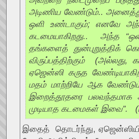
அடிணிய வேண்டும்.. அனைத்து
ஒளி உண்டாகும்; எனவே அந
கடமையாகிறது.. அந்த “ஒளி”
தங்களைத் துன்புறுத்திக
விருப்பத்திற்கும் (அல்லது, க
ஏஜென்ஸி கருத வேண்டியாகிற
மதம் மாற்றியே ஆக வேண்டு
இறைத்தூதரை பலவந்தமாக அற
முடியாத கடமைகள் இவை”. (Mis
இதைத் தொடர்ந்து, ஏஜென்ஸியின