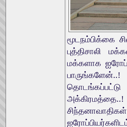
மூடநம்பிக்கை ச
புத்திசாலி மக்
மக்களாக ஐரோப்ப
பாருங்களேன்.
தொடங்கப்பட்
அக்கிரமத்தை..! 
சிந்தனாவா
ஐரோப்பியர்களிடம