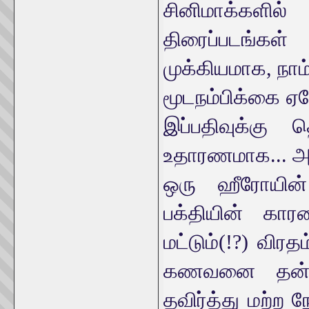
சினிமாக்களி
திரைப்படங்கள
முக்கியமாக, நாம
மூடநம்பிக்கை ஏத
இப்பதிவுக்கு 
உதாரணமாக... அவற
ஒரு ஹீரோயின
பக்தியின் கார
மட்டும்(!?) விர
கணவனை தன் 
தவிர்த்து மற்ற