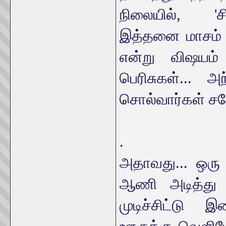
நிலையில், 'ச
இத்தனை மாசம் 
என்று விஷயம் 
பெரிசுகள்... அ
சொல்வார்கள் சக
.
அதாவது... ஒரு 
ஆணி அடித்து 
முடிச்சிட்டு 