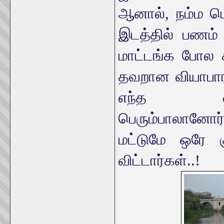
ஆனால், நம்ம பெ
இடத்தில் பணம் 
மாட்டங்க போல 
தவறான வியாபாரம
எந்த வரை
பெரும்பாலானோர்
மட்டுமே ஒரே கு
விட்டார்கள்..!