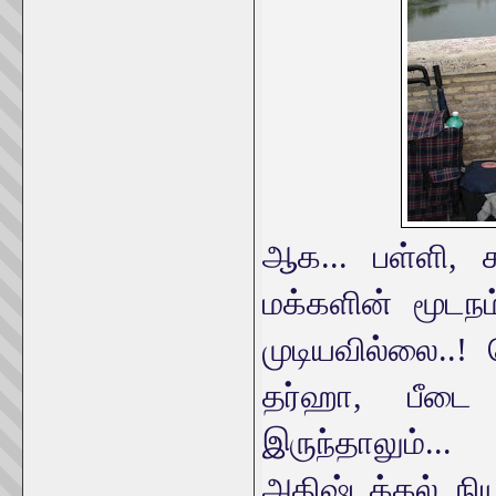
ஆக... பள்ளி, கல
மக்களின் மூடநம
முடியவில்லை..! 
தர்ஹா, பீடை 
இருந்தாலும்...
அதிஷ்டக்கல், நியு