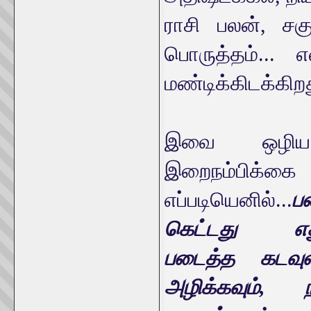
ராசி பலன், சக
பொருத்தம்... எ
மண்டிக்கிடக்கிறத
இவை ஒழிய 
இறைநம்ப
எப்படியெனில்...
ப
கெட்டது எத
படைத்த கடவுள
அழிக்கவும், 