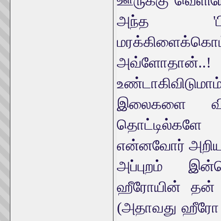
ஊருக்கு வெளியே
அந்த 'பிள
மரக்கிளைக்கொ
அவ்ளோதான்.
உண்டாகிவிடுமாம்
இலைகளை வி
தொட்டில்களே 
என்னவோர் அறிய
அப்புறம் இன
ஹீரோயின் தன் ப
(அதாவது ஹீரோ உ