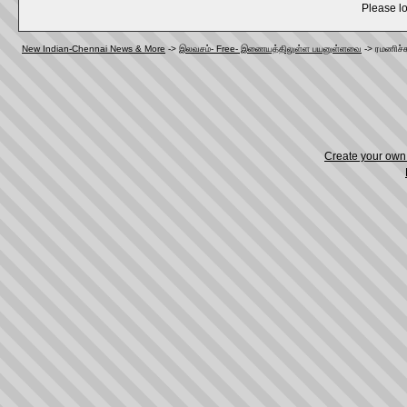
Please lo
New Indian-Chennai News & More
->
இலவசம்- Free- இணையத்திலுள்ள பயனுள்ளவை
->
ரமணிச்ச
Create your ow