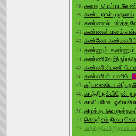
கனவு மெய் படவேண்
கண்ட நாள் முதலாய்
கண்ணால் பார்த்த 
கண்ணன் மனம் என
கண்ணே கண்மணிய
கண்ணும் கண்ணும்
கண்ணிலே இருப்பத
கண்ணின்மணி போன
கண்ணின் மணியே
கற்பனையோ அற்புத
காத்திருக்கிறேன் ர
காவியமோ ஓவியம
கிழக்கு வெளுத்ததம
கொஞ்சம் நிலவு கொஞ்
பார்க்கும் விழி நான் உ