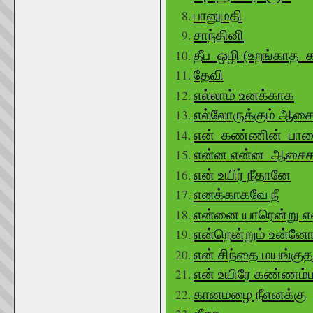
பானுமதி
சாந்தினி
தீப ஒழி (உறங்காத 
தேவி
எல்லாம் உனக்காக
எல்லோருக்கும் ஆசை
என் கண்ணின் பா
என்ன என்ன ஆசை
என் உயிர் நீதானே
எனக்காகவே நீ
என்னை யாரென்று 
என்றென்றும் உன்னோ
என் சிந்தை மயங்குத
என் உயிரே கண்ணம்
கானமழை நீஎனக்கு