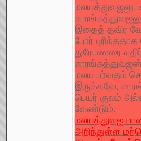
மலயத்துவஜனுடன்
சாரங்கத்துவஜனு
இதைத் தவிர வே
போர் புரிந்ததா
துரோணரை எதிர்த
சாரங்கத்துவஜன்
மலய பர்வதம் க
இருக்கவே, சாரங
பெயர் குலம் அல்
வேண்டும்.
மலயத்துவஜ பாண்
அறிந்துள்ள மற்