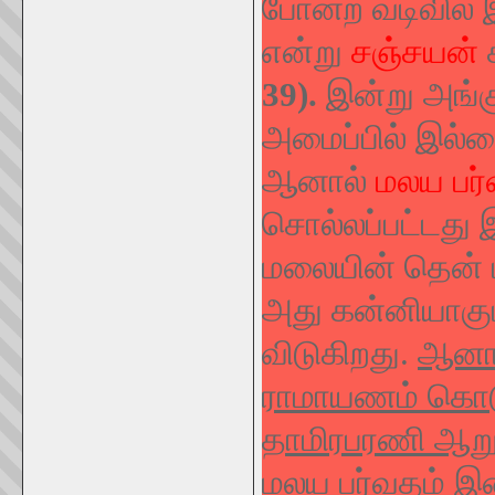
போன்ற வடிவில் 
என்று
சஞ்சயன்
39).
இன்று அங்க
அமைப்பில் இல்ல
ஆனால்
மலய பர்
சொல்லப்பட்டது இ
மலையின் தென் 
அது கன்னியாகுமர
விடுகிறது.
ஆனால
ராமாயணம் கொடுக
தாமிரபரணி ஆறு
மலய பர்வதம் இன