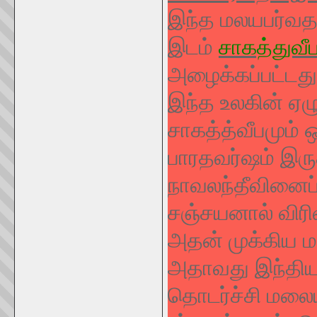
இந்த மலயபர்வ
இடம்
சாகத்துவீ
அழைக்கப்பட்டது
இந்த உலகின் ஏழு
சாகத்த்வீபமும் 
பாரதவர்ஷம் இருக்
நாவலந்தீவினைப்
சஞ்சயனால் விரி
அதன் முக்கிய ம
அதாவது இந்தியா
தொடர்ச்சி மலை