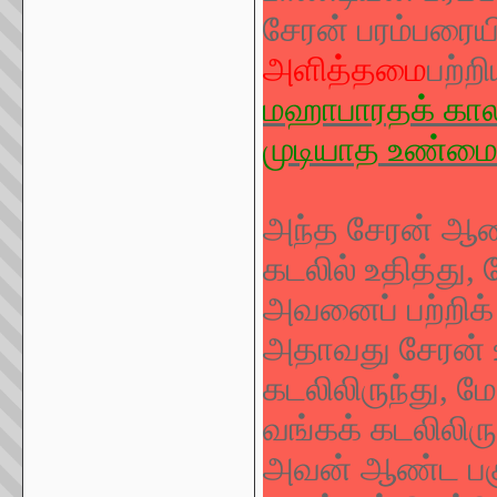
சேரன் பரம்பரைய
அளித்தமை
பற்றி
மஹாபாரதக் காலத
முடியாத உண்மை
அந்த சேரன் ஆண்ட
கடலில் உதித்து,
அவனைப் பற்றிக் 
அதாவது சேரன் உ
கடலிலிருந்து, மே
வங்கக் கடலிலிரு
அவன் ஆண்ட பகுத