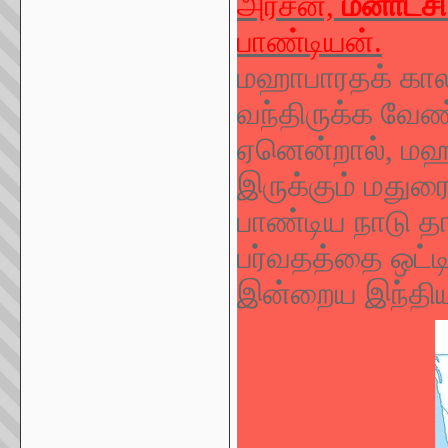
அரசன்,
மீனாட்சி
பாண்டியன்.
மஹாபாரதக் காலத
வந்திருக்க வேண்
ஏனென்றால், மஹா
இருக்கும் மதுர
பாண்டிய நாடு த
பர்வதத்தை ஒட்டி
இன்றைய இந்தியாவ