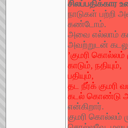
சிலப்பதிக்கார உர
நாடுகள் பற்றி அ
கண்டோம்.
அவை எல்லாம் கட
அவற்றுடன் கடலுக
’
குமரி கொல்லம்
காடும், நதியும்,
பதியும்,
தட நீர்க் குமரி
கடல் கொண்டு அ
என்கிறார்.
குமரி கொல்லம் 
சொல்லவே, மலய 