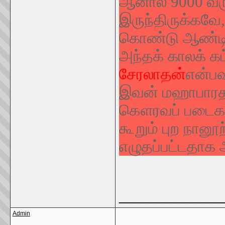
ஆனால் 9000 வ
இருந்திருக்கவ
கொண்டு ஆண்டிர
அந்தக் காலக் கட
சேரலாதன்
என்பவ
இவன் மஹாபாரதப
கௌரவப் படைகள
கூறும் புற நானூ
எழுதப்பட்டதாக
_____________
Admin