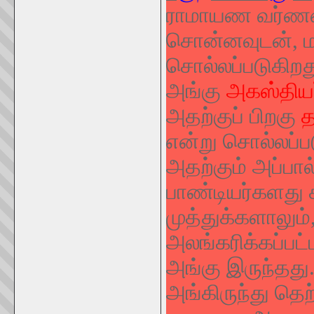
ராமாயண வர்ணனைய
சொன்னவுடன், மல
சொல்லப்படுகிறத
அங்கு
அகஸ்திய
அதற்குப் பிறகு
த
என்று சொல்லப்ப
அதற்கும் அப்பால்
பாண்டியர்களது க
முத்துக்களாலு
அலங்கரிக்கப்பட்
அங்கு இருந்தது
அங்கிருந்து தெற