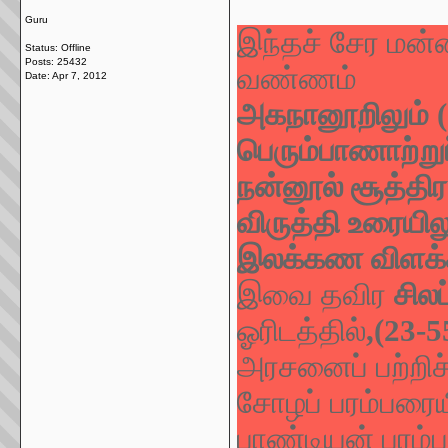
Guru
இந்தச் சேர மன்
Status: Offline
Posts: 25432
வண்ணம்
Date:
Apr 7, 2012
அகநானூறிலும் (
பெரும்பாணாற்று
நன்னூல் சூத்திர
விருத்தி உரையிலு
இலக்கண விளக்க 
இவை தவிர
சிலப
ஓரிடத்தில்
,(23-5
அரசனைப் பற்றிச
சோழப் பரம்பரைய
பாண்டியன் பரம்