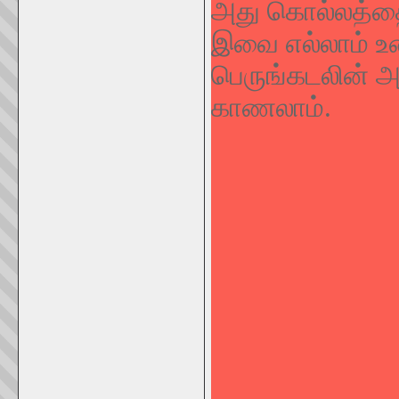
அது கொல்லத்தை 
இவை எல்லாம் உ
பெருங்கடலின் அட
காணலாம்.