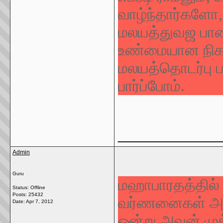
வாழ்ந்தார்களோ, 
மலயத்துவஜ பாண்
உண்மையான நிகழ
மலயத்தொடர்பு ப
பார்ப்போம்.
_____________
Admin
Guru
மஹாபாரதத்தில் 
Status: Offline
Posts: 25432
வர்ணனைகள் அடி
Date:
Apr 7, 2012
ஒன்று அவன் முத