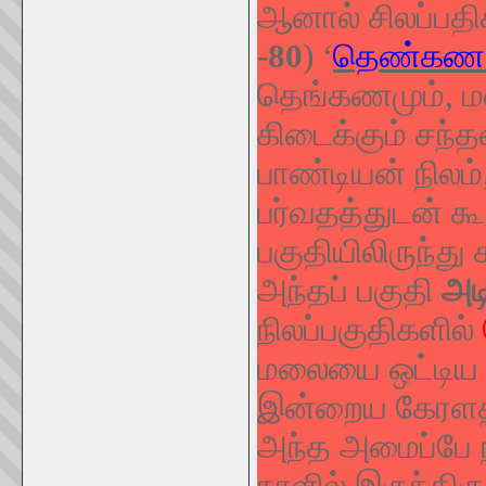
ஆனால் சிலப்பதிக
-80
) ‘
தெண்கண ம
தெங்கணமும், ம
கிடைக்கும் சந்தன
பாண்டியன் நிலம்
பர்வதத்துடன் கூ
பகுதியிலிருந்து
அந்தப் பகுதி
அடி
நிலப்பகுதிகளில்
மலையை ஒட்டிய க
இன்றைய கேரளத்
அந்த அமைப்பே நீ
நாளில் இருந்திர