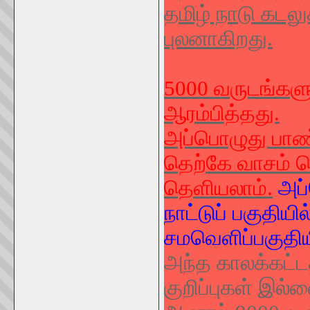
தமிழ் நாடு கடலுக
புலனாகிறது.
5000 வருடங்களு
ஆரம்பித்தது.
அப்பொழுது பாண்
தெற்கே வாசம் ச
தெளியலாம்.
அப்
நாட்டுப் பகுதியில
சமவெளிப்பகுதிய
அந்த காலக்கட்ட
குறிப்புகள் இல்ல