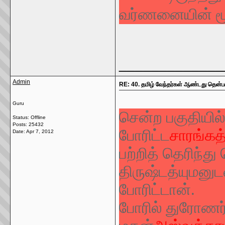
வர்ணனையின் மூ
_____________
Admin
RE: 40. தமிழ் வேந்தர்கள் ஆண்டது தென்பக
Guru
சென்ற பகுதியில்
Status: Offline
Posts: 25432
போரிட்ட
சாரங்க
Date:
Apr 7, 2012
பற்றித் தெரிந்
திருஷ்டத்யுமனுட
போரிட்டான்.
போரில் துரோணர்