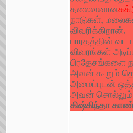
தலைவனான
சுக
நாடுகள், மலைக
விவரிக்கிறான்.
பாரதத்தின் வட 
விவரங்கள் அடிப
பிரதேசங்களை ந
அவன் கூறும் தென
அமைப்புடன் ஒத்
அவன் சொல்லும
கிஷ்கிந்தா காண