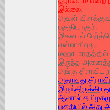
திராவிடம் என்ற 
இல்லை
.
அவன் விளக்குவத
பகுதியாகும்.
இதனால் நேர்த்த
என்றாகிறது.
மஹாபாரதத்தில்
இருந்த அனைத்து
அங்கு திராவிட ந
அதாவது திராவிட
இருந்திருக்கிறது
ஆனால் தமிழகமும
பகுதியில் அது