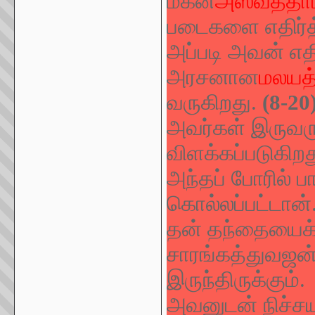
மகன்
அஸ்வத்தா
படைகளை எதிர்த
அப்படி அவன் எத
அரசனான
மலயத
வருகிறது.
(8-20)
அவர்கள் இருவரு
விளக்கப்படுகிறத
அந்தப் போரில்
கொல்லப்பட்டான்
தன் தந்தையைக
சாரங்கத்துவஜன்
இருந்திருக்கும்.
அவனுடன் நிச்சயம