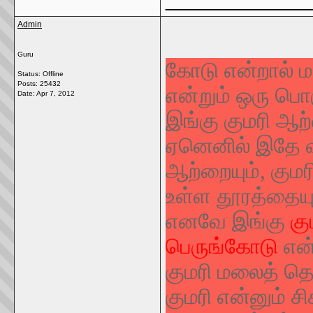
Admin
Guru
கோடு என்றால் மல
Status: Offline
Posts: 25432
என்றும் ஒரு பொ
Date:
Apr 7, 2012
இங்கு குமரி ஆற
ஏனெனில் இதே வ
ஆற்றையும், கும
உள்ள தூரத்தையும்
எனவே இங்கு
கு
பெருங்கோடு
என்
குமரி மலைத் தொ
குமரி என்னும் ச