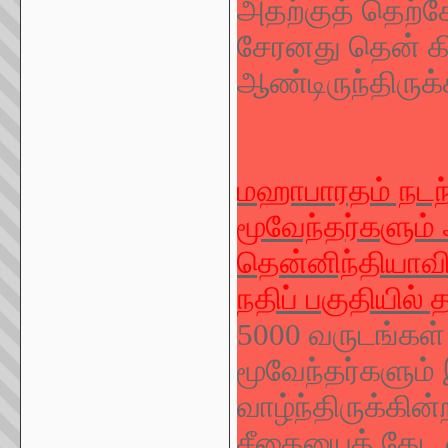
அதற்குத் தெற்க
சேரனது தென் கி
ஆண்டிருந்திருக்
மஹாபாரதம் நடந
மூவேந்தர்களும்
தென்னிந்தியாவில
நதிப் பகுதியில் 
5000 வருடங்கள் 
மூவேந்தர்களும்
வாழ்ந்திருக்கி
சீதையைத் தேட வ