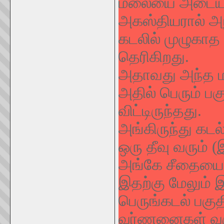
மலையை அடையல
அகஸ்தியரால் அந
கடலில் முழுகாத
தெரிகிறது.
அதாவது அந்த ம
அதில் பெரும் ப
விட்டிருந்தது.
அங்கிருந்து கட
ஒரு தீவு வரும் 
அங்கே சீதையைத்
இதற்கு மேலும்
பெருங்கடல் பகுத
வர்ணனைகள் வரு