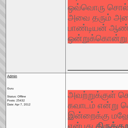
ஒவ்வொரு சொல்ல
அவை தரும் அமைப்
பாண்டியன் ஆண்ட
ஒன்றுக்கொன்று
_____________
Admin
Guru
அவற்றுக்குள் ச
Status: Offline
Posts: 25432
கவாடம் என்று ச
Date:
Apr 7, 2012
இன்றைக்கு மஹே
என்பது
திருக்கு