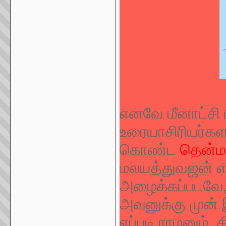
எனவே மீனாட்சி 
உரையாசிரியர்கள
கொண்ட
தென்ம
மலயத்துவஜன் எ
அழைக்கப்படவே,
அவனுக்கு முன் இ
எப்படி ராமனும்,