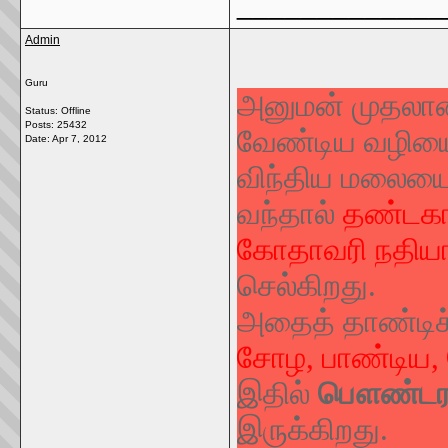
_____________
Admin
Guru
அனுமன் முதலான்
Status: Offline
Posts: 25432
வேண்டிய வழியை 
Date:
Apr 7, 2012
விந்திய மலையைத
வந்தால்
தண்டக
கோதாவரி நதிய
செல்கிறது.
அதைத் தாண்டிச
சோழ, பாண்டிய, 
இதில்
பௌண்டர
இருக்கிறது.