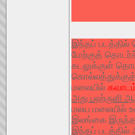
இந்தப் படத்தில
மேற்குத் தொடர்
கடலுக்குள் தொ
கொல்லத்துக்குத
மலையில்
கவாடம
அது பஹ்ருளி ஆற
மலய மலையில் உ
இலங்கை இருந்த
இந்தப் படத்தில