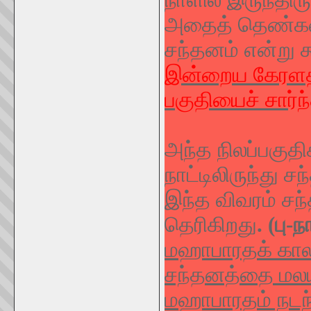
அதைத் தெண்கண
சந்தனம் என்று க
இன்றைய கேரளத் 
பகுதியைச் சார்ந்
அந்த நிலப்பகுத
நாட்டிலிருந்து 
இந்த விவரம் சந்
தெரிகிறது
. (பு-
மஹாபாரதக் காலத
சந்தனத்தை மலய 
மஹாபாரதம் நடந