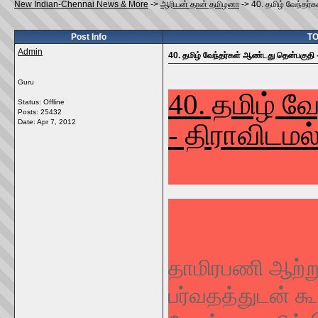
New Indian-Chennai News & More
->
ஆரியன் தான் தமிழனா
->
40. தமிழ் வேந்தர்
Post Info
TO
Admin
40. தமிழ் வேந்தர்கள் ஆண்டது தென்பகுதி -
Guru
40. தமிழ் வ
Status: Offline
Posts: 25432
Date:
Apr 7, 2012
- திராவிடமல
தாமிரபணி ஆற்று
பர்வதத்துடன் கூ