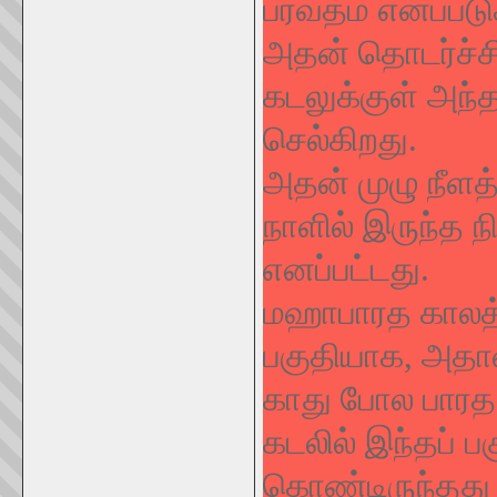
பர்வதம் எனப்படு
அதன் தொடர்ச்ச
கடலுக்குள் அந்
செல்கிறது.
அதன் முழு நீளத
நாளில் இருந்த நி
எனப்பட்டது.
மஹாபாரத காலத்த
பகுதியாக, அதாவத
காது போல பாரத 
கடலில் இந்தப் ப
கொண்டிருந்தது