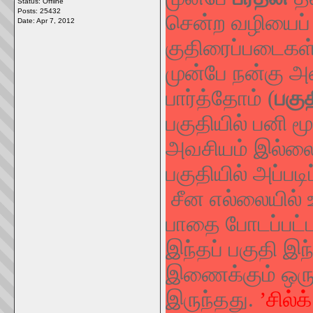
Status: Offline
Posts: 25432
சென்ற வழியைப்
Date:
Apr 7, 2012
குதிரைப்படைகள
முன்பே நன்கு 
பார்த்தோம் (
பகு
பகுதியில் பனி 
அவசியம் இல்லை.
பகுதியில் அப்பட
சீன எல்லையில் 
பாதை போடப்பட்ட
இந்தப் பகுதி இ
இணைக்கும் ஒரு 
இருந்தது.
’
சில்க்