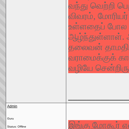
வந்து வெற்றி பெ
விவரம், மோரியர்
உள்ளதைப் போல த
ஆழ்ந்துள்ளாள். 
தலைவன் தாமதிக
வராமைக்குக் க
வழியே சென்றிரு
_____________
Admin
Guru
இங்கு மோகூர் எ
Status: Offline