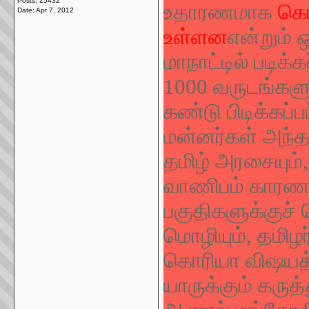
Posts: 25432
உதாரணமாக
கொர
Date:
Apr 7, 2012
உள்ளன
என்றும் 
மாநாட்டில் படிக
1000 வருடங்களு
கண்டு பிடிக்கப்
மன்னர்கள் அந்தப
தமிழ் அரசையும்,
வாணிபம் காரணமா
பகுதிகளுக்குச்
மொழியும், தமிழர
கொரியா விஷயத்த
யாருக்கும் கருத