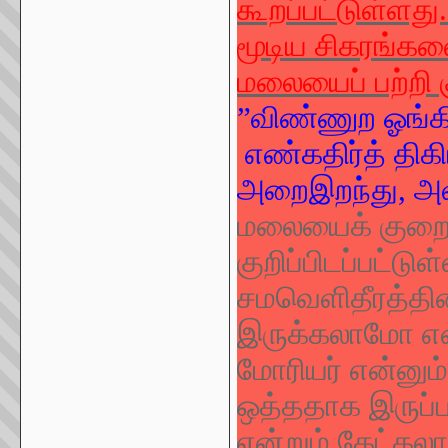
கூறப்பட்டுள்ளது
மூடிய சிகரங்
மலையைப் பற்றி கு
”
விண்ணுற ஓங்கி
எண்கதிர்த் திக
அறைஇறந்து
,
அ
மலையைக் குறைத்
குறிப்பிடப்பட்டு
சமவெளிதீரத்த
இருக்கலாமோ என்
மோரியர் என்னும்
ஒத்ததாக இருப்ப
என்றும் கேட்கலா