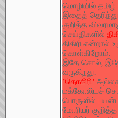
மொழியில் தமிழ் 
இதைத் தெரிந்த
குறித்த விவரமாக
செய்திகளில்
திக
திகிரி என்றால் உ
கொள்கிறோம்.
இதே சொல், இதே
வருகிறது.
’
தொகிரி
’
அல்ல
மக்கோலியச் சொ
பொருளில் பயன்பட
மோரியர் குறித்