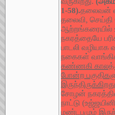
வருகிறது.
(அகம
1-58).
தலைவன் வ
தலைவி, செய்த
ஆற்றங்கரையில் 
நகரத்தையே பரிச
பாடலி வழியாக 
நகைகள் வாங்கிக
கண்ணகி காலத்துக
போன்ற பகுதிகளு
இருந்திருக்கிறது
சோழன் நகரத்தில்
நாட்டு (உஜ்ஜயின
மண்டபமும் இருந்