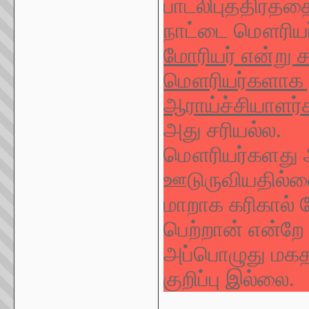
பாடலிபுத்திரத
நாட்டை மௌரியர
மோரியர் என்று ச
மௌரியர்களாக இ
ஆராய்ச்சியாளர்க
அது சரியல்ல.
மௌரியர்களது ஆ
ஊடுருவியதில்ல
மாறாக கரிகால் 
பெற்றான் என்றே க
அப்பொழுது மகத
குறிப்பு இல்லை.