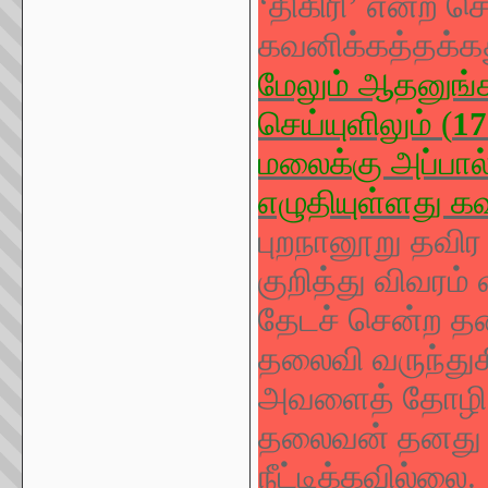
‘திகிரி
’
என்ற சொ
கவனிக்கத்தக்கத
மேலும் ஆதனுங்கன
செய்யுளிலும் (
17
மலைக்கு அப்பால
எழுதியுள்ளது க
புறநானூறு தவிர
குறித்து விவரம்
தேடச் சென்ற த
தலைவி வருந்துக
அவளைத் தோழி ச
தலைவன் தனது
நீட்டிக்கவில்லை.