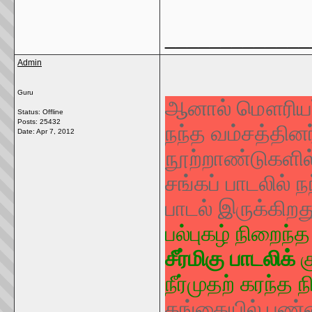
_____________
Admin
Guru
ஆனால் மௌரியர்
Status: Offline
Posts: 25432
நந்த வம்சத்தினர
Date:
Apr 7, 2012
நூற்றாண்டுகளில
சங்கப் பாடலில் 
பாடல் இருக்கிறது
பல்புகழ் நிறைந்
சீர்மிகு பாடலிக்
க
நீர்முதற் கரந்த
கங்கையில் புண்