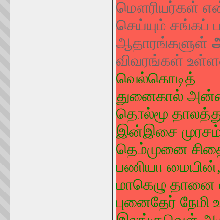
மௌரியர்கள் என
செய்யும் சங்கப்
ஆதாரங்களுள்
விவரங்கள் உள்
வெல்கொடித்
துனைகால்
அன்
தொல்மூ
தாலத்த
இன்இசை
முரசம
தெம்முனை
சித
பணியா
மையின்
மாகெழு
தானை
புனைதேர்
நேமி
இலங்குவெள்
அர