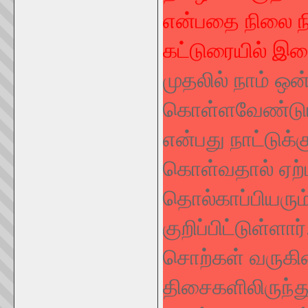
என்பதை நிலை நி
கட்டுரையில் இத
முதலில் நாம் ஒன்
கொள்ளவேண்டும்
என்பது நாட்டுக்
கொள்வதால் ஏற்ப
தொல்காப்பியரும
குறிப்பிட்டுள்ளா
சொற்கள் வருகி
திசைகளிலிருந்து