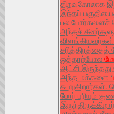
திறவுகோலாக இந்
இந்தப் பகுதியை
பல போர்களைச் 
அந்தச் சீனர்கள
விளங்கியவர்கள்
சரித்திரத்தைத்
ஒத்தாற்போல
மோ
ஆட்சி இருந்தது
அந்த மக்களை ‘
கூறுகிறார்கள்.
போர் புரியும் 
இருந்திருக்கிறார