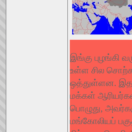
இங்கு புழங்கி 
உள்ள சில சொற்
ஒத்துள்ளன. இத
மக்கள் ஆரியர்கள
பொழுது, அவர்கள
மங்கோலியப் பகுத