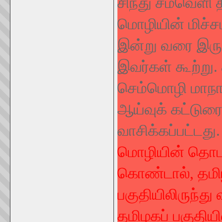
சிந்து சமவெளி த
மொழியின் மிச்ச
இன்று வரை இருந
இவர்கள் கூற்று. 
செம்மொழி மாநாட்
ஆய்வுக் கட்டுரை
வாசிக்கப்பட்டது
மொழியின் தொடர்
கொண்டால், தமிழ
பகுதியிலிருந்த
தமிழகப் பகுதிய