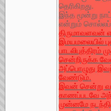
தெரிகிறது.
இந்த மூன்று நா
என்றும் சொல்லப்
திருமாவளவன் என
இமயமலையில் புல
பாடலிபுத்திரம்
சென்றிருக்க வே
அப்பொழுது இவற்
வேண்டும்.
இவன் சென்று வந்
காணப்படவே அந்த
முன்னமே நடந்தி