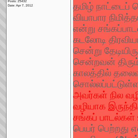
Posts: 25432
தமிழ் நாட்டைப்
Date:
Apr 7, 2012
வியாபார நிமித்த
என்று சங்கப்பா
கடலோடி திரவியம
சென்று தேடியிரு
சென்றவன் திரும
காலத்தில் தலைவ
சொல்லப்பட்டுள்
அவர்கள் நில வழ
வழியாக இருந்திர
சங்கப் பாடல்கள
பெயர் பெற்றது எ