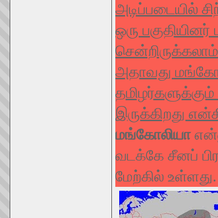
அடிப்படையில் சி
ஒரு பகுதியினர் 
சென்றிருக்கலாம்
அதாவது மங்கோல
தமிழர்களுக்கும
இருக்கிறது என்க
மங்கோலியா
என்
வடக்கே சீனப் ப
மேற்கில் உள்ளது.