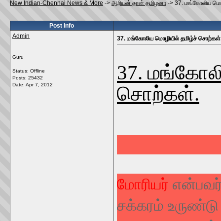
New Indian-Chennai News & More
->
ஆரியன் தான் தமிழனா
->
37. மங்கோலிய மொழ
Post Info
Admin
37. மங்கோலிய மொழியில் தமிழ்ச் சொற்கள்
Guru
37. மங்கோலி
Status: Offline
Posts: 25432
Date:
Apr 7, 2012
சொற்கள்.
மோரியர்
என்பவர்
சக்கரம் உருண்ட