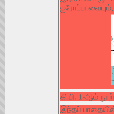
ஐரோப்பாவையும்,
கி.பி. 1-ஆம் நூற
இந்தப் பாதையின