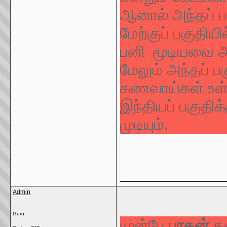
ஆனால் அந்தப் ப
மேற்குப் பகுதி
பனி மூடியவை அ
மேலும் அந்தப் 
கணவாய்கள் உள்ள
இந்தியப் பகுதி
முடியும்.
_____________
Admin
Guru
முன்பே
பரதன்
தன