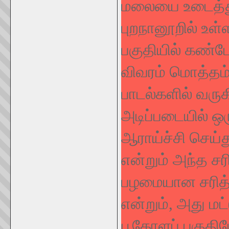
மலையை உடைத்து
புறநானூறில் உள
பகுதியில் கண்டோ
விவரம் மொத்தம்
பாடல்களில் வருக
அடிப்படையில் ஒ
ஆராய்ச்சி செய்
என்றும் அந்த சர
பழமையான சரித்த
என்றும், அது மட
பூகோளப் பகுதிய