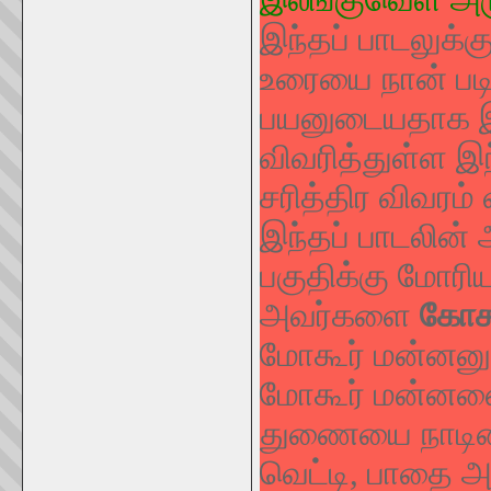
இந்தப் பாடலுக்
உரையை நான் படி
பயனுடையதாக இர
விவரித்துள்ள இ
சரித்திர விவரம
இந்தப் பாடலின் 
பகுதிக்கு மோரிய
அவர்களை
கோச
மோகூர் மன்னனுக
மோகூர் மன்னனை
துணையை நாடின
வெட்டி, பாதை அ