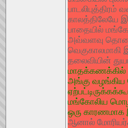
பாடலிபுத்திரம் 
காலத்திலேயே இரு
பாதையில் மங்கோ
அவ்வளவு தொலைவ
வெகுகாலமாகி இர
தலைவியின் துயர
மாதக்கணக்கில் 
அங்கு வழங்கிய ம
ஏற்பட்டிருக்கக்க
மங்கோலிய மொழிய
ஒரு காரணமாக 
ஆனால் மோரியர்