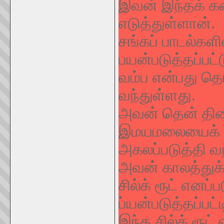
இவன் இந்தக் கண
எடுத்துள்ளான்.
சங்கப் பாடல்களி
பயன்படுத்தப்பட்
வம்ப என்பது தொ
வந்துள்ளது.
அவன் தென் திச
இமயமலையைக் க
அகலப்படுத்தி வந
அவன் காலத்துக்கு
சில்க் ரூட் எனப்
ப்யன்படுத்தப்பட்ட
இந்த சில்க் ரூட