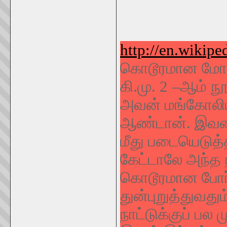
http://en.wikip
கொடூரமான
மோட
கி.மு. 2
–
ஆம் நூ
அவன் மங்கோலிய
ஆண்டான். இவனது
மீது படையெடுத்
கேட்டாலே அந்த 
கொடூரமான போர்
துன்புறுத்துவத
நாட்டுக்குப் பல