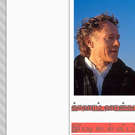
க்ரஹாம் ஹான்க
இப்படி கடல் மட்