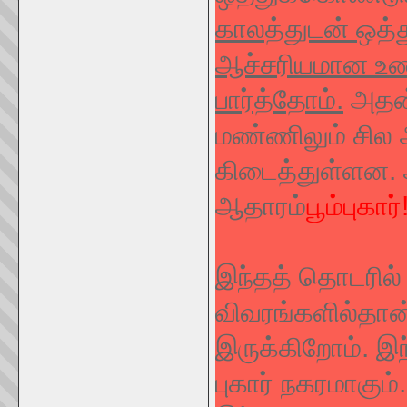
காலத்துடன் ஒத்த
ஆச்சரியமான உண
பார்த்தோம்.
அதன்
மண்ணிலும் சில
கிடைத்துள்ளன. 
ஆதாரம்
பூம்புகார்
இந்தத் தொடரில் இ
விவரங்களில்தான்
இருக்கிறோம். இந்
புகார் நகரமாகும்