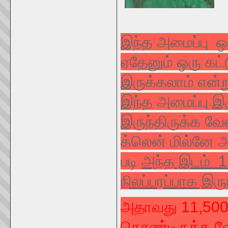
இந்த அமைப்பு ஒ
ஏதேனும் ஒரு கட
இருக்கலாம் என்ற
இந்த அமைப்பு இரு
இருந்திருக்க வே
க்லென் மில்னே அ
படி
அந்த இடம் 1
நிலப்பரப்பாக இரு
அதாவது 11,500
கொண்டிருக்க வே