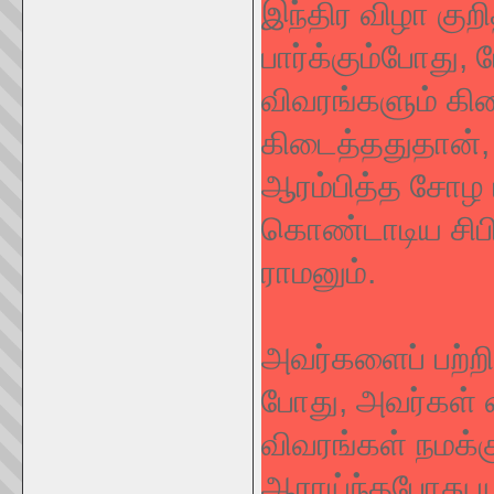
இந்திர விழா குற
பார்க்கும்போது
விவரங்களும் கிட
கிடைத்ததுதான், ம
ஆரம்பித்த சோழ ப
கொண்டாடிய சிபிய
ராமனும்.
அவர்களைப் பற்றி
போது, அவர்கள் வ
விவரங்கள் நமக்
ஆராய்ந்தபோது யு