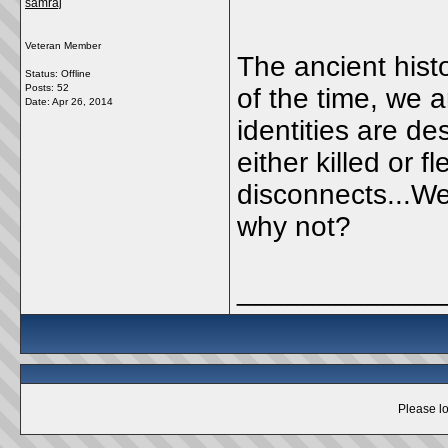
samraj
Veteran Member
The ancient hist
Status: Offline
Posts: 52
of the time, we a
Date:
Apr 26, 2014
identities are d
either killed or 
disconnects...We 
why not?
_____________
Please lo