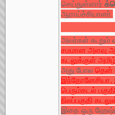
செய்துள்ளார்
க்
ஆராய்ச்சியாளர்.
அவர்கள் கூறும் வ
சமமான அளவு ஆஸ்த
கடலுக்குள் அமிழ்
அது போல
தென் 
இந்தோனேசியா, இ
பெரும்கடல் பகுத
நிலப்பகுதி கடலுள
இதை ஒரு ஹேஷ்