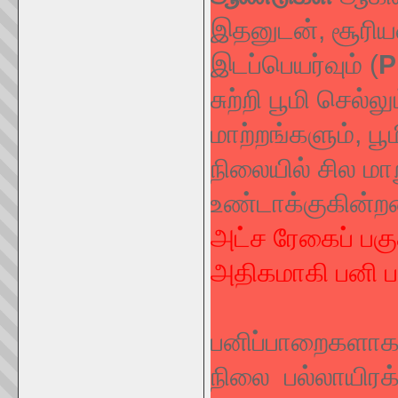
இதனுடன், சூரிய
இடப்பெயர்வும் (
P
சுற்றி பூமி செல்ல
மாற்றங்களும், பூம
நிலையில் சில ம
உண்டாக்குகின்
அட்ச ரேகைப் பகுத
அதிகமாகி பனி ப
பனிப்பாறைகளாக இ
நிலை பல்லாயிர