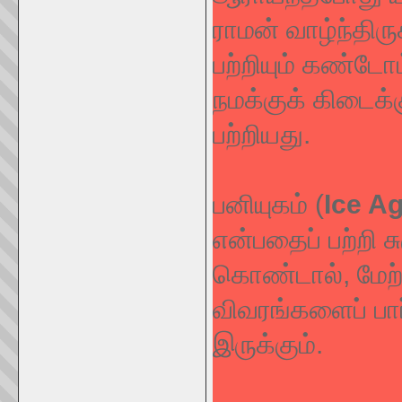
ராமன் வாழ்ந்திர
பற்றியும் கண்டோ
நமக்குக் கிடைக்க
பற்றியது.
பனியுகம் (
Ice A
என்பதைப் பற்றி ச
கொண்டால், மேற
விவரங்களைப் பா
இருக்கும்.