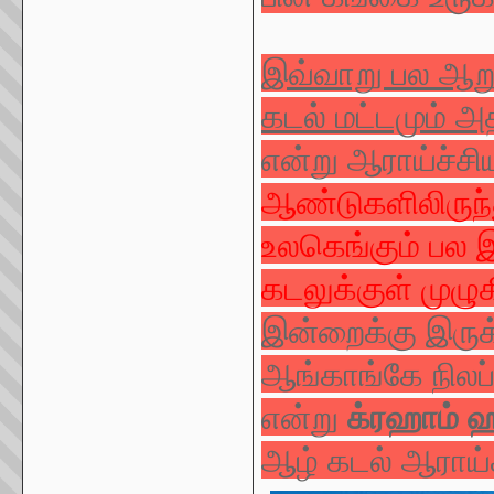
இவ்வாறு பல ஆறு
கடல் மட்டமும் அ
என்று ஆராய்ச்சி
ஆண்டுகளிலிருந்
உலகெங்கும் பல 
கடலுக்குள் முழு
இன்றைக்கு இருக
ஆங்காங்கே நிலப
என்று
க்ரஹாம் 
ஆழ் கடல் ஆராய்ச