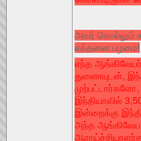
அவர் சொல்லும் க
எத்தனை பழமை!
எந்த ஆங்கிலேயர்
துணையுடன், இந
முற்பட்டார்களோ
இந்தியாவில் 3,5
இன்றைக்கு இந்தி
அந்த ஆங்கிலேய 
ஆராய்ச்சியாளர்க