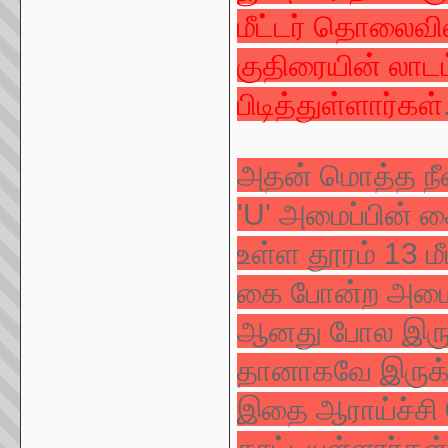
மீட்டர் தொலைவில
குதிரையின் லாட
பிடித்துள்ளார்கள்
அதன் மொத்த நீளம
'U' அமைப்பின்
உள்ள தூரம் 13 மீட
கை போன்ற அமைப்
ஆனது போல இருக்
தானாகவே இருக்க
இதை ஆராய்ச்சி 