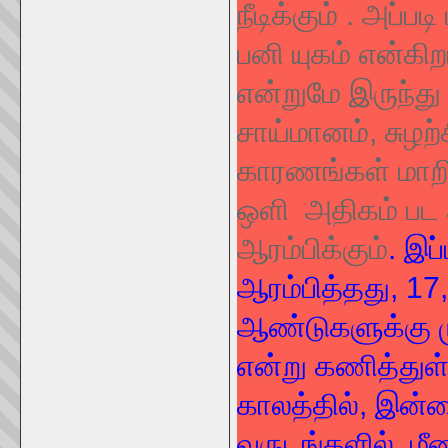
நீடிக்கும் . அப்ப
பனி யுகம் என்கிற
என்றுமே இருந்து 
சாய்மானம், சுழற
காரணங்கள் மாறி
ஒளி அதிகம் பட ஆ
ஆரம்பிக்கும
். இப
ஆரம்பித்தது, 17
ஆண்டுகளுக்கு ம
என்று கணித்துள
காலத்தில், இன்
வருடங்களில், மீண