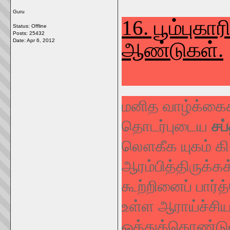
Guru
16. பூம்புக
Status: Offline
Posts: 25432
Date:
Apr 6, 2012
ஆண்டுகள்.
மனித வாழ்க்கைக
தொடர்புடைய
சப
லௌகீக யுகம் கி
ஆரம்பித்திருக்கக
கூற்றினைப் பார்
உள்ள ஆராய்ச்சி
ஒத்துக்கொண்ட