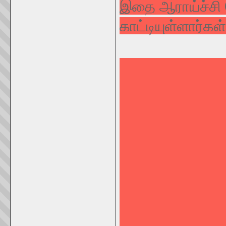
இதை ஆராய்ச்சி 
காட்டியுள்ளார்கள்