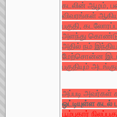
கடலின் ஆழம், பனி
விவரங்கள் ஆகியவ
பகுதி, கடலோரப்
அளந்து கொண்டு 
அதில் நம் இந்திய
மேற்சொன்ன இடங
பகுதியும் அடங்கும
அப்படி அவர்கள் 
ஒட்டியுள்ள கடல் 
பூம்புகார் நிலப்ப