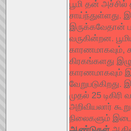
பூமி தன் அச்சில்
சாய்ந்துள்ளது. இப
இருக்கவேதான் ப
வருகின்றன. பூமிய
காரணமாகவும், சுற
கிரகங்களது இழுப்
காரணமாகவும் இ
வேறுபடுகிறது. இந
முதல் 25 டிகிரி
அறிவியலார் கூறு
நிலைகளும் இடை
ஆண்டுகள்
ஆகின