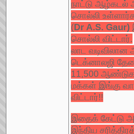
நாட்டு ஆழ்கடல் 
சொல்லி உள்ளார
(
Dr A.S. Gaur)
சொல்லி விட்டார்.
லாட வடிவிலான அ
டெக்னாலஜி தே
11,500 ஆண்டுக
மக்கள் இங்கு வ
விட்டார்!!
இதைக் கேட்டு அந
இந்திய சரித்திரத