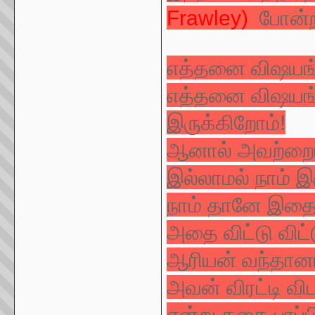
Frawley)
போன்ற
எத்தனை விஷயங்க
எத்தனை விஷயங்
இருக்கிறோம்!
ஆனால் அவற்றைப் ப
இல்லாமல் நாம் இ
நாம் தானே இதை 
அதை விட்டு விட்
ஆரியன் வந்தானா
அவன் விரட்டி வி
என்று கதை பரப்