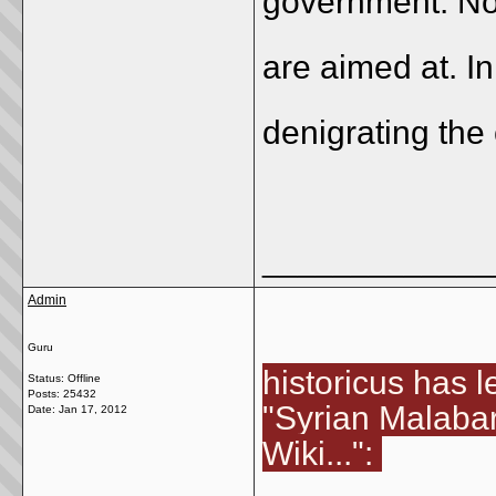
government. No
are aimed at. In
denigrating the
_____________
Admin
Guru
historicus has 
Status: Offline
Posts: 25432
"Syrian Malaba
Date:
Jan 17, 2012
Wiki...":