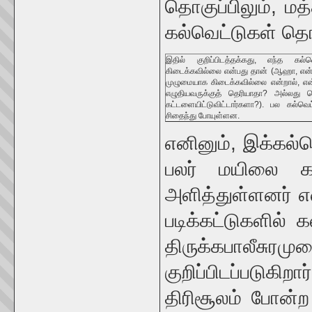
தொகுப்பிலும், ம
கல்வெட்டுகள் தொக
இதில் குறிப்பிடத்தக்கது, எந்த கல்
கிடைக்கவில்லை என்பது தான் (ஆஹா, என
முழுமையாக கிடைக்கவில்லை என்றால், என்
எழுதியவருக்குத் தெரியாதா? அல்லது ச
கட்டளையிட்டுவிட்டார்களா?). பல கல்வெட
சிதைந்து போயுள்ளன.
எனினும், இக்கல்வ
பலர் மயிலை கப
அளித்துள்ளனர் எ
படிக்கட்டுகளில் 
திருக்கபாலீச
குறிப்பிடப்படுகி
திரிசூலம் போன்