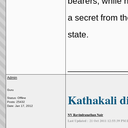
bearers, while 
a secret from th
state.
_____________
Admin
Guru
Kathakali d
Status: Offline
Posts: 25432
Date:
Jan 17, 2012
NV Ravindranathan Nair
Last Updated :
21 Oct 2011 12:55:39 PM 