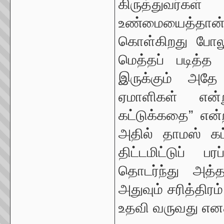
கிருத்துவர்க
உண்மையைத்தான
கொள்கிறது போலும
மெத்தப் படித்த 
இருக்கும் அத
ஏமாளிகள் என்
கட்டுக்கதை” என
அதில் தாமஸ் கட்
திட்டமிட்டுப் பர
தொடர்ந்து அத்
அதுவும் சரித்திர
உதவி வருவது எனக