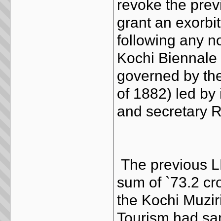
revoke the pre
grant an exorbi
following any n
Kochi Biennale 
governed by the 
of 1882) led by
and secretary 
The previous L
sum of `73.2 cr
the Kochi Muzir
Tourism had san