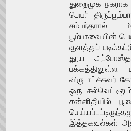
துறைமுக நகராக இ
பெயர் திருப்பூம
சம்பந்தரால் ம
பூம்பாவையின் பெய
குளத்துப் படிக்கட
தூய அப்போஸ்த
பக்கத்திலுள்ள ம
விருபாட்சீசுவர் 
ஒரு கல்வெட்டிலு
சன்னிதியில் பூ
செய்யப்பட்டிருந
இத்தகவல்கள் அன