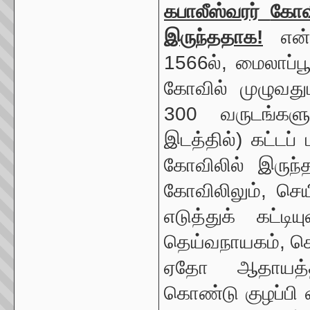
கபாலீஸ்வரர்
கோ
இருந்ததாக
!
என்ற
1566ல், மைலாப்பூர
கோவில் முழுவது
300 வருடங்களுக
இடத்தில்) கட்டப்
கோவிலில் இருந்
கோவிலிலும், செய
எடுத்துக் கட்டிய
தெய்வநாயகம், செ
ஏதோ ஆதாயத்தி
கொண்டு குழப்பி 