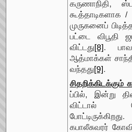
கருணாநிதி, ஸ
கூத்தாடிகளாக 
முருகனைப் பிடித்த
பட்டை விபூதி ஜா
விட்டது
[8]
. பாவம
ஆத்மாக்கள் சாந்
வந்தது
[9]
.
சிதறிக்
கிடக்கும்
க
ப்பில், இன்று 
விட்டால்
போட்டிருக்கிறது.
கபாலீசுவரர் கோவி