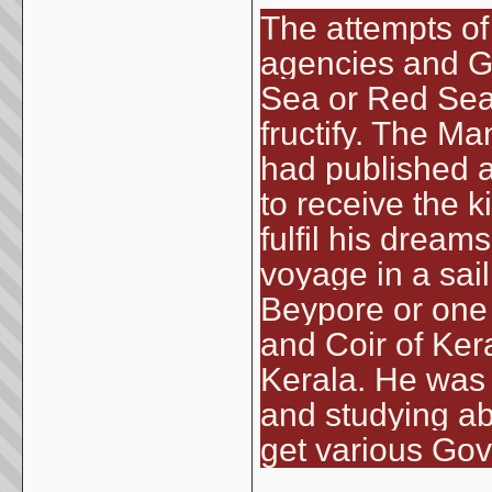
The attempts of
agencies and Go
Sea or Red Sea 
fructify. The M
had published 
to receive the k
fulfil his dream
voyage in a sai
Beypore or one
and Coir of Ker
Kerala. He was 
and studying ab
get various Gov