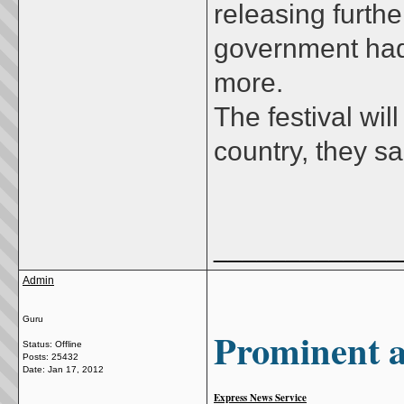
releasing furthe
government had
more.
The festival wil
country, they sa
_____________
Admin
Guru
Prominent ar
Status: Offline
Posts: 25432
Date:
Jan 17, 2012
Express News Service