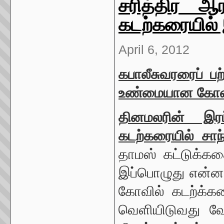
சரித்திர ஆ
கடற்கரையில் 
April 6, 2012
கபாலீசுவரரைப் பற
உண்மையான கோவில
தினமலரின் இர
கடற்கரையில் சாந
தாமஸ் கட்டுக்கத
இப்பொழுது என்னம
கோவில் கடற்க்க
வெளியிடுவது வேட