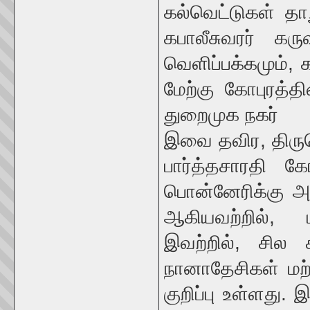
கல்வெட்டுகள் த
கபாலீசுவரர் கரு
வெளிப்பக்கமும், 
மேற்கு கோபுரத்த
துறைமுக நகர்
இவை தவிர, திருவொ
பார்த்தசாரதி கோ
பொன்னேரிக்கு அர
ஆகியவற்றில், மய
இவற்றில், சில 
நானாதேசிகள் மற்
குறிப்பு உள்ளது.