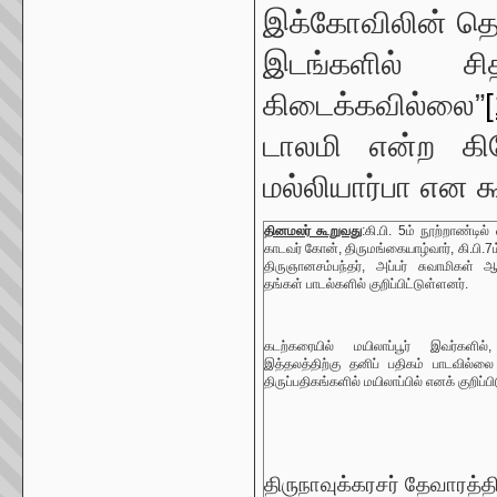
இக்கோவிலின் தொ
இடங்களில் சி
கிடைக்கவில்லை”
டாலமி என்ற கிர
மல்லியார்பா என கூ
தினமலர் கூறுவது
:கி.பி. 5ம் நூற்றாண்டில்
காடவர் கோன், திருமங்கையாழ்வார், கி.பி.7ம
திருஞானசம்பந்தர், அப்பர் சுவாமிகள் ஆ
தங்கள் பாடல்களில் குறிப்பிட்டுள்ளனர்.
கடற்கரையில் மயிலாப்பூர் இவர்களில்
இத்தலத்திற்கு தனிப் பதிகம் பாடவில்ல
திருப்பதிகங்களில் மயிலாப்பில் எனக் குறிப்பிட
திருநாவுக்கரசர் தேவாரத்த