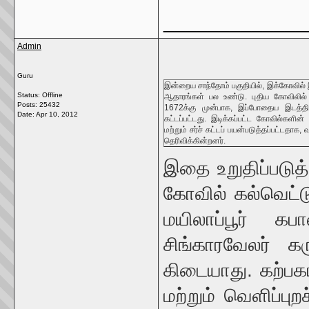
_____________
Admin
Guru
இன்றைய சாந்தோம் பகுதியில், இக்கோவில்
Status: Offline
ஆதாரங்கள் பல உண்டு. புதிய கோவிலில்
Posts: 25432
1672க்கு முன்பாக, இப்போதைய இடத்த
Date:
Apr 10, 2012
கட்டப்பட்டது. இடிக்கப்பட்ட கோவில்களின்
மற்றும் சர்ச் கட்டப் பயன்படுத்தப்பட்டதாக
தெரிவிக்கின்றனர்.
இதை உறுதிப்படுத்
கோவில் கல்வெட்ட
மயிலாப்பூர் கப
சிங்காரவேலர் க
கிடையாது. கற்பகாம
மற்றும் வெளிப்பு