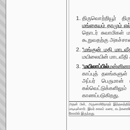
திருவொற்றியூர் த
மங்கையும் தாமும் 
தொடர் சுவாமிகள் மய
கூறுவதற்கு அகச்சான
“மங்குன் மதி மாடவ
மயிலையின் மாடவீதி அ
“
மயிலாப்பில்
மன்னினார
காப்புத் தலங்களுள்
அப்பர் பெருமான் 
கல்வெட்டுக்களில
காணப்படுகிறது.
அதன் பின், அருணகிரிநாதர் இத்தலத்திற்க
பாடியுள்ளார். இவர் காலம் வரை, கடற்கரைய
கோவில் இருந்தது.