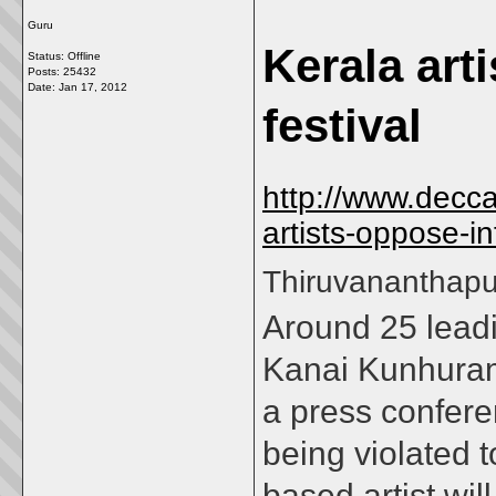
Guru
Kerala art
Status: Offline
Posts: 25432
Date:
Jan 17, 2012
festival
http://www.decc
artists-oppose-in
Thiruvananthap
Around 25 leadin
Kanai Kunhurama
a press confer
being violated t
based artist wil