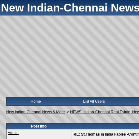
New Indian-Chennai News
Home
List All Users
New Indian-Chennai News & More
->
NEWS -Indian-Chennai Real Estate, Ne
Post Info
Admin
RE: St.Thomas in India Fables -Conti