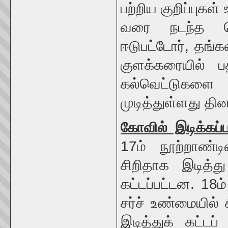
பற்றிய குறிப்புகள
வரை நடந்த தெப
ஈடுபட்டோர், தங்
குளக்கரையில் ப
கல்வெட்டுகளை
முடித்துள்ளது தி
கோவில் இடிக்கப்ப
17ம் நூற்றாண்ட
சிறிதாக இடித்த
கட்டப்பட்டன. 18ம
சர்ச் உண்மையில்
இடித்துக் கட்டப