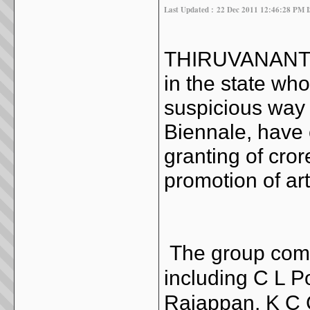
Last Updated :
22 Dec 2011 12:46:28 PM 
THIRUVANANTHA
in the state who
suspicious way 
Biennale, have c
granting of cror
promotion of art
The group compr
including C L P
Rajappan, K C 