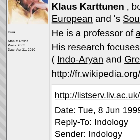
Klaus Karttunen
, b
European
and 's
Sou
He is a professor of
Guru
Status: Offline
His research focuses
Posts: 9863
Date:
Apr 21, 2010
(
Indo-Aryan
and
Gr
http://fr.wikipedia.o
http://listserv.liv
Date: Tue, 8 Jun 199
Reply-To: Indology
Sender: Indology