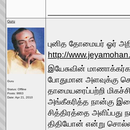
_________________
Guru
புனித தோமையர் ஓர் அற
http://www.jeyamohan
இயேசுவின் மாணாக்கர்க
போதுமான அளவுக்கு செய
Guru
தாமையரைப்பற்றி மிகச்ச
Status: Offline
Posts: 9863
Date:
Apr 21, 2010
அங்கீகரித்த நான்கு இற
சித்திரத்தை அளிப்பது
திதியோன் என்று சொல்லப