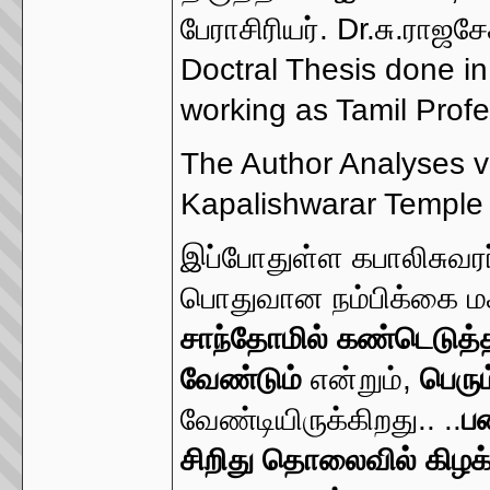
பேராசிரியர். Dr.சு.ராஜச
Doctral Thesis done i
working as Tamil Prof
The Author Analyses va
Kapalishwarar Temple
இப்போதுள்ள கபாலிசுவரர
பொதுவான நம்பிக்கை ம
சாந்தோமில் கண்டெடுத்த
வேண்டும்
என்றும்,
பெரு
வேண்டியிருக்கிறது.. ..
ப
சிறிது தொலைவில் கிழக்