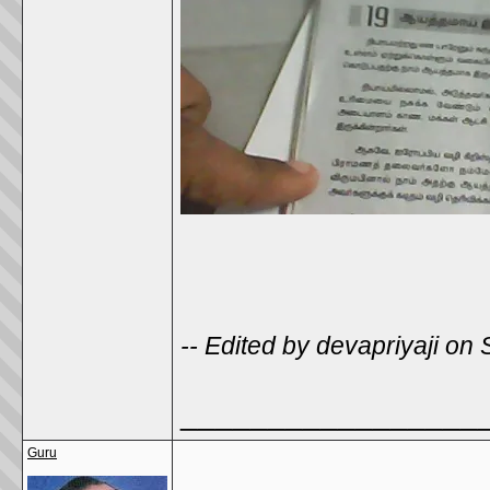
-- Edited by devapriyaji on
_________________
Guru