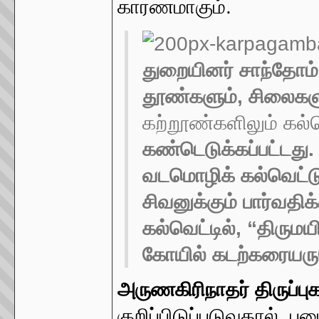
காரணமாகும்.
துறையினர் சாந்தோம்
தூண்களும், சிலைகள
கற்றூண்களிலும் கல
கண்டெடுக்கப்பட்டது
வடமொழிக் கல்வெட்டு 
சிவனுக்கும் பார்வதிக
கல்வெட்டில், “திருமய
கோயில் கடற்கரையருக
அருணகிரிநாதர் திருப்ப
குறிப்பிடுப்படுவதால்,