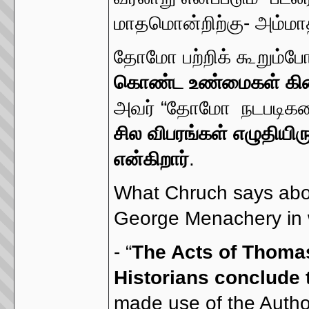
மாதமொன்றிற்கு- அம்மா
தோமோ பற்றிக் கூறும்
கொண்ட உண்மைகள் கிடைய
அவர் “தோமோ நடபடிகளை
சில விபரங்கள் எழுதியி
என்கிறார்
.
What Chruch says ab
George Menachery in w
- “
The Acts of Thomas
Historians conclude 
made use of the Autho