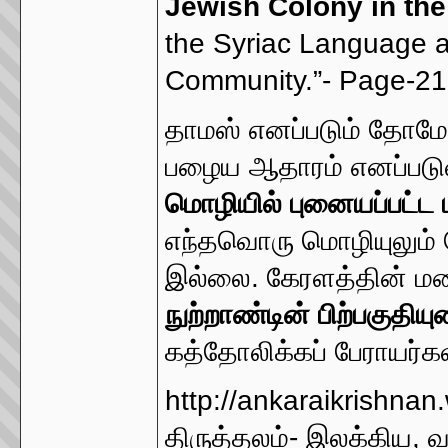
Jewish Colony in th
the Syriac Language an
Community.”- Page-217
தாமஸ் எனப்படும் தோமோ 
பழைய ஆதாரம் எனப்படுவ
மொழியில் புனையப்பட்ட
எந்தவொரு மொழியுலும் த
இல்லை. கேரளத்தின் 
நுற்றாண்டின் பிற்பகுதிய
கத்தோலிக்கப் பேராயர்களல
http://ankaraikrishn
திருத்தலம்- இலக்கிய, வ