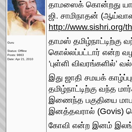
தாமஸைக் கொன்றது யா
ஜி. சாமிநாதன் (ஆய்வாள
http://www.sishri.org/
தாமஸ் தமிழ்நாட்டிற்கு
Guru
கொல்லப்பட்டார் என்ற வழ
Status: Offline
Posts: 9863
Date:
Apr 21, 2010
‘புள்ளி விவரங்களில்’ வ
இது ஜாதி சமயக் காழ்ப்ப
தமிழ்நாட்டிற்கு வந்த ம
இணைந்த பகுதியை மாபார் 
இனத்தவரால் (Govis) கொல
கோவி என்ற இனம் இலங்க