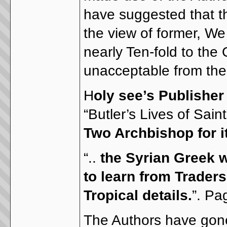
have suggested that th
the view of former, We
nearly Ten-fold to the 
unacceptable from the 
H
oly see’s Publishe
“Butler’s Lives of Sain
Two Archbishop for i
“..
the Syrian Greek w
to learn from Trader
Tropical details.
”. Pa
The Authors have gone 