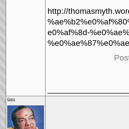
http://thomasmyth
%ae%b2%e0%af%80
e0%af%8d-%e0%ae
%e0%ae%87%e0%ae
Pos
_________________
Guru