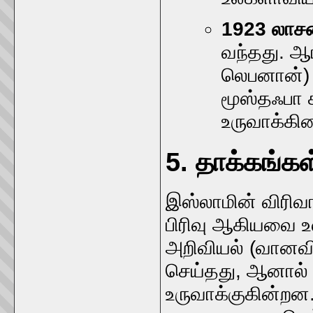
1923 லாசன் 
வந்தது. ஆர
லெபனான்) ப
மூஸ்தஃபா 
உருவாக்கின
5. தாக்கங்கள்
இஸ்லாமின் விரிவா
பிரிவு ஆகியவை 
அறிவியல் (வானவி
செய்தது, ஆனால்
உருவாக்குகின்றன.