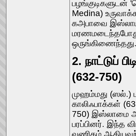
பழங்குடிகளுடன் '
Medina) உருவாக்
கஅபாவை இஸ்லாமி
மரணமடைந்தபோது, 
ஒருங்கிணைந்தது
2. நாட்டுப் ப
(632-750)
முஹம்மது (ஸல்.) 
காலிஃபாக்கள் (63
750) இஸ்லாமை ஆச
பரப்பினர். இந்த வ
வணிகம் ஆகியவற்