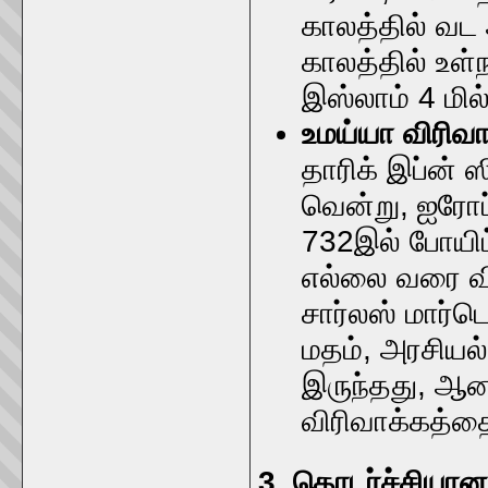
காலத்தில் வட 
காலத்தில் உள்ந
இஸ்லாம் 4 மில்
உமய்யா விரிவா
தாரிக் இப்ன்
வென்று, ஐரோப
732இல் போயிட்ட
எல்லை வரை வி
சார்லஸ் மார்ட
மதம், அரசிய
இருந்தது, ஆனா
விரிவாக்கத்த
3. தொடர்ச்சியான