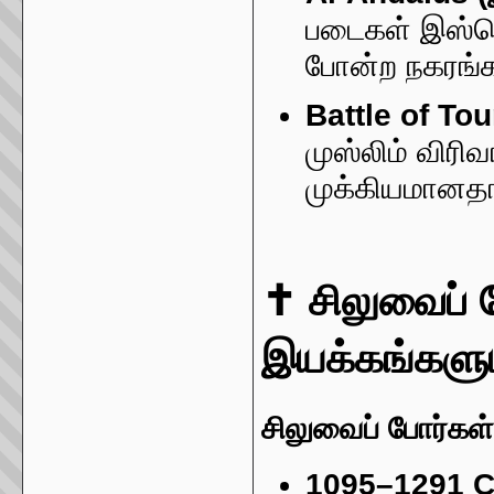
படைகள் இஸ்பெ
போன்ற நகரங்க
Battle of To
முஸ்லிம் விரி
முக்கியமானதா
✝️ சிலுவைப் 
இயக்கங்களும
சிலுவைப் போர்கள
1095–1291 