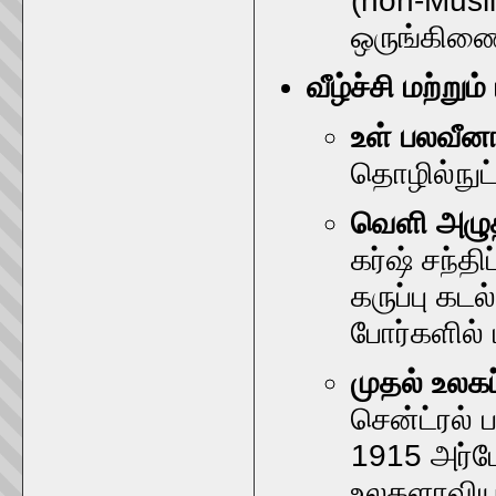
(non-Musl
ஒருங்கிணை
வீழ்ச்சி மற்றும் 
உள் பலவீன
தொழில்நுட்
வெளி அழுத
கர்ஷ் சந்த
கருப்பு கட
போர்களில் 
முதல் உலகப
சென்ட்ரல்
1915 அர்மே
உலகளாவிய 