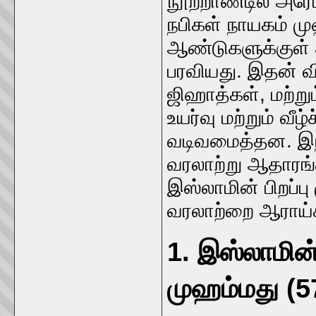
நூற்றாண்டில் அரே
நபிகள் நாயகம் மு
ஆண்டுகளுக்குள் 
பரவியது. இதன் வி
ஜிஹாத்கள், மற்று
உயர்வு மற்றும் வ
வடிவமைத்தன. இந்
வரலாற்று ஆதாரங
இஸ்லாமின் பிறப்ப
வரலாற்றை ஆராய்க
1. இஸ்லாமின்
முஹம்மது (5