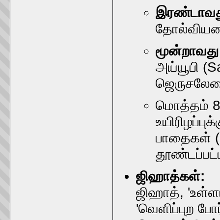
இரண்டாவது
தோல்வியடை
மூன்றாவது
அய்யூபி (S
ஜெருசலேமை 
மொத்தம் 8 
உயிரிழப்ப
பாதைகள் (
தூண்டப்பட
ஜிஹாத்கள்:
ஜிஹாத், 'உள்ளா
'வெளிப்புற போர்