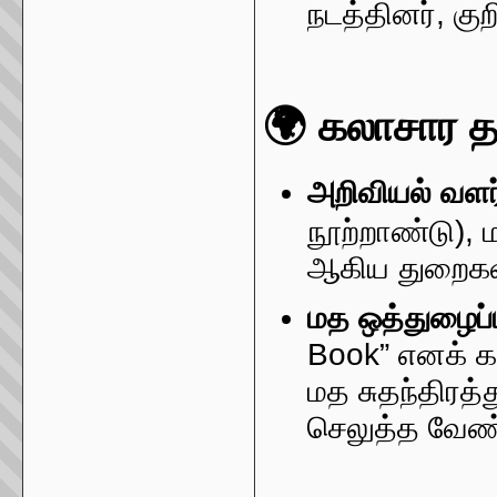
நடத்தினர், கு
🌍 கலாசார த
அறிவியல் வளர்
நூற்றாண்டு), 
ஆகிய துறைகளில
மத ஒத்துழைப்ப
Book” எனக் கரு
மத சுதந்திரத்த
செலுத்த வேண்ட