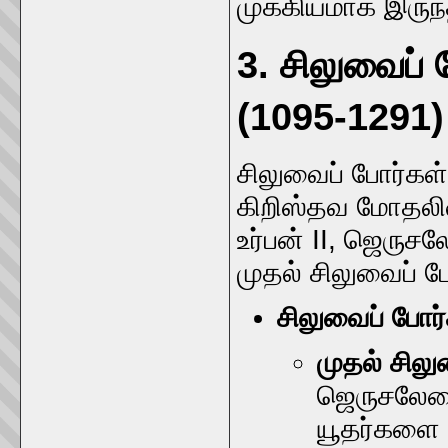
முக்கியமாக இருந
3. சிலுவைப் 
(1095-1291)
சிலுவைப் போர்கள்
கிறிஸ்தவ மோதலின
உர்பன் II, ஜெருசல
முதல் சிலுவைப் 
சிலுவைப் போர்
முதல் சிலு
ஜெருசலேமை 
யூதர்களை