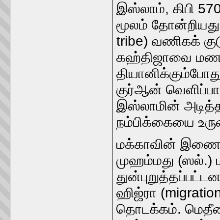
இஸ்லாம், கிபி 57
மூலம் தோன்றியது.
tribe) வணிகக் குட
கஹ்திஜாவை மணந்
தியானிக்கும்போது,
குர்ஆன் வெளிப்பா
இஸ்லாமின் அடித்
நம்பிக்கையை உரு
மக்காவின் இணைவழ
முஹம்மது (ஸல்.) ம
துன்புறுத்தப்பட்ட
ஹிஜ்ரா (migrati
தொடக்கம். மெதீனாவ