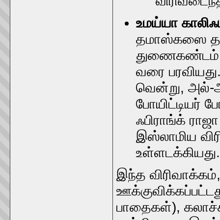
விரிவடைந்
உமய்யா காலிஃப
தமாஸ்கஸை தல
துணைகண்டம், 
வரை பரவியது.
வென்று, அல்-
போயிட்டியர் போ
ஃபிராங்க் ராஜா
இஸ்லாமிய விரி
உள்ளடக்கியது.
இந்த விரிவாக்கம்
ஊக்குவிக்கப்பட
பாதைகள்), கலாச்ச