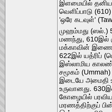
இளமையில் தனியா
வெளிப்பாடு (610)
'ஒரே கடவுள்' (Taw
முஹம்மது (ஸல்.)
மணந்து, 610இல் க
மக்காவின் இணைவழ
622இல் யத்ரிப் (ம
இஸ்லாமிய காலண்
சமூகம் (Ummah) உ
இடையே அமைதி உடன
உருவானது. 630இல
கோழையில் பரவியத
மரணத்திற்குப் பி