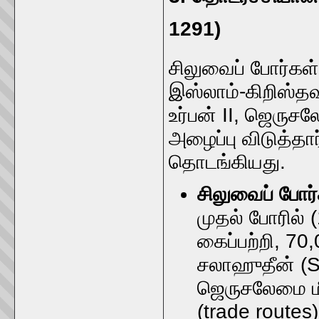
1291)
சிலுவைப் போர்கள்
இஸ்லாம்-கிறிஸ்த
உர்பன் II, ஜெருசல
அழைப்பு விடுத்த
தொடங்கியது.
சிலுவைப் போர்
முதல் போரில்
கைப்பற்றி, 70
சலாஹுதீன் (S
ஜெருசலேமை மீட
(trade routes