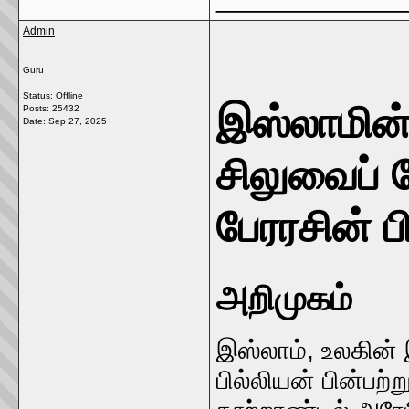
Admin
Guru
Status: Offline
இஸ்லாமின் ப
Posts: 25432
Date:
Sep 27, 2025
சிலுவைப் 
பேரரசின் ப
அறிமுகம்
இஸ்லாம், உலகின்
பில்லியன் பின்ப