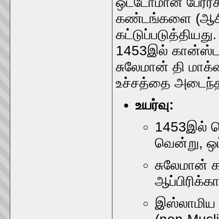
ஒட்டோமான் பேரரச
கண்டங்களை (ஆசிய
கட்டுப்படுத்தியது
1453இல் கான்ஸ்ட
சுலேமான் தி மாக்
உச்சத்தை அடைந்த
உயர்வு:
1453இல் ம
வென்று, ஒ
சுலேமான் க
ஆப்பிரிக்
இஸ்லாமிய ச