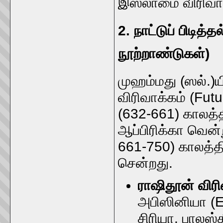
இஸ்லாமை விரிவாக
2. நாட்டுப் பிடித
நூற்றாண்டுகள்)
முஹம்மது (ஸல்.)ய
விரிவாக்கம் (Fu
(632-661) காலத்தி
ஆப்பிரிக்கா வென்
661-750) காலத்த
சென்றது.
ராஷிதூன் விரி
அபிஸினியா (Et
சிரியா, பாலஸ்