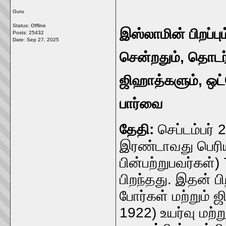
Guru
Status: Offline
இஸ்லாமின் பிறப்பும
Posts: 25432
Date:
Sep 27, 2025
சென்றதும், தொடர
ஜிஹாத்களும், ஒட்ட
பார்வை
தேதி:
செப்டம்பர் 
இரண்டாவது பெரிய
பின்பற்றுபவர்கள்
பிறந்தது. இதன் ப
போர்கள் மற்றும் 
1922) உயர்வு மற்