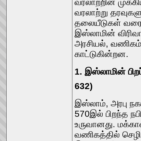
வரலாற்றின் முக்க
வரலாற்று தரவுகளு
தலையீடுகள் வரை 
இஸ்லாமின் விரிவா
அரசியல், வணிகம
காட்டுகின்றன.
1. இஸ்லாமின் பிற
632)
இஸ்லாம், அரபு நக
570இல் பிறந்த நப
உருவானது. மக்காவ
வணிகத்தில் செழிப