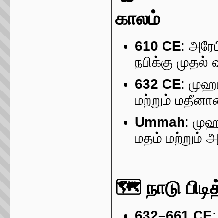
காலம்
610 CE
: அரே
நபிக்கு முதல்
632 CE
: முஹ
மற்றும் மதீ
Ummah
: முஹ
மதம் மற்றும்
🗺️ நாடு பிடி
632–661 CE