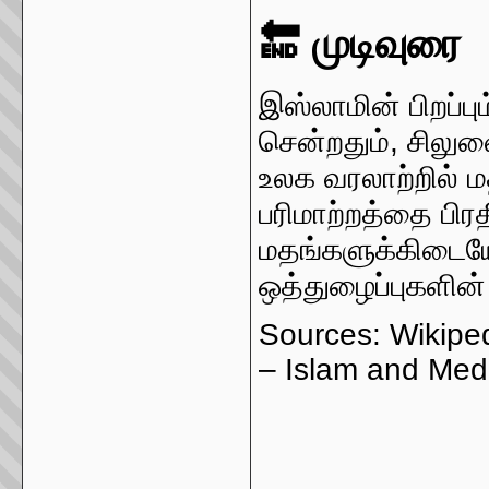
🔚 முடிவுரை
இஸ்லாமின் பிறப்பு
சென்றதும், சிலுவ
உலக வரலாற்றில் ம
பரிமாற்றத்தை பி
மதங்களுக்கிடையே
ஒத்துழைப்புகளின
Sources: Wikipe
– Islam and Med
_____________