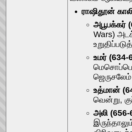
ராஷிதூன் கால
அபூபக்கர் 
Wars) அடக
உறுதிப்படுத
உமர் (634-
மெசொப்பொ
ஜெருசலேம் 
உத்மான் (6
வென்று, க
அலி (656-
இருந்தாலும்