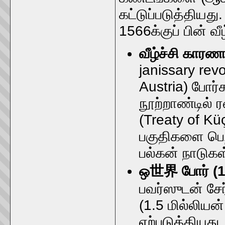
கட்டுப்படுத்தியது
1566க்குப் பின் வ
வீழ்ச்சி காரண
janissary rev
Austria) போர்
நூற்றாண்டில் ர
(Treaty of Kü
பகுதிகளை பெற
பல்கன் நாடுக
ஒ世界 போர் (1
பவர்ஸுடன் சேர
(1.5 மில்லிய
ஏற்படுத்தியது.