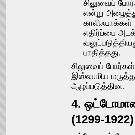
சிலுவைப் போர்
என்று அழைத்து
காலிஃபாக்கள்
எதிர்ப்பை அட
வலுப்படுத்தி
பாதித்தது.
சிலுவைப் போர்கள்
இஸ்லாமிய மருத்த
ஆழப்படுத்தின.
4. ஒட்டோமான் 
(1299-1922)