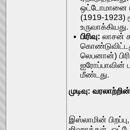
ஒட்டோமானை பிர
(1919-1923) 
உருவாக்கியது.
பிரிவு:
லாசன் சந
கொண்டுவிட்டது
லெபனான்) பிரி
ஐரோப்பாவின் பல
மீண்டது.
முடிவு: வரலாற்றின
இஸ்லாமின் பிறப்பு
ஜிஹாத்கள், ஒட்ட