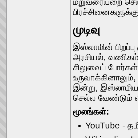
மறுவரையறை செய்ய
பிரச்சினைகளுக்கு
முடிவு
இஸ்லாமின் பிறப்ப
அரசியல், வணிகம
சிலுவைப் போர்கள
உருவாக்கினாலும்
இன்று, இஸ்லாமிய
செல்ல வேண்டும் எ
மூலங்கள்:
YouTube - தம