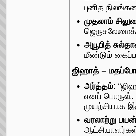
புனித நிலங்கள
முதலாம் சிலுவ
ஜெருசலேமைக் 
அயூபித் சுல்த
மீண்டும் கைப்ப
ஜிஹாத் – மதப்போர
அர்த்தம்
: “ஜிஹ
எனப் பொருள்.
முயற்சியாக இர
வரலாற்று பயன
ஆட்சியாளர்கள