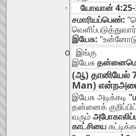
4:25-
·
யோவான்
:
"
சமாரியப்
பெண்
ம
வெளிப்படுத்துவார
:
"
இயேசு
உன்னோட
o
இங்கு
இயேசு
தன்னை
மெ
(
)
ஆ
தானியேல்
Man)
என்ற
அடை
"
இயேசு
அடிக்கடி
தன்னைக்
குறிப்பிட
வரும்
அபோகாலிப்ட
காட்சியை
சுட்டிக்