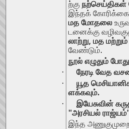
ற்கு
நற்செய்திகள்
இந்தக்
கோரிக்க
மத
மோதலை
உரு
டனைக்கு
வழிவகு
,
லாற்று
மத
மற்றும்
.
வேண்டும்
நூல்
எழுதும்
போத
·
நேரடி
வேத
வச
·
யூத
மெசியானிச
.
ளக்கவும்
·
இயேசுவின்
கரு
"
அரசியல்
ராஜ்யம்
இந்த
அணுகுமுற