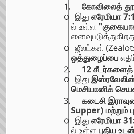
1.
கோவிலைத்
தூ
7:
o
இது
எரேமியா
"
ல்
உள்ள
குகையாக
னைவுபடுத்துகிறத
(Zealot
o
ஜீலட்கள்
ஒத்துழைப்பை
எதி
2.
12
சீடர்களைத்
o
இது
இஸ்ரவேலின
மெசியானிக்
செயல
3.
கடைசி
இராவு
Supper)
மற்றும்
ப
31
o
இது
எரேமியா
ல்
உள்ள
புதிய
உடன