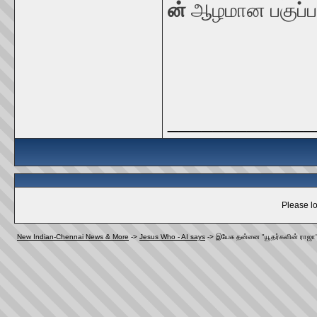
ன்
ஆழமான
பகுப்ப
_____________
Please lo
New Indian-Chennai News & More
->
Jesus Who - AI says
->
இயேசு தன்னை "யூதர்களின் ராஜா"