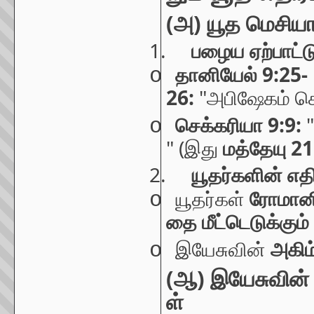
(
)
அ
யூத
மெசியா
1.
பழைய
ஏற்பாட்ட
9:25-
o
தானியேல்
26:
"
அபிஷேகம்
செ
9:9:
"
o
செக்கரியா
" (
21
இது
மத்தேயு
2.
யூதர்களின்
எதிர
o
யூதர்கள்
ரோமான
தை
மீட்டெடுக்கும்
o
இயேசுவின்
அகிம
(
)
ஆ
இயேசுவின்
ள்