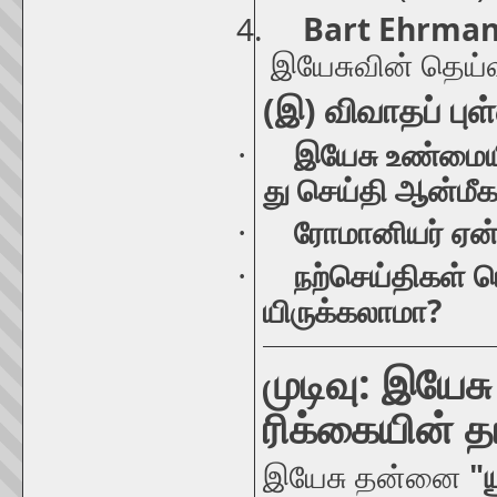
4.
Bart Ehrma
இயேசுவின்
தெய்
(
)
இ
விவாதப்
புள
·
இயேசு
உண்மைய
து
செய்தி
ஆன்மீ
·
ரோமானியர்
ஏன
·
நற்செய்திகள்
ம
?
யிருக்கலாமா
:
முடிவு
இயேசு
ரிக்கையின்
த
"
இயேசு
தன்னை