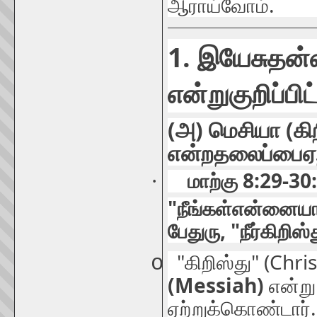
.
ஆராய்வோம்
1.
இயேசு
தன
என்று
குறிப்பிட
(
)
(
அ
மெசியா
கி
என்ற
தலைப்பை
ஏ
8:29-30:
·
மாற்கு
"
நீங்கள்
என்னை
யா
, "
பேதுரு
நீர்
கிறிஸ்
"
" (Chri
o
கிறிஸ்து
(Messiah)
என்று
.
ஏற்றுக்கொண்டார்