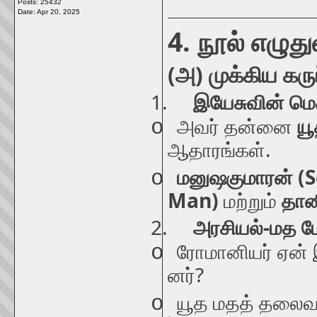
Posts: 25432
Date:
Apr 20, 2025
4.
நூல்
எழுத
(
)
அ
முக்கிய
கரு
1.
இயேசுவின்
மெ
o
அவர்
தன்னை
ய
.
ஆதாரங்கள்
(S
o
மனுஷகுமாரன்
Man)
மற்றும்
தான
2.
-
அரசியல்
மத
ம
o
ரோமானியர்
ஏன்
?
னர்
o
யூத
மதத்
தலைவர