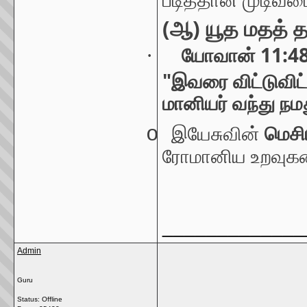
படித்தான்
முடிவட
(
)
ஆ
யூத
மதத்
த
11:48
·
யோவான்
"
இவரை
விட்டுவிட
மானியர்
வந்து
நம
o
இயேசுவின்
மெசி
ரோமானிய
உறவுக
_____________
Admin
Guru
Status: Offline