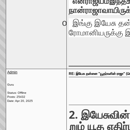
"
என்
ராஜ்யம்
இந்த
நான்
ராஜாவாயிருக
o
இங்கு
இயேசு
தன
ரோமானியருக்கு
இ
_____________
Admin
RE: இயேசு தன்னை "யூதர்களின் ராஜா" (மெ
Guru
Status: Offline
Posts: 25432
Date:
Apr 20, 2025
2.
இயேசுவின்
றும்
யூத
எதிர்