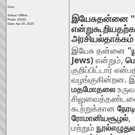
Guru
"
Status: Offline
இயேசு
தன்னை
Posts: 25432
Date:
Apr 20, 2025
என்று
கூறியதற்
அரசியல்
தாக்கம்
"
இயேசு
தன்னை
Jews)
,
என்றும்
மெ
குறிப்பிட்டார்
என்பத
.
வழங்குகின்றன
இ
மத
மோதலை
உருவ
சிலுவைத்தண்டன
கூற்றுக்கான
நேரட
,
ரோமானிய
சூழல்
மற்றும்
நூல்
எழுது