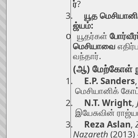
?
ர்
3.
யூத
மெசியானி
:
ஜ்யம்
o
யூதர்கள்
போர்வீரர
மெசியாவை
எதிர்
.
வந்தார்
(
)
ஆ
மேற்கோள்
1.
E.P. Sanders
மெசியானிக்
கோட
2.
N.T. Wright
,
இயேசுவின்
ராஜ்ய
3.
Reza Aslan
,
Nazareth
(2013)