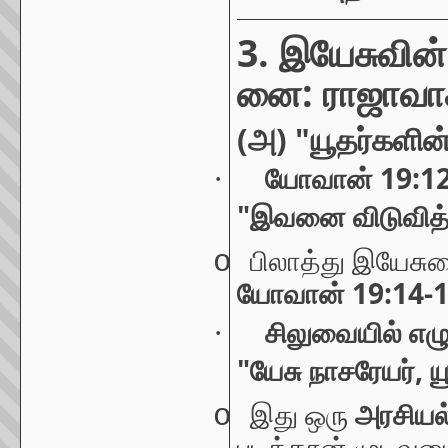
3.
இயேசுவின்
:
னை
ராஜாவாக
(
) "
அ
யூதர்களின
19:12
·
யோவான்
"
இவனை
விடுவித
o
பிலாத்து
இயேசு
19:14-
யோவான்
·
சிலுவையில்
எழு
"
,
யேசு
நாசரேயர்
ய
o
இது
ஒரு
அரசியல