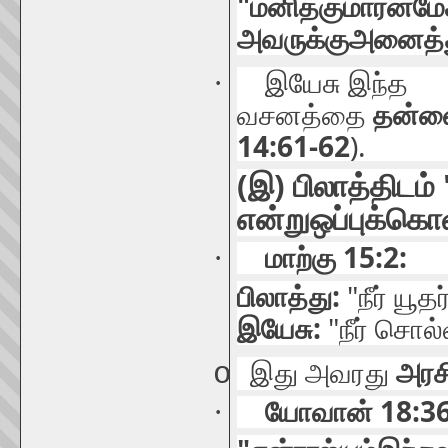
"
மனிதகுமாரன்
மே
அவருக்கு
அனைத்
·
இயேசு
இந்த
வசனத்தை
தன்ன
14:61-62
).
(
)
இ
பிலாத்திடம்
என்று
ஒப்புக்கொ
15:2:
·
மாற்கு
:
"
பிலாத்து
நீர்
யூதர
:
"
இயேசு
நீர்
சொல்
o
இது
அவரது
அரச
18:36
·
யோவான்