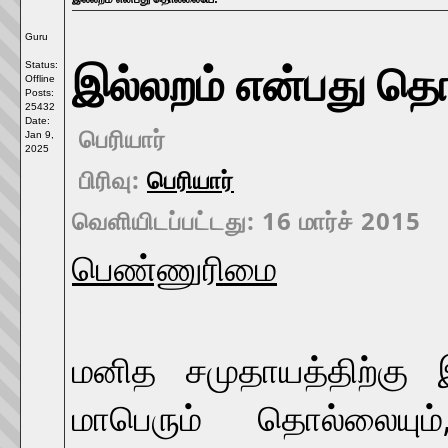
Guru
Status:
இல்லறம் என்பது த
Offline
Posts:
25432
Date:
பெரியார்
Jan 9,
2025
பிரிவு:
பெரியார்
வெளியிடப்பட்டது: 16 மார்ச் 2015
பெண்ணுரிமை
மனித சமுதாயத்திற்கு 
மாபெரும் தொல்லையும