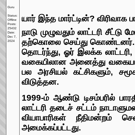
Guru
Status:
யார் இந்த மார்ட்டின்? விரிவாக பா
Offline
Posts:
25432
நாடு முழுவதும் லாட்டரி சீட்டு
Date:
Dec 7,
தற்கொலை செய்து கொண்டனர். 
2024
தொடர்ந்து, ஓர் இலக்க லாட்டரி
வகையிலான அனைத்து வகையான ல
பல அரசியல் கட்சிகளும், சம
விடுத்தன.
1999-ம் ஆண்டு டிசம்பரில் 
லாட்டரி தடைச் சட்டம் நாடாளுமன
வியாபாரிகள் நீதிமன்றம் ச
அமைக்கப்பட்டது.