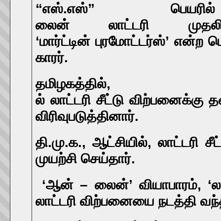
“
எஸ்
.
எஸ்
”
பெயரில்
லைன்
லாட்டரி
முதலி
‘
மார்ட்டின்
புரமோட்டர்ஸ்
’
என்ற
ப
காரர்.
தமிழகத்தில்
,
ல்
லாட்டரி
சீட்டு
விற்பனைக்கு
த
விரிவுபடுத்தினார்
.
தி.மு.க., ஆட்சியில், லாட்டரி
முயற்சி செய்தார்.
‘ஆன் – லைன்’ வியாபாரம், ‘ல
லாட்டரி விற்பனையை நடத்தி வந்த