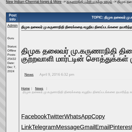
New Indian-Chennai News & More
->
கருணாநிதி பூச்சி மருந்து ஊழல்
->
திமுக தல
Post
TOPIC: திமுக தலைவர் மு.க
Info
Admin
திமுக தலைவர் மு.கருணாநிதி திரைக்கதை எழுதிய திரைப்படங்களை தயாரித்த ல
Guru
Status:
திமுக தலைவர் மு.கருணாநிதி திர
Offline
Posts:
குற்றவாளி மார்ட்டின் சொத்துக்கள் 
25432
Date:
Dec 7,
2024
News
April 9, 2016 6:32 pm
Home
|
News
|
திமுக தலைவர் மு.கருணாநிதி திரைக்கதை எழுதிய திரைப்படங்களை தயாரித்த கள்ள 
Facebook
Twitter
WhatsApp
Copy
Link
Telegram
Message
Gmail
Email
Pinteres