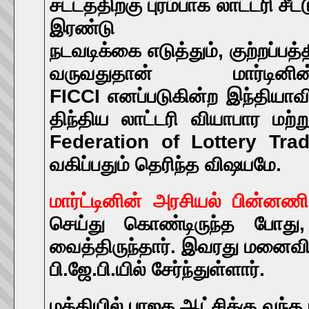
சட்டத்திற்கு புரம்பாக லாட்டரி ச
இரண்டு ம
நடவடிக்கை
எடுத்தும்
,
குற்றப்பத
வருவதுதான்
மார்டினின
FICCI
எனப்படுகின்ற
இந்தியாவ
திந்திய
லாட்டரி
வியாபார
மற்ற
Federation of Lottery Trad
வகிப்பதும் தெரிந்த விஷயமே.
மார்ட்டினின் அரசியல் பின்னணி
செய்து கொண்டிருந்த போது, 
வைத்திருந்தார். இவரது மனைவி ல
பி.ஜே.பி.யில் சேர்ந்துள்ளார்.
மத்தியில் பாஜக ஆட்சிக்கு வந்த 