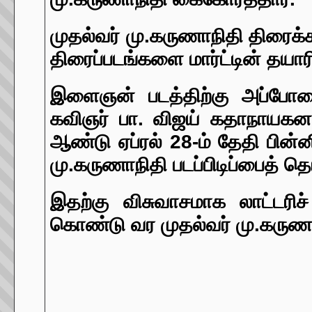
முதல்வர் மு.கருணாநிதி திரை
திரைப்படங்களை மார்ட்டின் தயாரி
இளைஞன் படத்திற்கு அப்போதை
கவிஞர் பா. விஜய் கதாநாயகனாக 
ஆண்டு ஏப்ரல் 28-ம் தேதி பின
மு.கருணாநிதி படப்பிடிப்பைத் 
இதற்கு விசுவாசமாக லாட்டரி
கொண்டு வர முதல்வர் மு.கருணாந