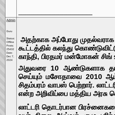
__________________
Admin
Guru
அதற்காக அப்போது முதல்வராக இர
Status:
Offline
Posts:
கூட்டத்தில் கலந்து கொண்டுவிட
25432
Date:
காந்தி, பிரதமர் மன்மோகன் சிங்
Dec 7,
2024
அதுவரை 10 ஆண்டுகளாக தாமத
செய்யும் மசோதாவை 2010 ஆம்
சிதம்பரம் வாபஸ் பெற்றார். லாட்
என்ற அறிவிப்பை மத்திய அரசு வ
லாட்டரி தொடர்பான பிரச்னைகளைத