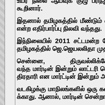
உயர் நிலை ஆய்வுக் குழு பரிந
கூறினார்.
இதனால் தமிழகத்தில் மீண்டும்
என்ற எதிர்பார்ப்பு நிலவி வந்தது.
இந்நிலையில் 2011 சட்டமன்ற 
தமிழகத்தில் ஜெ.ஜெயலலிதா முதல்
சென்னை, திருவல்லிக்கே
வந்த
மார்டின்
இன்றும்
லாட்டரி
த
திரதாரி
என
மார்ட்டின்
இன்றும் அ
வடகிழக்கு
மாநிலங்களில்
ஒரு
க
க்காது.
ஆனால், மார்டின்
சென்றா