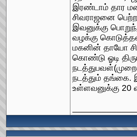
இரண்டாம் தார ம
சிவராஜனை பெற்ற
இவனுக்கு பொறுந்
வழக்கு கொடுத்த
மகனின் தாயோ ச
கொண்டு ஓடி திரு
நடத்துபவள்(முறை
நடத்தும் தங்கை. இப
உள்ளவனுக்கு 20 
_____________