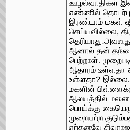
ஊழல்வாதிகள் இ
எண்ணில் தொடர்பு
இரண்டாம் மகள் ஷ
செய்யவில்லை, த
தெரியாது,அவளது
ஆனால் தன் தந்தைய
பெற்றாள். முறை
ஆதாரம் உள்ளதா a
உள்ளதா? இல்லை. 
மகளின் பிள்ளைக்
ஆலயத்தில் மனை 
பொய்க்கு கையெழு
முறையற்ற குடும்ப
ஏற்கனவே சிவராஜன