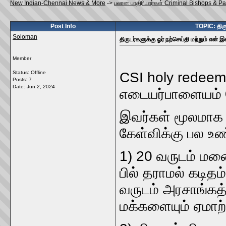
New Indian-Chennai News & More
->
பலான பாதிரியார்கள் Criminal Bishops & P
Post Info
TOPIC: திருட
Soloman
திருடர்களுக்கு ஓர் நற்செய்தி மற்றும் என் இ
Member
Status: Offline
CSI holy redee
Posts: 7
Date:
Jun 2, 2024
எடையர்பாளையம
இவர்கள் மூலமாக
கேள்விக்கு பல 
1) 20 வருடம் மன
பில் தராமல் கடித
வருடம் அரசாங்கத
மக்களையும் ஏமாற