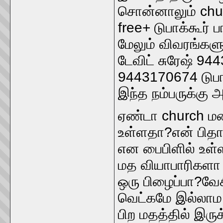
சொன்னாலும் chur
free+ டுபாக்கூர் 
மேலும் விவரங்களுக
டேவிட் சுரேஷ் 944
9443170674 டுபாக
இந்த நம்பருக்கு 
ஏண்டா church மன
உள்ளதா?என் பிதாவ
என பைபிளில் உள்
மத வியாபாரிகளா 
ஒரு பிழைப்பா?வே
வெட்கமே இல்லாம அ
பிற மதத்தில் இர