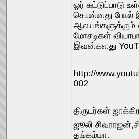
ஓர் கட்டுப்பாடு உ
சொன்னது போல் இ
ஆலயங்களுக்கும் 
மோசடிகள் வியாபார
இவன்களது YouTu
http://www.yout
002
திருடர்கள் ஜாக்க
ஜூலி சிவராஜன்,ச
தங்கம்மா.