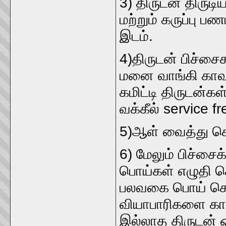
3) திருடன் திருட
மற்றும் கருப்பு 
இடம்.
4)திருடன் பிச்சை
மனை வாங்கி காவல
கமிட்டி திருடன்கள்
வக்கீல் service fr
5)ஆள் வைத்து கொ
6) மேலும் பிச்ச
பொய்கள் எழுதி கொட
பலவகை பொய் சொ
வியாபாரிகளை காரி
இல்லாத திருடன் 