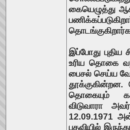
கையெழுத்து ஆ
பணிக்கப்படு
தொடங்குகிறார்க
இப்போது புதிய
உரிய தொகை வந
பைசல் செய்ய வேண
தூக்குகின்றன.
தொகையும் க
விடுவாரா அவர
12.09.1971 அன
பதவியில் இருந்த