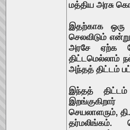
மத்திய அரசு கொ
இதற்காக ஒரு 
செலவிடும் என்ற
அரசே ஏற்க வேண
திட்டமெல்லாம் ந
அந்தத் திட்டம் ப
இந்தத் திட்டம
இறங்குகிறார்
செயலாளரும், தி
தர்மலிங்கம்.