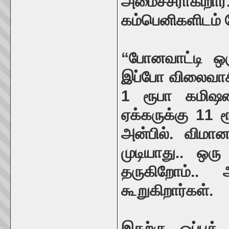
அமைச்சராகிறார
கம்பெனிகளிடம் ப
“போனவாட்டி ஒர
இப்போ விலைவாசி
1 ரூபா கமிஷனா
ஏக்கருக்கு 11 ரூ
அன்பில். விமா
முடியாது.. ஒர
தருகிறோம்..
கூறுகிறார்கள்.
இதற்கு ஒப்புக