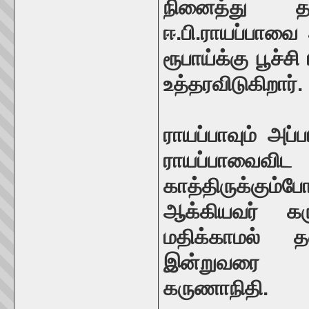
நினைத்து 
ஈ.பி.ராயப்பாவை
ரூபாய்க்கு பூச
உத்தரவிடுகிறார்.
ராயப்பாவும் அப்
ராயப்பாவைவிட
காத்திருக்கும
ஆக்கியவர் கர
மதிக்காமல் 
இன்றுவரை வா
கருணாநிதி.