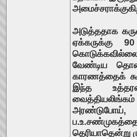
அமைச்சராக்குகிற
அடுத்ததாக கருண
ஏக்கருக்கு 9
கொடுக்கவில்
வேண்டிய தொ
காரணத்தைக் கூறி
இந்த உத்தர
வைத்தியலிங்க
அரண்டுபோ
ப.உ.சண்முகத்தைச
தெரியாதென்று ம