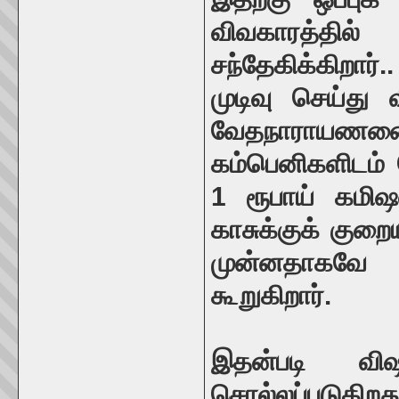
விவகாரத்தி
சந்தேகிக்கிறா
முடிவு செய்த
வேதநாராயணனை 
கம்பெனிகளிடம் ப
1 ரூபாய் கமிஷன
காசுக்குக் குறை
முன்னதாகவே க
கூறுகிறார்.
இதன்படி விஷ
சொல்லப்படுகிறத