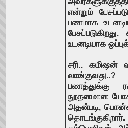
அவர்களுக்குத்
என்றும் பேசப்ப
பணமாக உடனடியா
பேசப்படுகிறது.
உடனடியாக ஒப்புக
சரி.. கமிஷன் வ
வாங்குவது..?
பணத்துக்கு ர
நூதனமான யோசன
அதன்படி, பொன்
தொடங்குகிறார்.