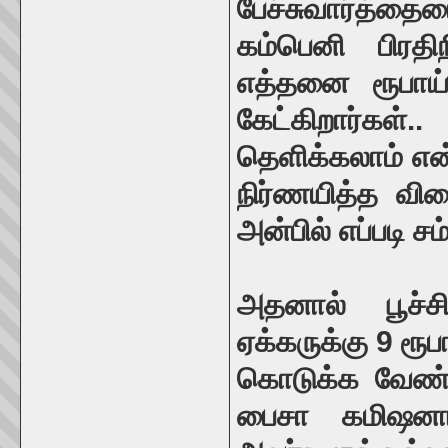
பேச்சுவார்த்தைய
கம்பெனி பிரத
எத்தனை ரூபாய்
கேட்கிறார்கள
தெளிக்கலாம் என்
நிர்ணயித்த வில
அன்பில் எப்படி சம
அதனால் பூச்சி
ஏக்கருக்கு 9 ரூ
கொடுக்க வேண்ட
பைசா கமிஷனாக