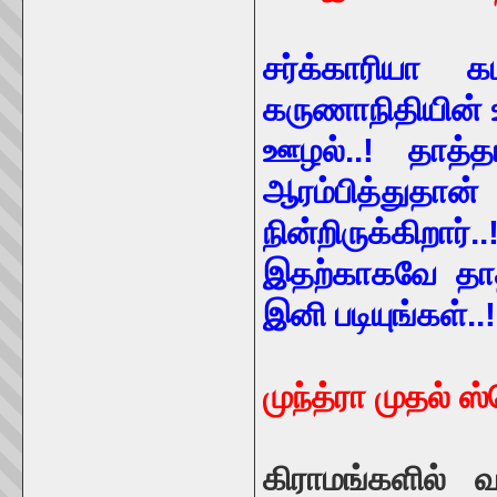
சர்க்காரியா
கருணாநிதியின் ஊ
ஊழல்..! தாத
ஆரம்பித்துதான
நின்றிருக்கிற
இதற்காகவே தாத
இனி படியுங்கள்..!
முந்த்ரா முதல் ஸ
கிராமங்களில் வ