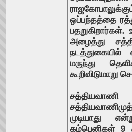
ராஜகோபாலுக்கு
ஒப்பந்தத்தை ரத்
பதறுகிறார்கள்
அழைத்து சத்தி
நடத்துகையில் 
மருந்து தெள
கூறிவிடுமாறு சொ
சத்தியவாணி ம
சத்தியவாணிமுத்த
முடியாது என்
கம்பெனிகள் 9 ர