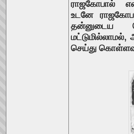
ராஜகோபால் என
உடனே ராஜகோபா
தன்னுடைய த
மட்டுமில்லாமல்,
செய்து கொள்ளவு