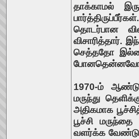
தாக்காமல் இருப
பார்த்திருப்பீ
தொடர்பான விவ
விசாரித்தார். இந்
செத்ததோ இல்லை
போனதென்னவோ 
1970-ம் ஆண்டு
மருந்து தெளிக்க
அதிகமாக பூச்சித
பூச்சி மருந்த
வளர்க்க வேண்டு