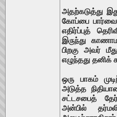
அதற்கடுத்து இது
கோப்பை பார்வைய
எதிர்ப்புத் தெர
இருந்து காணாம
பிறகு அவர் மீது
எழுந்தது தனிக்
ஒரு பாகம் முட
அடுத்த நிதியாண
சட்டசபைத் தேர
அன்பில் தர்ம