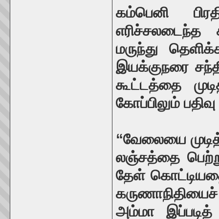
கம்பெனி பிரதி
எரிச்சலடைந்த 
மருந்து தெளிக
இயக்குநரை சந்தி
கூட்டத்தை முட
கோப்பிலும் பதிவு
“வேலையை முடித்த
லஞ்சத்தை பெற்ற
தேள் கொட்டியத
கருணாநிதியைச் 
அம்மா இப்படித்