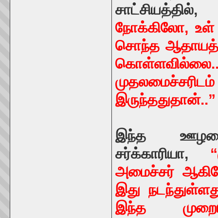
சாட்சியத்தில்
நோக்கிலோ, உள
சொந்த ஆதாயத்த
கொள்ளவில்லை.
முதலமைச்சரிடம் 
இருந்ததுதான்..
இந்த ஊழலைப
சர்க்காரியா,
அமைச்சர் ஆகிய
இது நடந்துள்ள
இந்த முறைய