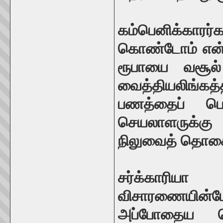
கம்பெனிக்காரர்
கொண்டோம் என்ப
ரூபாயை வசூல்
வைத்தியலிங்கத்
பணத்தைப் பெ
செயலாளருக்கு
நிலுவைத் தொகை
சர்க்காரி
விசாரணையின்பே
அப்போதைய ச