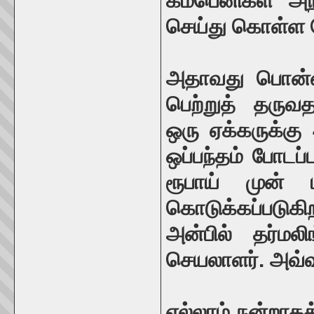
கம்பெனிகள் அந
செய்து கொள்ள 
அதாவது பொன்னி
பெற்றுத் தருவ
ஒரு ஏக்கருக்க
ஒப்பந்தம் போடப்
ரூபாய் முன் ப
கொடுக்கப்படுகி
அன்பில் தர்மலிங
செயலாளர். அவ்வ
எல்லாம் நன்றாகத