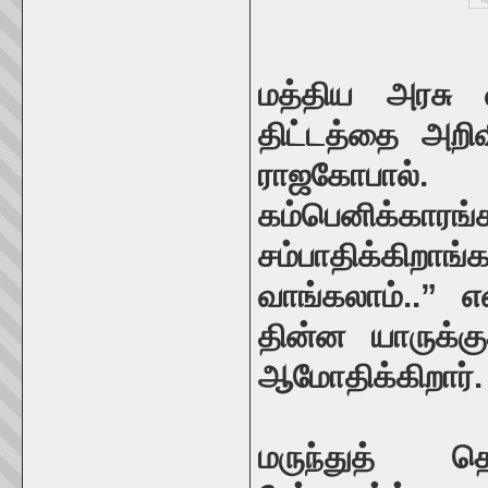
மத்திய அரசு வ
திட்டத்தை அறி
ராஜகோபால
கம்பெனிக்காரங்
சம்பாதிக்கிற
வாங்கலாம்..” எ
தின்ன யாருக்க
ஆமோதிக்கிறார்.
மருந்துத் த