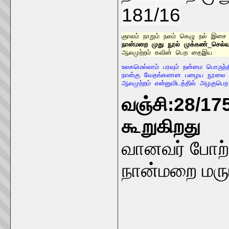
181/16
நான்மறை முது நூல் முக்கண்_செல்
ஆலமுற்றம் கவின் பெற தைஇய
உலகமெல்லாம் பரவும் நன்மை பொருந்த
நான்கு வேதங்களான பழைய நூலை அ
ஆலமுற்றம் என்னுமிடத்தில் அழகுபெற 
வஞ்சி:28/175
கூறுகிறது
வானவர் போற்ற
நான்மறை மருங்
_____________