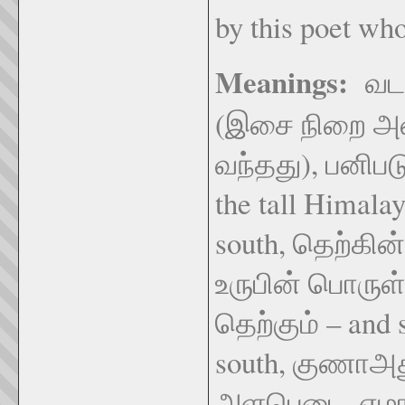
by this poet w
Meanings:
வடாஅ
(இசை நிறை அள
வந்தது), பனிபட
the tall Himal
south, தெற்க
உருபின் பொருள்
தெற்கும் – and s
south, குணாஅது
அளபெடை, ஏழாம்