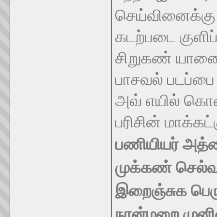
செய்வினைக்கு எ
கடற்படை குளிப்ப
சிறுகண் யானை 
பாசவல் படப்பை 
அவ் எயில் கொண
பரிசின் மாக்கட்
பணியியர் அத்த
முக்கண் செல்வ
இறைஞ்சுக பெரு
நான்மறை முனிவ