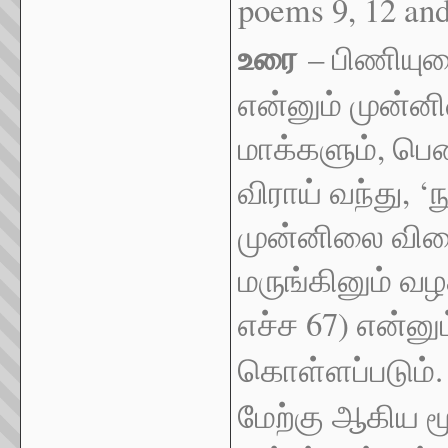
poems 9, 12 and
உரை
– பிணியுடை
என்னும் முன்னி
மாக்களும், பெண
விராய் வந்து, ‘
முன்னிலை வினை
மருங்கினும் வழ
எச்ச 67) என்னு
கொள்ளப்படும்
மேற்கு ஆகிய ம