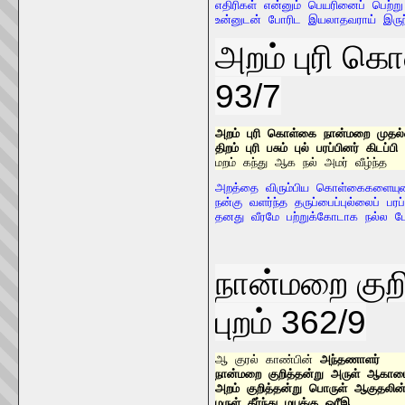
எதிரிகள் என்னும் பெயரினைப் பெற்று

உன்னுடன் போரிட இயலாதவராய் இருந்
அறம் புரி கொ
93/7
அறம் புரி கொள்கை நான்மறை முதல்வ
திறம் புரி பசும் புல் பரப்பினர் கிடப்பி
மறம் கந்து ஆக நல் அமர் வீழ்ந்த
அறத்தை விரும்பிய கொள்கைகளையு
நன்கு வளர்ந்த தருப்பைப்புல்லைப் பர
தனது வீரமே பற்றுக்கோடாக நல்ல போ
நான்மறை குற
புறம் 362/9
ஆ குரல் காண்பின் 
அந்தணாளர்
நான்மறை குறித்தன்று அருள் ஆகாமை
அறம் குறித்தன்று பொருள் ஆகுதலின்		10
மருள் தீர்ந்து மயக்கு ஒரீஇ