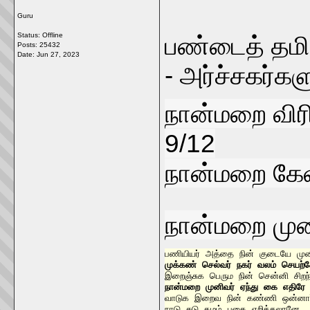
Guru
Status: Offline
பண்டைத் தமிழ
Posts: 25432
Date:
Jun 27, 2023
- அர்ச்சகர்கள
நான்மறை விரி
9/12
நான்மறை கேள்வ
நான்மறை முனி
முக்கண் செல்வர் நகர் வலம் செயற்
நான்மறை முனிவர் ஏந்து கை எதிரே
வாடுக இறைவ நின் கண்ணி ஒன்னார்
நாடு சுடு கமழ் புகை எறித்தலானே