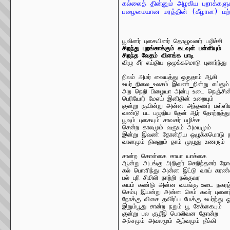
கல்லைத் தின்னும் அழகிய புறாக்களுடன
பழைமையான மரத்தின் (கீழான) மற்ப
சிறந்து புறங்காக்கும் கடவுள் பள்ளியும்

சிறந்த வேதம் விளங்க பாடி
நிலம் அமர் வையத்து ஒருதாம் ஆகி		470

உயர்_நிலை_உலகம் இவண்_நின்று எய்தும்

அற நெறி பிழையா அன்பு உடை நெஞ்சின்
பெரியோர் மேஎய் இனிதின் உறையும்

குன்று குயின்று அன்ன அந்தணர் பள்ளியு
வண்டு பட பழுநிய தேன் ஆர் தோற்றத்து		475

பூவும் புகையும் சாவகர் பழிச்ச

சென்ற காலமும் வரூஉம் அமயமும்

இன்று இவண் தோன்றிய ஒழுக்கமொடு நன்
சான்ற கொள்கை சாயா யாக்கை			480

ஆன்று அடங்கு அறிஞர் செறிந்தனர் நோன்
கல் பொளிந்து அன்ன இட்டு வாய் கரண்
பல் புரி சிமிலி நாற்றி நல்குவர

கயம் கண்டு அன்ன வயங்கு உடை நகரத்த
செம்பு இயன்று அன்ன செம் சுவர் புனைந்து		4
நோக்கு விசை தவிர்ப்ப மேக்கு உயர்ந்து ஓங
இறும்பூது சான்ற நறும் பூ சேக்கையும்

குன்று பல குழீஇ பொலிவன தோன்ற
