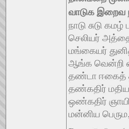
வாடுக இறைவ ந
நாடு சுடு கமழ்
செலியர் அத்த
மங்கையர் துனித
ஆங்க வென்றி எ
தண்டா ஈகைத் 
தண்கதிர் மதியம
ஒண்கதிர் ஞாயி
மன்னிய பெரும,