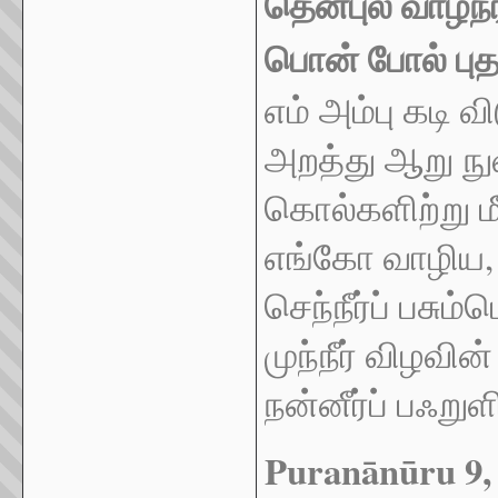
தென்புல வாழ்நர
பொன் போல் புதல
எம் அம்பு கடி வ
அறத்து ஆறு நுவ
கொல்களிற்று மீ
எங்கோ வாழிய, 
செந்நீர்ப் பசும
முந்நீர் விழவி
நன்னீர்ப் பஃற
Puran
ā
n
ū
ru 9,