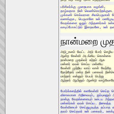
பரிசிலர்க்கு முறையாக வழங்கி,

தாழ்வதாக நின் வெண்கொற்றக்குடை, ம
முக்கண் செல்வரான சிவபெருமான் க
வணங்குக, பெருமானே உன் மணிமுடி,
வேதங்களை ஓதும் அந்தணர்கள் உன்
வாடிப்போகட்டும் இறைவனே, உன் 
நான்மறை முதல்
அடு_களம் வேட்ட அடு போர் செழிய

ஆன்ற கேள்வி அடங்கிய கொள்கை

நான்மறை முதல்வர் சுற்றம் ஆக

மன்னர் ஏவல் செய்ய மன்னிய

வேள்வி முற்றிய வாய் வாள் வேந்தே		15

நோற்றோர் மன்ற நின் பகைவர் நின்ன
மாற்றார் என்னும் பெயர் பெற்று

ஆற்றார் ஆயினும் ஆண்டு வாழ்வோர
போர்க்களத்தில் களவேள்வி செய்த 
விசாலமான அறிவையும், ஐம்புலனும் அ
நான்கு வேதங்களையும் உடைய அந்தணர் 
மன்னர்கள் ஏவல் செய்ய. நிலைத்த

வேள்வியைச் செய்துமுடித்த தப்பாத
தவம் செய்தவர் உன் பகைவர், உனக்க