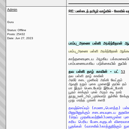
Admin
RE: பண்டைத் தமிழர் வாழ்வில் - கோவில் வழி
Guru
Status: Offline
Posts: 25432
Date:
Jun 27, 2023
பாம்பு_அணை பள்ளி அமர்ந்தோன் ஆ
பாம்பு_அணை பள்ளி அமர்ந்தோன் ஆங்கண
காந்தளையுடைய அழகிய பக்கமலையில்
பாம்பணையாகிய படுக்கையில் துயி
தவ பள்ளி தாழ் காவின் - பட் 
53
தவ பள்ளி தாழ் காவின்

அவிர் சடை முனிவர் அங்கி வேட்கும்

ஆவுதி நறும் புகை முனைஇ குயில் தம்	55

மா இரும் பெடையோடு இரியல்_போகி

பூதம் காக்கும் புகல் அரும் கடி நகர்

தூது_உண்_அம்_புறவொடு துச்சில் சேக்கும
முது மரத்த முரண் களரி
தவஞ்செய்யும் (சமண,பௌத்த) பள்ள
மினுமினுக்கும் சடையையுடைய துறவிகள
(நெய் முதலியவற்றின்)மணமுள்ள புகைய
கரிய பெரிய பேடைகளுடன் விரைவாக(வி
பூதங்கள் (வாசலில்)காத்துநிற்கும் 