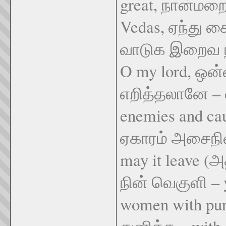
great, நான்மறை 
Vedas, ஏந்து கை 
வாடுக இறைவ நி
O my lord, ஒன்
எறித்தலானே – du
enemies and ca
ஏகாரம் அசைநில
may it leave (
நின் வெகுளி – 
women with pure