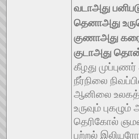
வடாஅது பனிபடு
தெனாஅது உருகெ
குணாஅது கரை 
குடாஅது தொன்ற
கீழது முப்புணர
நீர்நிலை நிவப்ப
ஆனிலை உலகத்
உருவும் புகழும் ஆ
தெரிகோல் ஞமன
பற்றல் இலியரோ 