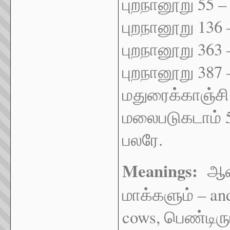
புறநானூறு 55 
புறநானூறு 136 
புறநானூறு 363
புறநானூறு 387
மதுரைக்காஞ்சி
மலைபடுகடாம் 5
பலரே.
Meanings:
ஆவும
மாக்களும் – an
cows, பெண்டிரு