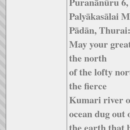
Puran
ā
n
ū
ru 6,
Paly
ā
kas
ā
lai 
P
ā
d
ā
n, Thurai
May your great
the north
of the lofty no
the fierce
Kumari river of
ocean dug out 
the earth that 