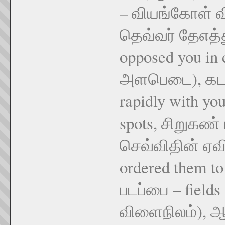
– வியங்கோள் வ
தெவ்வர் தேஎத்து
opposed you i
அளபெடை), கடற்
rapidly with you
spots, சிறுகண்
செவ்விதின் ஏவி 
ordered them to 
படப்பை – fields
விளைநிலம்), ஆர்