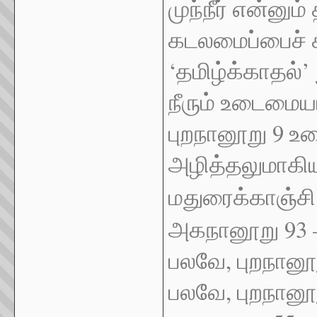
முந்நீர் என்னும்
கடலமைப்பைச் சு
‘தமிழ்க்காதல்’ 
நீரும் உடைமைய
புறநானூறு 9 உர
அழித்தலுமாகிய ந
மதுரைக்காஞ்ச
அகநானூறு 93
பலவே, புறநானூற
பலவே, புறநானூ