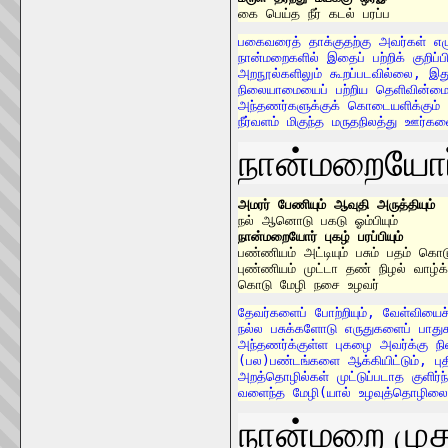
கை பெய்த நீர் கடல் பரப்ப
பகைவரைத் தாக்குதற்கு அவர்கள் எழு
நான்மறைகளில் இதைப் பற்றிக் குறிப்
அறநூல்களிலும் கூறப்படவில்லை, இத
நிலையாமையைப் பற்றிய தெளிவின்மை
அந்தணர்களுக்குக் கொடையளிக்கும் 
நீர்வளம் மிகுந்த மருதநிலத்து ஊர்க
நான்மறையோர் ப
அமரர் பேணியும் ஆவுதி அருத்தியும்
	
நான்மறையோர் புகழ் பரப்பியும்
பண்ணியம் அட்டியும் பசும் பதம் கொடுத
புண்ணியம் முட்டா தண் நிழல் வாழ்க
தேவர்களைப் போற்றியும், வேள்வியைச் செய்வித
நல்ல பசுக்களோடு எருதுகளைப் பாதுகாத்தும்
அந்தணர்க்குள்ள புகழை அவர்க்கு நிலை
(பல)பண்டங்களை ஆக்கியிட்டும், புத
அறத்தொழில்கள் முட்டுப்படாத குளிர
நான்மறை முத