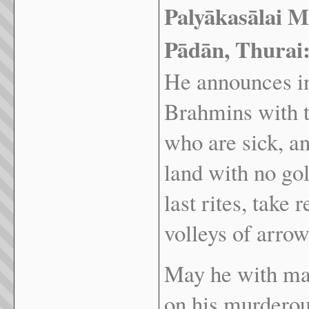
Paly
ā
kas
ā
lai 
P
ā
d
ā
n, Thurai
He announces i
Brahmins with t
who are sick, an
land with no go
last rites, take
volleys of arrow
May he with mar
on his murderou