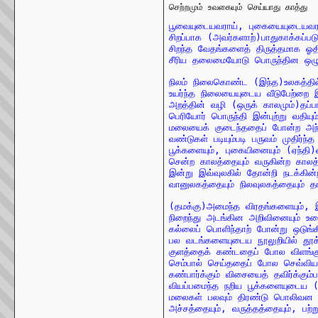
செற்றமும் உவகையும் செய்யாது காத்து
பூவையுடையவராய், புகையையுடையவராய்
சிறப்பாக (அவர்களாற்)பாதுகாக்கப்பட
சிறந்த வேதங்களைத் திருத்தமாக ஓதி
நிலம் நிலைகொண்ட (இந்த)உலகத்தில் 
உயர்ந்த நிலையையுடைய வீடுபேற்றை இவ
அறத்தின் வழி (ஒருக் காலமும்)தப்ப
பெரியோர் பொருந்தி இன்புற்று வதியும்
மலையைக் குடைந்ததைப் போன்ற அந்
வண்டுகள் படியும்படி பருவம் முதிர்ந்த 
பூக்களையும், புகையினையும் (ஏந்தி)
சென்ற காலத்தையும் வருகின்ற காலத்த
இன்று இவ்வுலகில் தோன்றி நடக்கின்
(தமக்கு)அமைந்த விரதங்களையும், இளையா
நிறைந்து அடங்கின அறிவினையும் உடைய
கல்லைப் பொளிந்தாற் போன்று ஒடுங
பல வடங்களையுடைய நூலுறியில் தூக
குளத்தைக் கண்டதைப் போல விளங்க
செம்பால் செய்ததைப் போல செவ்விய சுவர்
கண்பார்க்கும் விசையைத் தவிர்க்கும்பட
வியப்பமைந்த நறிய பூக்களையுடைய (
மலைகள் பலவும் திரண்டு பொலிவன