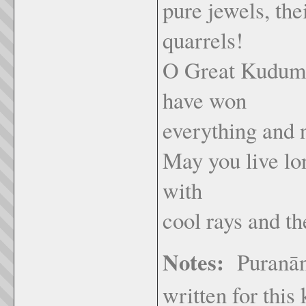
pure jewels, the
quarrels!
O Great Kudumi
have won
everything and n
May you live lon
with
cool rays and th
Notes:
Puranānū
written for this 