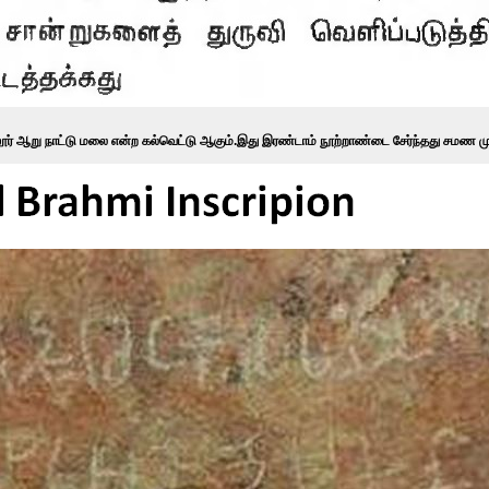
லூர் ஆறு நாட்டு மலை என்ற கல்வெட்டு ஆகும்.இது இரண்டாம் நூற்றாண்டை சேர்ந்தது சமண ம