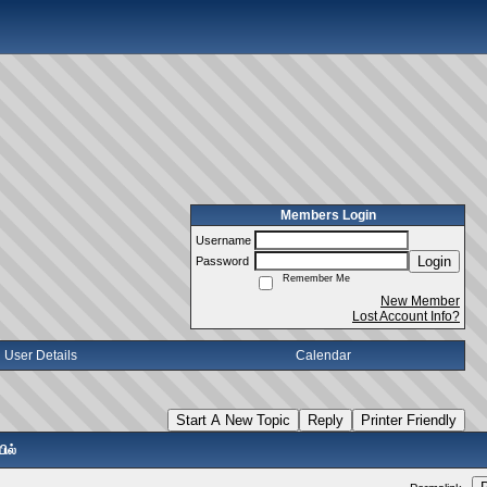
Members Login
Username
Login
Password
Remember Me
New Member
Lost Account Info?
User Details
Calendar
Start A New Topic
Reply
Printer Friendly
ில்