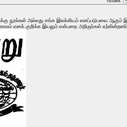
P
Permalink
கு நூல்கள் அல்லது சங்க இலக்கியம் எனப்படுபவை ஆகும் இ
்ககாலம் எனக் குறிக்க இயலும் என்பதை அறிஞர்கள் ஏற்கின்றனர்