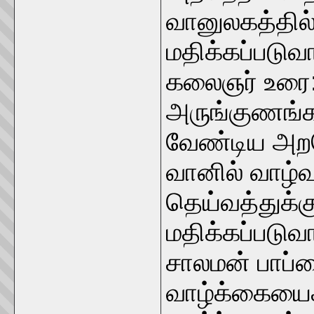
வானுலகத்தில
மதிக்கப்படுவ
கலைஞர் உரை
அருங்குணங்க
வேண்டிய அறந
வானில் வாழ்வ
தெய்வத்துக
மதிக்கப்படுவ
சாலமன் பாப்
வாழ்க்கையைச்