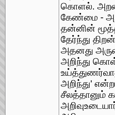
கொளல். அறன்
கேண்மை - அ
தன்னின் மூ
தேர்ந்து திற
அதனது அருமை
அறிந்து கொ
உய்த்துணர்வா
அறிந்து' என்ற
சீலத்தானும் க
அறிவுஉடையார