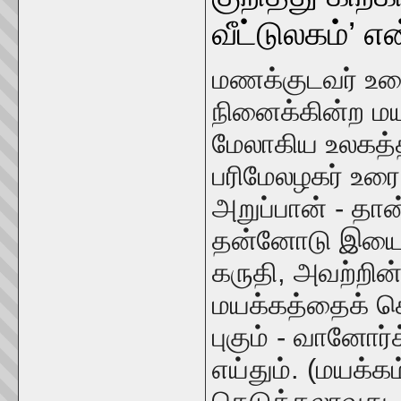
வீட்டுலகம்’ 
மணக்குடவர் உ
நினைக்கின்ற மய
மேலாகிய உலகத்
பரிமேலழகர் உர
அறுப்பான் - தான
தன்னோடு இயைபு
கருதி, அவற்றின
மயக்கத்தைக் கெ
புகும் - வானோர்
எய்தும். (மயக