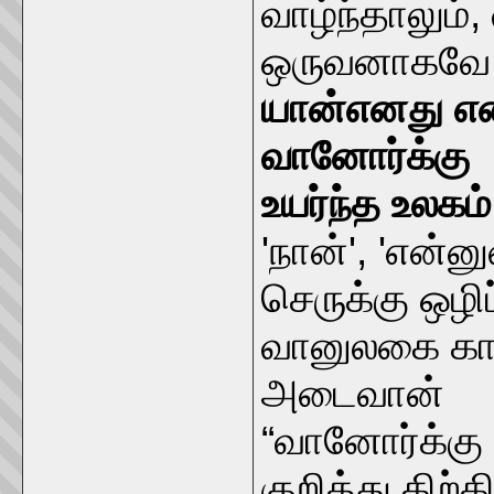
வாழ்ந்தாலும்
ஒருவனாகவே ம
யான்எனது என்
வானோர்க்கு
உயர்ந்த உலகம் 
'நான்', 'என்ன
செருக்கு ஒழி
வானுலகை காட
அடைவான்
“வானோர்க்கு 
குறித்து கிற்