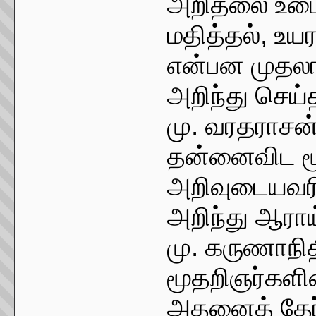
அறிதலை உடைய
மதித்தல், உயர
என்பன முதலா
அறிந்து செய்த
மு. வரதராசன்
தன்னைவிட மூ
அறிவுடையவரி
அறிந்து ஆரா
மு. கருணாநி
மூதறிஞர்களின
அதனைத் தேர்