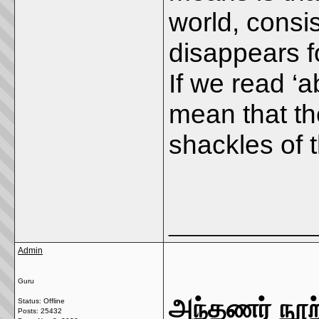
world, consi
disappears f
If we read ‘ab
mean that t
shackles of 
_____________
Admin
Guru
அந்தணர் நூற்
Status: Offline
Posts: 25432