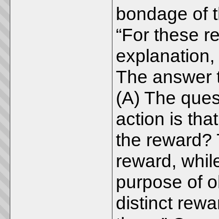
bondage of t
“For these 
explanation, 
The answer t
(A) The que
action is tha
the reward?
reward, whil
purpose of o
distinct rew