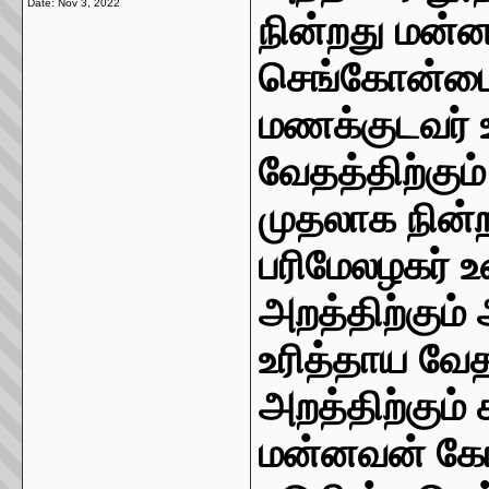
Date:
Nov 3, 2022
நின்றது மன்
செங்கோன்ம
மணக்குடவர் 
வேதத்திற்கும
முதலாக நின்
பரிமேலழகர் உ
அறத்திற்கும்
உரித்தாய வேத
அறத்திற்கும்
மன்னவன் கோல