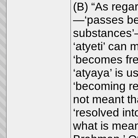
(B) “As regar
—‘passes bey
substances’
‘atyeti’ can
‘becomes free
‘atyaya’ is u
‘becoming res
not meant th
‘resolved int
what is mean