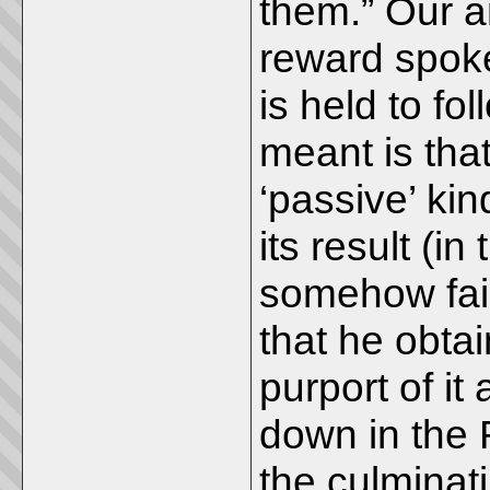
them.” Our an
reward spoken
is held to fo
meant is that
‘passive’ kind
its result (i
somehow fails
that he obtai
purport of it a
down in the R
the culminati