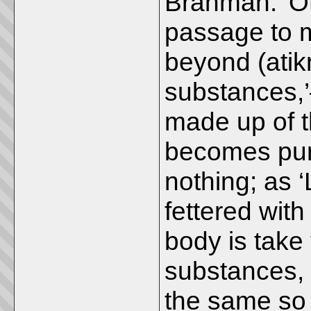
Brahman.’ Ot
passage to 
beyond (atikr
substances,’
made up of t
becomes pure
nothing; as 
fettered with
body is take 
substances, or
the same so