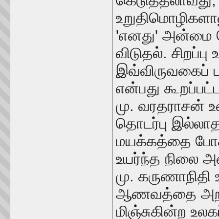
கெடுத்தலாவது, 
உறுதிமொழிகளான
'எனது' அன்மை 
விடுதல். சிறப்
இவ்விருவகைப் பற
என்பது கூறப்பட்ட
மு. வரதராசன் 
தொடர்பு இல்ல
மயக்கத்தை போக்
உயர்ந்த நிலை 
மு. கருணாநிதி
ஆணவத்தை அறவே 
மிஞ்சுகின்ற உலக