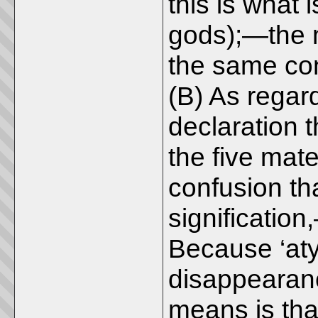
this is what 
gods);—the m
the same con
(B) As regar
declaration 
the five mate
confusion tha
signification
Because ‘at
disappearanc
means is th