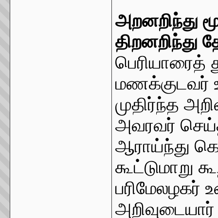
அறனறிந்து ம
திறனறிந்து த
பெரியாரைத்
மணக்குடவர் உ
முதிர்ந்த அ
அவரவர் செய்
ஆராய்ந்து க
கூட்டுமாறு கூற
பரிமேலழகர் உ
அறிவுடையார்