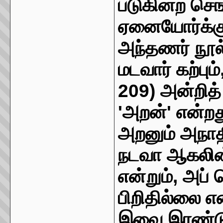
படுகின்ற செங
ஏனையோர்க்கு
அந்தணர் நூல்
மடவார் கற்பு
209) அன்றித
'அறன்' என்ற
அறனும் அநாத
நடவா ஆகலின்
என்றும், அப்
பிறிதில்லை என
இவை இரண்டு 