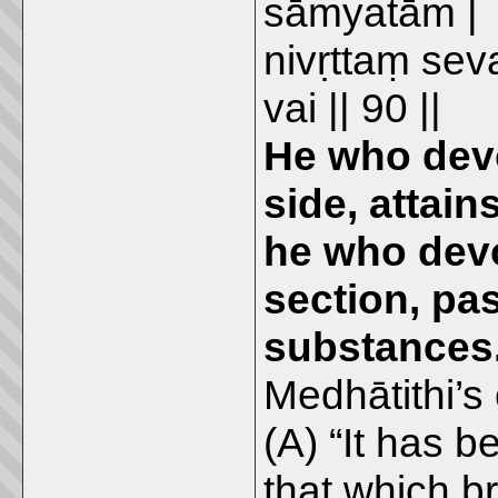
sāmyatām |
nivṛttaṃ se
vai || 90 ||
He who devo
side, attain
he who devo
section, pa
substances
Medhātithi’
(A) “It has be
that which b