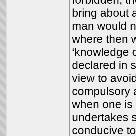
bring about a
man would na
where then w
‘knowledge o
declared in
view to avoid
compulsory a
when one is u
undertakes s
conducive to