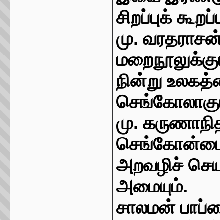
சிறப்புக் கூறப்
மு. வரதராசன
மறைநூலுக்கும
நின்று உலகத
செங்கோலாகும
மு. கருணாநித
செங்கோன்மைத
அறவழிச் செய
அமையும்.
சாலமன் பாப்