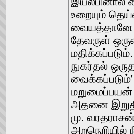
இயல்பினால் 
உறையும் தெய்
வையத்தானே எ
தேவருள் ஒரு
மதிக்கப்படும
நுகர்தல் ஒரு
வைக்கப்படும்
மறுமைப்பயன் க
அதனை இறுதிக
மு. வரதராசன
அறநெறியில் ந