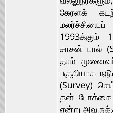
கேரளக் கடற
மலர்ச்சியைப்
1993க்கும் 1
சாசன் பால் (
தாம் முனைவர்
பகுதியாக நட
(Survey) செய
தன் போக்கை 
என்று அவருக்க