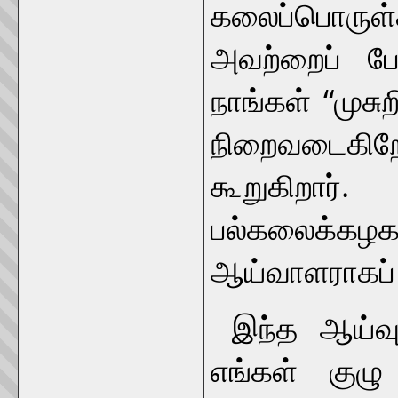
கலைப்பொரு
அவற்றைப் ப
நாங்கள் “முசு
நிறைவடைகிற
கூறுகிறார்.
பல்கலைக்கழக
ஆய்வாளராகப் 
இந்த ஆய்வுக
எங்கள் குழு 