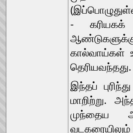
(இப்பொழுதுள்ள
- கரியகக்
ஆண்டுகளுக்க
கால்வாய்கள் 
தெரியவந்தது.
இந்தப் புரி
மாறிற்று. அந்
முந்தைய ஆ
வடகரையிலும் 