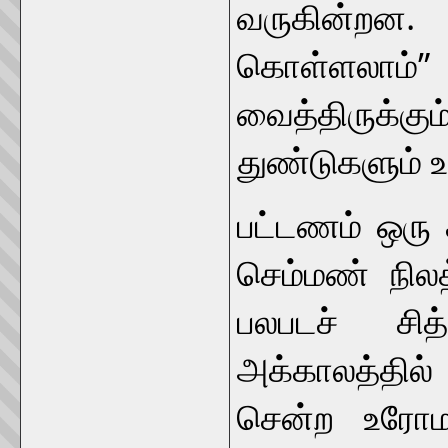
வருகின்றன
கொள்ளலாம்” 
வைத்திருக்க
துண்டுகளும் 
பட்டணம் ஒரு 
செம்மண் நிலத
பலபடச் சித்
அக்காலத்தில்
சென்ற உரோமர