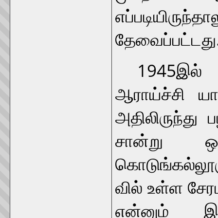
எப்படியிருந்
தேவைப்பட்டது
1945இல் மு
ஆராய்ச்சி ய
அதிலிருந்து
சான்று ஒ
கொடுங்கல்லூ
வில் உள்ள சே
என்னும் இ