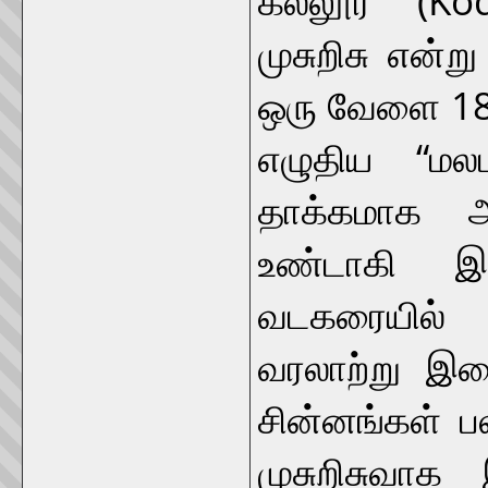
முசுறிசு என்
ஒரு வேளை 185
எழுதிய “மல
தாக்கமாக அ
உண்டாகி இர
வடகரையில் 
வரலாற்று இட
சின்னங்கள் 
முசுறிசுவாக