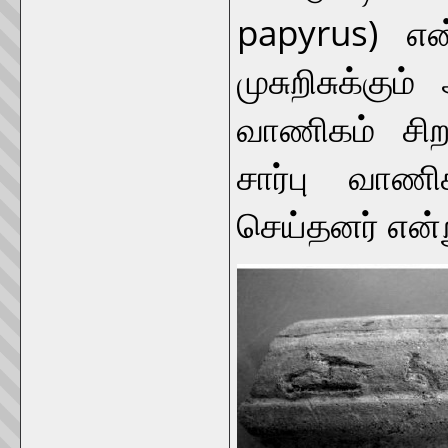
papyrus) என
முசுறிசுக்கு
வாணிகம் சிற
சார்பு வாணி
செய்தனர் என்ற