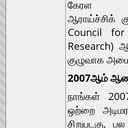
கேரள வர
ஆராய்ச்சிக் க
Council for 
Research) 
குழுவாக அமை
2007ஆம் ஆண்
நாங்கள் 20
ஒற்றை அடிமர
சிறுபடகு, பல