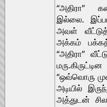
“அதிரா” கல
இல்லை. இப்ப
அவள் வீட்டுத
அக்கம் பக்கத
“அதிரா” வீட்ட
மரு.கிருட்டி
“ஒவ்வொரு முற
அடியில் இருந
அத்துடன் சில