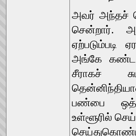
அவர் அந்தச் ச
சென்றார். அ
ஏற்படும்பட
அங்கே கண்ட
சீராகச் ச
தென்னிந்தி
பண்பை ஒத்
உள்ளூரில் செ
செய்துகொண்