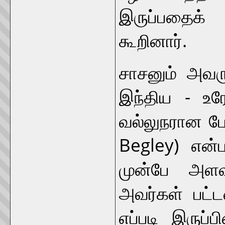
இருப்பதைக்
கூறினார்.
சாசனும் அவரு
இந்திய - உர
வல்லுநரான பே
Begley) என்ப
முன்பே அளவா
அவர்கள் பட்
எப்படி இருப்