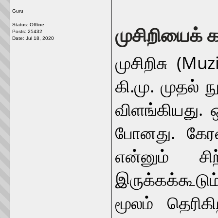
Guru
Status: Offline
முசிறியைக் க
Posts: 25432
Date:
Jul 18, 2020
முசிறிசு (Mu
கி.மு. முதல்
விளங்கியது. 
போனது. கேரள
என்னும் சி
இருக்கக்கூடு
மூலம் தெரிக