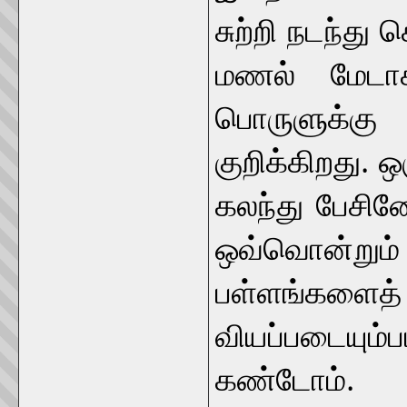
சுற்றி நடந்து
மணல் மேடா
பொருளுக்கு
குறிக்கிறது.
கலந்து பேசின
ஒவ்வொன்றும் 
பள்ளங்களைத
வியப்படையும
கண்டோம். 