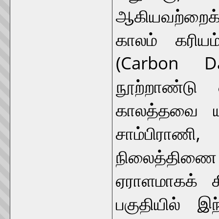
ஆகியவற்றைக்
காலம் கரியம
(Carbon Da
நூற்றாண்டு 
காலத்தவை யா
சாம்பிராணி
நிலைத்திணை 
ஏராளமாகக் 
பகுதியில் இந