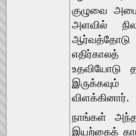
குழுவை அமைத
அளவில் நில
ஆர்வத்தோடு 
எதிர்காலத
உதவியோடு தாக
இருக்கவும் 
விளக்கினார்.
நாங்கள் அந்த
இயற்கைக் காட்