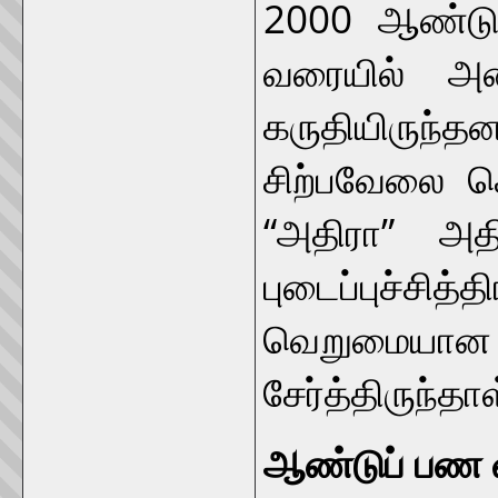
2000 ஆண்டு
வரையில் அ
கருதியிருந
சிற்பவேலை 
“அதிரா” அத
புடைப்புச்
வெறுமையா
சேர்த்திருந்தாள
ஆண்டுப் பண 