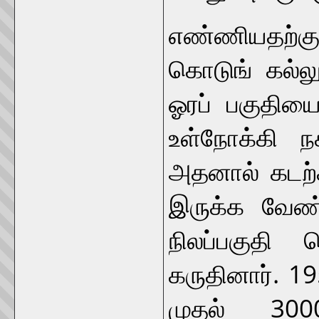
எண்ணியதற்க
கொடுங் கல்லூ
ஓரப் பகுதிய
உள்நோக்கி நக
அதனால் கடற்க
இருக்க வேண்ட
நிலப்பகுதி வ
கருதினார். 1
முதல் 300