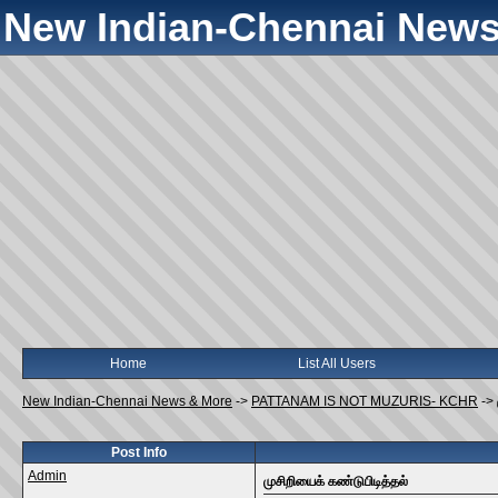
New Indian-Chennai News
Home
List All Users
New Indian-Chennai News & More
->
PATTANAM IS NOT MUZURIS- KCHR
->
Post Info
Admin
முசிறியைக் கண்டுபிடித்தல்