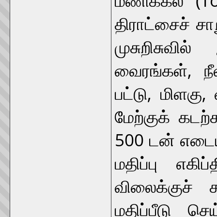
திராட்சைச் 
முசுறிசுவில
வைரங்கள், நீ
பட்டு, மிளகு
மேற்குக் கடற்
500 டன் எடையு
மதிப்பு எகி
விலைக்குச் 
மதிப்பீடு செ