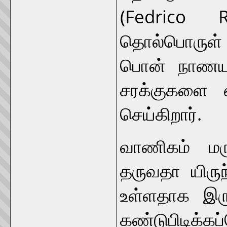
(Fedrico 
தொல்பொருள் 
பொன் நாணயங்
சரக்குகளை ஏற
செய்கிறார்.
வாணிகம் மர
தருவதா யிருந
உள்ளதாக இரு
கண்டுபிடிக்கப