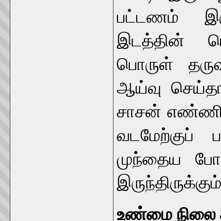
பட்டணம் இர
இடத்தின் பெ
பொருள் தரு
ஆய்வு செய்தா
சாசன் எண்ணி
வடமேற்குப் ப
முந்தைய போக
இருந்திருக்கு
உண்மை நிலை க