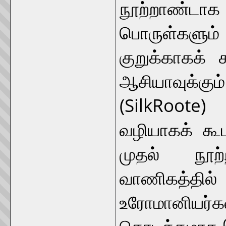
நூற்றாண்ட
பொருள்களும
குறுக்காகக் 
ஆசியாவுக்கு
(SilkRoote
வழியாகக் கூட
முதல் நூற
வாணிகத்தி
உரோமானியர்க
தொடக்கமாக இ