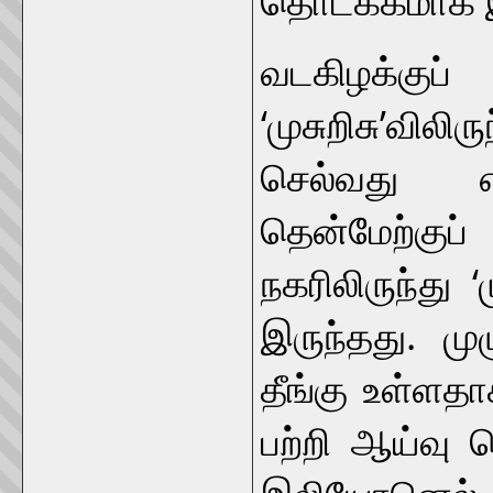
வடகிழக்கு
‘முசுறிசு’வ
செல்வது 
தென்மேற்கு
நகரிலிருந்து ‘
இருந்தது. ம
தீங்கு உள்ளத
பற்றி ஆய்வு ச
இலியோனெல் க