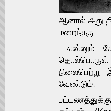
ஆனால் அது த
மறைந்தது
என்னும் கே
தொல்பொருள
நிலைபெற்று இ
வேண்டும்.
பட்டணத்துக்கு
கல்லூர் (Ko