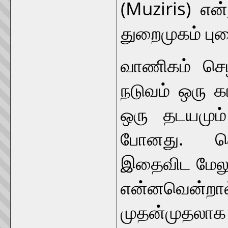
(Muziris) என்
துறைமுகம் புத
வாணிகம் செழ
நடுவம் ஒரு க
ஒரு தடயமும்
போனது. தொ
இதைவிட மேலும
என்னவென்றா
முதன்முதலாக 