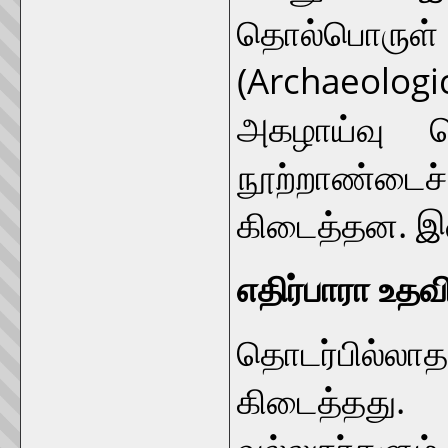
தொல்பொரு
(Archaeolog
அகழாய்வு ச
நூற்றாண்டைச
கிடைத்தன. இவற
எதிர்பாரா உதவ
தொடர்பில்லா
கிடைத்தது.
வல்லுநர்களு