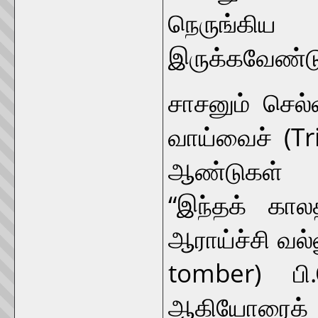
நெருங்க
இருக்கவேண்டு
சாசனும் செல்
வாய்வைச் (Tr
ஆண்டுகள் க
“இந்தக் கா
ஆராய்ச்சி வல்
tomber) பி
ஆகியோரைக்