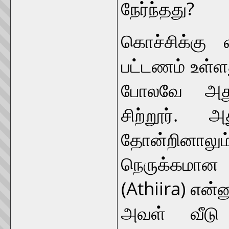
நேர்ந்தது?
கொச்சிக்கு 
பட்டணம் உள்ளத
போலவே அதுவ
சிற்றூர். 
தோன்றினாலும
நெருக்கமான
(Athiira) என்
அவள் வீடு ச