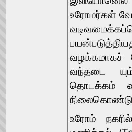
உரோமர்கள் வேக
வடிவமைக்கப்
பயன்படுத்தி
வழக்கமாகச் ச
வந்தடை யும
தொடக்கம் வ
நிலைகொண்டு இ
உரோம் நகரில
மணிக்கல் (To