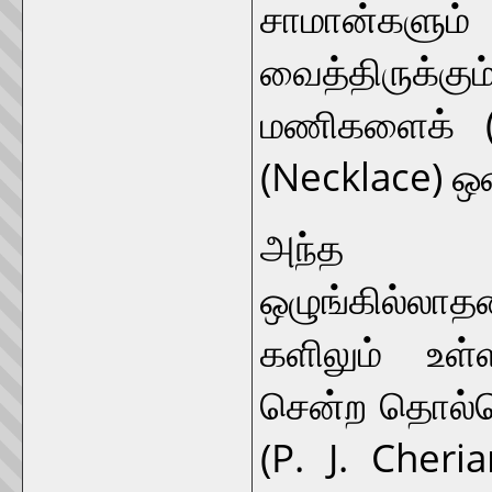
சாமான்களும்
வைத்திருக்க
மணிகளைக் (
(Necklace) ஒன
அந்த உர
ஒழுங்கில்ல
களிலும் உள
சென்ற தொல்பொ
(P. J. Cheri