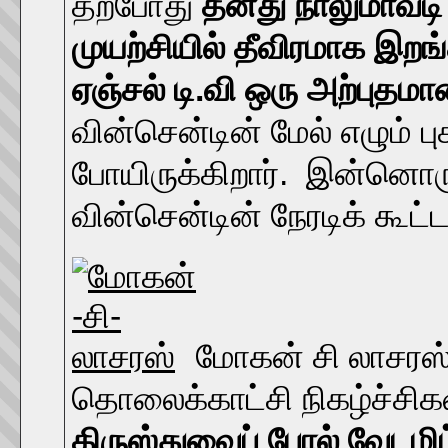
தற்போது
தனது நாலுமாவடி ‘
முயற்சியில் தீவிரமாக இறங்
ஏஞ்சல் டி.வி ஒரு அற்புதம
வின்சென்டின் மேல் எழும்
போயிருக்கிறார். இன்னொரு
வின்சென்டின் நேரடிக் கூட்
மோகன் சி லாசரஸ
தொலைக்காட்சி நிகழ்ச்சிக
கிருஸ்துவைப் போல் வேடமிட