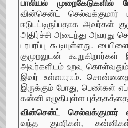
பாலியல்
முறைகேடுகளில்
வின்சென்ட் செல்வக்குமார
ஈடுபட்டிருப்பதாக அவர்கள் க
அதிர்ச்சி அடைந்து அவரது சொ
பரபரப்பு கூடியுள்ளது. பைப
குமுறலுடன் கூறுகிறார்கள்
அவர்களிடம் உறவு கொள்வதும
இவர் உள்ளாராம். சொன்னதை
இருக்கும் போது, பெண்கள் எ
கன்னி எழுதியுள்ள புத்தகத்தைப
வின்சென்ட் செல்வக்குமார்
வந்த குமரிகள், கன்னி