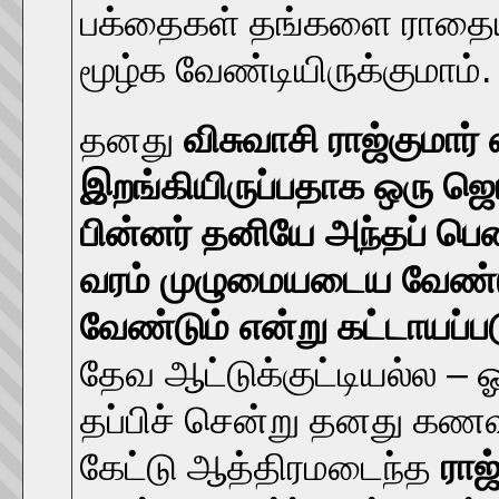
பக்தைகள் தங்களை ராதையாக
மூழ்க வேண்டியிருக்குமாம்.
தனது
விசுவாசி ராஜ்குமார
இறங்கியிருப்பதாக ஒரு ஜெபக
பின்னர் தனியே அந்தப் பெ
வரம் முழுமையடைய வேண்ட
வேண்டும் என்று கட்டாயப்படு
தேவ ஆட்டுக்குட்டியல்ல – ஓ
தப்பிச் சென்று தனது கணவர
கேட்டு ஆத்திரமடைந்த
ராஜ்