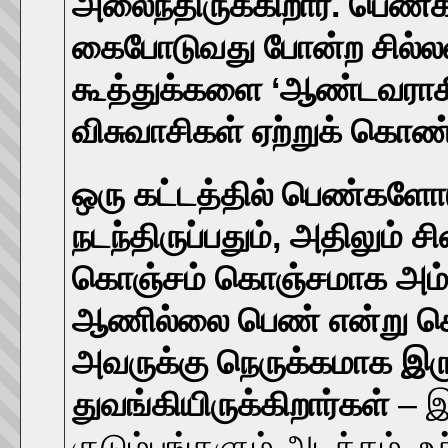
அலைந்திருக்கிறார்.
பெண்க
கைபோடுவது போன்ற சில்லற
கூத்துக்களை ‘ஆண்டவராகிய
விசுவாசிகள் ஏற்றுக் கொண்ட
ஒரு கட்டத்தில் பெண்களோட
நடந்திருப்பதும், அதிலும் ச
கொஞ்சம் கொஞ்சமாக அம்ப
ஆணில்லை பெண் என்று சொல
அவருக்கு நெருக்கமாக இருந
துவங்கியிருக்கிறார்கள்
– இ
குடும்பங்களும் அடக்கம். 