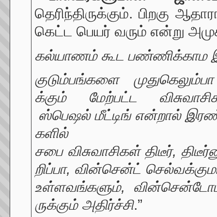
தெரிந்திருக்கும். பிறகு ஆத
கெட்ட பெயர் வரும் என்று அமு
கல்யாணம்
கூட
பண்ணிக்காம
குடும்பங்களை
முதுகெலும்
க்கும்
மேற்பட்ட
விசுவா
ஸ்பெஷல்
மீட்டிங்
என்றால்
இரண்
களில்
சபை
விசுவாசிகள்
திடீர்
,
திடீர்
றிப்பா
,
வின்சென்ட்
செல்வக்கும
உள்ளவங்களும்
,
வின்சென்ட
ருக்கும்
அதிர்ச்சி
.”