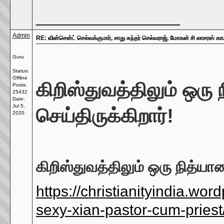
__________________
Admin
RE: வின்சென்ட் செல்வக்குமார், சாது சுந்தர் செல்வராஜ், மோகன் சி லாசரஸ் கா
Guru
Status:
Offline
கிறிஸ்துவத்திலும் ஒர
Posts:
25432
Date:
Jul 5,
செய்திருக்கிறார்!
2020
கிறிஸ்துவத்திலும் ஒரு
நித்யா
https://christianityindia.w
sexy-xian-pastor-cum-priest