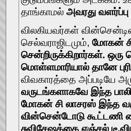
தாங்காமல்
அவரது வளர்ப்பு
விலகியவர்கள் வின்சென்டின
செல்வராஜிடமும்,
மோகன் ச
சென்றிருக்கிறார்கள்.
ஒரு 
மொள்ளமாரியால் தானே புரிந
விவகாரத்தை அப்படியே அமுக
வருடங்களாகவே இந்த பாலியல
மோகன் சி லாசரஸ் இந்த வ
வின்சென்டோடு கூட்டணி வ
சுவிசேஷத்தை ஏஞ்சல் டீ.விய