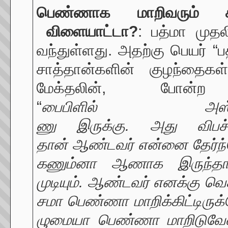
பெண்ணாக மாறிவரும் கி
விளையாட்டா?
: பத்மா முத
வந்துள்ளது. அதற்கு பெயர் 
சாத்தான்களின் குழந்தைகள
மேக்தலின், போன
“
பைபிளில்
அ
ணு
இருக்கு
.
அது
விப
தான்
ஆண்டவர்
என்னை
தேர்ந
கணும்னா
ஆணாக
இருந்
முடியும்
.
ஆண்டவர்
எனக்கு வெ
சமா
பெண்ணா
மாறிக்கிட்டிருக
ழுமையா
பெண்ணா
மாறிடுவ