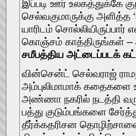
இப்படி ஊர் உலகத்துக்கே க
செல்வகுமாருக்கு அளித்த 
யாரிடம் சொல்லியிருப்பார்
கொஞ்சம் காத்திருங்கள் – 
சமீபத்திய அட்டைப்படக் கட
வின்சென்ட் செல்வராஜ் ராமந
அம்புலிமாமாக் கதைகளை உற்
அண்ணா நகரில் நடத்தி வரு
பத்து குடும்பங்களை சேர்
தீர்க்கதரிசன தொழிற்சால