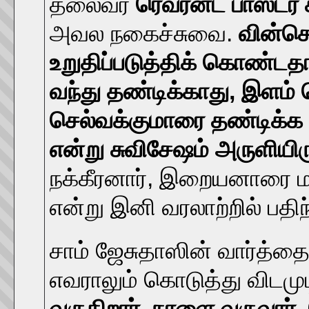
தலைவர்
ரெவ்ரன்ட் பாஸ்டர்
அவல நகைச்சுவை.
வின்செ
உறுதிப்படுத்திக் கொண்டத
வந்து தண்டிக்காது, இளம்
செல்வக்குமாரை தண்டிக்க எ
என்று சுவிசேஷம் அருளியிரு
நக்கீரனார், இறையனாரை மட்
என்று இனி வரலாற்றில் பதி
சாம் ஜேசுதாஸின் வார்த்த
எவராலும் கொடுத்து விடமு
வருகிறார், நாளை வருவார், 