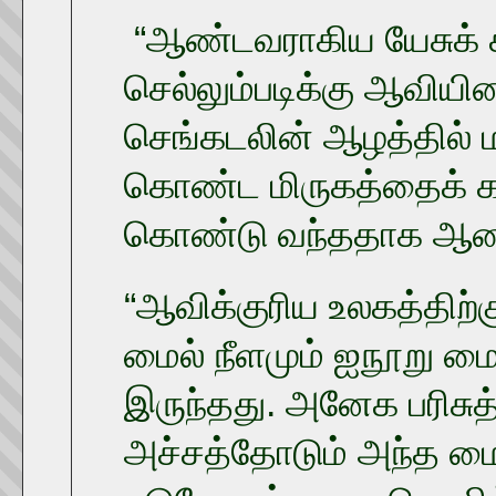
“ஆண்டவராகிய யேசுக் கி
செல்லும்படிக்கு ஆவியி
செங்கடலின் ஆழத்தில் ம
கொண்ட மிருகத்தைக் கட்
கொண்டு வந்ததாக ஆண்ட
“ஆவிக்குரிய உலகத்திற்க
மைல் நீளமும் ஐநூறு ம
இருந்தது. அனேக பரிசுத
அச்சத்தோடும் அந்த மை