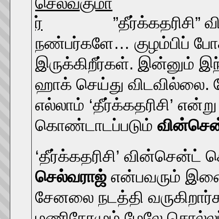
”தீர்க்கதரிசி” 
நண்பர்களே… குழம்பிப் போ
இருக்கிறீர்கள். இன்னும் 
ஹாக் செய்து விடவில்லை. 
எல்லாம் ‘தீர்க்கதரிசி’ என்
கொண்டாடப்படும்
வின்சென
‘தீர்க்கதரிசி’ வின்சென்ட் 
செல்வராஜ்
என்பவரும் இண
சேனலை நடத்தி வருகிறார்க
மணிநேரமும் மேலே சொல்லப்ப