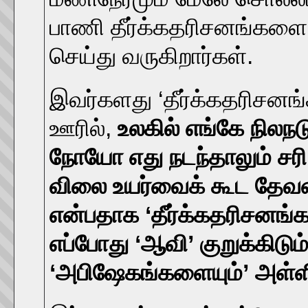
பாணி தீர்க்கதரிசனங்களை
செய்து வருகிறார்கள்.
இவர்களது ‘தீர்க்கதரிசனங்
ஊரில்,
உலகில் எங்கே நிலந
நோயோ எது நடந்தாலும் சர
விலை உயர்வைக் கூட தேவன
என்பதாக ‘தீர்க்கதரிசனங்க
எப்போது ‘ஆவி’ குறுக்கிட
‘அபிஷேகங்களையும்’ அள்ளித