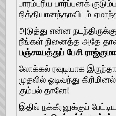
பாரம்பரிய பார்ப்பனக் குடு
நித்தியானந்தாவிடம் ஏமாந்தி
அடுத்து என்ன நடந்திருக்
நீங்கள் நினைத்த அதே தா
பஞ்சாயத்துப் பேசி ராஜ்குமார
லோக்கல் ரவுடியாக இருந்தா
முதலில் ஓடிவந்து கிரிமினல
கும்பல் தானே!
இதில் நக்கீரனுக்குப் பேட்