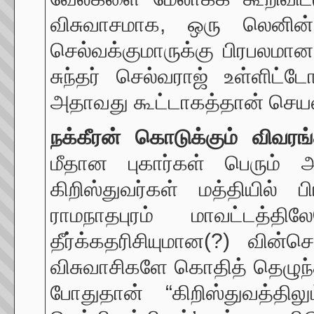
விசுவாசமாக, ஒரு லெனின
செல்வக்குமாருக்கு பிரபலம
சுந்தர் செல்வராஜ் உள்ளிட்
அதாவது கூட்டாகத்தான் செயல்
நக்கீரன் கொடுக்கும் விவரங
மீதான புகார்கள் பெரும் அத
கிறிஸ்துவர்கள் மத்தியில் 
ராமநாதபுரம் மாவட்டத்தி
தீர்க்கதரிசியுமான(?) வின
விசுவாசிகளே கொதித் தெழுந்
போதுதான் “கிறிஸ்துவத்தி