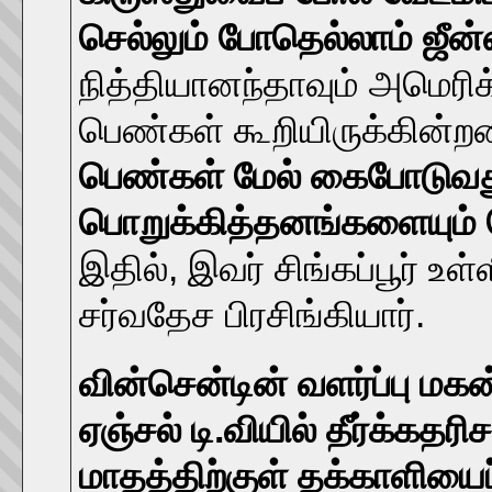
செல்லும் போதெல்லாம் ஜீன்ஸ
நித்தியானந்தாவும் அமெரி
பெண்கள் கூறியிருக்கின்ற
பெண்கள் மேல் கைபோடுவது
பொறுக்கித்தனங்களையும் செ
இதில், இவர் சிங்கப்பூர் உள
சர்வதேச பிரசிங்கியார்.
வின்சென்டின் வளர்ப்பு மகன
ஏஞ்சல் டி.வியில் தீர்க்கத
மாதத்திற்குள் தக்காளியைப் 