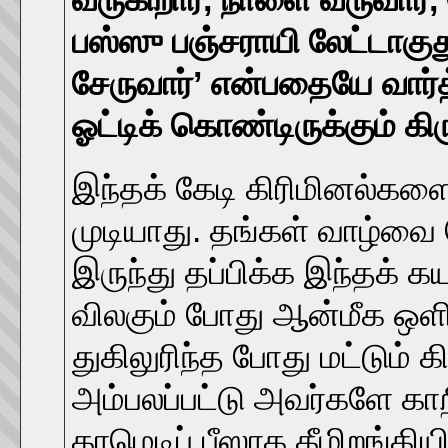
பஸ்ஸு பஞ்சராயி லேட்டாகுத
சேருவார்’ என்பதையே வார்த
ஓட்டிக் கொண்டிருக்கும்
இந்தக் கேடி கிரிமினல்க
முடியாது. தங்கள் வாழ்வை 
இருந்து தப்பிக்க இந்தக்
விலகும் போது ஆன்மீக ஒளியி
துகிலுரிந்த போது மட்டும்
அம்பலப்பட்டு அவர்களே காறி
காமெடிப் பீஸாக கீழிறங்கியிர