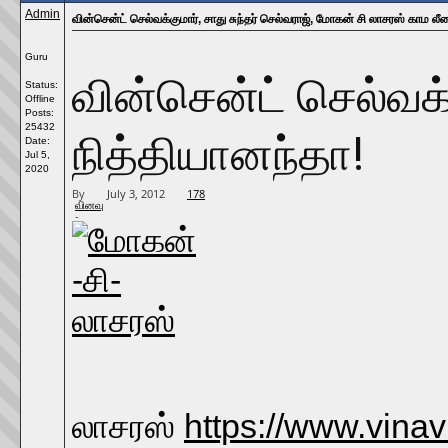
Admin
வின்சென்ட் செல்வக்குமார், சாது சுந்தர் செல்வராஜ், மோகன் சி லாசரஸ் காம லீ
Guru
வின்சென்ட் செல்வக்
Status:
Offline
Posts:
25432
நித்தியானந்தா!
Date:
Jul 5,
2020
By
July 3, 2012
178
வினவு
-
மோக
லாசரஸ்
https://www.vina