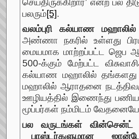
செய்திருக்கிறார்’ என்ற பல தி
பலரும்
[5]
.
வலம்புரி
கல்யாண
மஹாலில
அண்ணா நகரில் உள்ளது பிரபல
மையமாக மாற்றப்பட்ட ஜெப 
500-க்கும் மேற்பட்ட விசுவா
கல்யாண மஹாலில் தங்களது 
மஹாலில் ஆராதனை நடத்திவரு
ஊழியத்தில் இணைந்து பணியாற
மூப்பர்கள் நம்மிடம் வேதனையோ
பல
வருடங்கள்
வின்சென்ட
பாஸ்டர்களுமான
ஜான்
ட