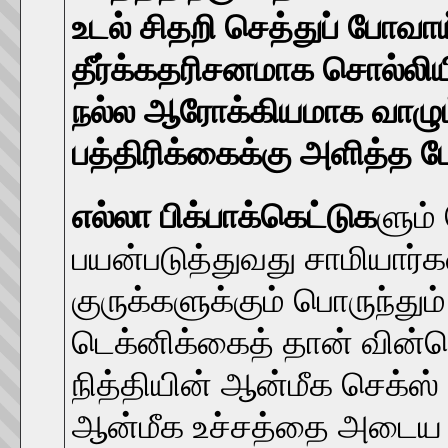
உடல் சிதறி செத்துப் போவ
தீர்க்கதரிசனமாக சொல்லிய
நல்ல ஆரோக்கியமாக வாழும்
பத்திரிக்கைக்கு அளித்த பே
எல்லா பிக்பாக்கெட்டுக
ளும்
பயன்படுத்துவது சாமியார்க
குருக்களுக்கும் பொருந்து
டெக்னிக்கைத் தான் வின்சென
நித்தியின் ஆன்மீக செக்ஸ் 
ஆன்மீக உச்சத்தை அடைய ம