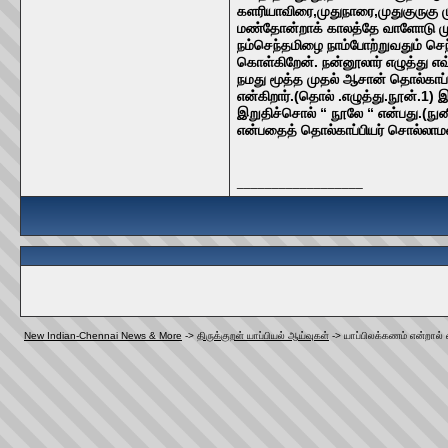
களரியாவிரை,முதுநாரை,முதுகுருகு
மண்தோன்றாக் காலத்தே வாளோடு முன்
நம்செந்தமிழை நாம்போற்றுவதும் செந
கொள்கிறேன். நன்னூலார் எழுத்து 
நமது மூத்த முதல் ஆசான் தொல்காப்ப
என்கிறார்.(தொல் .எழுத்து.நூன்.1)
இறுதிச்சொல் “ நூலே “ என்பது.(நு
என்பதைத் தொல்காப்பியர் சொல்லாமல்
__________________
New Indian-Chennai News & More
->
திருக்குறள் யாப்பியல் ஆய்வுகள்
->
யாப்பிலக்கணம் என்றால்