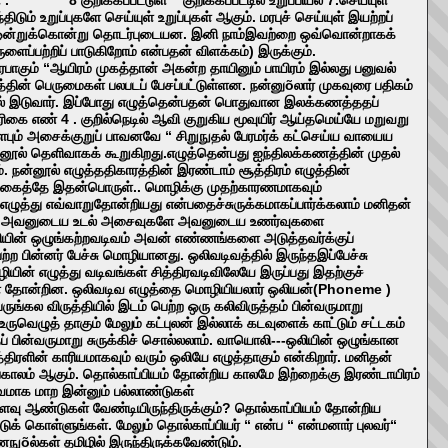
உறுப்புகளே செய்யுள் உறுப்புகள் ஆகும். மரபுச் செய்யுள் இயற்றப்
் ஒன்றுக்கொன்று தொடர்புடையன. இனி நாம்இவற்றை ஒவ்வொன்றாகக்
ைப்பற்றிப் பாடுகிறோம் என்பதன் விளக்கம்) இருக்கும்.
பாகும் “ஆயிரம் முகத்தான் அகன்ற தாயினும் பாயிரம் இல்லது பனுவல்
ிரத்தின் பெருமைகள் பலபடப் பேசப்பட்டுள்ளன. நன்னுõலார் முகவுரை பதிகம்
டியல் இடுவார். இப்போது எழுத்தென்பதன் பொதுவான இலக்கணத்ததப்
ிகை எண் 4 . குறில்நெடில் ஆவி குறுகிய மூவுயிர் ஆய்தமெய்யே மறுவறு
அளபும் அசைக்குறுப் பாவனவே “ சிறுநுதல் பேரமர்க் கட்செய்ய வாயைய
்னூல் தெளிவாகக் கூறுகிறது.எழுத்தென்பது ஐந்திலக்கணத்தின் முதல்
நன்னூல் எழுத்ததிகாரத்தின் இரண்டாம் சூத்திரம் எழுத்தின்
வகைத்தே இதன்பொருள்.. மொழிக்கு முதற்காரணமாகவும்
 எழுத்து எவ்வாறுதோன்றியது என்பதைச்சுருக்கமாகப்பார்க்கலாம் மனிதன்
னதாக அவனுடைய உடல் அசைவுகளே அவனுடைய உணர்வுகளை
ியின் ஒழுங்கற்றவடிவம் அவன் எண்ணங்களை அடுத்தவர்க்குப்
ற பின்னர் பேச்சு மொழியானது. ஒலிவடிவத்தில் இருந்தஇப்பேச்சு
் எழுத்து வடிவங்கள் சித்திரவடிவிலேயே இருப்பது இதற்குச்
கள் தோன்றின. ஒலிவடிவ எழுத்தை மொழியியலார் ஒலியன்(Phoneme )
ங்கல விருத்தியில் இடம் பெற்ற ஒரு கலிவிருத்தம் பின்வருமாறு
வெழுத் தாகும் மேலும் கட்புலன் இல்லாக் கடவுளைக் காட்டும் சட்டகம்
் பின்வருமாறு சுருக்கிச் சொல்லலாம். வாயொலி---ஒலியின் ஒழுங்கான
ிரளின் காரியமாகவும் வரும் ஒலியே எழுத்தாகும் என்கிறார். மனிதன்
ங்காலம் ஆகும். தொல்காப்பியம் தோன்றிய காலமே இற்றைக்கு இரண்டாயிரம்
ிவமாக மாற இன்னும் பல்லாண்டுகள்
வளவு ஆண்டுகள் வேண்டியிருந்திருக்கும்? தொல்காப்பியம் தோன்றிய
 கொள்ளுங்கள். மேலும் தொல்காப்பியர் “ என்ப “ என்மனார் புலவர்“
நுõல்கள் தமிழில் இருந்திருக்கவேண்டும்.