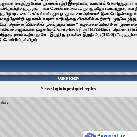
 முதலான மறைந்து போன நுõல்கள் பற்றி இறையனார் களவியல் பேசுகிறது.நான
தோன்றி மூத்த குடி “ என வெண்பாமாலை கூறுவது ஏதோ புனைந்துரை என நினைப்பா
்தமிழ்மரபுகளைக் கட்டிக்காப்பதும் நமது கடமை அல்லவா! இடையே இவ்வாறு வர
எவ்வாறுதோன்றியது எனக் காரண காரியத்தை விளக்கிக் கூறினார். முதலெழுத்
ியர் தொல் காப்பியத்தின் முதல்நூற்பாவாக “ எழுத்தெனப்படுப அகர முதல் னக
 இங்கே உங்களுக்கான ஒருகூடுதல் செய்தியையும் கூறிவிடுகிறேன். தொல்காப்பி
னித்தகு புலவர் கூறிய நூலே-- இறுதி நூற்பாவின் இறுதி அடி(1610)) “எழுத்
 சொல்லியிருக்கிறார்
Quick Reply
Please log in to post quick replies.
 என்ன?