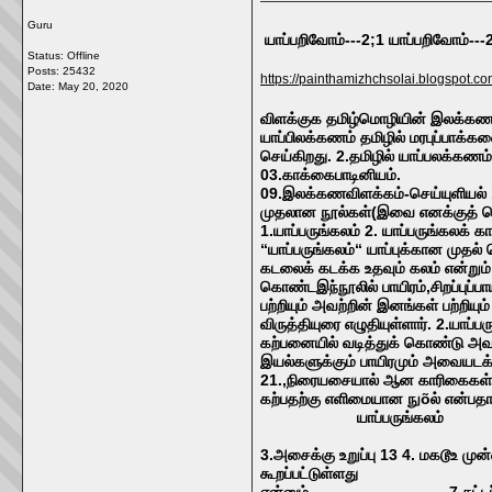
Guru
யாப்பறிவோம்---2;1 யாப்பறிவோம்---
Status: Offline
Posts: 25432
https://painthamizhchsolai.blogspot.c
Date:
May 20, 2020
விளக்குக தமிழ்மொழியின் இலக்கணம
யாப்பிலக்கணம் தமிழில் மரபுப்பாக
செய்கிறது. 2.தமிழில் யாப்பலக்கணம
03.காக்கைபாடினியம்.
09.இலக்கணவிளக்கம்-செய்யுளியல் 10.
முதலான நூல்கள்(இவை எனக்குத் 
1.யாப்பருங்கலம் 2. யாப்பருங்கலக்
“யாப்பருங்கலம்“ யாப்புக்கான முத
கடலைக் கடக்க உதவும் கலம் என்றும்
கொண்டஇந்நூலில் பாயிரம்,சிறப்புப்
பற்றியும் அவற்றின் இனங்கள் பற்றிய
விருத்தியுரை எழுதியுள்ளார். 2.
கற்பனையில் வடித்துக் கொண்டு அவளை
இயல்களுக்கும் பாயிரமும் அவையடக
21.,நிரையசையால் ஆன காரிகைகள் 
கற்பதற்கு எளிமையான நுõல் என்பதால்
யாப்பருங்கலம் யாப்பர
அமைந்தது 2.அவை
3.அசைக்கு உறுப்பு 13 4. மக
கூறப்பட்டுள்ளது கூறப்படவில
என்னும் 7 சுட்டப்பட்டுள வெண்