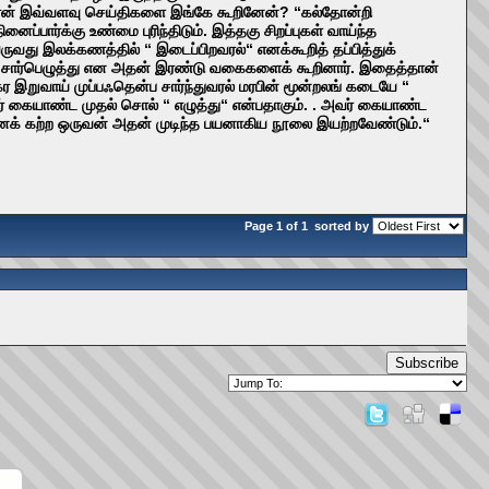
் ஏன் இவ்வளவு செய்திகளை இங்கே கூறினேன்? “கல்தோன்றி
ர்க்கு உண்மை புரிந்திடும். இத்தகு சிறப்புகள் வாய்ந்த
ுவது இலக்கணத்தில் “ இடைப்பிறவரல்“ எனக்கூறித் தப்பித்துக்
து,சார்பெழுத்து என அதன் இரண்டு வகைகளைக் கூறினார். இதைத்தான்
ர இறுவாய் முப்பஃதென்ப சார்ந்துவரல் மரபின் மூன்றலங் கடையே “
யர் கையாண்ட முதல் சொல் “ எழுத்து“ என்பதாகும். . அவர் கையாண்ட
தினைக் கற்ற ஒருவன் அதன் முடிந்த பயனாகிய நூலை இயற்றவேண்டும்.“
Page 1 of 1
sorted by
Subscribe