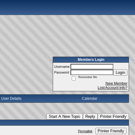
Members Login
Username
Login
Password
Remember Me
New Member
Lost Account Info?
User Details
Calendar
Start A New Topic
Reply
Printer Friendly
Printer Friendly
Permalink