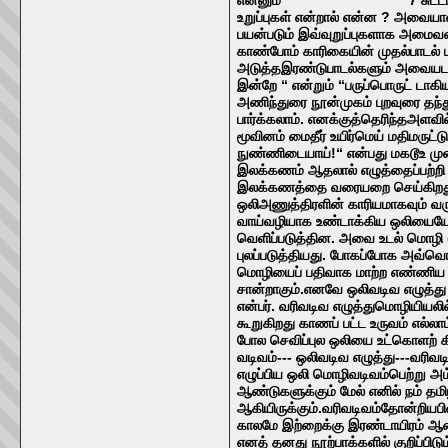
உறுப்புகள் என்றால் என்ன ? அவையாவ
பயன்படும் இவ்வுறுப்புகளாக அமை
காண்போம் காரிகையின் முதல்பாடல் பா
அடுத்தஇரண்டுபாடல்களும் அவையடக்கப
இன்றே “ என்றும் “பருப்பொருட் டாகி
அணிந்துரை நூன்முகம் புறவுரை தந்
பார்க்கலாம். எனக்குத்தெரிந்தஅளவி
மூவினம் மைதீர் உயிர்மெய் மதிமருட
நுண்ணிடையாய்!“ என்பது மகடூஉ முன்
இலக்கணம் ஆதலால் எழுத்தைப்பற்றி 
இலக்கணத்தை வரையறை செய்கிறது. 
ஒலிஅணுத்திரளின் காரியமாகவும் வரு
வாய்வழியாக உண்டாக்கிய ஒலியைய
வெளிப்படுத்தின. அவை உடல் மொழி 
புலப்படுத்தியது. போகப்போக அவ்வொல
மொழியைப் பதிவாக மாற்ற எண்ணிய ம
சான்றாகும்.எனவே ஒலிவடிவ எழுத்த
என்பர். வரிவடிவ எழுத்துமொழியியலில
கூறுகிறது காணப் பட்ட உருவம் எல்ல
போல செவிப்புல ஒலியை உட்கொளற் கி
வடிவம்--- ஒலிவடிவ எழுத்து---வரிவ
எழுப்பிய ஒலி மொழிவடிவம்பெற்று அ
ஆண்டுகளுக்கும் மேல் எனில் நம் தம
ஆகியிருக்கும்.வரிவடிவம்தோன்றியபி
காலமே இற்றைக்கு இரண்டாயிரம் ஆண்
எனத் தனது நூற்பாக்களில் குறிப்பி