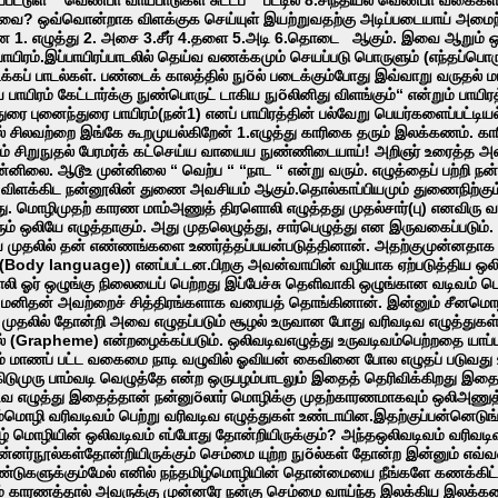
ை? ஒவ்வொன்றாக விளக்குக செய்யுள் இயற்றுவதற்கு அடிப்படையாய் அமைந்திடும் 
வன 1. எழுத்து 2. அசை 3.சீர் 4.தளை 5.அடி 6.தொடை ஆகும். இவை ஆறும
யிரம்.இப்பாயிரப்பாடலில் தெய்வ வணக்கமும் செயப்படு பொருளும் (எந்தப்பொருள
் பாடல்கள். பண்டைக் காலத்தில் நுõல் படைக்கும்போது இவ்வாறு வருதல் மர
ய பாயிரம் கேட்டார்க்கு நுண்பொருட் டாகிய நுõலினிது விளங்கும்“ என்றும் பாய
துரை புனைந்துரை பாயிரம்(நன்1) எனப் பாயிரத்தின் பல்வேறு பெயர்களைப்பட்
ல் சிலவற்றை இங்கே கூறமுயல்கிறேன் 1.எழுத்து காரிகை தரும் இலக்கணம். கார
்டும் சிறுநுதல் பேரமர்க் கட்செய்ய வாயைய நுண்ணிடையாய்! அறிஞர் உரைத்த 
னிலை. ஆடூஉ முன்னிலை “ வெற்ப “ “நாட “ என்று வரும். எழுத்தைப் பற்றி நன
விளக்கிட நன்னூலின் துணை அவசியம் ஆகும்.தொல்காப்பியமும் துணைநிற்கும். 
மொழிமுதற் காரண மாம்அணுத் திரளொலி எழுத்தது முதல்சார்(பு) எனவிரு 
ம் ஒலியே எழுத்தாகும். அது முதலெழுத்து, சார்பெழுத்து என இருவகைப்படும்.
ே முதலில் தன் எண்ணங்களை உணர்த்தப்பயன்படுத்தினான். அதற்குமுன்
(Body language)) எனப்பட்டன.பிறகு அவன்வாயின் வழியாக ஏற்படுத்திய ஒல
ி ஓர் ஒழுங்கு நிலையைப் பெற்றது இப்பேச்சு தெளிவாகி ஒழுங்கான வடிவம் பெற்
னிதன் அவற்றைச் சித்திரங்களாக வரையத் தொங்கினான். இன்னும் சீனமொழியின
ு முதலில் தோன்றி அவை எழுதப்படும் சூழல் உருவான போது வரிவடிவ எழுத்து
் (Grapheme) என்றழைக்கப்படும். ஒலிவடிவஎழுத்து உருவடிவம்பெற்றதை யாப்பரு
ாம் மாணப் பட்ட வகைமை நாடி வழுவில் ஓவியன் கைவினை போல எழுதப் படுவது உரு
டுமுரு பாம்வடி வெழுத்தே என்ற ஒருபழம்பாடலும் இதைத் தெரிவிக்கிறது இதைப
டிவ எழுத்து இதைத்தான் நன்னுõலார் மொழிக்கு முதற்காரணமாகவும் ஒலிஅணுத்த
ம்மொழி வரிவடிவம் பெற்று வரிவடிவ எழுத்துகள் உண்டாயின.இதற்குப்பன்னெடு
ிழ் மொழியின் ஒலிவடிவம் எப்போது தோன்றியிருக்கும்? அந்தஒலிவடிவம் வரிவட
ன்னர்நூல்கள்தோன்றியிருக்கும் செம்மை யுற்ற நுõல்கள் தோன்ற இன்னும் எவ்
டுகளுக்கும்மேல் எனில் நந்தமிழ்மொழியின் தொன்மையை நீங்களே கணக்கிட்டுக்
டும் காரணத்தால் அவருக்கு முன்னரே நன்கு செம்மை வாய்ந்த இலக்கிய இலக்கண