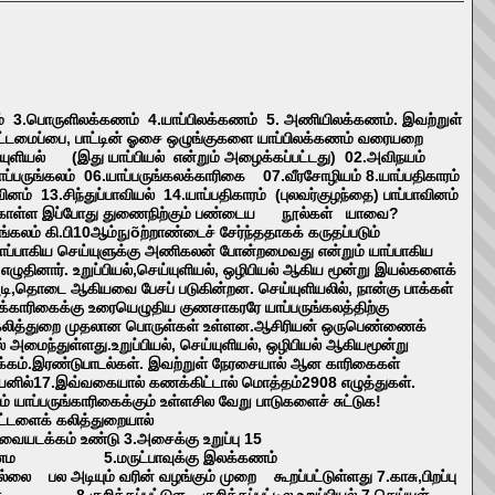
ம் 3.பொருளிலக்கணம் 4.யாப்பிலக்கணம் 5. அணியிலக்கணம். இவற்றுள்
்கட்டமைப்பை, பாட்டின் ஓசை ஒழுங்குகளை யாப்பிலக்கணம் வரையறை
ெய்யுளியல் (இது யாப்பியல் என்றும் அழைக்கப்பட்டது) 02.அவிநயம்
்கலக்காரிகை 07.வீரசோழியம் 8.யாப்பதிகாரம்
ினம் 13.சிந்துப்பாவியல் 14.யாப்பதிகாரம் (புலவர்குழந்தை) பாப்பாவினம்
கற்றுக்கொள்ள இப்போது துணைநிற்கும் பண்டைய நூல்கள் யாவை?
்கலம் கி.பி10ஆம்நுõற்றாண்டைச் சேர்ந்ததாகக் கருதப்படும்
யாப்பாகிய செய்யுளுக்கு அணிகலன் போன்றமைவது என்றும் யாப்பாகிய
எழுதினார். உறுப்பியல்,செய்யுளியல், ஒழிபியல் ஆகிய மூன்று இயல்களைக்
ளை,அடி,தொடை ஆகியவை பேசப் படுகின்றன. செய்யுளியலில், நான்கு பாக்கள்
ங்கலக்காரிகைக்கு உரையெழுதிய குணசாகரரே யாப்பருங்கலத்திற்கு
ைக்கலித்துறை முதலான பொருள்கள் உள்ளன.ஆசிரியன் ஒருபெண்ணைக்
அமைந்துள்ளது.உறுப்பியல், செய்யுளியல், ஒழிபியல் ஆகியமூன்று
க்கம்.இரண்டுபாடல்கள். இவற்றுள் நேரசையால் ஆன காரிகைகள்
னில்17.இவ்வகையால் கணக்கிட்டால் மொத்தம்2908 எழுத்துகள்.
் யாப்பருங்காரிகைக்கும் உள்ளசில வேறு பாடுகளைச் சுட்டுக!
 கலித்துறையால்
ண்டு 3.அசைக்கு உறுப்பு 15
ு இலக்கணம 5.மருட்பாவுக்கு இலக்கணம்
ம் வரின் வழங்கும் முறை கூறப்பட்டுள்ளது 7.காசு,பிறப்பு
குறிக்கப்பட்டுள குறிக்கப்பட்டில உறுப்பியல் 7.செய்யுள்