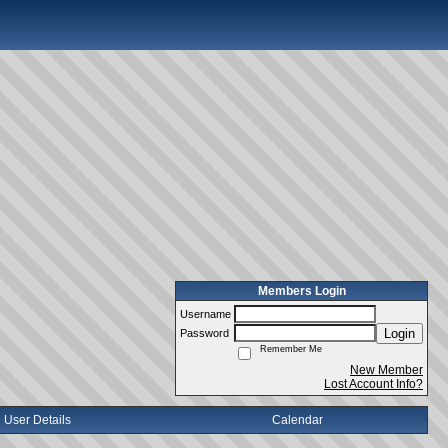
Members Login
Username
Login
Password
Remember Me
New Member
Lost Account Info?
User Details
Calendar