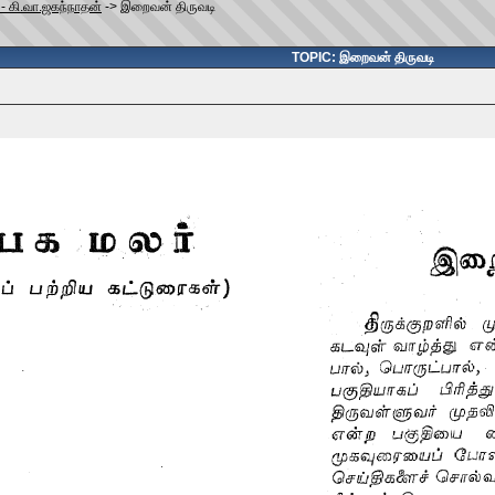
- கி.வா.ஜகந்நாதன்
->
இறைவன் திருவடி
TOPIC: இறைவன் திருவடி