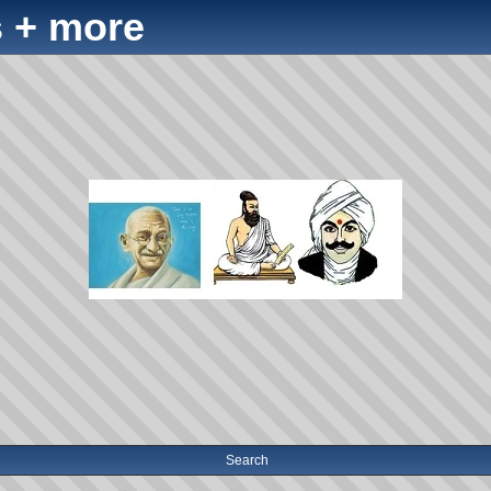
 + more
Search