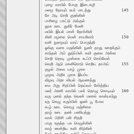
புழை வாயில் போகு இடைகழி

மழை தோயும் உயர் மாடத்து		145

சே அடி செறி குறங்கின்

பாசிழை பகட்டு அல்குல்

தூசு உடை துகிர் மேனி

மயில் இயல் மான் நோக்கின்

கிளி மழலை மென் சாயலோர்		150

வளி நுழையும் வாய் பொருந்தி

ஓங்கு வரை மருங்கின் நுண் தாது உறைக்கும்

காந்தள் அம் துடுப்பின் கவி குலை அன்ன

செறி தொடி முன்கை கூப்பி செவ்வேள்

வெறி ஆடு மகளிரொடு செறிய தாஅய்	155

குழல் அகவ யாழ் முரல

முழவு அதிர முரசு இயம்ப

விழவு அறா வியல் ஆவணத்து

மை அறு சிறப்பின் தெய்வம் சேர்த்திய

மலர் அணி வாயில் பலர் தொழு கொடியும்	160

வரு புனல் தந்த வெண் மணல் கான்யாற்று

உரு கெழு கரும்பின் ஒண் பூ போல

கூழ் உடை கொழு மஞ்சிகை

தாழ் உடை தண் பணியத்து

வால் அரிசி பலி சிதறி			165

பாகு உகுத்த பசு மெழுக்கின்

காழ் ஊன்றிய கவி கிடுகின்

மேல் ஊன்றிய துகில் கொடியும்
