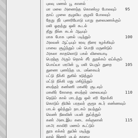
புலவு மணல் பூ கானல்

மா மலை அணைந்த கொண்மூ போலவும்	95

தாய் முலை தழுவிய குழவி போலவும்

தேறு நீர் புணரியோடு யாறு தலைமணக்கும்

மலி ஓதத்து ஒலி கூடல்

தீது நீங்க கடல் ஆடியும்

மாசு போக புனல் படிந்தும்		100

அலவன் ஆட்டியும் உரவு திரை உழக்கியும்

பாவை சூழ்ந்தும் பல் பொறி மருண்டும்

அகலா காதலொடு பகல் விளையாடி

பெறற்கு அரும் தொல் சீர் துறக்கம் ஏய்க்கும்

பொய்யா மரபின் பூ மலி பெரும் துறை	105

துணை புணர்ந்த மட மங்கையர்

பட்டு நீக்கி துகில் உடுத்தும்

மட்டு நீக்கி மது மகிழ்ந்தும்

மைந்தர் கண்ணி மகளிர் சூடவும்

மகளிர் கோதை மைந்தர் மலையவும்	110

நெடும் கால் மாடத்து ஒள் எரி நோக்கி

கொடும் திமில் பரதவர் குரூஉ சுடர் எண்ணவும்

பாடல் ஓர்த்தும் நாடகம் நயந்தும்

வெண் நிலவின் பயன் துய்த்தும்

கண் அடைஇய கடை கங்குலான்		115

மாஅ காவிரி மணம் கூட்டும்

தூஉ எக்கர் துயில் மடிந்து

வால் இணர் மடல் தாழை
