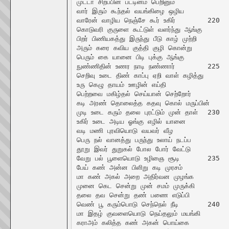
முட்டா சிறப்பின் பட்டினம் பெறினும்

வார் இரும் கூந்தல் வயங்கிழை ஒழிய

வாரேன் வாழிய நெஞ்சே கூர் உகிர்	220

கொடுவரி குருளை கூட்டுள் வளர்ந்து ஆங்கு

பிறர் பிணியகத்து இருந்து பீடு காழ் முற்றி

அரும் கரை கவிய குத்தி குழி கொன்று

பெரும் கை யானை பிடி புக்கு ஆங்கு

நுண்ணிதின் உணர நாடி நண்ணார்	225

செறிவு உடை திண் காப்பு ஏறி வாள் கழித்து

உரு கெழு தாயம் ஊழின் எய்தி

பெற்றவை மகிழ்தல் செய்யான் செற்றோர்

கடி அரண் தொலைத்த கதவு கொல் மருப்பின்

முடி உடை கரும் தலை புரட்டும் முன் தாள்	230

உகிர் உடை அடிய ஓங்கு எழில் யானை

வடி மணி புரவியொடு வயவர் வீழ

பெரு நல் வானத்து பருந்து உலாய் நடப்ப

தூறு இவர் துறுகல் போல போர் வேட்டு

வேறு பல் பூளையொடு உழிஞை சூடி	235

பேய் கண் அன்ன பிளிறு கடி முரசம்

மா கண் அகல் அறை அதிர்வன முழங்க

முனை கெட சென்று முன் சமம் முருக்கி

தலை தவ சென்று தண் பணை எடுப்பி

வெண் பூ கரும்பொடு செந்நெல் நீடி	240

மா இதழ் குவளையொடு நெய்தலும் மயங்கி

கராஅம் கலித்த கண் அகன் பொய்கை
