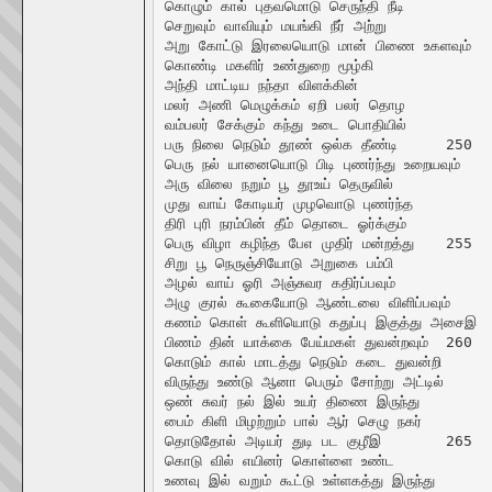
கொழும் கால் புதவமொடு செருந்தி நீடி

செறுவும் வாவியும் மயங்கி நீர் அற்று

அறு கோட்டு இரலையொடு மான் பிணை உகளவும்	245

கொண்டி மகளிர் உண்துறை மூழ்கி

அந்தி மாட்டிய நந்தா விளக்கின்

மலர் அணி மெழுக்கம் ஏறி பலர் தொழ

வம்பலர் சேக்கும் கந்து உடை பொதியில்

பரு நிலை நெடும் தூண் ஒல்க தீண்டி	250

பெரு நல் யானையொடு பிடி புணர்ந்து உறையவும்

அரு விலை நறும் பூ தூஉய் தெருவில்

முது வாய் கோடியர் முழவொடு புணர்ந்த

திரி புரி நரம்பின் தீம் தொடை ஓர்க்கும்

பெரு விழா கழிந்த பேஎ முதிர் மன்றத்து	255

சிறு பூ நெருஞ்சியோடு அறுகை பம்பி

அழல் வாய் ஓரி அஞ்சுவர கதிர்ப்பவும்

அழு குரல் கூகையோடு ஆண்டலை விளிப்பவும்

கணம் கொள் கூளியொடு கதுப்பு இகுத்து அசைஇ

பிணம் தின் யாக்கை பேய்மகள் துவன்றவும்	260

கொடும் கால் மாடத்து நெடும் கடை துவன்றி

விருந்து உண்டு ஆனா பெரும் சோற்று அட்டில்

ஒண் சுவர் நல் இல் உயர் திணை இருந்து

பைம் கிளி மிழற்றும் பால் ஆர் செழு நகர்

தொடுதோல் அடியர் துடி பட குழீஇ	265

கொடு வில் எயினர் கொள்ளை உண்ட

உணவு இல் வறும் கூட்டு உள்ளகத்து இருந்து
