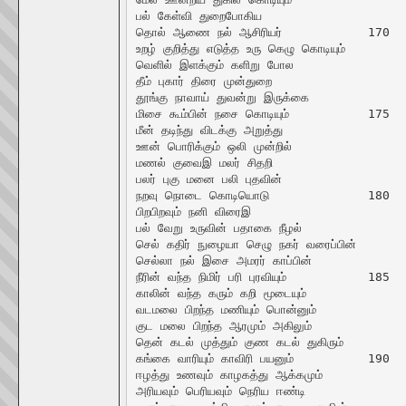
பல் கேள்வி துறைபோகிய

தொல் ஆணை நல் ஆசிரியர்		170

உறழ் குறித்து எடுத்த உரு கெழு கொடியும்

வெளில் இளக்கும் களிறு போல

தீம் புகார் திரை முன்துறை

தூங்கு நாவாய் துவன்று இருக்கை

மிசை கூம்பின் நசை கொடியும்		175

மீன் தடிந்து விடக்கு அறுத்து

ஊன் பொரிக்கும் ஒலி முன்றில்

மணல் குவைஇ மலர் சிதறி

பலர் புகு மனை பலி புதவின்

நறவு நொடை கொடியொடு		180

பிறபிறவும் நனி விரைஇ

பல் வேறு உருவின் பதாகை நீழல்

செல் கதிர் நுழையா செழு நகர் வரைப்பின்

செல்லா நல் இசை அமரர் காப்பின்

நீரின் வந்த நிமிர் பரி புரவியும்		185

காலின் வந்த கரும் கறி மூடையும்

வடமலை பிறந்த மணியும் பொன்னும்

குட மலை பிறந்த ஆரமும் அகிலும்

தென் கடல் முத்தும் குண கடல் துகிரும்

கங்கை வாரியும் காவிரி பயனும்		190

ஈழத்து உணவும் காழகத்து ஆக்கமும்

அரியவும் பெரியவும் நெரிய ஈண்டி
