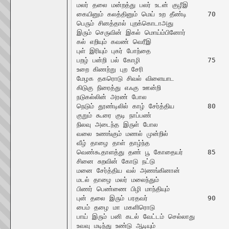
மலர் தலை மன்றத்து பலர் உடன் குழீஇ

கையினும் கலத்தினும் மெய் உற தீண்டி	70

பெரும் சினத்தால் புறக்கொடாஅது

இரும் செருவின் இகல் மொய்ம்பினோர்

கல் எறியும் கவண் வெரீஇ

புள் இரியும் புகர் போந்தை

பறழ் பன்றி பல் கோழி			75

உறை கிணற்று புற சேரி

மேழக தகரொடு சிவல் விளையாட

கிடுகு நிரைத்து எஃகு ஊன்றி

நடுகல்லின் அரண் போல

நெடும் தூண்டிலில் காழ் சேர்த்திய	80

குறும் கூரை குடி நாப்பண்

நிலவு அடைந்த இருள் போல

வலை உணங்கும் மணல் முன்றில்

வீழ் தாழை தாள் தாழ்ந்த

வெண்கூதாளத்து தண் பூ கோதையர்	85

சினை சுறவின் கோடு நட்டு

மனை சேர்த்திய வல் அணங்கினான்

மடல் தாழை மலர் மலைந்தும்

பிணர் பெண்ணை பிழி மாந்தியும்

புன் தலை இரும் பரதவர்		90

பைம் தழை மா மகளிரொடு

பாய் இரும் பனி கடல் வேட்டம் செல்லாது

உவவு மடிந்து உண்டு ஆடியும்
