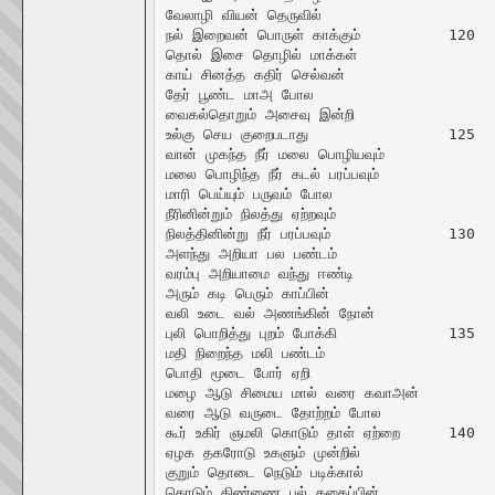
வேலாழி வியன் தெருவில்

நல் இறைவன் பொருள் காக்கும்		120

தொல் இசை தொழில் மாக்கள்

காய் சினத்த கதிர் செல்வன்

தேர் பூண்ட மாஅ போல

வைகல்தொறும் அசைவு இன்றி

உல்கு செய குறைபடாது		125

வான் முகந்த நீர் மலை பொழியவும்

மலை பொழிந்த நீர் கடல் பரப்பவும்

மாரி பெய்யும் பருவம் போல

நீரினின்றும் நிலத்து ஏற்றவும்

நிலத்தினின்று நீர் பரப்பவும்		130

அளந்து அறியா பல பண்டம்

வரம்பு அறியாமை வந்து ஈண்டி

அரும் கடி பெரும் காப்பின்

வலி உடை வல் அணங்கின் நோன்

புலி பொறித்து புறம் போக்கி		135

மதி நிறைந்த மலி பண்டம்

பொதி மூடை போர் ஏறி

மழை ஆடு சிமைய மால் வரை கவாஅன்

வரை ஆடு வருடை தோற்றம் போல

கூர் உகிர் ஞமலி கொடும் தாள் ஏற்றை	140

ஏழக தகரோடு உகளும் முன்றில்

குறும் தொடை நெடும் படிக்கால்

கொடும் திண்ணை பல் தகைப்பின்
