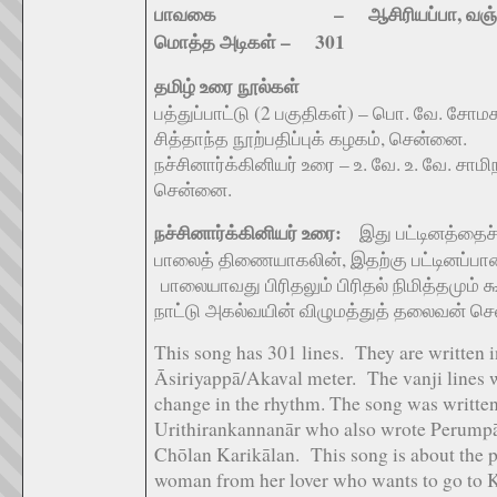
பாவகை – ஆசிரியப்பா, வஞ்
மொத்த அடிகள் – 301
தமிழ் உரை நூல்கள்
பத்துப்பாட்டு (2 பகுதிகள்) – பொ. வே. சோம
சித்தாந்த நூற்பதிப்புக் கழகம், சென்னை.
நச்சினார்க்கினியர் உரை – உ. வே. உ. வே. சா
சென்னை.
நச்சினார்க்கினியர் உரை:
இது பட்டினத்தைச் ச
பாலைத் திணையாகலின், இதற்கு பட்டினப்பால
பாலையாவது பிரிதலும் பிரிதல் நிமித்தமும் க
நாட்டு அகல்வயின் விழுமத்துத் தலைவன் செல
This song has 301 lines. They are written 
Āsiriyappā/Akaval meter. The vanji lines w
change in the rhythm. The song was writte
Urithirankannanār who also wrote Perumpā
Chōlan Karikālan. This song is about the p
woman from her lover who wants to go to 