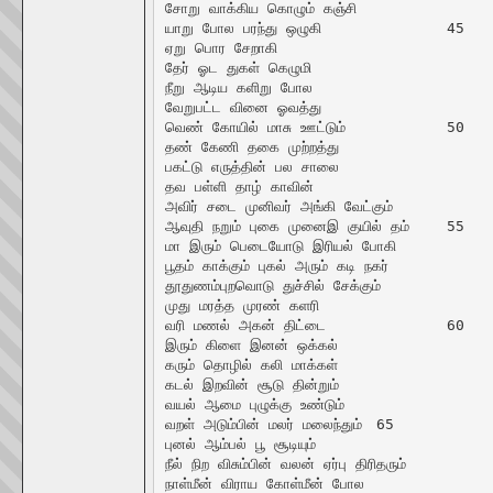
சோறு வாக்கிய கொழும் கஞ்சி

யாறு போல பரந்து ஒழுகி		45

ஏறு பொர சேறாகி

தேர் ஓட துகள் கெழுமி

நீறு ஆடிய களிறு போல

வேறுபட்ட வினை ஓவத்து

வெண் கோயில் மாசு ஊட்டும்		50

தண் கேணி தகை முற்றத்து

பகட்டு எருத்தின் பல சாலை

தவ பள்ளி தாழ் காவின்

அவிர் சடை முனிவர் அங்கி வேட்கும்

ஆவுதி நறும் புகை முனைஇ குயில் தம்	55

மா இரும் பெடையோடு இரியல் போகி

பூதம் காக்கும் புகல் அரும் கடி நகர்

தூதுணம்புறவொடு துச்சில் சேக்கும்

முது மரத்த முரண் களரி

வரி மணல் அகன் திட்டை		60

இரும் கிளை இனன் ஒக்கல்

கரும் தொழில் கலி மாக்கள்

கடல் இறவின் சூடு தின்றும்

வயல் ஆமை புழுக்கு உண்டும்

வறள் அடும்பின் மலர் மலைந்தும்	65

புனல் ஆம்பல் பூ சூடியும்

நீல் நிற விசும்பின் வலன் ஏர்பு திரிதரும்

நாள்மீன் விராய கோள்மீன் போல
