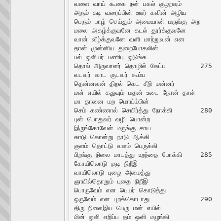
வளை வாய் கூகை நன் பகல் குழறவும்

அரும் கடி வரைப்பின் ஊர் கவின் அழிய

பெரும் பாழ் செய்தும் அமையான் மருங்கு அற	270

மலை அகழ்க்குவனே கடல் தூர்க்குவனே

வான் வீழ்க்குவனே வளி மாற்றுவன் என

தான் முன்னிய துறைபோகலின்

பல் ஒளியர் பணிபு ஒடுங்க

தொல் அருவாளர் தொழில் கேட்ப		275

வடவர் வாட குடவர் கூம்ப

தென்னவன் திறல் கெட சீறி மன்னர்

மன் எயில் கதுவும் மதன் உடை நோன் தாள்

மா தானை மற மொய்ம்பின்

செம் கண்ணால் செயிர்த்து நோக்கி	280

புன் பொதுவர் வழி பொன்ற

இருங்கோவேள் மருங்கு சாய

காடு கொன்று நாடு ஆக்கி

குளம் தொட்டு வளம் பெருக்கி

பிறங்கு நிலை மாடத்து உறந்தை போக்கி	285

கோயிலொடு குடி நிறீஇ

வாயிலொடு புழை அமைத்து

ஞாயில்தொறும் புதை நிறீஇ

பொருவேம் என பெயர் கொடுத்து

ஒருவேம் என புறக்கொடாது		290

திரு நிலைஇய பெரு மன் எயில்

மின் ஒளி எறிப்ப தம் ஒளி மழுங்கி
