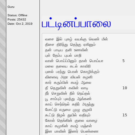
Guru
Status: Offline
பட்டினப்பாலை
Posts: 25432
Date:
Oct 2, 2019
வசை இல் புகழ் வயங்கு வெண் மீன்

திசை திரிந்து தெற்கு ஏகினும்

தன் பாடிய தளி உணவின்

புள் தேம்ப புயல் மாறி

வான் பொய்ப்பினும் தான் பொய்யா	5

மலை தலைய கடல் காவிரி

புனல் பரந்து பொன் கொழிக்கும்

விளைவு அறா வியன் கழனி

கார் கரும்பின் கமழ் ஆலை

தீ தெறுவின் கவின் வாடி		10

நீர் செறுவின் நீள் நெய்தல்

பூ சாம்பும் புலத்து ஆங்கண்

காய் செந்நெல் கதிர் அருந்து

மோட்டு எருமை முழு குழவி

கூட்டு நிழல் துயில் வதியும்		15

கோள் தெங்கின் குலை வாழை

காய் கமுகின் கமழ் மஞ்சள்

இன மாவின் இணர் பெண்ணை
