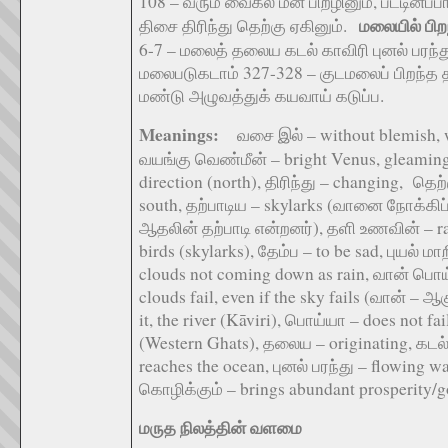
108 – வரும் வைகல் மீன் பிறழினும், பட்டினப
மலையில் பிற
திசை திரிந்து தெற்கு ஏகினும்.
6-7 – மலைத் தலைய கடல் காவிரி புனல் பரந்
மலைபடுகடாம் 327-328 – குடமலைப் பிறந்த த
மண்டு அழுவத்துக் கயவாய் கடுப்ப.
Meanings:
வசை இல் – without blemish, wi
வயங்கு வெண்மீன் – bright Venus, gleaming 
direction (north), திரிந்து – changing, தெற்
south, தற்பாடிய – skylarks (வானை நோக்கிப
ஆதலின் தற்பாடி என்றனர்), தளி உணவின் – rain
birds (skylarks), தேம்ப – to be sad, புயல் மாற
clouds not coming down as rain, வான் பொய்ப
clouds fail, even if the sky fails (வான் – ஆ
it, the river (Kāviri), பொய்யா – does not f
(Western Ghats), தலைய – originating, கடல்
reaches the ocean, புனல் பரந்து – flowing w
கொழிக்கும் – brings abundant prosperity/g
மருத நிலத்தின் வளமை