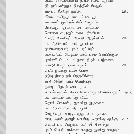
வளம் தலைமயங்கிய நனம் தலை மறுகின்

நீர் நாப்பண்ணும் நிலத்தின் மேலும்

ஏமாப்ப இனிது துஞ்சி			195

கிளை கலித்து பகை பேணாது

வலைஞர் முன்றில் மீன் பிறழவும்

விலைஞர் குரம்பை மா ஈண்டவும்

கொலை கடிந்தும் களவு நீக்கியும்

அமரர் பேணியும் ஆவுதி அருத்தியும்	200

நல் ஆனொடு பகடு ஓம்பியும்

நான்மறையோர் புகழ் பரப்பியும்

பண்ணியம் அட்டியும் பசும் பதம் கொடுத்தும்

புண்ணியம் முட்டா தண் நிழல் வாழ்க்கை

கொடு மேழி நசை உழவர்		205

நெடு நுகத்து பகல் போல

நடுவு நின்ற நல் நெஞ்சினோர்

வடு அஞ்சி வாய் மொழிந்து

தமவும் பிறவும் ஒப்ப நாடி

கொள்வதூஉம் மிகை கொளாது கொடுப்பதூஉம் குறை கொட
பல் பண்டம் பகர்ந்து வீசும்

தொல் கொண்டி துவன்று இருக்கை

பல் ஆயமொடு பதி பழகி

வேறுவேறு உயர்ந்த முது வாய் ஒக்கல்

சாறு அயர் மூதூர் சென்று தொக்கு ஆங்கு	215

மொழி பல பெருகிய பழி தீர் தேஎத்து

புலம் பெயர் மாக்கள் கலந்து இனிது உறையும்
