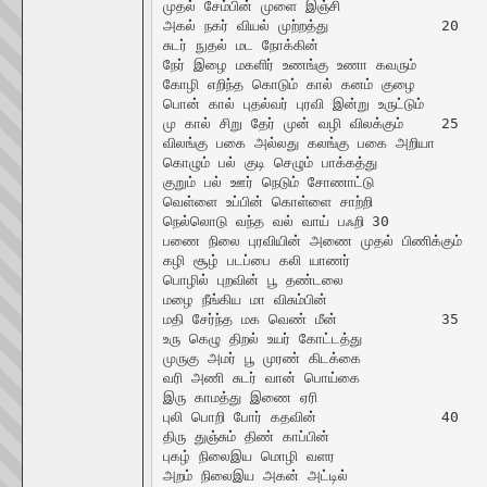
முதல் சேம்பின் முளை இஞ்சி

அகல் நகர் வியல் முற்றத்து		20

சுடர் நுதல் மட நோக்கின்

நேர் இழை மகளிர் உணங்கு உணா கவரும்

கோழி எறிந்த கொடும் கால் கனம் குழை

பொன் கால் புதல்வர் புரவி இன்று உருட்டும்

மு கால் சிறு தேர் முன் வழி விலக்கும்	25

விலங்கு பகை அல்லது கலங்கு பகை அறியா

கொழும் பல் குடி செழும் பாக்கத்து

குறும் பல் ஊர் நெடும் சோணாட்டு

வெள்ளை உப்பின் கொள்ளை சாற்றி

நெல்லொடு வந்த வல் வாய் பஃறி	30

பணை நிலை புரவியின் அணை முதல் பிணிக்கும்

கழி சூழ் படப்பை கலி யாணர்

பொழில் புறவின் பூ தண்டலை

மழை நீங்கிய மா விசும்பின்

மதி சேர்ந்த மக வெண் மீன்		35

உரு கெழு திறல் உயர் கோட்டத்து

முருகு அமர் பூ முரண் கிடக்கை

வரி அணி சுடர் வான் பொய்கை

இரு காமத்து இணை ஏரி

புலி பொறி போர் கதவின்		40

திரு துஞ்சும் திண் காப்பின்

புகழ் நிலைஇய மொழி வளர

அறம் நிலைஇய அகன் அட்டில்
