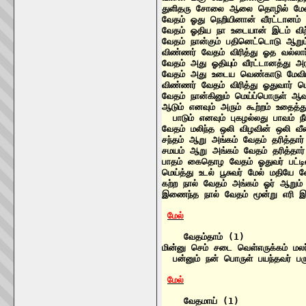
துளிதரு சோலை ஆலை தொழில் மேவ 
வேதம் ஓது நெறியினான் வீரட்டானம்
வேதம் ஓதிய நா உடையான் இடம் விற்க
வேதம் நான்கும் பதினெட்டொடு ஆறும்
விண்ணர் வேதம் விரித்து ஓத வல்லா
வேதம் அது ஓதியும் வீரட்டானத்து
வேதம் அது உடைய வெண்காடு மேவி
விண்ணர் வேதம் விரித்து ஓதுவார் ம
வேதம் நான்கினும் மெய்ப்பொருள் ஆ
ஆடும் எனவும் அரும் கூற்றம் உதைத்த
  பாடும் எனவும் புகழல்லது பாவம் 
வேதம் மலிந்த ஒலி விழவின் ஒலி 
சந்தம் ஆறு அங்கம் வேதம் தரித்தா
சமயம் ஆறு அங்கம் வேதம் தரித்தா
பாதம் கைதொழ வேதம் ஓதுவர் பட்டின
மெய்த்து உடல் பூசுவர் மேல் மதியே
கற்ற நால் வேதம் அங்கம் ஓர் ஆறும் 
இணைந்த நால் வேதம் மூன்று எரி இ
மேல்
    வேதம்தாம் (1)

மின்னு செம் சடை வெள்எருக்கம் மலர
  பன்னும் நன் பொருள் பயந்தவர் பரு
மேல்
    வேதமாய் (1)
