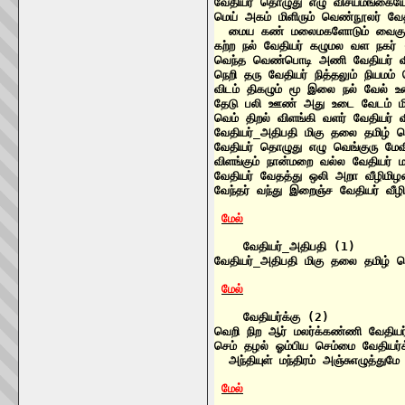
வேதியர் தொழுது எழு விசயமங்கைய
மெய் அகம் மிளிரும் வெண்நூலர் வேதி
  மைய கண் மலைமகளோடும் வைகு 
கற்ற நல் வேதியர் கழுமல வள நகர்
வெந்த வெண்பொடி அணி வேதியர் வி
நெறி தரு வேதியர் நித்தலும் நியமம
விடம் திகழும் மூ இலை நல் வேல் உ
தேடு பலி ஊண் அது உடை வேடம் மிக
வெம் திறல் விளங்கி வளர் வேதியர் வ
வேதியர்_அதிபதி மிகு தலை தமிழ் 
வேதியர் தொழுது எழு வெங்குரு மே
விளங்கும் நான்மறை வல்ல வேதியர் 
வேதியர் வேதத்து ஒலி அறா வீழிம
வேந்தர் வந்து இறைஞ்ச வேதியர் வீ
மேல்
    வேதியர்_அதிபதி (1)

வேதியர்_அதிபதி மிகு தலை தமிழ் 
மேல்
    வேதியர்க்கு (2)

வெறி நிற ஆர் மலர்க்கண்ணி வேதியர
செம் தழல் ஓம்பிய செம்மை வேதியர்க்
  அந்தியுள் மந்திரம் அஞ்சுஎழுத்து
மேல்