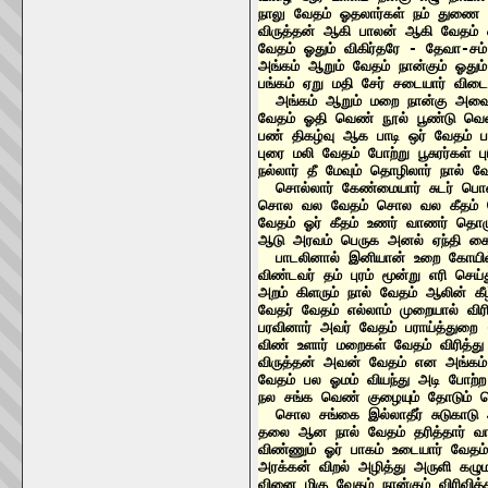
நாலு வேதம் ஓதலார்கள் நம் துணை
விருத்தன் ஆகி பாலன் ஆகி வேதம் ஓ
வேதம் ஓதும் விகிர்தரே - தேவா-சம
அங்கம் ஆறும் வேதம் நான்கும் ஓது
பங்கம் ஏறு மதி சேர் சடையார் விடை
  அங்கம் ஆறும் மறை நான்கு அவைய
வேதம் ஓதி வெண் நூல் பூண்டு வெ
பண் திகழ்வு ஆக பாடி ஒர் வேதம் 
புரை மலி வேதம் போற்று பூசுரர்கள்
நல்லார் தீ மேவும் தொழிலார் நால் வே
  சொல்லார் கேண்மையார் சுடர் பொ
சொல வல வேதம் சொல வல கீதம் சொ
வேதம் ஓர் கீதம் உணர் வாணர் தொழ
ஆடு அரவம் பெருக அனல் ஏந்தி கை 
  பாடலினால் இனியான் உறை கோயி
விண்டவர் தம் புரம் மூன்று எரி ச
அறம் கிளரும் நால் வேதம் ஆலின் க
வேதர் வேதம் எல்லாம் முறையால் விர
பரவினார் அவர் வேதம் பராய்த்துறை
விண் உளார் மறைகள் வேதம் விரித்த
விருத்தன் அவன் வேதம் என அங்கம
வேதம் பல ஓமம் வியந்து அடி போற்
நல சங்க வெண் குழையும் தோடும் பெய
  சொல சங்கை இல்லாதீர் சுடுகாடு 
தலை ஆன நால் வேதம் தரித்தார் வ
விண்ணும் ஓர் பாகம் உடையார் வேத
அரக்கன் விறல் அழித்து அருளி க
வினை மிகு வேதம் நான்கும் விரிவி