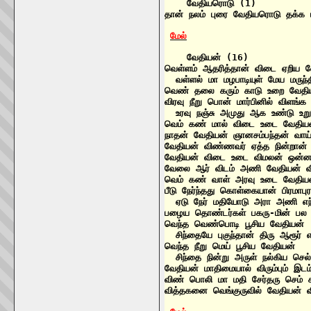
    வேதியரொடு (1)

தான் நலம் புரை வேதியரொடு தக்க
மேல்
    வேதியன் (16)

வெள்ளம் ஆதரித்தான் விடை ஏறிய வ
  வள்ளல் மா மழபாடியுள் மேய மரு
வெண் தலை கரும் காடு உறை வேதி
விரவு நீறு பொன் மார்பினில் விளங்க 
  உரவு நஞ்சு அமுது ஆக உண்டு உறு
வெம் கண் மால் விடை உடை வேதியன்
நாதன் வேதியன் ஞானசம்பந்தன் வாய
வேதியன் விண்ணவர் ஏத்த நின்றான்
வேதியன் விடை உடை விமலன் ஒன்ன
வேலை ஆர் விடம் அணி வேதியன் விர
வெம் கண் வாள் அரவு உடை வேதியன
பீடு நேர்ந்தது கொள்கையான் பிரமாபு
  ஏடு நேர் மதியோடு அரா அணி எந்
பழைய தொண்டர்கள் பகரு-மின் ப
வெந்த வெண்பொடி பூசிய வேதியன்

  சிந்தையே புகுந்தான் திரு ஆரூர்
வெந்த நீறு மெய் பூசிய வேதியன்

  சிந்தை நின்று அருள் நல்கிய செ
வேதியன் மாதிமையால் விரும்பும் 
விண் பொலி மா மதி சேர்தரு செம்
வித்தகனை வெங்குருவில் வேதியன் வ