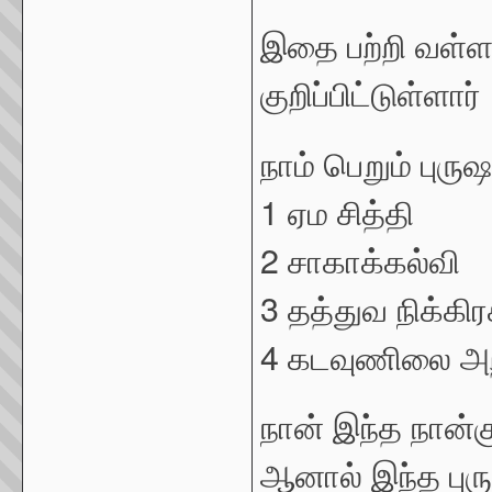
இதை பற்றி வள்ள
குறிப்பிட்டுள்ளார்
நாம் பெறும் புர
1 ஏம சித்தி
2 சாகாக்கல்வி
3 தத்துவ நிக்கிர
4 கடவுணிலை அற
நான் இந்த நான்கு
ஆனால் இந்த புரு