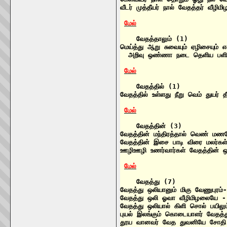
வீடர் முத்தீயர் நால் வேதத்தர் வீழ
மேல்
    வேதத்தாலும் (1)

மெய்த்து ஆறு சுவையும் ஏழிசையும் எண
  அறிவு ஒண்ணா நடை தெளிய பளிங
மேல்
    வேதத்தில் (1)

வேதத்தில் உள்ளது நீறு வெம் துயர் த
மேல்
    வேதத்தின் (3)

வேதத்தின் மந்திரத்தால் வெண் ம
வேதத்தின் இசை பாடி விரை மலர்கள்
ஊழிஊழி உணர்வார்கள் வேதத்தின் 
மேல்
    வேதத்து (7)

வேதத்து ஒலியானும் மிகு வேணுபுர
வேதத்து ஒலி ஓவா வீழிமிழலையே -
வேதத்து ஒலியால் கிளி சொல் பயில
புயல் இலங்கும் கொடையாளர் வேதத
தூய வானவர் வேத துவனியே சோதி 