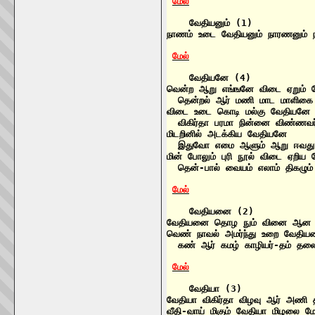
மேல்
    வேதியனும் (1)

நாணம் உடை வேதியனும் நாரணனும
மேல்
    வேதியனே (4)

வென்ற ஆறு எங்ஙனே விடை ஏறும் 
  தென்றல் ஆர் மணி மாட மாளிகை 
விடை உடை கொடி மல்கு வேதியனே

  விகிர்தா பரமா நின்னை விண்ணவ
மிடறினில் அடக்கிய வேதியனே

  இதுவோ எமை ஆளும் ஆறு ஈவது ஒ
மின் போலும் புரி நூல் விடை ஏறிய 
  தென்-பால் வையம் எலாம் திகழும்
மேல்
    வேதியனை (2)

வேதியனை தொழ நும் வினை ஆன வீ
வெண் நாவல் அமர்ந்து உறை வேதிய
  கண் ஆர் கமழ் காழியர்-தம் தல
மேல்
    வேதியா (3)

வேதியா விகிர்தா விழவு ஆர் அணி 
வீதி-வாய் மிகும் வேதியா மிழலை 