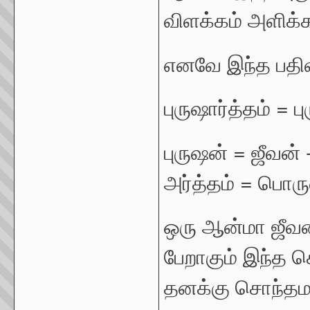
விளக்கம் அளிக்
எனவே இந்த பதிவ
புருஷார்த்தம் = ப
புருஷன் = ஜீவன்
அர்த்தம் = பொரு
ஒரு ஆன்மா ஜீவன
பேறாகும் இந்த 
தனக்கு சொந்த