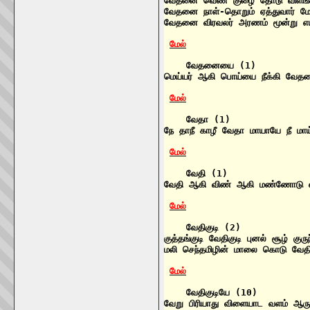
வேதனை வெண் குழை தோடு விளங்க
வேதனை நாள்-தொறும் ஏத்துவார் ம
வேதனை விரவலர் அரணம் மூன்று எ
மேல்
    வேதனையை (1)

மெய்யர் ஆகி பொய்யை நீக்கி வேத
மேல்
    வேதா (1)

நே தாநீ காழீ வேதா மாயாயே நீ மா
மேல்
    வேதி (1)

வேதி ஆகி விண் ஆகி மண்ணோடு எரி
மேல்
    வேதிகுடி (2)

குத்தங்குடி வேதிகுடி புனல் சூழ் குர
மலி செந்தமிழின் மாலை கொடு வேத
மேல்
    வேதிகுடியே (10)

வேறு பிரியாது விளையாட வளம் ஆரு