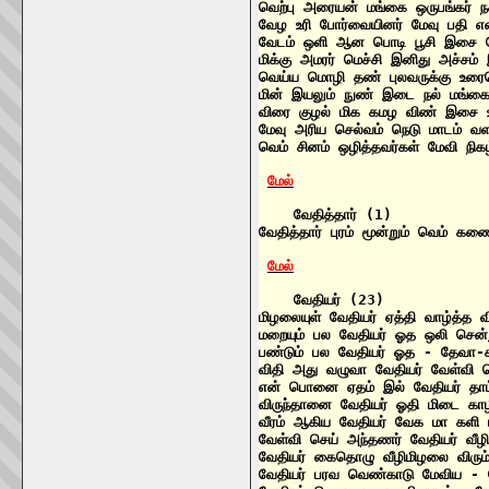
வெற்பு அரையன் மங்கை ஒருபங்கர் நக
வேழ உரி போர்வையினர் மேவு பதி என
வேடம் ஒளி ஆன பொடி பூசி இசை மே
மிக்கு அமரர் மெச்சி இனிது அச்சம
வெய்ய மொழி தண் புலவருக்கு உரை
மின் இயலும் நுண் இடை நல் மங்கை
விரை குழல் மிக கமழ விண் இசை உல
மேவு அரிய செல்வம் நெடு மாடம் வள
வெம் சினம் ஒழித்தவர்கள் மேவி நிக
மேல்
    வேதித்தார் (1)

வேதித்தார் புரம் மூன்றும் வெம் 
மேல்
    வேதியர் (23)

மிழலையுள் வேதியர் ஏத்தி வாழ்த்த
மறையும் பல வேதியர் ஓத ஒலி சென்
பண்டும் பல வேதியர் ஓத - தேவா-ச
விதி அது வழுவா வேதியர் வேள்வி 
என் பொனை ஏதம் இல் வேதியர் தாம
விருந்தானை வேதியர் ஓதி மிடை கா
வீரம் ஆகிய வேதியர் வேக மா களி
வேள்வி செய் அந்தணர் வேதியர் வீழ
வேதியர் கைதொழு வீழிமிழலை விரும
வேதியர் பரவ வெண்காடு மேவிய - 