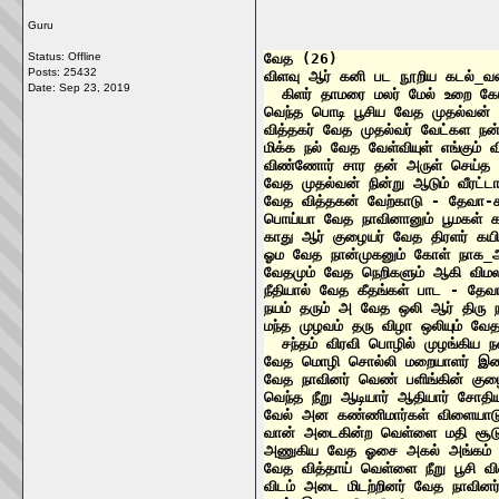
Guru
Status: Offline
வேத (26)

Posts: 25432
விளவு ஆர் கனி பட நூறிய கடல்_வ
Date:
Sep 23, 2019
  கிளர் தாமரை மலர் மேல் உறை கே
வெந்த பொடி பூசிய வேத முதல்வன்
வித்தகர் வேத முதல்வர் வேட்கள ந
மிக்க நல் வேத வேள்வியுள் எங்கும
விண்ணோர் சார தன் அருள் செய்த வ
வேத முதல்வன் நின்று ஆடும் வீரட்
வேத வித்தகன் வேற்காடு - தேவா-ச
பொய்யா வேத நாவினானும் பூமகள் 
காது ஆர் குழையர் வேத திரளர் க
ஓம வேத நான்முகனும் கோள் நாக_
வேதமும் வேத நெறிகளும் ஆகி வி
நீதியால் வேத கீதங்கள் பாட - தேவ
நயம் தரும் அ வேத ஒலி ஆர் திரு 
மந்த முழவம் தரு விழா ஒலியும் வேத
  சந்தம் விரவி பொழில் முழங்கிய 
வேத மொழி சொல்லி மறையாளர் இற
வேத நாவினர் வெண் பளிங்கின் குழ
வெந்த நீறு ஆடியார் ஆதியார் சோதி
வேல் அன கண்ணிமார்கள் விளையாட
வான் அடைகின்ற வெள்ளை மதி சூட
அணுகிய வேத ஓசை அகல் அங்கம் 
வேத வித்தாய் வெள்ளை நீறு பூசி
விடம் அடை மிடற்றினர் வேத நாவின