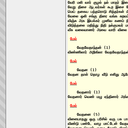
வேரி மலி வார் குழல் நல் மாதர்
வேறு திசை ஆடவர்கள் கூற இசை த
மெய் தகைய பத்தரொடு சித்தர்கள் 
வேலை ஒலி சங்கு திரை வங்க சுற
விஞ்சு அக இயக்கர் முனிவ கணம் 
விடுத்தலை மதித்து நிதி நல்குமவர
வீசு வலைவாணர் அவை வாரி விலை 
மேல்
    வேதவேதாந்தன் (1)

விண்ணிலார் அறிகிலா வேதவேதாந்த
மேல்
    வேதன (1)

வேதன தாள் தொழ வீடு எளிது ஆம
மேல்
    வேதனார் (1)

வேதனார் வெண் மழு ஏந்தினார் அங்
மேல்
    வேதனை (5)

விளையாதது ஒரு பரிசில் வரு பசு
விண்டு பண்டே வாழ மாட்டேன் வே