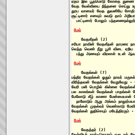
ஏதம் இல பூதமொடு கோதை துணை ஆத
வேத வேள்வியை நிந்தனை செய்து உ
தூய வானவர் வேத துவனியே சோதி 
சூட்டினார் எனவும் சுவடு தாம் அறி
  பாட்டினார் போலும் பந்தணைநல்லூர
மேல்
    வேதகீதன் (2)

சரியா நாவின் வேதகீதன் தாமரை நா
வெந்த வெண் நீறு பூசி விடை ஏறிய 
  பந்து அணவும் விரலாள் உடன் ஆவ
மேல்
    வேதங்கள் (7)

மந்திர வேதங்கள் ஓதும் நாவர் மரு
விரித்தவன் வேதங்கள் வேறுவேறு -
வேரி மலி பொழில் கிள்ளை வேதங்க
பல காலங்கள் வேதங்கள் பாதங்கள் 
மேலோடு கீழ் காணா மேன்மையான் வ
  நாலோடும் ஆறு அங்கம் நாலூர்மய
வேதங்கள் முதல்வர் வெண்காடு மேவ
வேதங்கள் துதிசெயும் மயேந்திரரும் 
மேல்
    வேதத்தர் (2)

கேள்வியர் நாள்-தொறும் ஓது நல் 