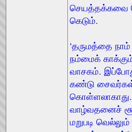
செயத்தக்கவை 
கெடும்.
‘தருமத்தை நாம்
நம்மைக் காக்கும
வாசகம். இப்போ
கண்டு சைவர்கள
கொள்ளலாகாது. 
வாழ்வதனைச் சூத
மறுபடி வெல்லும