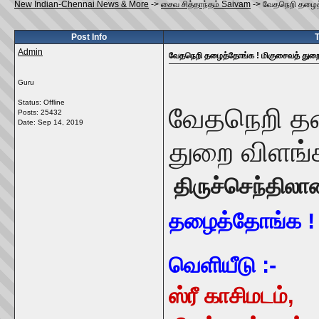
New Indian-Chennai News & More
->
சைவ சித்தாந்தம் Saivam
->
வேதநெறி தழைத்
Post Info
T
Admin
வேதநெறி தழைத்தோங்க ! மிகுசைவத் துறை
Guru
Status: Offline
வேதநெறி தழ
Posts: 25432
Date:
Sep 14, 2019
துறை விளங்
திருச்செந்தி
தழைத்தோங்க ! 
வெளியீடு :-
ஸ்ரீ காசிமடம்,