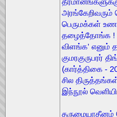
தீர்மானங்களுக்
அரங்கேறிவரும்
பெருமக்கள் உண
தழைத்தோங்க ! 
விளங்க’ எனும் தல
குமரகுருபரர் தி
(கார்த்திகை - 
சில திருத்தங்க
இந்நூல் வெளியிட
தருமையாதீனம் 