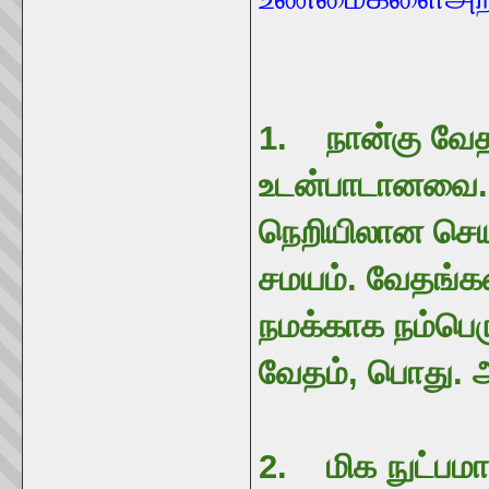
1. நான்கு வேத
உடன்பாடானவை
நெறியிலான செ
சமயம். வேதங்க
நமக்காக நம்பெ
வேதம், பொது. ஆக
2. மிக நுட்ப