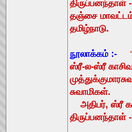
திருப்பனந்தாள் 
தஞ்சை மாவட்டம்
தமிழ்நாடு.
நூலாக்கம் :-
ஸ்ரீ-ல-ஸ்ரீ காசி
முத்துக்குமாரசுவ
சுவாமிகள்.
அதிபர், ஸ்ரீ க
திருப்பனந்தாள்
-