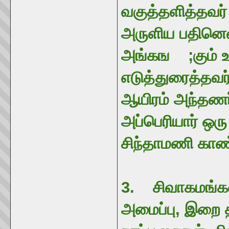
வகுத்தளித்தவர் 
அருளிய பதினெ
அங்கங ;கும் உ
எடுத்துரைத்தவ
ஆயிரம் அந்தணர
அப்பெரியார் ஒரு
சிந்தாமணி காண
3. சிவாகமங்கள
அமைப்பு, இறை த