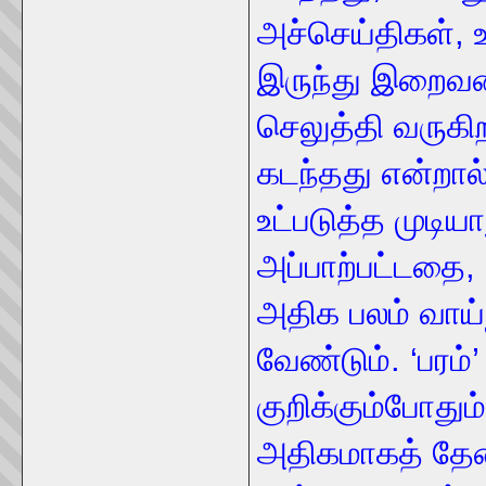
அச்செய்திகள், உ
இருந்து இறைவ
செலுத்தி வருகி
கடந்தது என்றால
உட்படுத்த முடியா
அப்பாற்பட்டதை,
அதிக பலம் வாய்
வேண்டும். ‘பரம்
குறிக்கும்போதும்
அதிகமாகத் தேவ