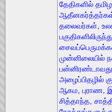
தேதிகளில் தம
ஆதீனகர்த்தர்கள
தலைவர்கள், உல
பகுதிகளிலிருந்த
சைவப்பெருமக்க
முன்னிலையில் 
பன்னிரண்டாவது
அழைப்பிதழில் கு
ஆகம, புராண, இ
சித்தாந்த, சாத்
நோக்கங்களுக்கும