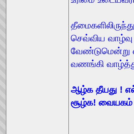
தீமைகளிலிருந்து
செவ்விய வாழ்வு
வேண்டுமென்று 
வணங்கி வாழ்த்த
ஆழ்க தீயது ! எ
சூழ்க! வையகம் த