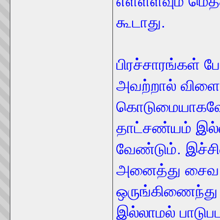
எள்ளளவும் மெத்
கூடாது.
பிரச்சாரங்கள் 
அவற்றால் விளைய
கொடுமையாகவே 
தாட்சண்யம் இல
வேண்டும். இச்ச
அனைத்து சைவ 
ஒருங்கிணைந்து 
இல்லாமல் பாடுபட