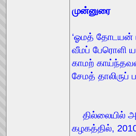
முன்னுரை
‘ஓமத் தோடயன்
வீமப் பேரொளி ய
காமற் காய்ந்த
சேமத் தாலிருப்
- நாவ
தில்லையில் அ
கழகத்தில், 2010