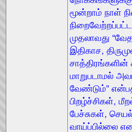
மூன்றாம் நாள் ந
நிறைவேற்றப்பட்ட
முதலாவது “வேத
இதிகாச, திருமு
சாத்திரங்களின் 
மாறுபடாமல் அவ
வேண்டும்” என்பத
பிறழ்ச்சிகள், மீ
பேச்சுகள், செய
வாய்ப்பில்லை என