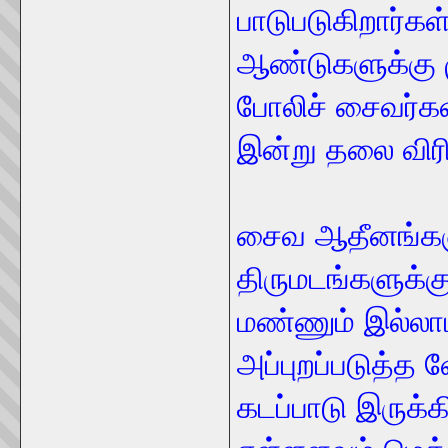
பாடுபடுகிறார்க
ஆண்டுகளுக்கு ம
போலிச் சைவர்
இன்று தலை விரி
சைவ ஆதீனங்களு
திருமடங்களுக்க
மண்ணும் இல்லாம
அப்புறப்படுத்
கடப்பாடு இருக்க