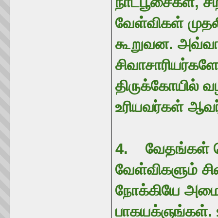
நாட்பூசைகள், சி
வேள்விகள் முத
கூறுவன. அவ்வா
சிவாசாரியர்களே
திருக்கோயில் வ
உரியவர்கள் ஆவர
4. வேதங்கள் 
வேள்விகளும் ச
நோக்கியே அமைவ
பாகயக்ஞங்கள்.