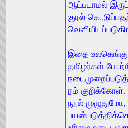
ஆட்படாமல் இருப்
குரல் கொடுப்பத
வெளியிடப்படுகி
இதை உலகெங்கும
தமிழர்கள் போற்ற
நடைமுறைப்படுத
நம் குறிக்கோள்.
நூல் முழுதுமோ
பயன்படுத்திக்
உரிமை உடையவரா