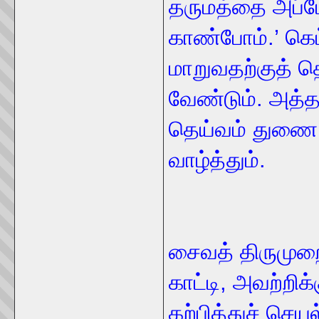
தருமத்தை அப்ப
காண்போம்.’ கெட
மாறுவதற்குத் 
வேண்டும். அத்த
தெய்வம் துணை ந
வாழ்த்தும்.
சைவத் திருமு
காட்டி, அவற்றி
கற்பித்துச் செய