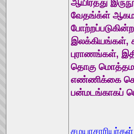
ஆயிரத்து இருநூ
வேதங்க்ள் ஆகம
போற்றப்படுகின
இலக்கியங்கள், ச
புராணங்கள், இத
தொகு மொத்தம
எண்ணிக்கை செய
பன்மடங்காகப் பெ
சமயாசாரியர்கள் 