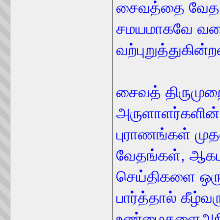
சைவத்தை வேத உ
சமயமாகவே வரை
வற்புறுத்துகின்
சைவத் திருமுறை
அருளாளர்களின்
புராணங்கள் முத
வேதங்கள், ஆகமங்
செய்திகளை ஒருசே
பார்த்தால் கீழ்வர
உண்மைகளைஅறி