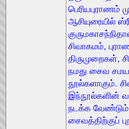
பெரியபுராணம் ம
ஆசியுரையில் ஸ்ரீ
குருமகாசந்நிதா
சிவாகமம், புரா
திருமுறைகள், ச
நமது சைவ சமயத்
நூல்களாகும். சி
இந்நூல்களின் 
நடக்க வேண்டும்
சைவத்திற்குப் ப