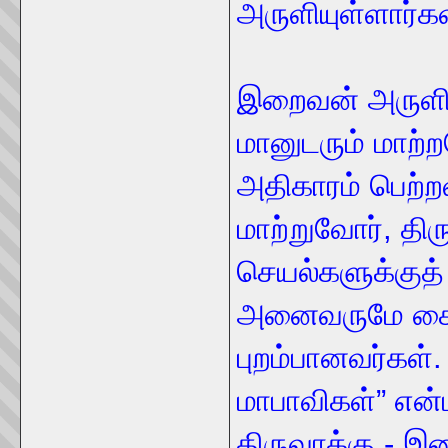
அருளியுள்ளார்கள
இறைவன் அருளி
மானுடரும் மாற
அதிகாரம் பெற்ற
மாற்றுவோர், திர
செயல்களுக்கு
அனைவருமே சைவ
புறம்பானவர்கள்
மாபாவிகள்” என்
திருவாக்கு - இ