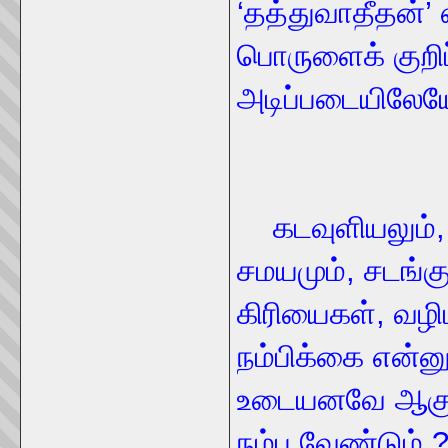
‘தத்துவாதீதன்’
பொருளைக் குறிப்
அடிப்படையிலேய
கடவுளியலும்
சமயமும், சடங்கு
கிரியைகள், வழி
நம்பிக்கை என்ன
உடையனவே ஆகும்
நம்ப வேண்டும் ?