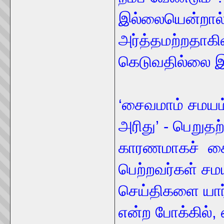
இல்லையென்றால் 
அர்த்தமற்றதாகிவ
கெடுவதில்லை இது
‘சைவமாம் சமயம்
அரிது’ - பெறுதற
காரணமாகச் சைவ
பெற்றவர்கள் ச
செய்திகளை யார
என்ற போக்கில், எ