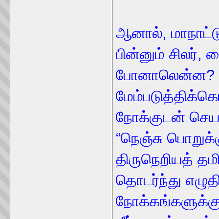
ஆனால், மாநாட்டுத
பின்னும் சிலர், 
போனாலென்ன? ந
மேம்படுத்திக்
நோக்குடன் செய
“நெஞ்சு பொறுக்
திருநெறியத் தமி
தொடர்ந்து எழுத
நோக்கங்களுக்கு