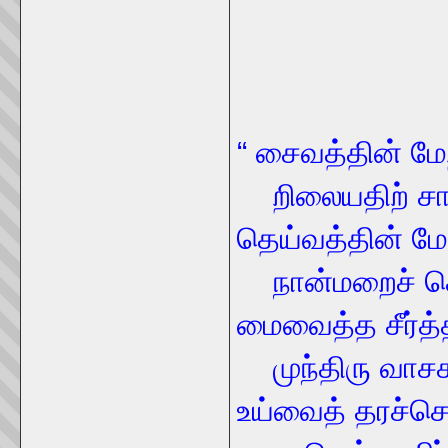
- சி
“ சைவத்தின் மே
றிலையதிற் சார
தெய்வத்தின் மே
நான்மறைச் செ
மைவைத்த சீர்த்
முந்திரு வாசக
உய்வைத் தரச்செ