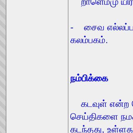
றாளெம்மு யிர
- சைவ எல்லப்ப
கலம்பகம்.
நம்பிக்கை
கடவுள் என்ற 
செய்திகளை நமக்
கடந்தது, உள்ளத