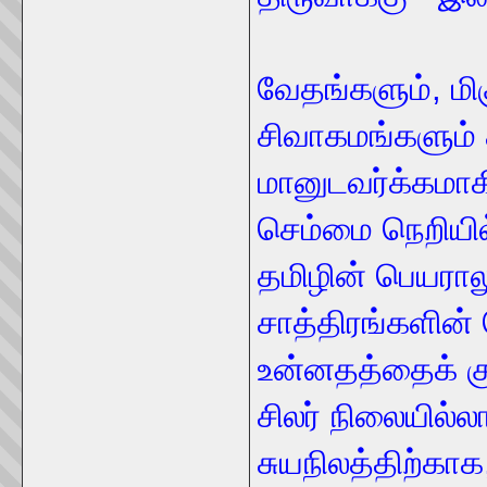
வேதங்களும், ம
சிவாகமங்களும்
மானுடவர்க்கமாக
செம்மை நெறியில
தமிழின் பெயராலு
சாத்திரங்களின்
உன்னதத்தைக் கு
சிலர் நிலையில்
சுயநிலத்திற்கா