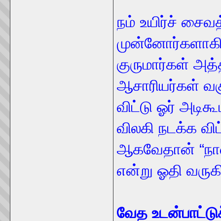
நம் உயிர்ச் சைவ
முன்னோர்களாகி
குருமார்கள் அத
ஆசாரியர்கள் வ
விட்டு ஓர் அடிக
விலகி நடக்க விட
ஆகவேதான் “நால
என்று ஓதி வருக
வேத உடன்பாட்டு