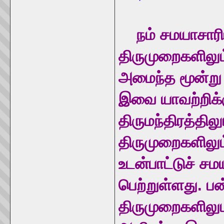
நம் சமயாசாரி
திருமுறைகளிலு
அமைந்த மூன்று 
இவை யாவற்றிக்கு
திருமந்திரத்தில
திருமுறைகளிலும
உடன்பாட்டுச் ச
பெற்றுள்ளது. பன
திருமுறைகளிலு