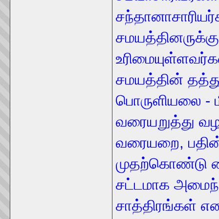
சந்தானாசாரியர்க
சமயத்தினருக்கு
உரிமையுள்ளவர்க
சமயத்தின் தத்த
பொருளியலை - ம
வரையறுத்து வழங
வரையறை, பதின்
முதற்கொண்டு சை
சட்டமாக அமைந்
சாத்திரங்கள் எ