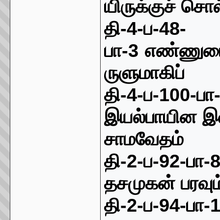
யிருக்குச் சொல
தி
-4-
ப
-48-
பா
-
3
எண்ணு
ருளுமாகிப்
தி
-4-
ப
-100-
பா
இ
யல்பாயின
இ
சாமவேதம்
தி
-2-
ப
-92-
பா
-
தசமுகன் பரவும
தி
-2-
ப
-94-
பா
-