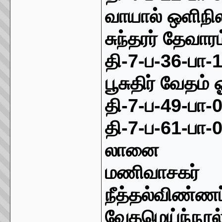
வாயா
ல்
ஒ
ளிநி
சுந்தரர் தேவாரம
தி
-7-
ப
-36-
பா
-
பூசுதிர்
வேதம் ஓ
தி
-7-
ப
-49-
பா
-
தி
-7-
ப
-61-
பா
-
லானை
மணிவாசகர்
நீத்தல்விண்ணப
வேதமெய்ந்நூல