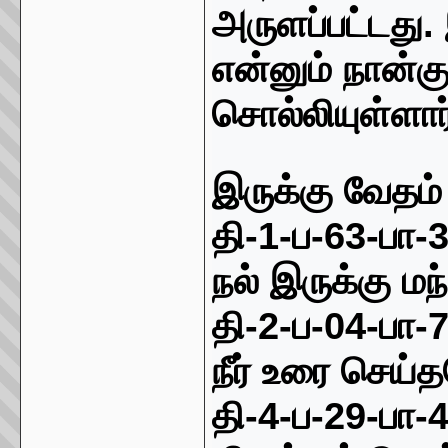
அருளப்பட்டது
.
என்னும் நான்
சொல்லியுள்ளா
இருக்கு வேதம்
தி
-1-
ப
-63-
பா
-
நல்
இ
ருக்கு ம
தி
-2-
ப
-04-
பா
-
நீ
ர் உ
ரை செய்த
தி
-4-
ப
-29-
பா
-