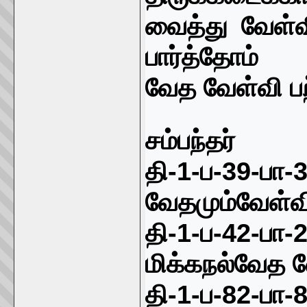
வைத்து வேள்
பார்த்தோம்
வேத வேள்வி ப
சம்பந்தர்
தி-
1-
ப-
39-
பா-
வேதமும்வேள்வி
தி-
1-
ப-
42-
பா-
மிக்கநல்வேத வ
தி-
1-
ப-
82-
பா-