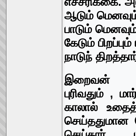
எச்சரிக்கை. அ
ஆடும் மெனவும்
பாடும் மெனவும்
கேடும் பிறப்பும
நாடுந் திறத்தா
இறைவன
புரிவதும்
,
மா
காலால் உதைத
செய்ததுமான 
செய்தார் ம