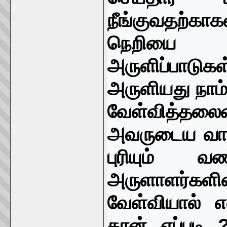
நீங்குவதற்காக
நெறியை அள
அருளிப்பாடுகள
அருளியது நாம் 
வேள்வித்தல
அவருடைய வாக
புரியும் 
அருளாளர்களின
வேள்வியால்
தான் எப்படி