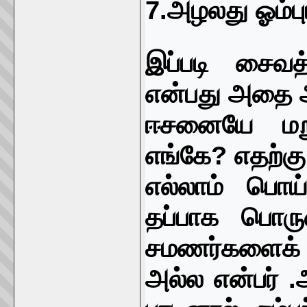
7.
அழலது ஓம்பு
இப்படி சைவத
என்பது அதை 
ஈசனையே மறுப
எங்கே
?
எதற்கு
எல்லாம் பொய்
தப்பாக பொரு
சமணர்களைக் க
அல்ல என்பர் .