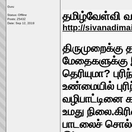
Guru
தமிழ்வேள்வி வ
Status: Offline
Posts: 25432
Date:
Sep 12, 2019
http://sivanadima
திருமுறைக்கு 
மேதைகளுக்கு இ
தெரியுமா? புரிந
உண்மையில் புரிந
வழிபாட்டினை க
உமது நிலை.கிர
பாடலைச் சொல்வ