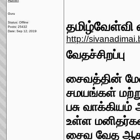
Admin
Guru
தமிழ்வேள்வி 
Status: Offline
Posts: 25432
Date:
Sep 12, 2019
http://sivanadimai
வேதச்சிறப்பு
சைவத்தின் ம
சமயங்கள் மற்ற
பசு வாக்கியம
உள்ள மனிதர்கள
சைவ வேத ஆகம