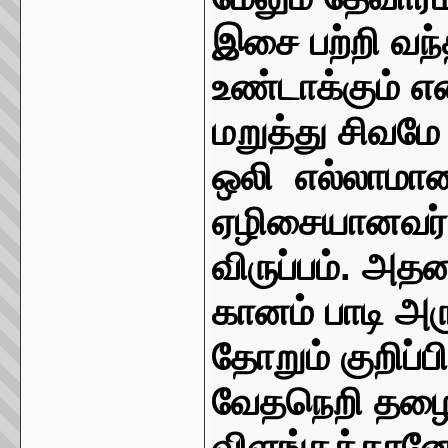
இசை பற்றி வந்
உண்டாக்கும் 
மறுத்து சிவம
ஒலி எல்லாமான
ஏழிசையானவர்
விருப்பம்
.
அதனா
கானம் பாடி அர
தோறும் குறிப்பி
வேதநெறி தழை
விளங்கத்தான