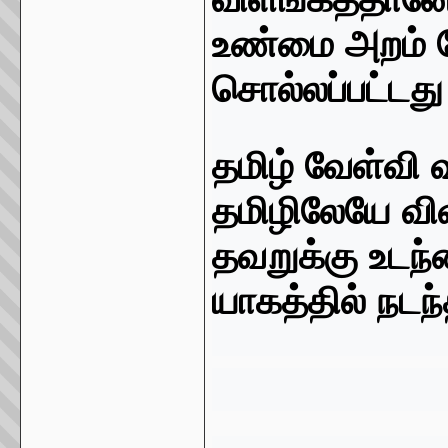
உண்மை அறம் வ
சொல்லப்பட்டது
தமிழ் வேள்வி 
தமிழிலேயே விள
தவறுக்கு உடந்
யாகத்தில் நட
போற்றி
திருச்