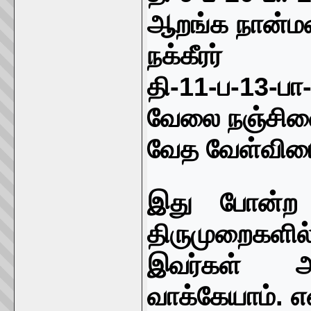
ஆறங்க நான்ம
நக்கீரர்
தி-
11-
ப-
13-
பா
வேலை நஞ்சின
வேத வேள்வி
இது போன்ற 
திருமுறைகளில்
இவர்கள் அர
வாக்கேயாம்.