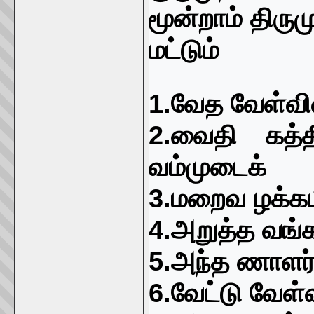
மூன்றாம் திரு
மட்டும்
1.
வேத வேள்வி
2.
வைதி கத்
வம்முடைக்
3.
மறைவ ழக்கம
4.
அறுத்த வங்
5.
அந்த ணாளர் 
6.
வேட்டு வேள