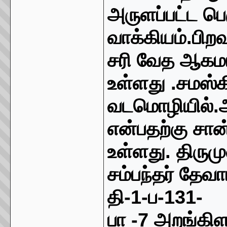
அருளப்பட்ட பெ
வாக்கியம்
.
பிற
சரி வேத ஆகமங
உள்ளது
.
சமஸ்க
வடமொழியில்
.
என்பதற்கு சான
உள்ளது
.
திரும
சம்பந்தர் தேவா
தி
-1-
ப
-131-
பா
-7
அறங்கிள