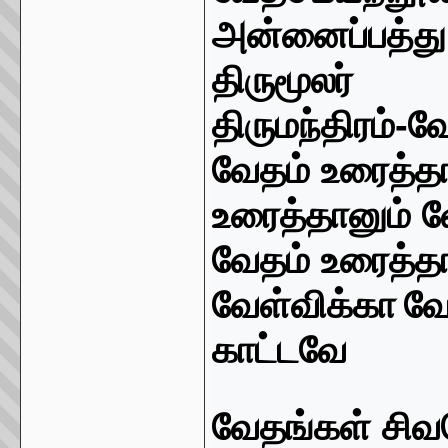
அன்னைப்பத்த
திருமூலர்
திருமந்திரம்
-
வே
வேதம் உரைத்த
உரைத்தானும் 
வேதம் உரைத்தா
வேள்விக்கா
வே
காட்டவே
வேதங்கள் சிவ