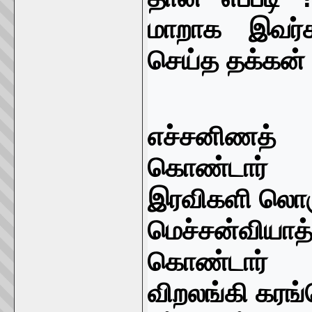
மாறாக இவர்க
செய்த தக்கன் 
எச்சனிணத்
கொண்டார்
இரவிகளி லொரு
மெச்சன்விய
கொண்டார்
விறலங்கி கரங