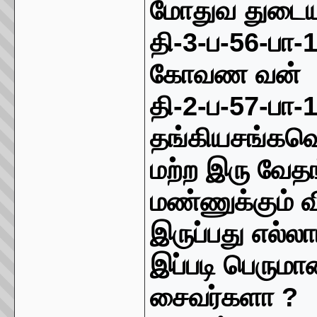
மோதுவ துடைய
தி
-3-
ப
-56-
பா
-
கோவண வன்
தி
-2-
ப
-57-
பா
-
தங்கிய
சங்கவ
மற்ற இரு வே
மண்ணுக்கும் வ
இருப்பது எல்ல
இப்படி பெரும
சைவர்களா
?