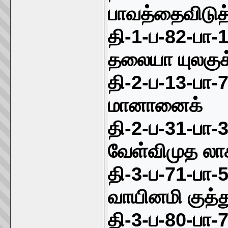
பாவத்தைவிடுத்
தி-
1-
ப-
82-
பா-
தலையா யுலகுக
தி-
2-
ப-
13-
பா-
மானானைக்
தி-
2-
ப-
31-
பா-
வேள்விமுத லா
தி-
3-
ப-
71-
பா-
வாயினமி குத்த
தி-
3-
ப-
80-
பா-