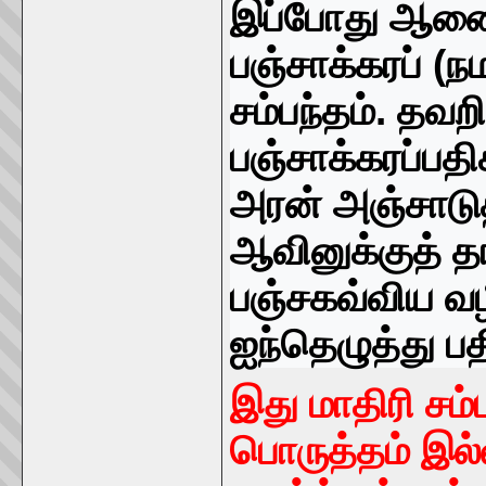
இப்போது ஆனைந
பஞ்சாக்கரப் (
சம்பந்தம். தவறி
பஞ்சாக்கரப்பத
அரன் அஞ்சாடுதல
ஆவினுக்குத் த
பஞ்சகவ்விய வழி
ஐந்தெழுத்து பத
இது மாதிரி சம்
பொருத்தம் இல்