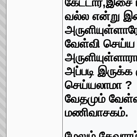
கேட்டார்
,
இசை பா
வல்ல
என்று இன
அருளியுள்ளார
வேள்வி செய்ய 
அருளியுள்ளார
அப்படி இருக்க 
செய்யலாமா
?
வேதமும் வேள்வ
மணிவாசகம்
.
மேலும் தேவாரம