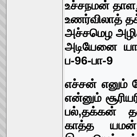
உச்சநமன் தாளற
உணர்விலாத் தக
அச்சமெழ அழித
அடியேனை யாட
ப-
96-
பா-
9
எச்சன் எனும்
என்னும் சூரிய
பல்
,
தக்கன் 
காத்த யமன