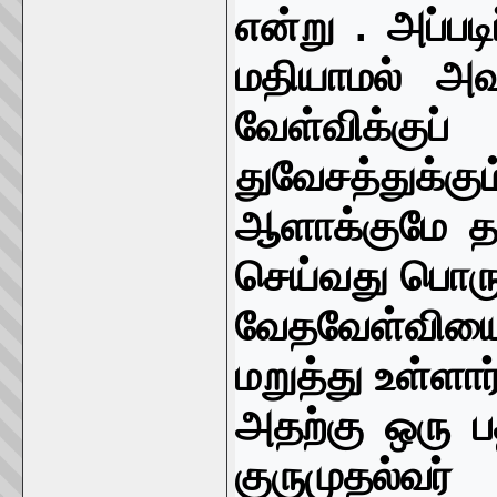
என்று . அப்பட
மதியாமல் அவ
வேள்விக்க
துவேசத்துக
ஆளாக்குமே த
செய்வது பொருள
வேதவேள்வியை
மறுத்து உள்ளா
அதற்கு ஒரு பத
குருமுதல்வர்