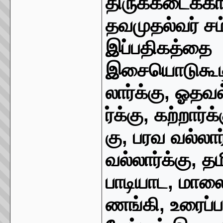
திருக்கடைக்காப
தவமுதல்வர் சம
இப்பதிகத்தை
இசையொடுகூட
லார்க்கு
,
ஓதவல்
ர்க்கு
,
கற்றார்க்
கு
,
பரவ வல்லார
வல்லார்க்கு
,
தமி
பாடியாட
,
மாலைவ
ணங்கி
,
உரைப்ப