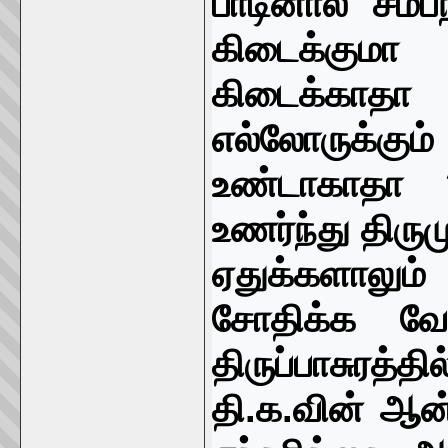
பாடினால் சம்ப
கிடைக்
கிடைக்காத
எல்லோர
உண்டாகாதா
உணர்ந்து திரு
ஏதுக்களாலும
சோதிக்க வ
திருப்பாசுரத்தில
தி.க.வின் ஆன்