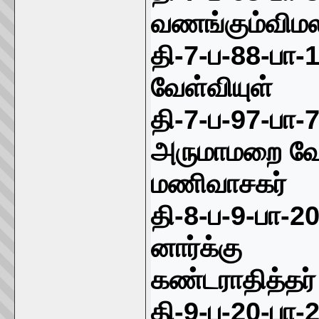
வணங்கும்வி
தி-
7-
ப-
88-
பா-
வேள்வியுள்
தி-
7-
ப-
97-
பா-
அருமாமறை வே
மணிவாசகர்
தி-
8-
ப-
9-
பா-
2
னார்க்கு
கண்டராதித்தர்
தி-
9-
ப-
20-
பா-