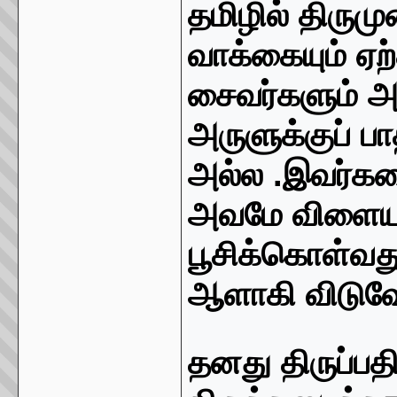
தமிழில் திரு
வாக்கையும் ஏ
சைவர்களும் 
அருளுக்குப் ப
அல்ல
.
இவர்கள
அவமே விளையு
பூசிக்கொள்வத
ஆளாகி விடுவ
தனது திருப்பத