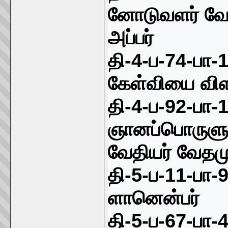
னோடுவளர் வே
அப்பர்
தி-
4-
ப-
74-
பா-
கேள்வியை வி
தி-
4-
ப-
92-
பா-
ஞானப்பொருளும
வேதியர் வேதம
தி-
5-
ப-
11-
பா-
ளானென்பர்
தி-
5-
ப-
67-
பா-