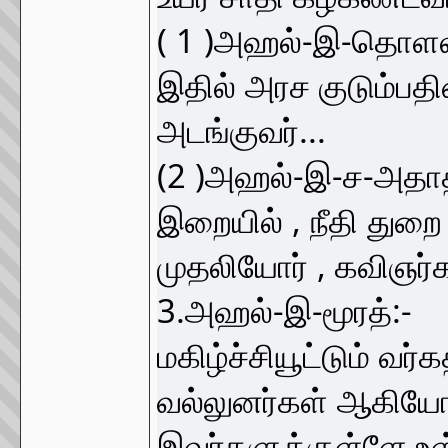
( 1 )அஹல்-இ-தொளலத்
இதில் அரச குடும்பதி
அடங்குவர்...
(2 )அஹல்-இ-ச-அதாத் 
இறையில் , நீதி துறை
முதலியோர் , கவிஞர்க
3.அஹல்-இ-மூரத்:-
மகிழ்ச்சியூட்டும் வர
வல்லுனர்கள் ஆகியோர
இவர்களுக்குள்ளே 