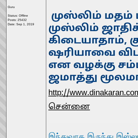
Guru
முஸ்லிம் மதம
Status: Offline
Posts: 25432
Date:
Sep 1, 2019
முஸ்லிம் ஜாதி
கிடையாதாம், க
ஷரியாவை விட பி
என வழக்கு சம்ப
ஜமாத்து மூலம
http://www.dinakaran.c
சென்னை
இந்துவாக இருந்து இஸ்லா