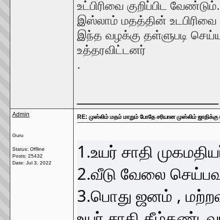
உட்பிரிவை குறிப்பிட வேண்டும்
இஸ்லாம் மதத்தின் உடபிரிவை
இந்த வழக்கு தள்ளுபடி செய்ய
உத்தரவிட்டனர்
.
__________________
Admin
RE: முஸ்லிம் மதம் மாறும் போதே சரியான முஸ்லிம் ஜாதிக்க
Guru
1.உயர் சாதி முகமதிய
Status: Offline
Posts: 25432
Date:
Jul 3, 2022
2.வீடு வேலை செய்பவர
3.பொது ஜனம் , மற்ற
உயர் சாதி கீழ்கண்டவாற