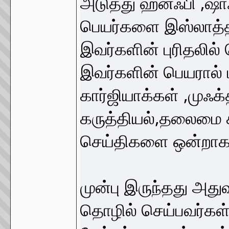
அடுத்து ஹனஃபி ,ஷாஃ
பெயர்களை இஸ்லாத்தி
இவர்களின் புரிதலில
இவர்களின் பெயரால்
கார்ஜியாக்கள் ,முஃக
கருத்தியல்,தலைமை ச
செய்திகளை ஒன்றாக போ
முன்பு இருந்தது அது
தொழில் செய்பவர்கள