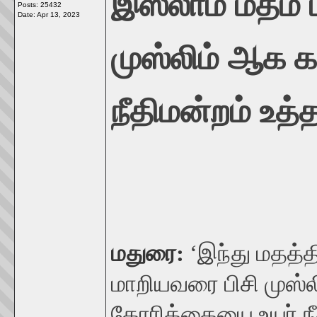
இஸ்லாம் மதம் 
Posts: 25432
Date:
Apr 13, 2023
முஸ்லிம் ஆக க
நீதிமன்றம் உத்
மதுரை:
‘இந்து மதத்த
மாறியவரை பிசி முஸ்
கோரிக்கையை உயர் நீத