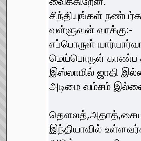
வைக்கிறேன்.
சிந்தியுங்கள் நண்பர்
வள்ளுவன் வாக்கு:-
எப்பொருள் யார்யார்வ
மெய்பொருள் காண்ப 
இஸ்லாமில் ஜாதி இல்
அடிமை வம்சம் இல்லை 
தௌலத்,அதாத்,சைய
இந்தியாவில் உள்ளவர்