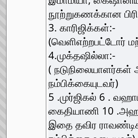
நூற்றுகணக்கான பிரி
3. காரிஜிக்கள்:-
(வெளிஎற்றபட்டோர் ம
4.முக்தஷில்லா:-
( நடுநிலையாளர்கள்
நம்பிக்கையுடவர்)
5 .முர்ஜிகல் 6 . வஹா
கைதியாணி 10 .அஹமத
இதை தவிர ராவண்டிகள்