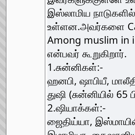
இஸ்லாமிய நாடுகளில்
உள்ளன.அவர்களை Cast
Among muslim in in
என்பவர் கூறுகிறார்.
1.சுன்னிகள்:-
ஹனபி, ஷாபியீ, மாலீதி
துஷி (சுன்னியில் 65 
2.ஷியாக்கள்:-
ஜைதிய்யா, இஸ்மாயிலி
இமாமியா, கைஷானியா