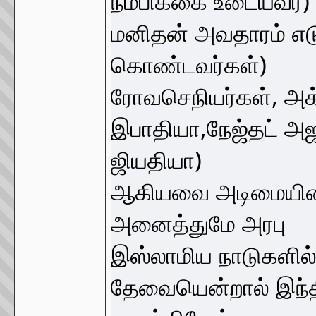
நம்பிக்கை உடையவர்) 
மனிதன் அவதாரம் எடு
கொண்டவர்கள்)
ரோவசெநியர்கள், அக்
இபாதியா,நேஜ்தட் அஜ
ஜியதியா)
ஆகியவை அடிமையின 
அனைத்துமே அரபு
இஸ்லாமிய நாடுகளில் 
தேவையென்றால் இந்தி