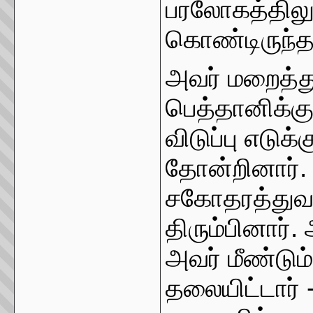
பரலோகத்திலு
கொண்டிருந்தா
அவர் மறைத்து
பெத்தானிக்க
விடுப்பு எடுக
தோன்றினார். 
சகோதரத்துவத
திரும்பினார்
அவர் மீண்டும்
தலையிட்டார் 