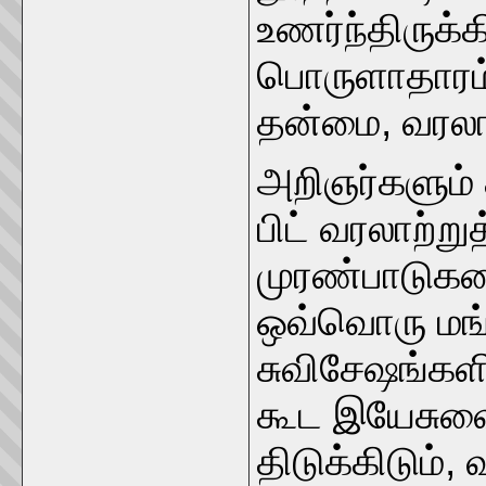
உணர்ந்திருக்
பொருளாதாரம்,
தன்மை, வரலா
அறிஞர்களும்
பிட் வரலாற்ற
முரண்பாடுகளை
ஒவ்வொரு மங்
சுவிசேஷங்கள
கூட இயேசுவை 
திடுக்கிடும்,