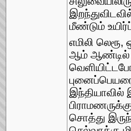
சிலுவையிலிரு
இறந்துவிடவில
மீண்டும் உயிர்ப
எமிலி லெரூ, 
ஆம் ஆண்டில
வெளியிட்டபோத
புனைப்பெயரைப
இந்தியாவில் இ
பிராமணருக்க
சொத்து இருந்
செல்வாக்கு 