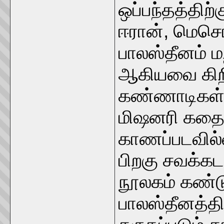
ஒப்பந்தத்திற்
ஈரான், மெசொ
பாலஸ்தீனம் மற
ஆகியவை கிற
கண்ணாடிகள்
மிஷனரி கதை
காணப்படவில்
பிறகு சவக்கடல
நூலகம் கண்டு
பாலஸ்தீனத்தி