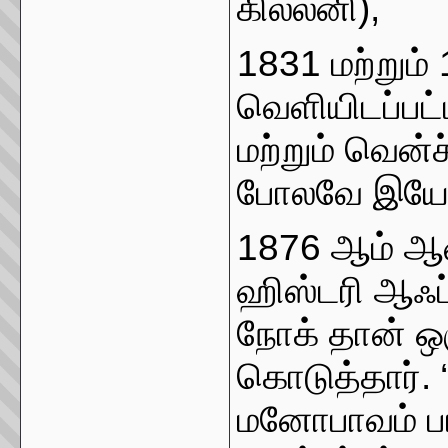
கில்லனி),
1831 மற்றும்
வெளியிடப்பட்
மற்றும் வென்ச
போலவே இயேச
1876 ​​ஆம் ஆ
ஹிஸ்டரி ஆஃப் 
நோக் தான் ஒர
கொடுத்தார். 
மனோபாவம் பர