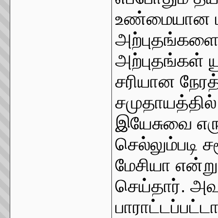
உண்மையான மர
அற்புதங்களை
அற்புதங்கள் 
சரியான நேரத்
சமுதாயத்தில
இயேசுவை எரு
செல்லும்படி ச
மேசியா என்று
செய்தார். அவ
பாராட்டப்பட்