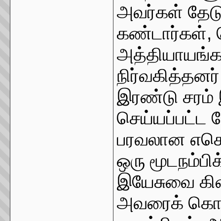
அவர்கள் தேட
கண்டார்கள்,
அத்தியாயங்
நிர்வகித்தனர
இரண்டு சரம் 
செய்யப்பட்ட 
பரவலான எசென
ஒரு மூடநம்பி
இயேசுவை கிளர
அவரைக் கொல