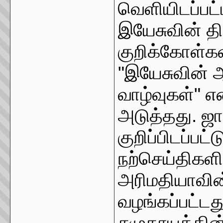
வெளியிடப்பட்ட
இயேசுவின் திட
குறிக்கோள்கள
"இயேசுவின்
வாழ்வுகள்" எ
அடுத்தது. ஜா
குறிப்பிடப்பட
நற்செய்திகளில
அரிமதியாவி
வழங்கப்பட்டத
சமுதாயத்தி