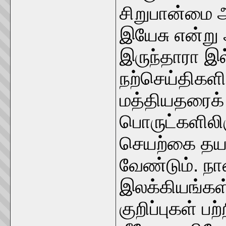
சிறுபான்மை அ
இயேசு என்று 
இருந்தாரா இல
நற்செய்திகளி
மத்தியதரைக் 
பொருட்களிலிர
செயற்கை தயார
வேண்டும். ந
இலக்கியங்கள
குறிப்புகள் 