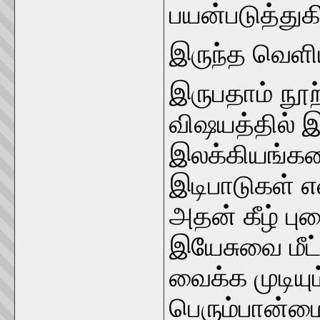
பயன்படுத்துக
இருந்த வெளிய
இருபதாம் நூற்
விஷயத்தில்
இலக்கியங்க
இடிபாடுகள் 
அதன் கீழ் பு
இயேசுவை மீட்
வைக்க முடியு
பெரும்பான்மை 