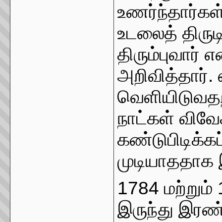
உணர்ந்தார்க
உடலைத் திரு
திரும்புவார் 
அறிவித்தார்.
வெளியிடுவதற்
நாட்கள் விவே
கண்டுபிடிக்
முடியாததாக இ
1784 மற்றும் 
இருந்து இரண