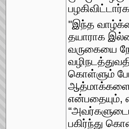
பழகிவிட்டார்க
"இந்த வாழ்க
தயாராக இல்
வருகையை நோக
வழிநடத்துவதி
கொள்ளும் ப
ஆத்மாக்களை அ
என்பதையும், 
“அவர்களுட
பகிர்ந்து கொ