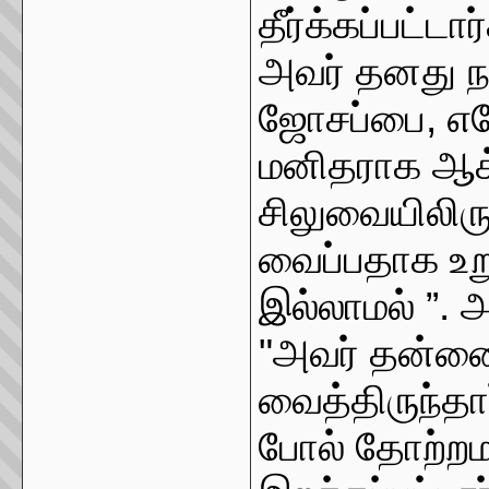
தீர்க்கப்பட்டா
அவர் தனது ந
ஜோசப்பை, எ
மனிதராக ஆக்க
சிலுவையிலிரு
வைப்பதாக உறு
இல்லாமல் ”. அ
"அவர் தன்னை
வைத்திருந்தா
போல் தோற்றம