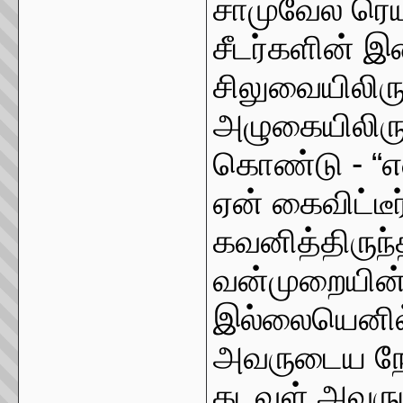
சாமுவேல் ரெய
சீடர்களின் இ
சிலுவையிலிர
அழுகையிலிருந
கொண்டு - “என
ஏன் கைவிட்டீர
கவனித்திருந
வன்முறையின்ற
இல்லையெனில் 
அவருடைய நோக
கடவுள் அவரு