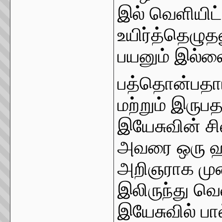
இல் வெளியிட
உயிர்த்தெழுதல
பயனும் இல்ல
பத்தொன்பதாம்
மற்றும் இருப
இயேசுவின் ச
அவரை ஒரு ஹி
அறிஞராக முன்
இலிருந்து வெ
இயேசுவில் பால