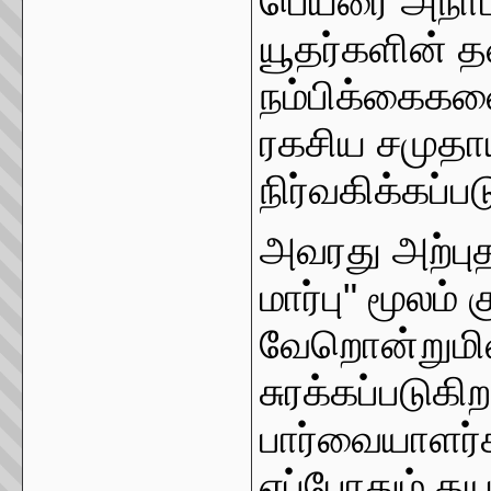
பெயரை அநாம
யூதர்களின் 
நம்பிக்கைகள
ரகசிய சமுதா
நிர்வகிக்கப்பட
அவரது அற்புத
மார்பு" மூலம
வேறொன்றுமில
சுரக்கப்படுகி
பார்வையாளர்
எப்போதும் தய