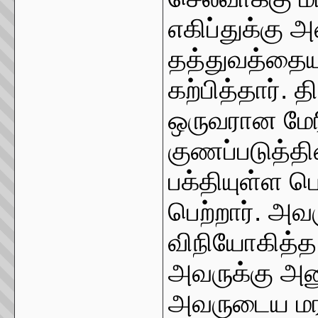
எகிப்துக்கு 
தத்துவத்தையு
கற்பித்தார். 
ஒருவரான மே
குணப்படுத்தி
பக்தியுள்ள பெ
பெற்றார். அவ
விநியோகித்
அவருக்கு அனு
அவருடைய மரண