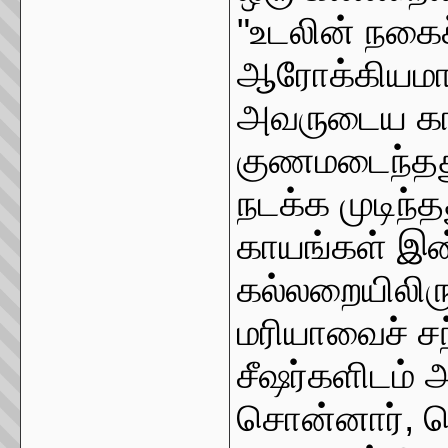
"உடலின் நகைச
ஆரோக்கியமான
அவருடைய காய
குணமடைந்தது
நடக்க முடிந்
காயங்கள் இன்
கல்லறையிலிர
மரியாவைச் சந
சீஷர்களிடம் அ
சொன்னார், வெ