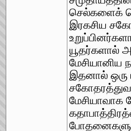
செல்களைக் க
இரகசிய சகோ
உறுப்பினர்களா
யூதர்களால் 
மேசியானிய ந
இதனால் ஒரு ப
சகோதரத்துவம
மேசியாவாக த
கதாபாத்திரத
போதனைகளுக்