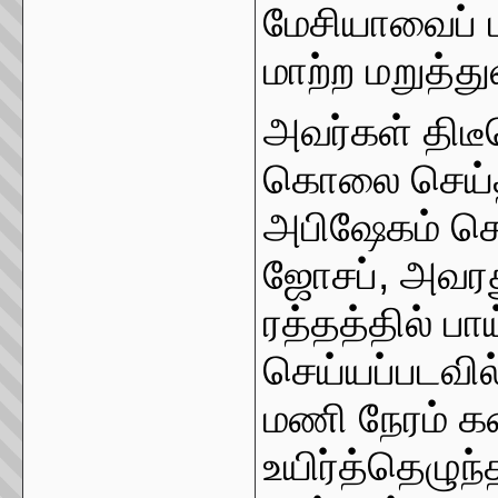
மேசியாவைப் ப
மாற்ற மறுத்து
அவர்கள் திட
கொலை செய்த
அபிஷேகம் செ
ஜோசப், அவரது
ரத்தத்தில் ப
செய்யப்படவி
மணி நேரம் க
உயிர்த்தெழுந