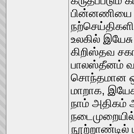
கருதப்படும் க
பின்னணியை 
நற்செய்திகள
உலகில் இயேசு
கிறிஸ்தவ சக
பாலஸ்தீனம் 
சொந்தமான ஒ
மாறாக, இயேசு
நாம் அதிகம் அ
நடைமுறையில் 
நூற்றாண்டில்