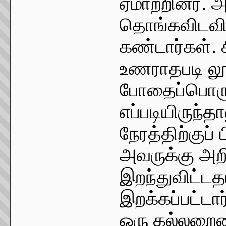
ஏமாற்றினர். 
தொங்கவிடவி
கண்டார்கள்.
உணராதபடி ல
போதைப்பொருட்
எப்படியிருந்த
நேரத்திற்குப
அவருக்கு அறி
இறந்துவிட்ட
இறக்கப்பட்டார
ஒரு கல்லறைய