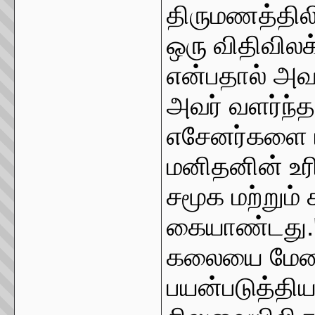
திருமணத்திலி
ஒரு விதிவி
என்பதால் அவ
அவர் வளர்ந்த
எசேனர்களை ஈர
மனிதனின் உரி
சமூக மற்றும
கையாண்டது." 
கலையை மேடை
பயன்படுத்திய