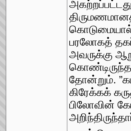
அகற்றப்பட்டத
திருமணமானதிலி
கொடுமையால்
பரலோகத் தகப
அவருக்கு ஆறு
கொண்டிருந்த
தோன்றும். ”க
கிரேக்கக் கர
பிலோவின் கோ
அறிந்திருந்தார