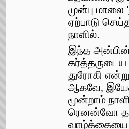
முன்பு மாலை 
ஏற்பாடு செய்த
நாளில்.
இந்த அன்பின்
கர்த்தருடைய மா
துரோகி என்று 
ஆகவே, இயேசு
மூன்றாம் நாளி
ரெனன்வோ தனத
வாழ்க்கையை