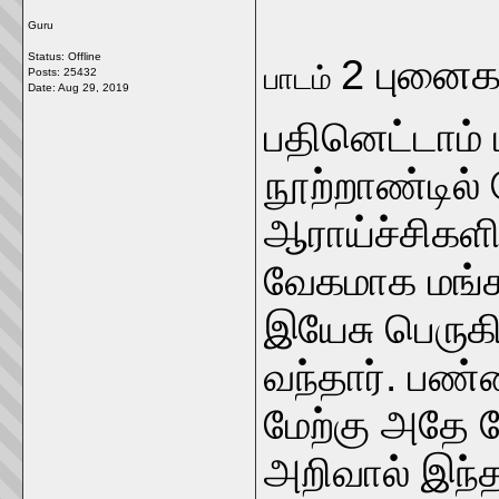
Guru
Status: Offline
2 புனை
பாடம்
Posts: 25432
Date:
Aug 29, 2019
பதினெட்டாம் 
நூற்றாண்டில்
ஆராய்ச்சிகள
வேகமாக மங்க
இயேசு பெருக
வந்தார். பண்
மேற்கு அதே 
அறிவால் இந்