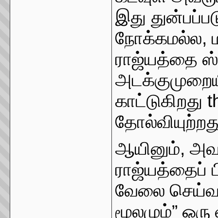
இது துன்பப்ப
நோக்கமல்ல, ம
ராஜ்யத்தை ஸ்
அடக்குமுறையி
காட்டுகிறது 
தோல்வியுற்றது
ஆயினும், அவ
ராஜ்யத்தைப் ப
வேலை செய்வத
மூலமும்” ஒரு