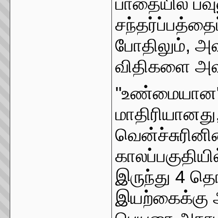
பாதையில் பவு
சந்தர்ப்பத்
போதிலும், அவ
விதிகளை அவர்
"உண்மையான"
மாதிரியானது,
வென்ச்சுரின
காலப்பகுதியி
இருந்து 4 தொ
இயற்கைக்கு அ