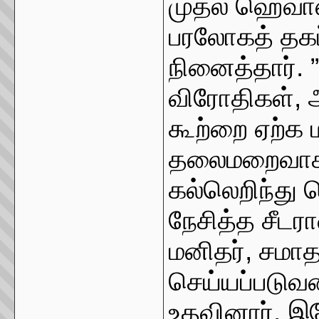
முதல் ஹெவாஸ
பரலோகத் தக
நினைத்தார்.
விரோதிகள், 
கூற்றை ஏற்க ம
தலைமறைவாக 
கல்லெறிந்து 
நேசித்த சீட
மனிதர், சமா
செய்யப்படுவத
உதவினார், இய