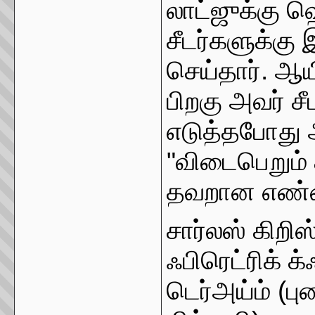
லாட்ஜுக்கு ஹ
சீடர்களுக்கு
செய்தார். ஆயி
பிறகு அவர் சீ
எடுத்தபோது அ
"விடைபெறும்
தவறான எண்ணத
சார்லஸ் கிறி
ஃபிரெட்ரிக் க்
டெர்அய்ம் (பு