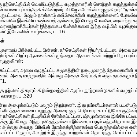
நற்செய்தியில் வெளிப்படுத்திய எழுத்தாளரின் சொந்தக் கருத்துக்கள்
ையையும் சந்தேகிக்கின்றனர். சி.ஜே.கடோக்ஸ் எழுதுகிறார்: "நான்
ு வேறுபட்டவை, மேலும் நான்காம் சுவிசேஷகரின் கருத்துக்களைப் போ
லங்களில் இலக்கிய உண்மைத் தன்மை, இப்போது போலவே, வரலாற்று
ரலாற்றாசிரியர்கள் இத்தகைய பேச்சுக்களை இந்த வழியில் வழங்குவ
்ஸ்: இயேசுவின் வாழ்க்கை, ப . 16.
ள்
ுகளாகப் பிரிக்கப்பட்ட பின்னர், நற்செய்திகள் இயற்றப்பட்டன. அவை 
ிரியர்கள் சிறப்பு ஆவணங்கள் முந்தைய ஆவணங்கள் மற்றும் பிற பாரம்
எழுதுகிறார்:
க்கப்பட்டன, அவை எழுதப்பட்ட சமூகத்தின் நடைமுறைத் தேவைகளின் க
னால் அதை மாற்றுவதில் அல்லது அதைச் சேர்ப்பதில் எந்த தயக்கமும்
"1.
்கு நற்செய்திகளும் கிறிஸ்தவத்தின் ஆரம்ப நூற்றாண்டுகளில் எழுதப்பட்
 வரலாறு, ப .320
என்று அழைக்கப்படும் பலரும் இருந்தனர், இது நரேனியர்களால் பயன்பட
வீகத்தன்மையை மறுத்து அவரை ஒரு பெரியவராக மட்டுமே கருதினர் தீர்க
் நற்செய்திகள் நியதியில் சேர்க்கப்பட்டன, மீதமுள்ளவை இங்கே பட்ட
ளுக்கு இப்போது அந்த புனிதத்தன்மை இல்லை, யாரும் எந்தவிதமான இ
ல்லது அவரது பிரிவின் நோக்கத்திற்காகவோ பொருந்தவில்லை என்றா
ப்பட்ட பிறகும், அவற்றில் இருந்து மாற்றங்கள் தொடர்ந்து செய்யப்ப