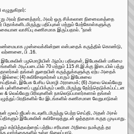
 எழுதுகிறார்:
ன்று அவர் நினைத்தார், அவர் ஒரு சிக்கலான நினைவகத்தை
் பிதாக்களிடமிருந்து பதிப்புகள் மற்றும் மேற்கோள்களுக்கு
ு வகையான வாசிப்பு கணிசமாக இருப்பதால். ”நான்
ம் உண்மையாக முன்வைக்கின்றன என்பதைக் கருத்தில் கொண்டு,
் வர்ணனை, பி .16.
ட்ட இயேசுவின் பழமொழியின் ஆரம்ப பதிவுகள், இயேசுவின் மகிமை
ின் அடிப்படையில் 70 மற்றும் 115 சி.இ.க்கு இடையில் பத்து
த்தாளர்கள் தங்கள் துறையின் கருத்துக்களுக்கு ஏற்ப அதைக்
 இல்லை; (4) சுவிசேஷகர்கள் யாரும் இயேசுவை
ற்செய்திகள், இயேசு பேசிய மொழி அராமைக்; (6) அவை வெவ்வேறு
்ளிகளைப் புதுப்பிக்கும் பலரிடமிருந்து தேர்ந்தெடுக்கப்பட்டன
லை & வெவ்வேறு பிரிவுகளின் நகலெடுப்பாளர்களால் தங்கள்
ையெழுத்துப் பிரதிகளில் மே இடங்களில் கணிசமான வேறுபாடுகள்
தன் மூலம் ஜீயஸ் கடவுளிடமிருந்து பெற்ற செய்தி, அதன் அசல்
செய்திகளும் இயேசுவின் சுவிசேஷத்துடன் ஒத்ததாக கருத முடியாது.
ம் கற்பித்தவற்றைப் பற்றிய சரியான அறிவை நமக்குத் தர
இந்த வார்த்தைகளில் உள்ள நிலைப்பாடு.