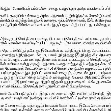
ரிட்ஜின் பேராசிரியர் டம்மெலோ தனது புகழ்பெற்ற புனித பைபிளைப் பற்றி
ரங்களில் உரையில் உள்ளதை அல்ல, ஆனால் அதில் இருக்க வேண்டும் எ
 பள்ளியின் கருத்துக்களுடன் உரையை ஒப்புக்கொள்வார். இல். கிரிஸ்துவர
ைய ஆயிரம் கிரேக்க எம்.எஸ்.எஸ். இருப்பதாக அறியப்பட்டது. பல்வேற
 அல்லது நற்செய்தியை நான்கு நியமன நற்செய்திகள் எவ்வளவு தூர
ல் கொள்ள வேண்டும்: (1) 1. ஜே.ஆர். டம்மெலோ: பரிசுத்த பைபிளின
தொடங்கியிருந்தபோது, ​​இயேசுவின் காலத்திற்குப் பிறகு செய்யப்ப
ைத்தும் இருந்தன. மீளமுடியாமல் இழந்தது; (3) இழந்த சில ஆவணங்கள
உள்ள பொருள். மாறாக சுதந்திரமாகக் கையாளப்பட்டது, நற்செய்தி எழு
ன் மகிமை என்று கருதியதற்காக அதை மாற்றுவதில் எந்த தயக்கமும்
ர் பேசுவதைக் கேட்டதில்லை; (5) கிரேக்க மொழியில் எழுதப்பட்ட ந
்புவதற்காக இயற்றப்பட்டவை என்பதையும், அவை வேறுபட்ட பார்வைக் புள
்ட ஒரு நூற்றாண்டுக்கு பிறகும் அவர்களுக்கு நியமன அதிகாரம் இல்
டலாம்; . (9) நான்காவது மற்றும் ஐந்தாம் நூற்றாண்டின் பல்வேறு க
எடுக்கப்பட்ட நற்செய்திகள் முரண்பாடுகள் நிறைந்தவை.
ளால் வெளிப்படுத்தப்பட்ட இந்த உண்மைகள், இயேசுவின் நற்செய்தி, இ
து என்பதைக் காட்டுகிறது. பைபிளில் சேர்க்கப்பட்டுள்ள நான்கு நற்
றும் அவை கடந்து வந்த சூழ்நிலைகள் போன்றவை, இயேசு சொன்ன மற்று
. சி.ஜே. காடோ-ச்சம்ஸ் தனது வாழ்க்கையில் இயேசுவின் புத்தகத்தில் 