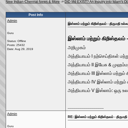
New Indian-Chennai News & More
->
DID Md EXIST? An Inquiry into Islam'
Post Info
Admin
இஸ்லாம் மற்றும் கிறிஸ்தவம் - திருமதி உல்ஃ
Guru
இஸ்லாம் மற்றும் கிறிஸ்தவம் 
Status: Offline
Posts: 25432
அறிமுகம்
Date:
Aug 29, 2019
அத்தியாயம் I நற்செய்திகள் மற்ற
அத்தியாயம் II இயேசு & முஹம்ம
அத்தியாயம் III இஸ்லாம் மற்றும்
அத்தியாயம் IV இஸ்லாம் மற்று
அத்தியாயம் V இஸ்லாம்: ஒரு 
__________________
Admin
RE: இஸ்லாம் மற்றும் கிறிஸ்தவம் - திருமதி
Guru