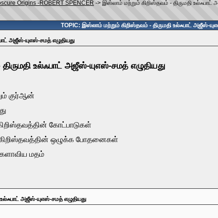
s Obscure Origins -ROBERT SPENCER
->
இஸ்லாம் மற்றும் கிறிஸ்தவம் - திருமதி உல்ஃபாட் 
TOPIC: இஸ்லாம் மற்றும் கிறிஸ்தவம் - திருமதி உல்ஃபாட் அஜீஸ்-யு
பாட் அஜீஸ்-யுஎஸ்-சமத் எழுதியது
- திருமதி உல்ஃபாட் அஜீஸ்-யுஎஸ்-சமத் எழுதியது
ும் குர்ஆன்
து
 கிறிஸ்தவத்தின் கோட்பாடுகள்
ம் கிறிஸ்தவத்தின் ஒழுக்க போதனைகள்
உலகளாவிய மதம்
 உல்ஃபாட் அஜீஸ்-யுஎஸ்-சமத் எழுதியது