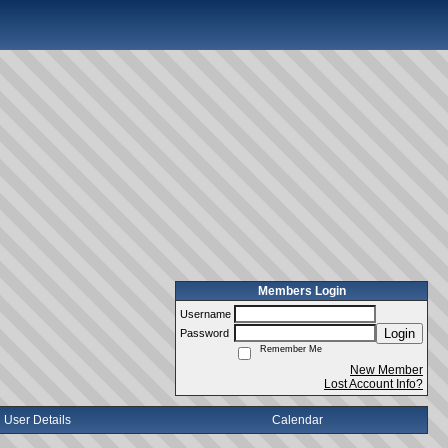
Members Login
Username
Login
Password
Remember Me
New Member
Lost Account Info?
User Details
Calendar