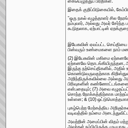
கையெழுத்துப் பிரதிகள்.
இதைக் குறிப்பிடுகையில், கேம்பி
"ஒரு நகல் எழுத்தாளர் சில நே
நம்புவார், அல்லது அவர் சேர்ந்த
கூடுதலாக, ஏற்பாட்டின் ஏறக்குற
இயேசுவின் ஏவப்பட்ட செய்தியை
பின்வரும் உண்மைகளை நாம் மனதி
(2) இயேசுவின் மகிமை ஏற்கனவே 
ஏற்கனவே தொடங்கியிருந்தன, அன
இருந்த நற்செய்திகளில், அதில் 
கொண்டுவருவதற்காக கிறிஸ்துவி
அறிந்திருக்கவில்லை அல்லது அவ
பிரிவுகளின் கண்ணோட்டங்களை பரப
என்பதையும்; (7) அவை எழுதப்பட
சொந்த நோக்கத்திற்காக மாற்றப்ப
உள்ளன; & (10) ஒட்டுமொத்தமாக 
புகழ்பெற்ற மேற்கத்திய அறிஞர்க
வடிவத்தில் நம்மை அடைந்துவிட்ட
அவற்றின் அமைப்பின் விதம் மற்
அவர்கள் நம்பியிருக்க முடியாது