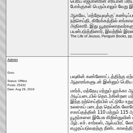
பெரிய எஜமானரின் சரியான மரிய
போக்குகள் பெரும்பாலும் வேறு இ
ஆகவே, 'மத்தேயுவுக்கு' கண்டிப்
நற்செய்தி, கிரேக்கத்தில் எங்க
அதிகாரி. இது யூதரல்லாதவர்கள
பயன்படுத்தினார், இவற்றில் இர
The Life of Jeusus, Penguin Books, pp
__________________
Admin
Guru
பவுலின் கண்ணோட்டத்திற்கு ஏற
Status: Offline
ஆதாரங்களுடன் இன்னும் பெரிய ச
Posts: 25432
Date:
Aug 29, 2019
மார்க், மத்தேயு மற்றும் லூக
அடிப்படையில் தொடர்கின்றன மற்
இந்த நற்செய்தியில் மட்டுமே உ
உலகைப் படைத்த தெய்வீக லோகோக
சகாப்தத்தின் 110 மற்றும் 115 
யூதர்களை இயேசு கிறிஸ்துவின் 
ஆர். எச். சார்லஸ், ஆல்ஃபிரட் லோ
எழுதப்படுவதற்கு நீண்ட காலத்திற