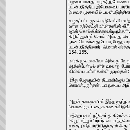
பழமையானது மார்க்) இயேசுவைப் ப
பயன்படுத்திய இயேசுவைப் பற்ற
இலவச முறையில் பயன்படுத்தினா
எழுதப்பட்ட முதல் நற்செய்தி மாற
உள்ள நற்செய்தி உர்மர்கஸின் விர
ஜான் சொல்லிக்கொண்டிருந்தார்,
கிறிஸ்துவின் சொல் அல்லது செ
நான் சொன்னது போல், பேதுருவ
பயன்படுத்தினார், ஆனால் கர்த
154, 155.
மார்க் மூலமாகவோ அல்லது வேறு ச
ஆக்ஸ்போர்டில் சர்ச் வரலாறு பே
விவிலிய பள்ளிகளின் முடிவுகள்:
“இது பேதுருவின் தியாகிக்குப் ப
கொண்டிருந்தார், யாருடைய அறிவ
அதன் கலவையின் இந்த சூழ்நில
கொண்டிருப்பதைக் கணக்கிடுகின்ற
மத்தேயுவின் நற்செய்தி கிரேக்
'கியூ' மற்றும் 'உர்மர்கஸ்'. எ
எதையும் இயற்றியிருந்தால் அது '