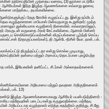
க்கின் நற்செய்தியின் முந்தைய வரைவு, (3) லூக்கா மட்டுமே
களின் ஆசிரியர்கள் இந்த இழந்த ஆவணங்களை எவ்வாறு ஓரளவு
யங்களை மாற்றக்கூட தயங்கவில்லை.
ஆண்டுகளுக்குப் பிறகு ரோமில் எழுதப்பட்டது. இன்று நம்மிடம்
றிஸ்தவ எழுத்தாளரான பாபியாஸ் பின்வருமாறு கூறுகிறார்: மூத்த
ானாலும் துல்லியமாக எழுதினார் நினைவில். எவ்வாறாயினும்,
்தர் அவருடன் வருவதை அவர் கேட்கவில்லை, ஆனால் பின்னர்
டைய செவிகொடுப்பவர்களின் விருப்பங்களை பூர்த்தி செய்ய
்ட்சன் (தொகுப்பாளர்கள்), தி ஆன்டே-நிசீன் வோ. நான், பக்.
வாக்கப்பட்டு திருத்தப்பட்டதா என்று சொல்ல முடியாது,
நற்செய்தியின் தன்மை மற்றும் அமைப்பு தொடர்பான புகழ்பெற்ற
்லாத மார்க், இயேசுவின் தனிப்பட்ட சீடர்கள் அல்லாதவர்களைக்
ட எண்ணிக்கையிலான அறியாமை மற்றும் தவறான அறிகுறிகளைக்
்கள், பக். 13)
தது இரண்டு இழந்த ஆவணங்களையாவது ஆசிரியர் பயன்படுத்தினார் -
ாகிய மத்தேயுவின் படைப்பு என்று கருதுவதில்லை. மத்தேயு
ன் அறியப்படாத எழுத்தாளர் எடுத்த சுதந்திரம் குறித்து, சி.ஜே.