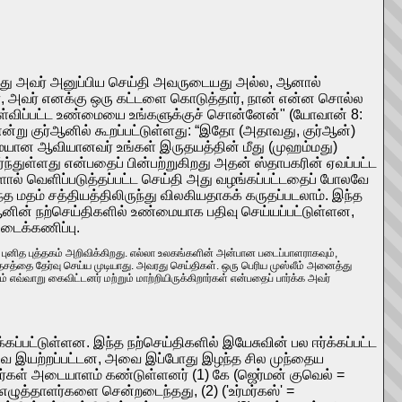
றிஸ்து அவர் அனுப்பிய செய்தி அவருடையது அல்ல, ஆனால்
ா, அவர் எனக்கு ஒரு கட்டளை கொடுத்தார், நான் என்ன சொல்ல
கேள்விப்பட்ட உண்மையை உங்களுக்குச் சொன்னேன்" (யோவான் 8:
என்று குர்ஆனில் கூறப்பட்டுள்ளது: “இதோ (அதாவது, குர்ஆன்)
மையான ஆவியானவர் உங்கள் இருதயத்தின் மீது (முஹம்மது)
ர்ந்துள்ளது என்பதைப் பின்பற்றுகிறது அதன் ஸ்தாபகரின் ஏவப்பட்ட
ுளால் வெளிப்படுத்தப்பட்ட செய்தி அது வழங்கப்பட்டதைப் போலவே
த மதம் சத்தியத்திலிருந்து விலகியதாகக் கருதப்படலாம். இந்த
்ஆனின் நற்செய்திகளில் உண்மையாக பதிவு செய்யப்பட்டுள்ளன,
டைக்கணிப்பு.
 புனித புத்தகம் அறிவிக்கிறது. எல்லா உலகங்களின் அன்பான படைப்பாளராகவும்,
சத்தை தேர்வு செய்ய முடியாது. அவரது செய்திகள். ஒரு பெரிய முஸ்லீம் அனைத்து
வாறு கைவிட்டனர் மற்றும் மாற்றியிருக்கிறார்கள் என்பதைப் பார்க்க அவர்
க்கப்பட்டுள்ளன. இந்த நற்செய்திகளில் இயேசுவின் பல ஈர்க்கப்பட்ட
அவை இயற்றப்பட்டன, அவை இப்போது இழந்த சில முந்தைய
ள் அடையாளம் கண்டுள்ளனர் (1) கே (ஜெர்மன் குவெல் =
ழுத்தாளர்களை சென்றடைந்தது, (2) ('உர்மர்கஸ்' =