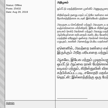
அறிமுகம்
Status: Offline
ஒப்பீட்டு மதத்திற்கான முஸ்லீம் அணுகுமுற
Posts: 25432
Date:
Aug 29, 2019
கிறிஸ்தவர் தனது மதம் மட்டுமே உண்மை என்ற
நோக்கத்திற்காக கடவுள் இஸ்ரவேல் புத்திரரை
அவருடைய செய்திகள் மற்றும் அவருடைய நபிம
வஞ்சகர்களாக பார்க்கிறார். இயேசு கிறிஸ்த
நாயகம் (ஸல்) அவர்கள் மற்றும் அவரது மதத
ஆக்கியுள்ளன என்பதைக் கண்டறிய வேண்டும
மதத்தில் ஏதேனும் ஒன்றை அவர்கள் சொந்தமா
மறுபுறம், உலகின் அனைத்து பெரிய மதங்களின
ஏனெனில், அவற்றை உண்மை என்று நம
இருக்கும் அதே மரியாதை மற்றும்
ஆகவே, இயேசு மற்றும் முஹம்மது 
ஒப்பீட்டு ஆய்வை நான் மேற்கொள
வடிவம் மற்றும், கிறிஸ்துவின் வ
கற்பிக்கப்பட்டபடி, சகோதரி மதங
ஹெட்லி: இஸ்லாத்திற்கு ஒரு மேற்க
__________________
Admin