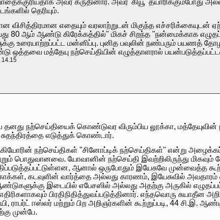
ாதைக்குரியதாக அவர் கருதினார். அவர் 'கியூ' தயாரிக்கும்போது அ
டங்களில் தெரியும்.
பான விசித்திரமான எதையும் வரலாற்றுடன் மிகுந்த எச்சரிக்கையுடன் ஏற
ாவது 80 ஆம் ஆண்டு கிரேக்கத்தில்" மிகச் சிறந்த "நன்மைக்காக எழு
ுக்கு உரையாற்றப்பட்ட மன்னிப்பு. புனித பவுலின் நண்பரும் பயணத
ண்டு ஒத்தவை மத்தேயு நற்செய்தியின் எழுத்தாளரால் பயன்படுத்தப்பட்
. 14.15
்ப தனது நற்செய்தியைக் கொண்டுவர விரும்பிய லூக்கா, மத்தேயுவி
ுதந்திரத்தை எடுத்துக் கொண்டார்.
்கா ஆகியோரின் நற்செய்திகள் "சினோப்டிக் நற்செய்திகள்" என்று 
றும் பொதுவானவை. யோவானின் நற்செய்தி இவற்றிலிருந்து மிகவும் வே
றுதிப்படுத்தப்பட்டுள்ளன, ஆனால் ஒருபோதும் இயேசுவே முன்வைத்த கூற
்கள், கடவுளின் வார்த்தை அல்லது காரணம், இயேசுவில் அவதாரம் எட
ஆண்டுகளுக்கு இடையில் எபேசஸில் அல்லது அதற்கு அருகில் எழுதப்பட்
எதிரிகளாகவும் பிரதிநிதித்துவப்படுத்தினார். எந்தவொரு சுயாதீன அ
யி, ராபர்ட் ஈஸ்லர் மற்றும் பிற அறிஞர்களின் கூற்றுப்படி, 44 சி.இ. ஆண
்கு முன்பே.