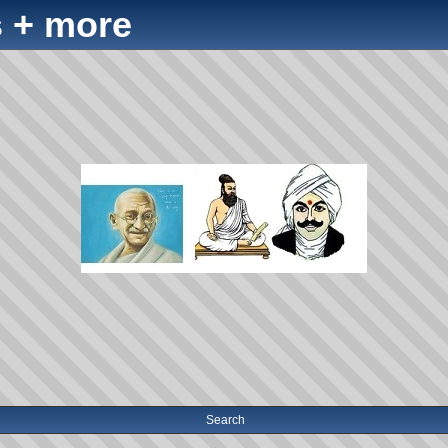
 + more
Search