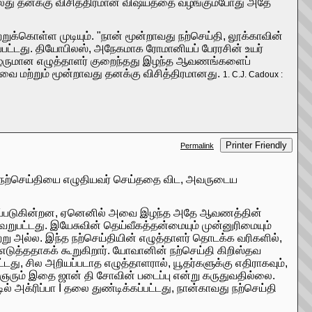
ல்லது தனக்கு விசித்திரமான விஷயத்தை வழங்கும்போது அதே
்றுக்கொள்ள முடியும். "நான் மூன்றாவது நற்செய்தி, லூக்காவின்
தப்பட்டது. தியோபிலஸ், அநேகமாக ரோமானியப் பேரரசின் உயர்
் தோழருமான எழுத்தாளர் குறைந்தது இழந்த ஆவணங்களைப்
டவை மற்றும் மூன்றாவது தனக்கு விசித்திரமானது.
1. C.J. Cadoux :
Printer Friendly
Permalink
ன் நற்செய்தியை எழுதியவர் செய்ததை விட, அவருடைய
அழைக்கப்படுகின்றன, ஏனெனில் அவை இழந்த அதே ஆவணத்தின்
றுபட்டது. இயேசுவின் தெய்வீகத்தன்மையும் முன்னுரிமையும்
்று அல்ல. இந்த நற்செய்தியின் எழுத்தாளர் தொடக்க வரிகளில்,
ுத்ததாகக் கூறுகிறார். யோவானின் நற்செய்தி கிறிஸ்தவ
டது, சில அறியப்படாத எழுத்தாளரால், யூதர்களுக்கு எதிராகவும்,
றிஞரும் இதை ஜான் தி சோவின் படைப்பு என்று கருதுவதில்லை.
்டில் அக்ரிப்பா I தலை துண்டிக்கப்பட்டது, நான்காவது நற்செய்தி