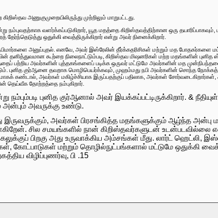
ை கிறிஸ்தவ அணுகுமுறையிலிருந்து முற்றிலும் மாறுபட்டது.
ு நம்புவதற்காக வளர்க்கப்படுகிறார், யூத மதத்தை கிறிஸ்தவத்திற்கான ஒரு தயாரிப்பாகவும், 
த் தேர்ந்தெடுத்து ஒதுக்கி வைத்திருக்கிறார் என்று அவர் நினைக்கிறார்.
ார்களை அனுப்புதல். எனவே, அவர் இஸ்ரேலின் தீர்க்கதரிசிகள் மற்றும் மத போதகர்களை மட்டு
ுவின் தனித்துவமான கூற்றை நிலைநாட்டும்படி, கிறிஸ்தவ மிஷனரிகள் மற்ற மதங்களின் புனித ஸ
்தைப் பற்றிய அவர்களின் புத்தகங்களைப் படிக்க ஒருவர் மட்டுமே அவர்களின் மத முன்நிபந
். புனித குர்ஆனை தவறாக மொழிபெயர்க்கவும், முஹம்மது நபி அவர்களின் சொந்த நோக்கத்
கக் கண்டால், அவர்கள் மகிழ்ச்சியாக இருப்பதற்குப் பதிலாக, அவர்கள் சோர்வடைகிறார்கள், 
் தெய்வீக தோற்றத்தை நம்புகிறார்.
்பும்படி புனித குர்ஆனால் அவர் இயக்கப்பட்டிருக்கிறார். & நீதியுள்
 அன்பும் அவருக்கு உண்டு.
இருவருக்கும், அவர்கள் பிரசங்கித்த மதங்களுக்கும் ஆழ்ந்த அன்பு மற
்கிறேன். சில சமயங்களில் நான் கிறிஸ்தவர்களுடன் உடன்படவில்லை எனி
ிலகலுக்குப் பிறகு அது உருவாக்கிய அம்சங்கள் மீது. லார்ட் ஹெட்லி, இஸ
்கள், கோட்பாடுகள் மற்றும் தொழில்நுட்பங்களால் மட்டுமே ஒதுக்கி வை
த்திய விழிப்புணர்வு, பி .15