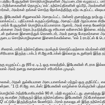
ற்றிய பேதுருவின் சொற்பொழிவுகளின் அடிப்படையில் எழுதப்பட்ட மார்
ிய அறிக்கைகளின் தொகுப்பு 'எல்'. நற்செய்திகளின் ஒப்பீடு, அவர்
ர்கள், அவர்கள் தங்கள் சொந்த நோக்கத்திற்கு ஏற்ப கூறப்பட்ட விஷ
்கு. இயேசுவின் சிலுவையில் அறையப்பட்ட பின்னர் குறைந்தது நாற்பது 
ிவாக்கப்பட்ட பதிப்பாகக் கருதப்படுகிறது, அதைப் பற்றி ஆரம்பகால கி
 மார்க் பேதுருவின் மொழிபெயர்ப்பாளராக ஆனார், அவர் எதை வேண்டும
யல்களை அவர் தொடர்புபடுத்தியது சரியான வரிசையில் இல்லை. கர்த
ுடன் தன்னை இணைத்துக் கொண்டார், அவர் தனது போதகர்களை அவரு
்தருடைய சொற்பொழிவுகளை இணைக்கவில்லை. “எல் 1 ராபர்ட்ஸ் & டொனால
ிலரால், மார்க் நற்செய்தியை நமக்குக் கொடுப்பதற்காக உர்மர்கஸ் விரி
ராசிரியராக இருந்த டாக்டர் சி.ஜே.கடோக்ஸ் இவ்வாறு கூறுகிறார் இந்த 
ிறகு எழுதப்பட்டது (65 ஏ. டி.), ஒரு காலத்தில், இயேசுவின் சீடராக இல
ால் அவர் தனது கதைகளைச் சரிபார்க்க முடியும்.
ைகள், அதன் துல்லியமான அடையாளங்கள் மற்றும் ஒரு குறிப்பிட்
ன. "1 (1 சி.ஜே. காடக்ஸ்: இயேசுவின் வாழ்க்கை பெங்குயின் புத்தகங
க மொழியில் அந்தியோகியாவில் 90 சி. பற்றி எழுதப்பட்டது. குறைந்
ந்தவொரு சுயாதீன அறிஞரும் இந்த நற்செய்தியை இயேசுவின் அப்போஸ்தலன
Q' மட்டுமே இருந்திருக்க வேண்டும். அசல் தகவலுடன் இந்த நற்செய்தியி