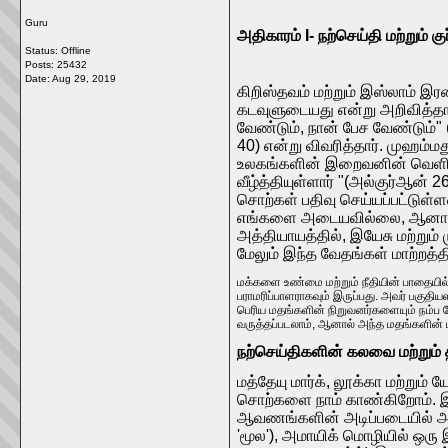
Guru
அதிகாரம் I- நற்செய்தி மற்றும் க
Status: Offline
Posts: 25432
Date:
Aug 29, 2019
கிறிஸ்தவம் மற்றும் இஸ்லாம் இ
கடவுளுடையது என்று அறிவித்தா
வேண்டும், நான் பேச வேண்டும்"
40) என்று விவரித்தார். முஹம்ம
உலகங்களின் இறைவனின் வெளிப்ப
வீழ்த்தியுள்ளார் "(அல்குர்ஆன் 
சொற்கள் பதிவு செய்யப்பட்டுள்
எங்களை அடையவில்லை, ஆனால் தவற
அத்தியாயத்தில், இயேசு மற்றும
மேலும் இந்த வேதங்கள் மாற்றத்
மக்களை உண்மை மற்றும் நீதியின் பாதையில்
பராமரிப்பாளராகவும் இருப்பது. அவர் பகுத
பெரிய மதங்களின் நிறுவனர்களையும் நம்ப வ
வருத்தப்படலாம், ஆனால் அந்த மதங்களின் பு
நற்செய்திகளின் கலவை மற்றும
மத்தேயு மார்க், லூக்கா மற்றும்
சொற்களை நாம் காண்கிறோம். இய
ஆவணங்களின் அடிப்படையில் அம
'மூல'), அமாயிக் மொழியில் ஒரு