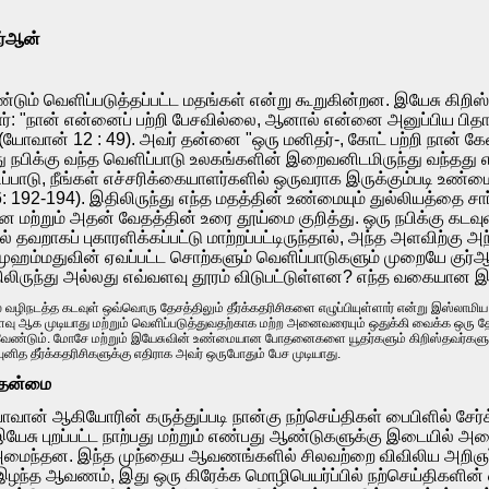
ுர்ஆன்
ரண்டும் வெளிப்படுத்தப்பட்ட மதங்கள் என்று கூறுகின்றன. இயேசு கி
ர்: "நான் என்னைப் பற்றி பேசவில்லை, ஆனால் என்னை அனுப்பிய பித
 (யோவான் 12 : 49). அவர் தன்னை "ஒரு மனிதர்-, கோட் பற்றி நான் 
து நபிக்கு வந்த வெளிப்பாடு உலகங்களின் இறைவனிடமிருந்து வந்தது 
ாடு, நீங்கள் எச்சரிக்கையாளர்களில் ஒருவராக இருக்கும்படி உண்
26: 192-194). இதிலிருந்து எந்த மதத்தின் உண்மையும் துல்லியத்தை சா
ளன மற்றும் அதன் வேதத்தின் உரை தூய்மை குறித்து. ஒரு நபிக்கு கடவ
ாகப் புகாரளிக்கப்பட்டு மாற்றப்பட்டிருந்தால், அந்த அளவிற்கு அந்
் முஹம்மதுவின் ஏவப்பட்ட சொற்களும் வெளிப்பாடுகளும் முறையே குர
திலிருந்து அல்லது எவ்வளவு தூரம் விடுபட்டுள்ளன? எந்த வகையான இ
 வழிநடத்த கடவுள் ஒவ்வொரு தேசத்திலும் தீர்க்கதரிசிகளை எழுப்பியுள்ளார் என்று இஸ்லாமிய
ியளவு ஆக முடியாது மற்றும் வெளிப்படுத்துவதற்காக மற்ற அனைவரையும் ஒதுக்கி வைக்க ஒரு தே
ேண்டும். மோசே மற்றும் இயேசுவின் உண்மையான போதனைகளை யூதர்களும் கிறிஸ்தவர்களும் எவ்
னித தீர்க்கதரிசிகளுக்கு எதிராக அவர் ஒருபோதும் பேச முடியாது.
் தன்மை
 யோவான் ஆகியோரின் கருத்துப்படி நான்கு நற்செய்திகள் பைபிளில் சேர்
ேசு புறப்பட்ட நாற்பது மற்றும் எண்பது ஆண்டுகளுக்கு இடையில் 
ைந்தன. இந்த முந்தைய ஆவணங்களில் சிலவற்றை விவிலிய அறிஞர்க
 இழந்த ஆவணம், இது ஒரு கிரேக்க மொழிபெயர்ப்பில் நற்செய்திகளின் எ