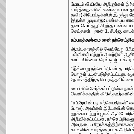
மோடம் விவிலிய அறிஞர்கள் இந்த 
வார்த்தைகளின் உண்மையான தன்ம
தவிர) சியோப்டிக்ஸில் இருந்த
இருக்க முடியாது: பண்டைய கா
தடைசெய்தது: சிறந்த பண்டைய வ
செய்தனர். "நான் 1. சி.ஜே. காடக
நம்பகத்தன்மை நான் நற்செய்திக
ஆரம்பகாலத்தில் வெவ்வேறு பிரிவ
பள்ளிகள் மற்றும் அவற்றின் ஆச
காட்டவில்லை. ரெவ் டி.ஜி. டக்கர் 
"இவ்வாறு நற்செய்திகள் தயாரி
பொருள் பயன்படுத்தப்பட்டது, ஆ
நோக்கத்திற்கு பொருந்தவில்லை 
பைபிளில் சேர்க்கப்பட்டுள்ள நான
வெளிச்சத்தில் கிறிஸ்தவர்களின்
"எபிரேயின் படி நற்செய்திகள்" 
போல), அவர்கள் இயேசுவின் தெய்
லூக்கா மற்றும் ஜான் ஆகியோரின
அறிவிக்கப்பட்டன, நற்செய்திக
அவருடைய நோக்கத்திற்காகவோ அ
கடவுளின் வார்த்தையாக அறிவிக்க