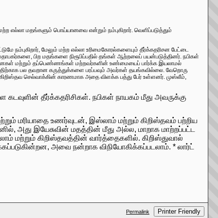
மற்ற எல்லா மதங்களும் பொய்யானவை என்றும் நம்புகிறார். வெளிப்படுத்தும்
மே நம்புகிறார், மேலும் மற்ற எல்லா உரிமைகோரல்களையும் தீர்க்கதரிசன பேட்டை
்தாபகர்களை, பிற மதங்களை நிரூபிப்பதில் தங்கள் ஆற்றலைப் பயன்படுத்தினர். நபிகள்
்தனைகள் மற்றும் தப்பெண்ணங்கள் மற்றவர்களின் உண்மையைப் பார்க்க இயலாமல்
திற்காக பல தவறான கருத்துக்களை பரப்பவும் அவர்கள் தயங்கவில்லை. வேறொரு
கிறிஸ்தவ செல்வாக்கின் காரணமாக அதை விளக்க பத்து பேர் உள்ளனர். முஸ்லீம்,
ள கடவுளின் தீர்க்கதரிசிகள். நபிகள் நாயகம் மீது அவருக்கு
்றும் மரியாதை உணர்வுடன், இஸ்லாம் மற்றும் கிறிஸ்தவம் பற்றிய
ல், அது இயேசுவின் மதத்தின் மீது அல்ல, மாறாக மாற்றப்பட்ட
்லாம் மற்றும் கிறிஸ்தவத்தின் வார்த்தைகளில். கிறிஸ்துவால்
க்கப்படுகின்றன, அவை நன்றாக விநியோகிக்கப்படலாம். * லார்ட்
Printer Friendly
Permalink