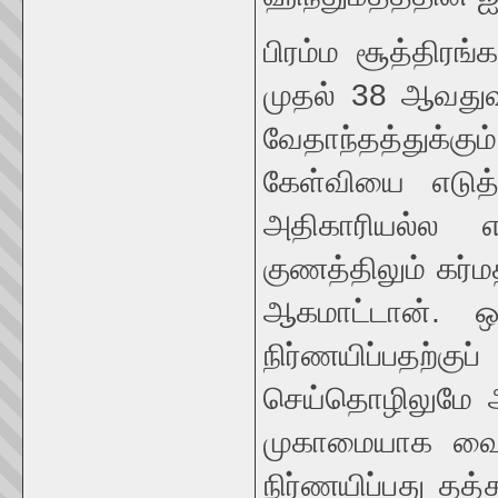
பிரம்ம சூத்திரங
முதல் 38 ஆவதுவர
வேதாந்தத்துக்க
கேள்வியை எடுத்
அதிகாரியல்ல எ
குணத்திலும் கர்
ஆகமாட்டான். ஒ
நிர்ணயிப்பதற்கு
செய்தொழிலுமே அவ
முகாமையாக வைத
நிர்ணயிப்பது தத