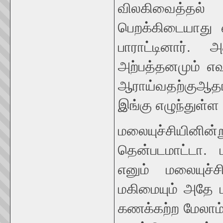
விலகிவைத்தல்
பெறக்கிடையாது
பாராட்டினார். 
அற்பத்தனமும் எ
ஆராய்வதற்குஆத
இங்கு எழுந்துள்ள 
மலையுச்சியினி
தென்படமாட்டா. 
எனும் மலையுச்ச
மகிமையும் அதே ப
கணக்கற்ற மேலா