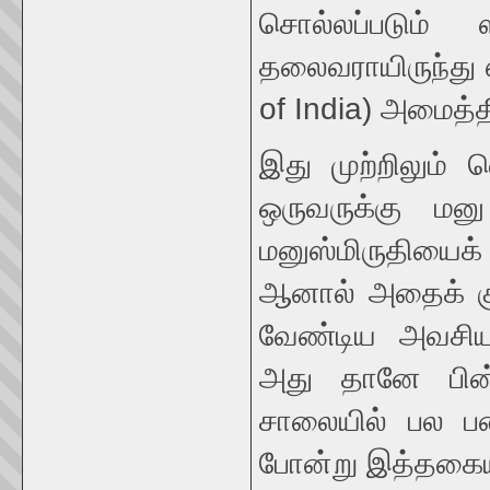
சொல்லப்படும்
தலைவராயிருந்து ஸ
of India) அமைத்தி
இது முற்றிலும்
ஒருவருக்கு மன
மனுஸ்மிருதியைக் 
ஆனால் அதைக் குற
வேண்டிய அவசி
அது தானே பின்ன
சாலையில் பல பண
போன்று இத்தகைய 