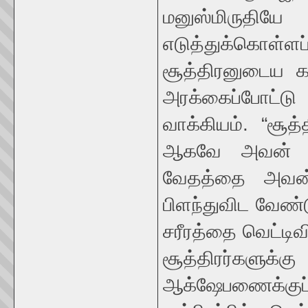
மனுஸ்மிர
எடுத்துக்கொள்ளப
சூத்திரனுடைய கா
அரக்கைப்போட்டு 
வாக்கியம். “சூத
ஆகவே அவன் அர
வேதத்தை அவன்
பிளந்துவிட வேண்
சரீரத்தை வெட்டிவ
சூத்திரர்களு
ஆக்ஷேபணைக்குப் 