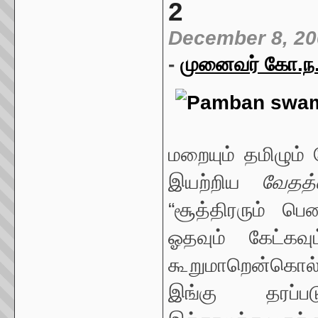
2
December 8, 20
-
முனைவர் கோ.ந. 
மறையும் தமிழும்
இயற்றிய
வேதத்
“சூத்திரரும் ப
ஓதவும் கேட்கவ
கூறுமாறென்கொல்
இங்கு தரப்ப