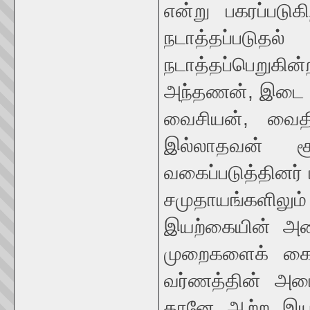
என்று பகரப்படுக
நடாத்தப்படுத
நடாத்தப்பெறுக
அந்தணன், இடை ம
வைசியன், வைதிக
இல்லாதவன் சூ
வகைப்படுத்தினர் 
சமுதாயங்களிலும
இயற்கையின் அம
முறைகளைக் கைய
வர்ணத்தின் அமை
தானே ஆற்ற இயலா