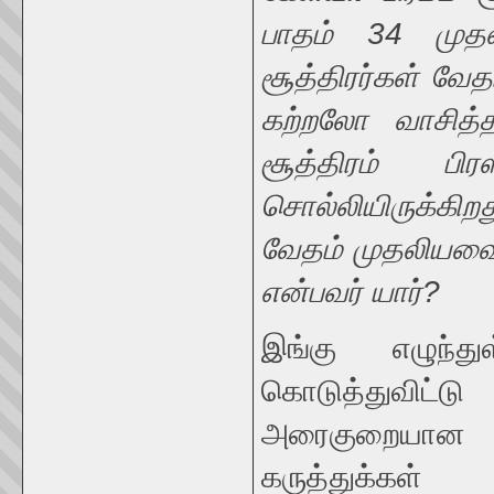
பாதம் 34 முதல
சூத்திரர்கள் வே
கற்றலோ வாசித்த
சூத்திரம் பி
சொல்லியிருக்கிறத
வேதம் முதலியவை
என்பவர் யார்?
இங்கு எழுந்த
கொடுத்துவிட்
அரைகுறையான 
கருத்துக்கள்