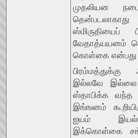
முதலியன நடை
தென்படலாகாது
ஸ்மிருதியைப் 
வேதாத்யயனம் செ
கொள்கை என்பது 
பிரம்மத்துக்க
இல்லவே இல்லை
ஸ்தாபிக்க வந்த
இங்ஙனம் கூறியிர
ஐயம் இயல்ப
இக்கொள்கை சங