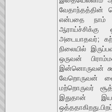
இதையெல்லாம் ஆ
வேதாந்தத்தின் ப
என்பதை நாம் 
ஆராய்ச்சிக்கு
அடையாதவர்; கற்
நிலையில் இருப்ப
ஒருவன் பிராம
இன்னொருவன் க்ஷ
வேறொருவன் வை
மற்றொருவர் சூ
இதுதான் இயற்
ஒத்ததாகிறது.ப