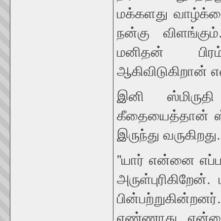
மக்களது வாழ்க்
நன்கு விளங்கும
மனிதன் பிரம
ஆகிவிடுகிறான் எ
இனி ஸ்மிருதி
கீதையைத்தான் ஸ்
இருந்து வருகிறது
”யார் என்னை எப்
அருள்புரிகிறேன்
பின்பற்றுகின்றன
எண்ணாது என்னை