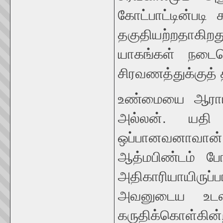
கோட்பாட்டின்படி
தகுதியற்றதாக
யாகங்கள் நடைப
சிரவணத்துக்குத்
உண்மையை ஆராயு
அல்லன். யதி 
ஒப்பானவனாவான
ஆத்மபிண்டம் போ
அதிகாரியாயிர
அவனுடைய உடலம
கருதிக்கொள்க