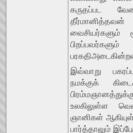
கருதப்பட வே
தீர்மானித்தவ
வைசியர்களும் ச
பிறப்பவர்களும்
பரகதிஅடைகின்றனர
இவ்வாறு பகரப்பட
நமக்குக் கிடை
பிரம்மஞானத்துக்க
உலகிலுள்ள வெவ
ஞானிகள் ஆகியுள
பார்த்தாலும் இப்