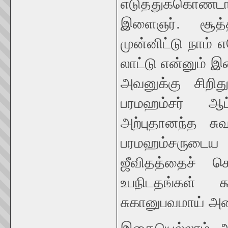
எடுத்துக்கொண்டார
இளைஞர். சூத்த
முன்னிட்டு நாம்
லாட்டு என்னும் இ
அவனுக்கு சிற
பரமஹம்சர் ஆட
அற்புதானந்த சு
பரமஹம்சருடைய அ
ஜீவிதத்தைச் சொ
உபநிடதங்கள் க
சுகானுபவமாய் அம