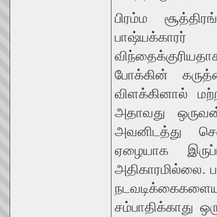
பிரம்ம சூத்திரங
பாஷ்யக்காரர்
விந்தைக்குரியத
போக்கின் கரு
விளக்கினால் மற்
அதாவது ஒருவன் 
அவனிடத்து ச
ஏழையாக இருப்
அதிகாரமில்லை. ப
நடவடிக்கைகளைய
சம்பாதிக்காது ஒ