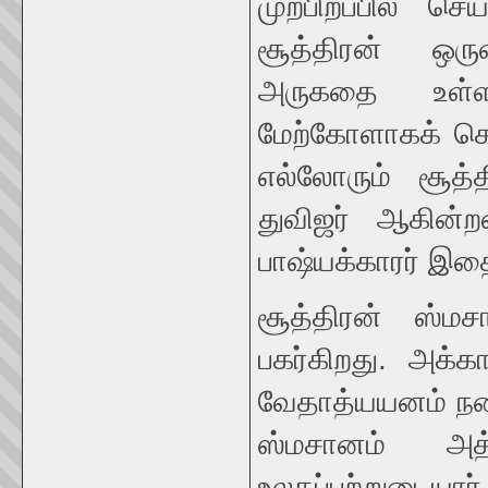
முற்பிறப்பில் ச
சூத்திரன் ஒருவ
அருகதை உள்ள
மேற்கோளாகக் கொண்
எல்லோரும் சூத்த
துவிஜர் ஆகின்றன
பாஷ்யக்காரர் இதை
சூத்திரன் ஸ்மச
பகர்கிறது. அக்
வேதாத்யயனம் நடை
ஸ்மசானம் அத்
உலகப்பற்றுடையார