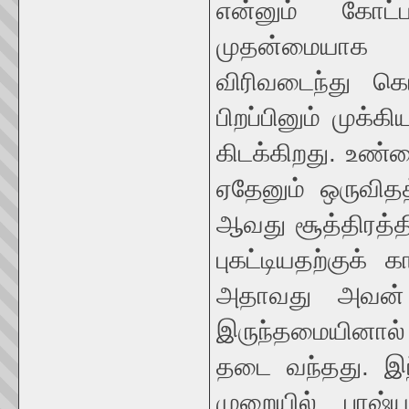
என்னும் கோட்ப
முதன்மையாக 
விரிவடைந்து க
பிறப்பினும் முக்
கிடக்கிறது. உண
ஏதேனும் ஒருவிதத
ஆவது சூத்திரத்த
புகட்டியதற்குக்
அதாவது அவன் 
இருந்தமையினால்
தடை வந்தது. இந்
முறையில் பாஷ்ய