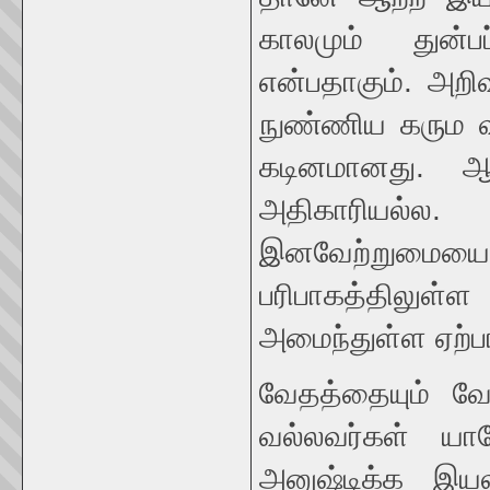
காலமும் துன்பப
என்பதாகும். அறி
நுண்ணிய கரும வ
கடினமானது. ஆ
அதிகாரியல்ல.
இனவேற்றுமையை
பரிபாகத்திலு
அமைந்துள்ள ஏற்பா
வேதத்தையும் வேத
வல்லவர்கள் யா
அனுஷ்டிக்க இயல