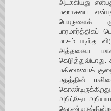
அடக்கியது என்பத
மஹாசபை என்பத
பொருளைக் கு
பாரமார்த்திகப் 
மாசும் படிந்து 
அத்தகைய மாசு
கெடுத்துவிடாது. கட
மகிமையைக் குறைத
மதத்தின் மகிம
கொண்டிருக்கிறத
அறிந்தோ அறியாம
கொண்டிருக்கி