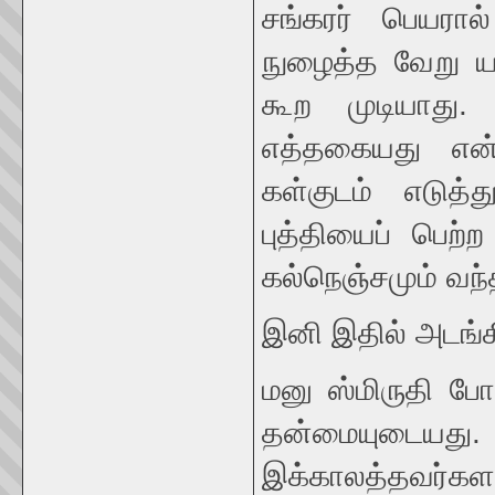
சங்கரர் பெயரால
நுழைத்த வேறு ய
கூற முடியாது. 
எத்தகையது என்
கள்குடம் எடு
புத்தியைப் பெற்
கல்நெஞ்சமும் வந்த
இனி இதில் அடங்
மனு ஸ்மிருதி போ
தன்மையுடையது. 
இக்காலத்தவர