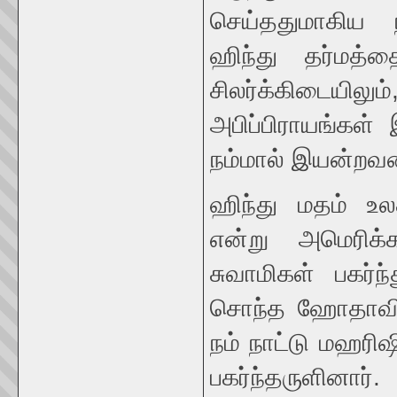
செய்ததுமாகிய ந
ஹிந்து தர்மத்த
சிலர்க்கிடையிலு
அபிப்பிராயங்கள
நம்மால் இயன்றவர
ஹிந்து மதம் உல
என்று அமெரிக
சுவாமிகள் பகர்ந
சொந்த ஹோதாவில
நம் நாட்டு மஹரிஷ
பகர்ந்தருளின