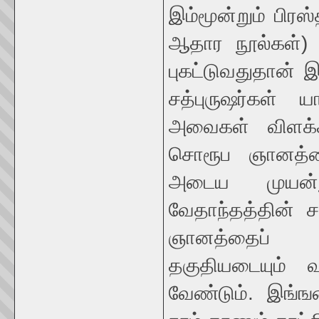
இம்மூன்றும் பிர
ஆதார நூல்கள்) 
புகட்டுவதுதான் இ
சத்புருஷர்கள் ய
அவைகள் விளக்கி
சொரூப ஞானத்
அடைய முயன்ற
வேதாந்தத்தின் ச
ஞானத்தைப் பெ
தகுதியடையும் 
வேண்டும். இங்ஙன