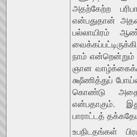
அதற்கேற்ற பரி
என்பதுதான் அதன
பல்லாயிரம் ஆண
வைக்கப்பட்டிருக
நாம் என்றென்றும
ஞான வாழ்க்கைக்
க்ஷீணித்துப் போய
கொண்டு அதைக்
என்பதாகும். இ
பாராட்டத் தக்கதே
உபநிடதங்கள் ப