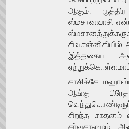
ஆகும். ருத்தி
ஸ்மசானவாசி என்ப
ஸ்மசானத்துக்கர
சிவசன்னிதியில் 
இத்தகைய அன
ஏற்றுக்கொள்ளமாட்
காசிக்கே மஹாஸ்
ஆங்கு பிரேதங
வெந்துகொண்டிருப
சிறந்த சாதனம் 
சர்வகாலமும் அனு