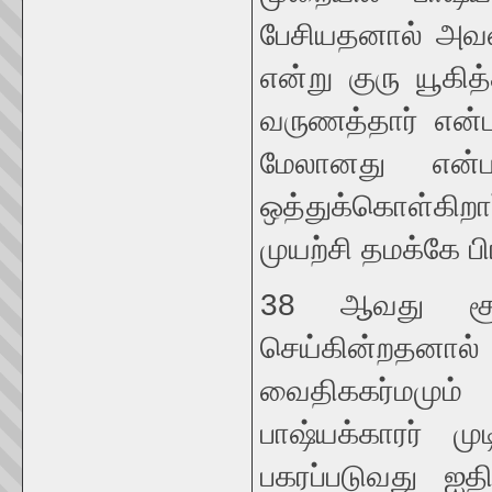
பேசியதனால் அவன
என்று குரு யூகித
வருணத்தார் என்பத
மேலானது என்
ஒத்துக்கொள்கிறா
முயற்சி தமக்கே ப
38 ஆவது சூத்
செய்கின்றதனால
வைதிககர்மமும்
பாஷ்யக்காரர் மு
பகரப்படுவது ஐ