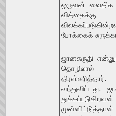
ஒருவன் வைதிக ஸம
வித்தைக்கு 
விலக்கப்படுக
போக்கைக் சுருக்
ஜானசுருதி என்ன
தொழிலால் வண்
திரஸ்கரித்தா
வந்துவிட்டது. ஜ
துக்கப்படுகி
முன்னிட்டுத்தா