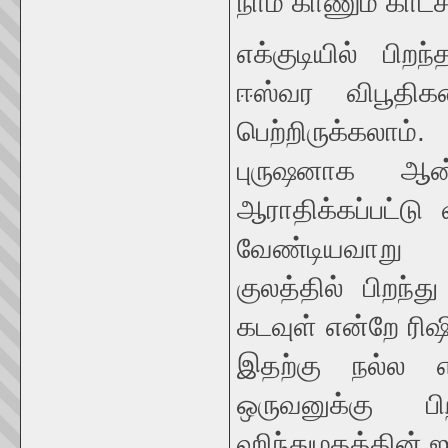
நாம் காணும் காட்ச
எக்குடியில் பி
ஈஸ்வர விபூதி
பெற்றிருக்க
புருஷனாக ஆன
ஆராதிக்கப்பட்டு
வேண்டியவாறு
குலத்தில் பிறந
கடவுள் என்றே ரிஷ
இதற்கு நல்ல எ
ஒருவனுக்கு பி
ஹிந்துமதத்தின் ஐ