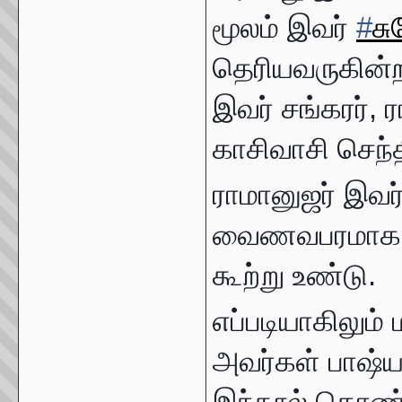
மூலம் இவர்
#
ச
தெரியவருகின்ற
இவர் சங்கரர், 
காசிவாசி செந்
ராமானுஜர் இவர
வைணவபரமாக வ
கூற்று உண்டு.
எப்படியாகிலும்
அவர்கள் பாஷ்
இந்நூல் கொண்