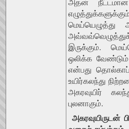
அதன் நீட்டமா
எழுத்துக்களுக்
மெய்யெழுத்து 
அவ்வவ்வெழுத்த
இருக்கும். மெய
ஒலிக்க வேண்டும
என்பது தொல்காப
உயிர்கலந்து நிற்
அகரவுயிர் கலந்
புலனாகும்.
அகரவுயிருடன்
ப