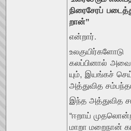
நிரைசேரப்
படைத்
றான்
”
என்றார்.
உலகுயிர்
கலப்பினால் அவை
யும், இயங்கச் ச
அத்துவித சம்பந்தம
இந்த அத்துவித ச
“ஈறாய் முதலொன்
மாறா மறைநான் க