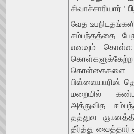
சிவாச்சாரியார் ‘
ப
வேத உபநிடதங்களி
சம்பந்தத்தை ப
எனவும் கொள்ள
கொள்களுக்கேற்
கொள்கைகளை நிற
பிள்ளையாரின் த
மறையில் கண்ட
அத்துவித சம்பந
தத்துவ ஞானத்தி
தீர்த்து வைத்தார் 