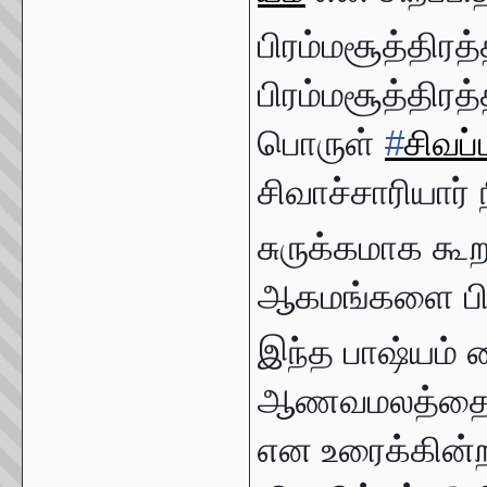
பிரம்மசூத்திரத
பிரம்மசூத்திரத்
பொருள்
#
சிவப
சிவாச்சாரியார் 
சுருக்கமாக கூ
ஆகமங்களை பின
இந்த பாஷ்யம் 
ஆணவமலத்தையும
என உரைக்கின்றத