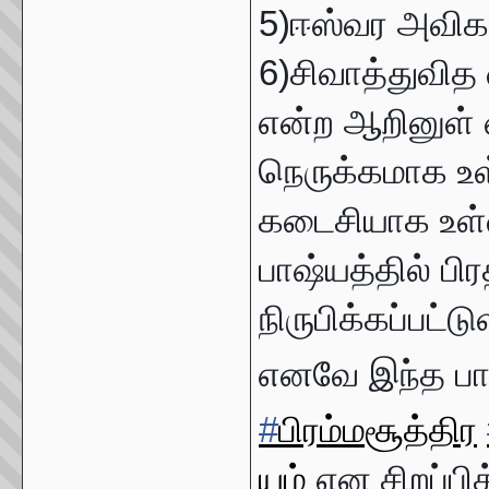
5)ஈஸ்வர அவிக
6)சிவாத்துவி
என்ற ஆறினுள்
நெருக்கமாக உ
கடைசியாக உள
பாஷ்யத்தில் ப
நிருபிக்கப்பட்ட
எனவே இந்த பாஷ
#
பிரம்மசூத்திர
யம்
என சிறப்பித