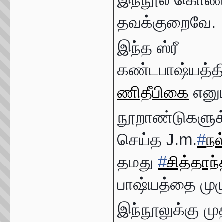
தவக்குறைவே.
இந்த ஸ்ரீ
கண்டபாஷ்யத்தி
ணிதீபிகை
எனும
நூறாண்டுகளுக
செய்த J.m.
#
நல
தமது
#
சித்தாந
பாஷ்யத்தை முழ
இந்நூலுக்கு மு