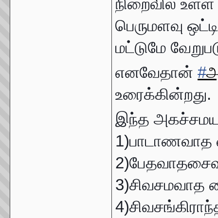
நிறைவில் உள்
பெருமளவு ஒட்ட
மட்டுமே வேறுப
எனவேதான்
#
அ
உரைக்கின்றது.
இந்த அகச்சமய
1)பாடாணவாத 
2)பேதவாதசை
3)சிவசமவாத ச
4)சிவசங்கிரா