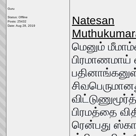
Guru
Natesan
Status: Offline
Posts: 25432
Date:
Aug 28, 2019
Muthukuma
மெனும் மீமா
பிரமாணமாய் 
பதினாங்கனுள்
சிவபெருமானத
விட்டுணுமூர்த
பிரமத்தை வித
ரென்பது ஸ்க