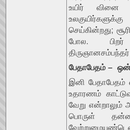
உயிர் வினை 
உலகுயிர்களுக்க
செய்கின்றது; சூ
போல. பிறர் ‘
திருஞானசம்பந்தர் 
பேதாபேதம்
–
ஒன்
இனி பேதாபேதம் 
உதாரணம் காட்டு
வேறு என்றாலும் 
பொருள் தன்மை
வேற்றுமையுண்டெனி