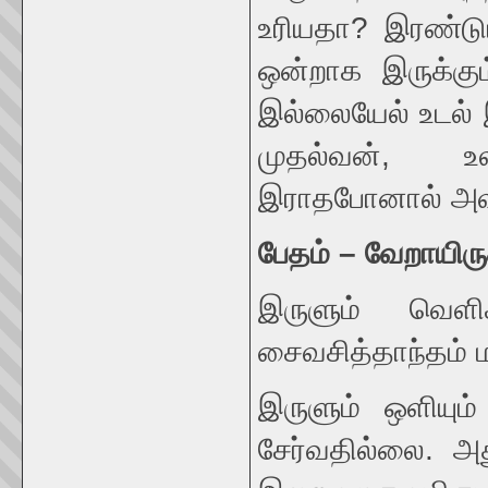
உரியதா? இரண்டும
ஒன்றாக இருக்கும
இல்லையேல் உடல் 
முதல்வன், உல
இராதபோனால் அவற்ற
பேதம்
–
வேறாயிரு
இருளும் வெளி
சைவசித்தாந்தம் ம
இருளும் ஒளியு
சேர்வதில்லை. 