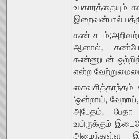
உபகாரத்தையும் க
இறைவன்பால் பத்த
கண் சடம்;அறிவற்
ஆனால், கண்போ
கண்ணுடன் ஒற்றி
என்ற வேற்றுமைய
சைவசித்தாந்தம் ப
‘ஒன்றாய், வேறாய்,
அபேதம், பேதா ப
உயிருக்கும் இடை
அமைந்துள்ள இ