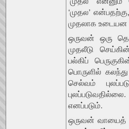
‘முதல’ என்னும்
‘முதல’ என்பதற்க
முதலாக உடையன 
ஒருவன் ஒரு தொ
முதலீடு செய்கின
பல்கிப் பெருகுக
பொருளில் கலந்து
செல்வம் புலப்
புலப்படுவதில்ல
எனப்படும்.
ஒருவன் வாயைத் த