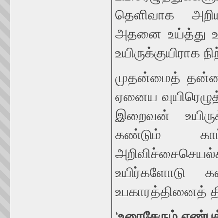
தெளிவாக அறிய
அதனை உய்த்து உ
உயிருக்குயிராக ந
முதன்மைத் தன்ம
ஏனைய வுயிரெழுத்
இறைவன் உயிருக்
கண்டும் காட்
அறிவிச்சைசெ
உயிர்களோடு கலந
உபகாரத்தினைத் த
‘
உரைசேரும்
எண்பத