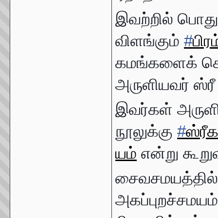
இவற்றில் பொ
விளங்கும்
#
பிர
கமங்களைக் க
அருளியவர் ஸ்ரீ
இவர்கள் அருள
நூலுக்கு
#
ஸ்ரீ
யம்
என்று கூறுவ
சைவசமயத்தில் ப
அகப்புறச்சமயம