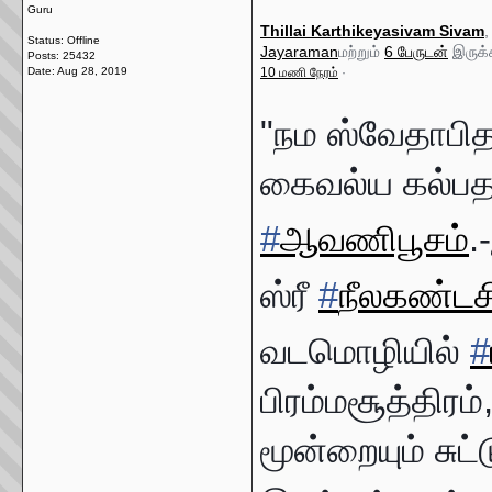
Guru
Thillai Karthikeyasivam Sivam
Status: Offline
Jayaraman
மற்றும்
6 பேருடன்
இருக்க
Posts: 25432
Date:
Aug 28, 2019
10 மணி நேரம்
·
"நம ஸ்வேதாபி
கைவல்ய கல்பத
#
ஆவணிபூசம்
.
ஸ்ரீ
#
நீலகண்டசி
வடமொழியில்
#
பிரம்மசூத்திர
மூன்றையும் சுட்