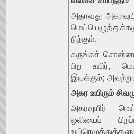
வகைச்
சம்பந்தம்
அதாவது அகரவுயிர
மெய்யெழுத்துக்
நிற்கும்.
சுருங்கச் சொன்ன
பிற உயிர், மெ
இயக்கும்; அவற்ற
அகர
உயிரும்
சிவம
அகரவுயிர் மெய்
ஒலியைப் பிறப்
உயிரெழுத்துக்களு