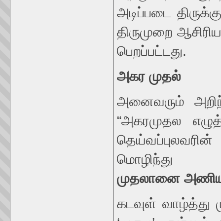
அடிப்படை திருக்
திருமுறை ஆசிரியர
பெறப்பட்டது.
அகர
முதல்
அனைவரும் அறிந்த
“அகரமுதல எழுத
தெய்வப்புலவரி
மொழிந்து 
முதலானை
அணிய
கடவுள் வாழ்த்து