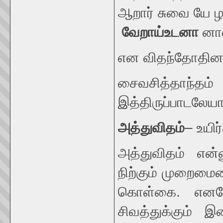
ஆறார் சுவை யே ழ
வேறாய்
உடனா
னான
என விதந்தோதினா
சைவசித்தாந்தம் 
இத்திருப்பாடலேயா
அத்துவிதம்
– உயிர
அத்துவிதம் என்
நிற்கும் முறைமை
கொள்கை. எனவே,
சிவத்துக்கும் 