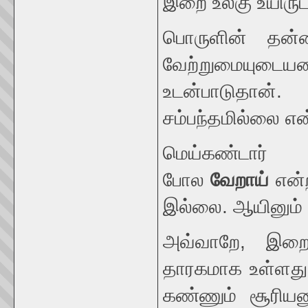
இறை உலகு உயிருட
பொருளின் தன்
வேற்றுமையுடை
உடன்பாடுதான்
சம்பந்தமில்லை எ
மெய்கண்டார்
போல
வேறாய்
என்ற
இல்லை. ஆயினும் 
அவ்வாறே, இறை
தாரகமாக உள்ளது.
கண்ணும் சூரியன