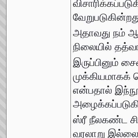
விசாரிக்கப்படு
வேறுபடுகின்றத
அதாவது நம் ஆக
நிலையில் தத்வ
இருப்பினும் 
முக்கியமாகக் 
என்பதால் இந்ந
அழைக்கப்படுகி
ஸ்ரீ நீலகண்ட ச
வரலாறு இல்லை