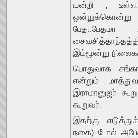
யன்றி , உள்
ஒன்றுக்கொன்ற
பேதாபேதமா ,
சைவசித்தாந்தத
இம்மூன்று நிலைக
பொதுவாக சங்கரர
என்றும் மாத்து
இராமானுஜர் கூறும
கூறுவர்.
இதற்கு எடுத்த
நகை) போல் அபேத