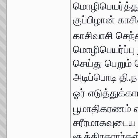
மொழிபெயர்த்து
குப்பிழான் காச
காசிவாசி செந்
மொழிபெயர்ப்பு 
செய்து பெறும்
அடிப்பொடி தி.ந
ஓர் எடுத்துக்காட
பூமாதிகரணம் 
சரீரமாகவுடைய 
சூத்திரகாரர்க