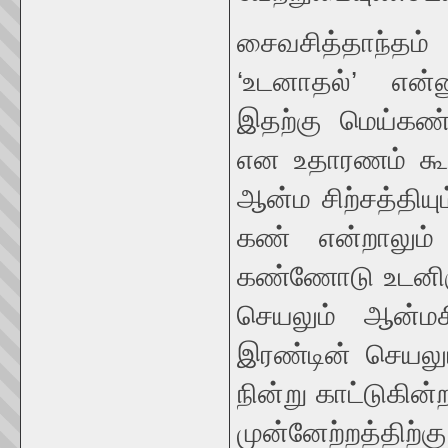
சைவசித்தாந்தம் 
‘உடனாதல்’ என்ன
இதற்கு மெய்கண்
என உதாரணம் கூ
ஆன்ம சிற்சத்திய
கண் என்றாலும
கண்ணோடு உடனிரு
செயலும் ஆன்மச
இரண்டின் செயலு
நின்று காட்டுகின
முன்னேற்றத்த