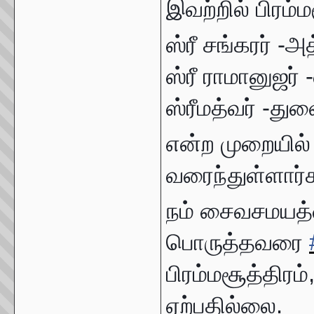
இவற்றில் பிரம்ம
ஸ்ரீ சங்கரர் -அ
ஸ்ரீ ராமானுஜர்
ஸ்ரீமத்வர் -து
என்ற முறையில்
வரைந்துள்ளார்
நம் சைவசமயத
பொருத்தவரை
பிரம்மசூத்திர
ஏற்பதில்லை.