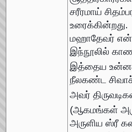
சரீரமாய் சிதம்
உரைக்கின்றது.
மஹாதேவர் என்ப
இந்நூலில் காணப
இத்தைய உன்னத
நீலகண்ட சிவாச்
அவர் திருவடிக
(ஆகமங்கள் அரு
அருளிய ஸ்ரீ கண