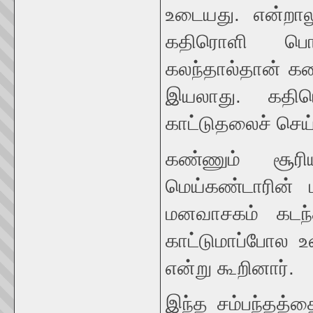
உடையது. என்றா
கதிரொளி பொர
கலந்தால்தான் க
இயலாது. கதிர
காட்டுதலைச் செய்
கண்ணும் சூர
மெய்கண்டாரின் 
மனவாசகம் கடந்த
காட்டுமாப்போல உ
என்று கூறினார்.
இந்த சம்பந்தத்த