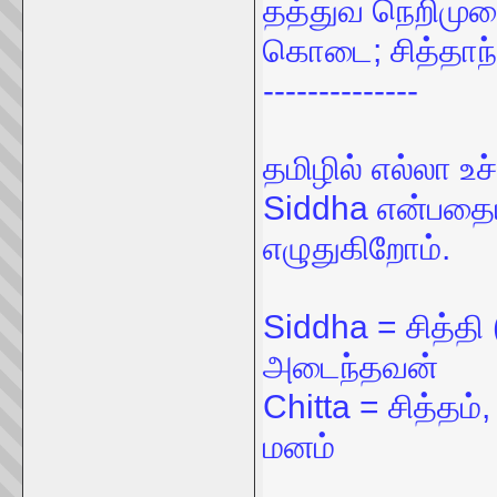
தத்துவ நெறிமுறை
கொடை; சித்தாந
--------------
தமிழில் எல்லா உ
Siddha என்பதையு
எழுதுகிறோம்.
Siddha = சித்த
அடைந்தவன்
Chitta = சித்த
மனம்