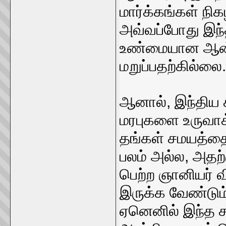
மார்க்கங்கள் நிக
அவ்வப்போது இந்
உண்மையான ஆன்ம
மறுப்பதற்கில்லை.
ஆனால், இந்திய 
மரபுகளை உருவாக்
தங்கள் சமயத்தை
பலம் அல்ல, அதற்
பெற்ற ஞானியர் 
இருக்க வேண்டும்
ஏனெனில் இந்த ச