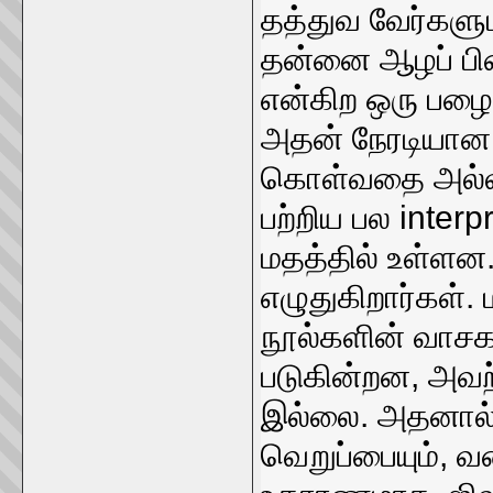
தத்துவ வேர்களுட
தன்னை ஆழப் பி
என்கிற ஒரு பழை
அதன் நேரடியான அ
கொள்வதை அல்ல.
பற்றிய பல interp
மதத்தில் உள்ளன
எழுதுகிறார்கள். 
நூல்களின் வாசக
படுகின்றன, அவற்
இல்லை. அதனால்
வெறுப்பையும், வ