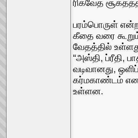
ரிக்வேத சூக்தத்
பரம்பொருள் என்றா
கீதை வரை கூறும
வேதத்தில் உள்ளத
“அஸ்தி, ப்ரீதி, ப
வடிவானது, ஒளி
கர்மகாண்டம் என
உள்ளன.