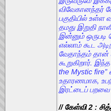
இருவருமே இக்கரு
விவேகானந்தர் வே
பகுதியில் உள்ள
தமது இறுதி நாளில
இன்னும் ஒருபடி 
எல்லாம் கூட அட
வேதாந்தம் தான்
கூறுகிறார். இந்
the Mystic fire” 
உதாரணமாக, உபந
இரட்டைப் பறவை 
// கேள்வி 2 : 