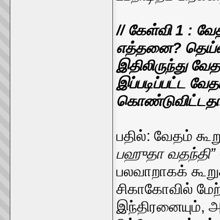
// கேள்வி 1 : வ
எத்தனை? தெய்வ
இதிலிருந்து வே
இப்படிப்பட்ட வேத
கொண்டுவிட்டதா
பதில்: வேதம் கூ
பஹுதா வதந்தி”
பலவாறாகக் கூறு
சிகாகோவில் மேற
இந்திரனையும், அ