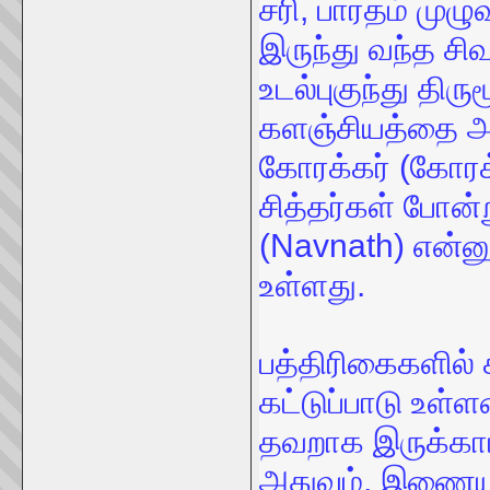
சரி, பாரதம் மு
இருந்து வந்த ச
உடல்புகுந்து திர
களஞ்சியத்தை அளி
கோரக்கர் (கோரக் 
சித்தர்கள் போன்
(Navnath) என்னு
உள்ளது.
பத்திரிகைகளில் 
கட்டுப்பாடு உள்
தவறாக இருக்காம
அதுவும், இணையம