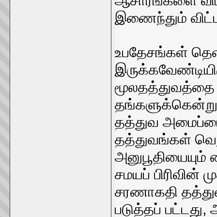
ஆசாரங்களை விட்
இணைந்தும் விட்
உபதேசங்கள் தெளி
இருக்கவேண்டியிர
மூலதத்துவத்தை
தங்களுக்கென்று
தத்துவ அமைப்ப
தத்துவங்கள் வெற
அனுபூதியையும்
சமயப் பிரிவின் 
சரணாகதி தத்துவ
படுத்தப் பட்டது,