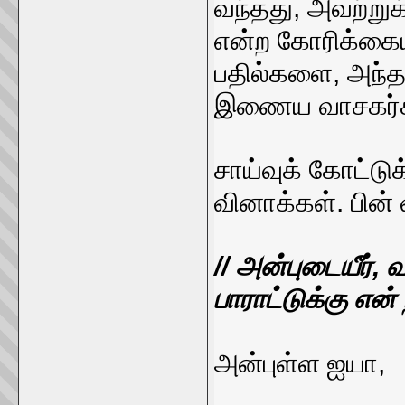
வந்தது, அவற்றுக
என்ற கோரிக்கைய
பதில்களை, அந்த 
இணைய வாசகர்கள
சாய்வுக் கோட்டுக
வினாக்கள். பின்
// அன்புடையீர்,
பாராட்டுக்கு என்
அன்புள்ள ஐயா,