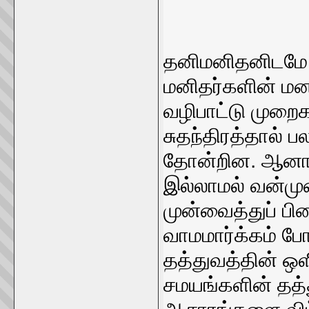
தனிமனிதனிடமே 
மனிதர்களின் மன
வழிபாட்டு முறை
சுதந்திரத்தால் ப
தோன்றின. ஆனால
இல்லாமல் வன்மு
முன்வைத்துப் பி
வாமமார்க்கம் போ
தத்துவத்தின் 
சமயங்களின் தத்து