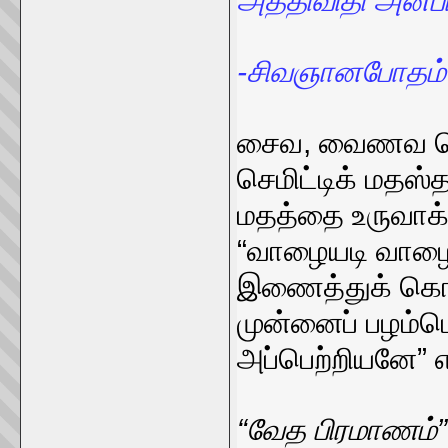
அத்திவிதி அன்ப
-சிவஞானபோதம
சைவ, வைணவ நெற
செமிட்டிக் மதஸ்
மதத்தை உருவாக்
“வாழையடி வாழை
இணைத்துக் கொண்
முன்னைப் பழம்பொ
அப்பெற்றியனே” 
“வேத பிரமாணம்”