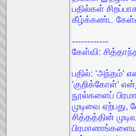
பதில்கள் சிறப்ப
கீழ்க்கண்ட கேள்வ
------------
கேள்வி: சித்தாந்
பதில்: 'அந்தம்' எ
'குறிக்கோள்' என
நூல்களைப் பிர
முடிவை ஏற்பது, 
சித்தத்தின் முடி
பிரமாணங்களையும்