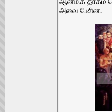
ஆன்மிக தாகம்
அவை பேசின.