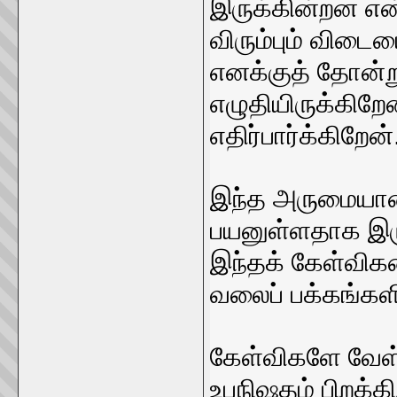
இருக்கின்றன என
விரும்பும் விடை
எனக்குத் தோன்ற
எழுதியிருக்கிற
எதிர்பார்க்கிறேன்
இந்த அருமையான 
பயனுள்ளதாக இரு
இந்தக் கேள்விகள
வலைப் பக்கங்களி
கேள்விகளே வேள்
உபநிஷதம் பிறக்கி