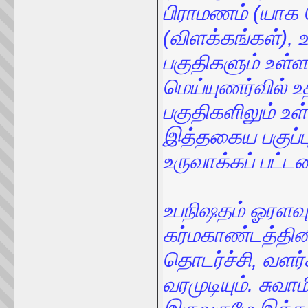
பிராமணம் (யாக
(விளக்கங்கள்), 
பகுதிகளும் உள்ள
மெய்யுணர்வில் உ
பகுதிகளிலும் உள
இத்தகைய பகுப்ப
உருவாக்கப் பட்
உபநிஷதம் ஓரளவு
கர்மகாண்டத்தின
தொடர்ச்சி, வளர்ச்
வரமுடியும். சுவா