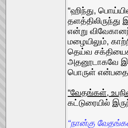
“ஹிந்து, பொய்யி
தளத்திலிருந்து 
என்று விவேகானந
மழையிலும், காற்ற
தெய்வ சக்தியைக
அதனூடாகவே இவை
பொருள் என்பதை 
“வேதங்கள், உபந
கட்டுரையில் இரு
“நான்கு வேதங்கள