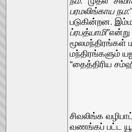
நம:”
முதல்
“சிவா
பரமலிங்காய நம:
படுகின்றன. இம்ம
ப்ரபத்யாமி”
என்று
மூலமந்திரங்கள் 
மந்திரங்களும் ய
“தைத்திரிய சம்
சிவலிங்க வழிபாட
வணங்கப் பட்ட யூப