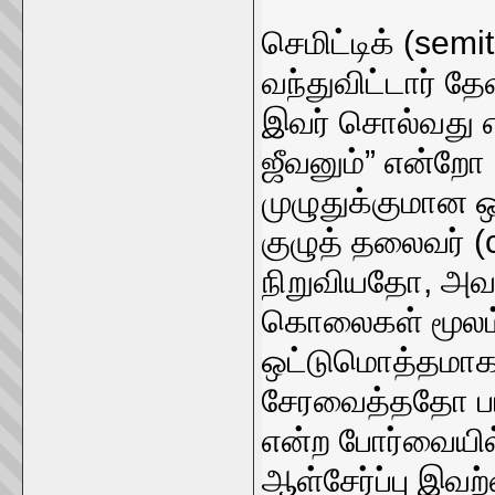
செமிட்டிக் (sem
வந்துவிட்டார் த
இவர் சொல்வது எல
ஜீவனும்” என்றோ 
முழுதுக்குமான ஒ
குழுத் தலைவர் 
நிறுவியதோ, அவர
கொலைகள் மூலம் ஒ
ஒட்டுமொத்தமாக 
சேரவைத்ததோ பா
என்ற போர்வையில்
ஆள்சேர்ப்பு இவற