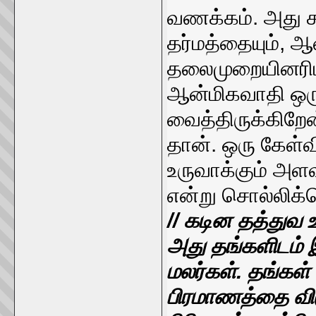
வணக்கம். அது ச
தர்மத்தையும், 
தலைமுறையினரிட
ஆன்மிகவாதி ஒருவ
வைத்திருக்கிறேன
தான். ஒரு கேள்வ
உருவாக்கும் அள
என்று சொல்லிக
// கடின தத்துவ 
அது தங்களிடம் 
மலர்கள். தங்கள் 
பிரமாணத்தை விட