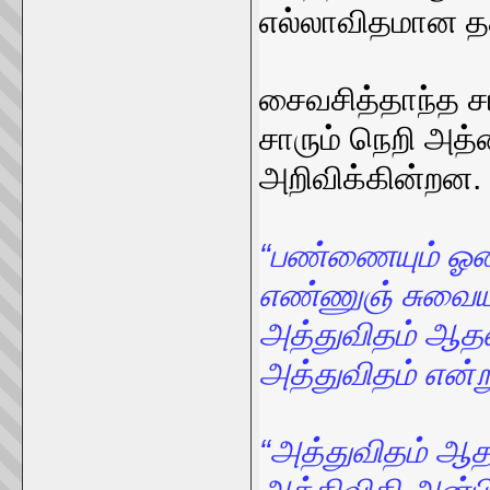
எல்லாவிதமான தத
சைவசித்தாந்த ச
சாரும் நெறி அத்
அறிவிக்கின்றன.
“பண்ணையும் ஓசை
எண்ணுஞ் சுவையு
அத்துவிதம் ஆத
அத்துவிதம் என்
“அத்துவிதம் ஆ