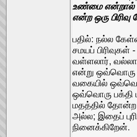
உண்மை என்றால் 
என்ற ஒரு பிரிவ
பதில்: நல்ல கேள்
சமயப் பிரிவுகள் -
வள்ளலார், வல்லா
என்று ஒவ்வொரு 
வகையில் ஒவ்வொ
ஒவ்வொரு பக்தி ம
மதத்தில் தோன்ற
அல்ல; இதைப் புர
நினைக்கிறேன்.