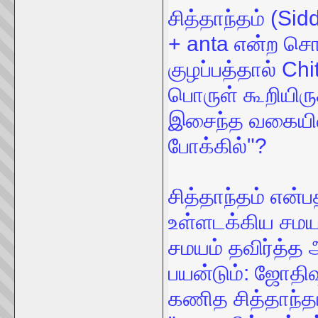
சித்தாந்தம் (Si
+ anta என்ற சொற
குழப்பத்தால் C
பொருள் கூறியிருக
இசைந்த வகையில
போக்கில்"?
சித்தாந்தம் என்
உள்ளடக்கிய சமய
சமயம் தவிர்த்த 
பயன்டும்: ஜோதிஷ
கணித சித்தாந்த