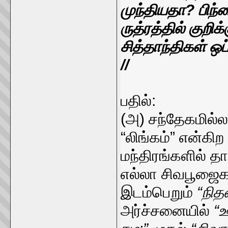
முந்தியதா? பிந்
ருத்ரத்தில் குறி
சித்தாந்திகள் ஒ
//
பதில்:
(அ) சந்தேகமில்லா
“லிங்கம்” என்கி
மந்திரங்களில் த
எல்லா சிவபூஜைக
இடம்பெறும்
“நி
அர்ச்சனையில்
“