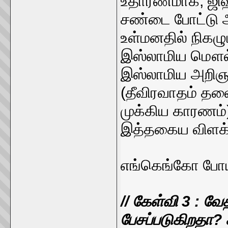
உதாரணமாக, ஜிஹா
சண்டை போட்டு 
உள்மனதில் நிகழு
இஸ்லாமிய மௌல்வ
இஸ்லாமிய அறிஞர
(தீவிரவாதம் தலை
முக்கிய காரணம்)
இத்தகைய விளக்
எங்கெங்கோ போய்
// கேள்வி 3 : வே
பேசப்படுகிறதா? 