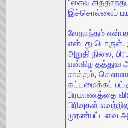
"சைவ சித்தாந்தம
இச்சொல்லைப் பய
வேதாந்தம் என்பத
என்பது பொருள். இ
அறுதி நிலை, பிர
என்கிற தத்துவ 
சாக்தம், கௌமாரம
கட்டமைக்கப் பட்
பிரமாணத்தை விடு
பிரிவுகள் எவற்ற
முரண்பட்டவை அ