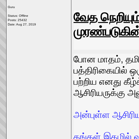
Guru
வேத நெறியும
Status: Offline
Posts: 25432
Date:
Aug 27, 2019
முரண்படுகின
போன மாதம், தமிழ
பத்திரிகையில் ஒர
பற்றிய எனது கீழ
ஆசிரியருக்கு அன
அன்புள்ள ஆசிரி
தங்கள் இதழில் 