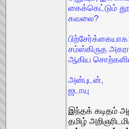
கைக்கெட்டும் த
கவலை?
பிற்சேர்க்கையாக
சம்ஸ்கிருத அகரா
ஆகிய சொற்களின
அன்புடன்,
ஜடாயு
இந்தக் கடிதம் அன
தமிழ் அறிஞரிடமி