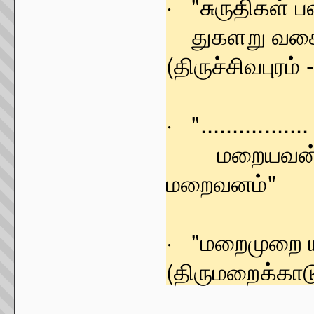
· "சுருதிகள்
துகளறு வ
(திருச்சிவபுரம் 
· "............
மறையவன் ம
மறைவனம்" -
· "மறைமுற
(திருமறைக்காடு