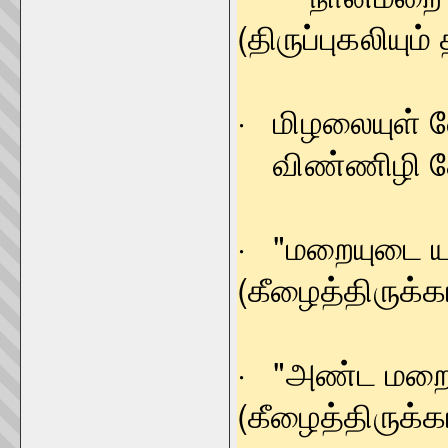
(திருப்புகலியும
· மிழலையுள் வ
விண்ணிழி கோய
· "மறையுடை
(கீழைத்திருக்கா
· "அண்ட ம
(கீழைத்திருக்கா