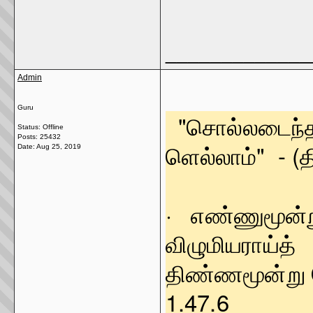
_____________
Admin
Guru
"சொல்லடைந்
Status: Offline
Posts: 25432
ளெல்லாம்" - (திர
Date:
Aug 25, 2019
· எண்ணுமூன்ற
விழுமியராய்த்
திண்ணமூன்று
1.47.6