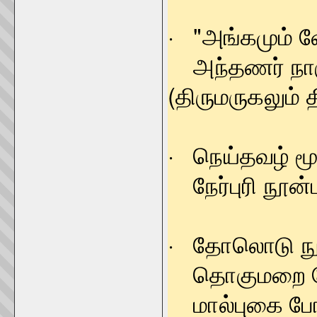
· "அங்கமும் வ
அந்தணர் நா
(திருமருகலும் த
· நெய்தவழ் மூ
நேர்புரி நூ
· தோலொடு நூல
தொகுமறை யோர
மால்புகை போய