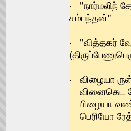
· "நார்மலிந்
சம்பந்தன்" - 
· "வித்தக
(திருப்பேணுபெர
· விழையா ருள்
வினைகெட வே
பிழையா வண்ண
பெரியோ ரே