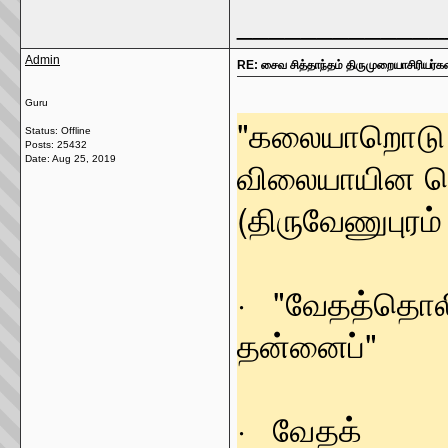
_____________
Admin
RE: சைவ சித்தாந்தம் திருமுறையாசிரியர்க
Guru
"கலையாறொடு ச
Status: Offline
Posts: 25432
விலையாயின ச
Date:
Aug 25, 2019
(திருவேணுபுரம் 
· "வேதத்தொலி 
தன்னைப்" -
· வேதக்