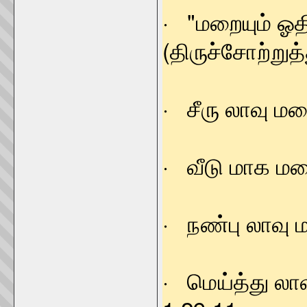
· "மறையு
(திருச்சோற்றுத
· சீரு லாவு
· வீடு மாக 
· நண்பு லாவ
· மெய்த்து