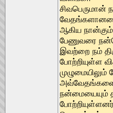
சிவபெருமான் ந
வேதங்களானவை 
ஆகிய நான்கும
பேணுவரை நன்னெ
இவற்றை நம் தி
போற்றியுள்ள வ
முழுமையிலும்
அவ்வேதங்களை 
நன்மையையும் 
போற்றியுள்ளனர