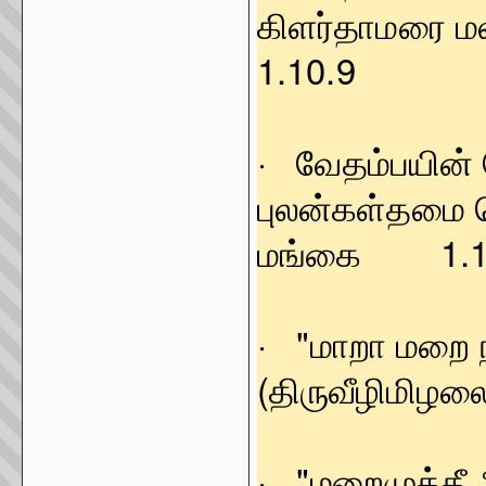
கிளர்தாமரை ம
1.10.9
· வேதம்பயின் ற
புலன்கள்தமை வ
மங்கை 1.1
· "மாறா 
(திருவீழிமிழலை
· "மறைம