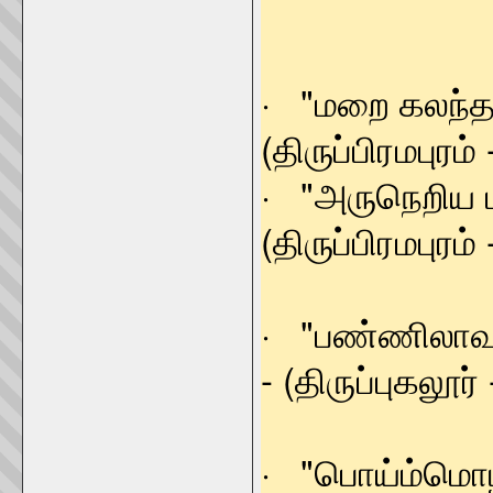
· "மறை கலந்த 
(திருப்பிரமபுரம் 
· "அருநெ
(திருப்பிரமபுரம் 
· "பண்ணிலா
- (திருப்புகலூர் 
· "பொய்ம்மொழ