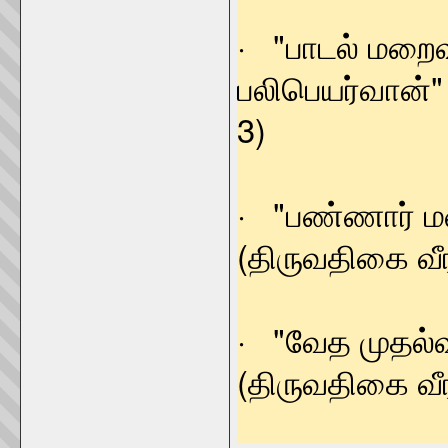
· "பாடல் மறைவ
பலிபெயர்வான
3)
· "பண்ணார் 
(திருவதிகை வீர
· "வேத ம
(திருவதிகை வீர