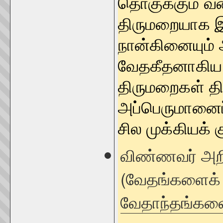
தொகுக்கும் வ
திருமறையாக இங
நான்கினையும் 
வேதகீதனாகிய 
திருமறைகள் தி
அப்பெருமானைப்
சில முக்கியக் க
விண்ணவர் அறி
(வேதங்களைக் 
வேதாந்தங்களையு