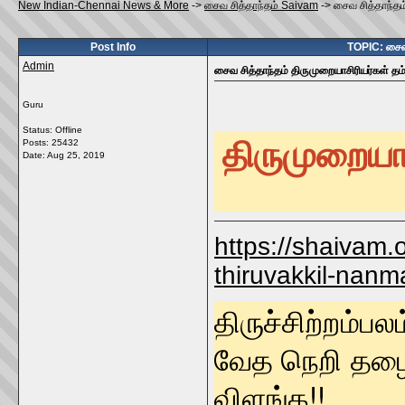
New Indian-Chennai News & More
->
சைவ சித்தாந்தம் Saivam
->
சைவ சித்தாந்தம
Post Info
TOPIC: சைவ 
Admin
சைவ சித்தாந்தம் திருமுறையாசிரியர்கள் த
Guru
Status: Offline
திருமுறையாச
Posts: 25432
Date:
Aug 25, 2019
https://shaivam.
thiruvakkil-nanm
திருச்சிற்றம்பலம
வேத நெறி தழை
விளங்க!!