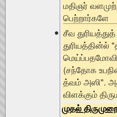
மதிஞர் வளமுற
பெற்றார்களே
சீவ துரியத்துத
துரியத்தின்ல் 
மெய்ப்பதமோவி
(சந்தோக உபநிஷ
த்வம் அஸி".
விளக்கும் திரு
முதல் திருமுற