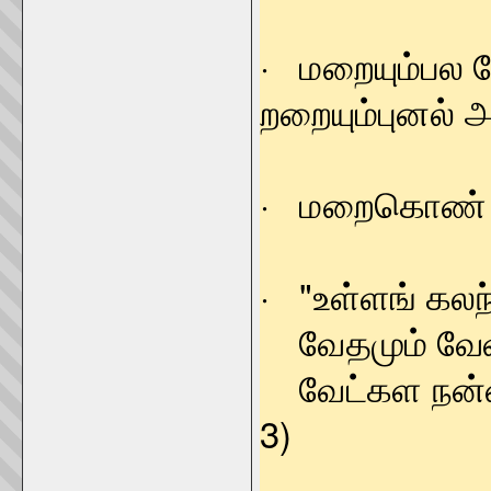
· மறையும்பல 
றறையும்புனல்
· மறைகொண் 
· "உள்ளங் கல
வேதமும் வேள்
வேட்கள நன்ன
3)