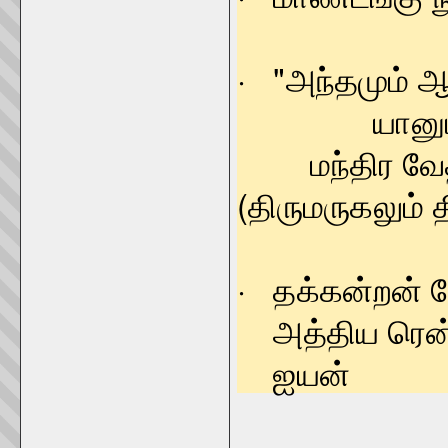
· "அந்தமும் 
யானும் அ
மந்திர வ
(திருமருகலும் த
· தக்கன்றன் வ
அத்திய ரென்ற
ஐயன் 1