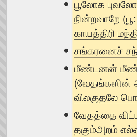
பூலோக புவலோக
நின்றவாறே (பூ:
காயத்திரி மந்
சங்கரனைச் சந
மீண்டனன் மீண
(வேதங்களின் 
விலகுதலே பொரு
வேதத்தை விட்
தகும்அறம் எல்