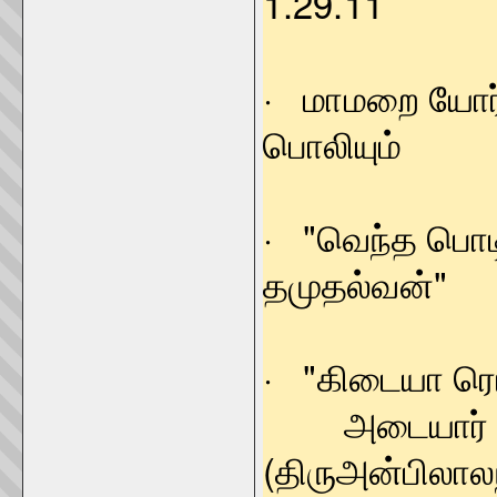
1.29.11
· மாமறை யோர்ந
பொலிய
· "வெந்த பொடி
தமுதல்வன்"
· "கிடையா ர
அடையார
(திருஅன்பிலாலந