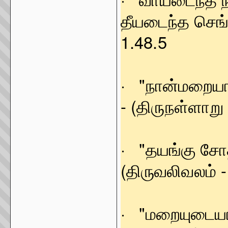
தீயடைந்த செ
1.48.5
· "நான்மறையா
- (திருநள்ளாறு 
· "தயங்க
(திருவலிவலம் -
· "மறையுட