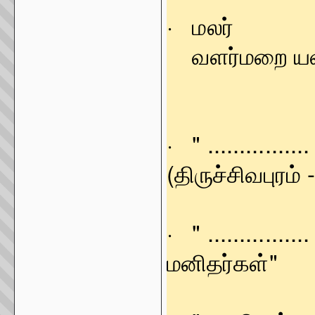
· மலர்
வளர்மறை ய
· " ..........
(திருச்சிவபுரம் 
· " ...........
மனிதர்கள்" - (