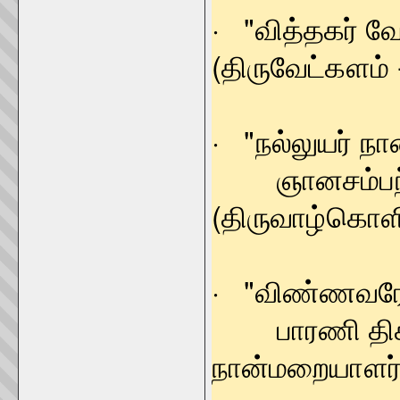
· "வித்தக
(திருவேட்களம் 
· "நல்லுயர் நா
ஞானசம
(திருவாழ்கொளிப
· "விண்ணவரேத
பாரணி திக
நான்மறையாளர