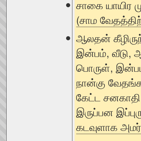
சாகை யாயிர ம
(சாம வேதத்திற
ஆலதன் கீழிருந்
இன்பம், வீடு,
பொருள், இன்பம்
நான்கு வேதங்க
கேட்ட சனகாதி 
இருப்பன இப்புர
கடவுளாக அமர்ந