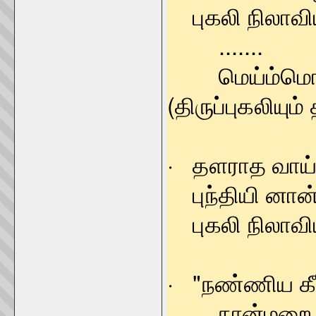
புகலி நிலாவ
.......
மெய்ம்மொழி
(திருப்புகலியும்
· தளராத வாய்
புந்தியி னான
புகலி நிலா
· "நண்ணிய கீர
நான்மற