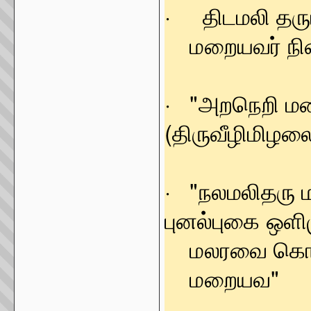
· திடமலி தர
மறையவர் நிற
· "அறநெறி 
(திருவீழிமிழலை
· "நலமலிதரு
புனல்புகை ஒளி
மலரவை கொடு
மறையவ" - (