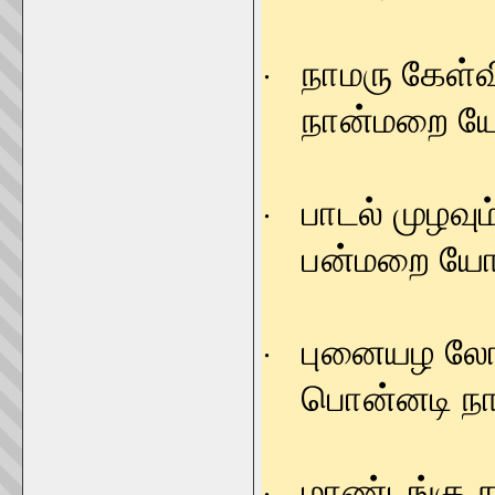
· நாமரு கேள்
நான்மறை யோர
· பாடல் முழவும
பன்மறை யோரவ
· புனையழ லோ
பொன்னடி நாடொ
· மாண்டங்கு 