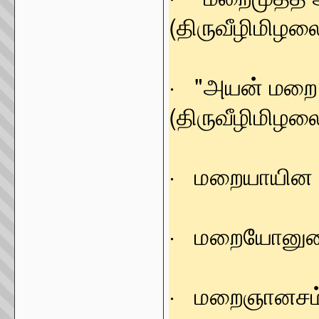
(திருவீழிமிழலை
· "அயன் ம
(திருவீழிமிழலை
· மறையாயின 
· மறையோனுற
· மறைஞானசம்