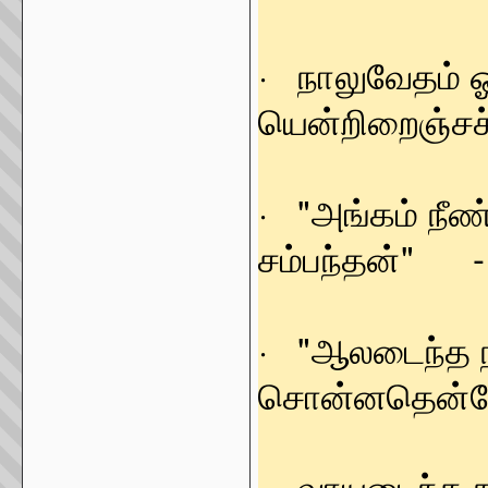
· நாலுவேதம் 
யென்றிறைஞ்சச
· "அங்கம் ந
சம்பந்தன்" - (த
· "ஆலடைந்த ந
சொன்னதென்னே" 
· வாயடைந்த 