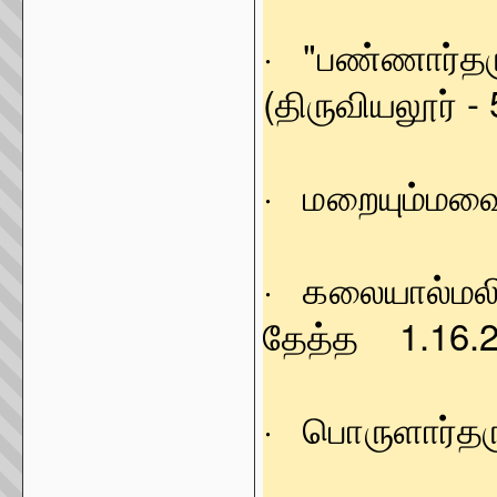
· "பண்ணார்தர
(திருவியலூர் - 
· மறையும்ம
· கலையால்மல
தேத்த 1.16.
· பொருளார்த