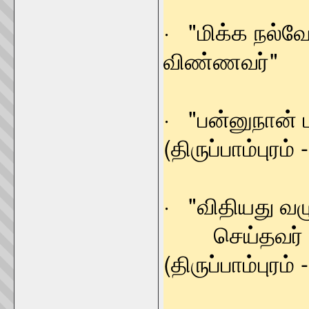
· "மிக்க நல்வ
விண்ணவர்" - 
· "பன்னுநான
(திருப்பாம்புரம் 
· "விதியது வழ
செய்தவர
(திருப்பாம்புரம் 