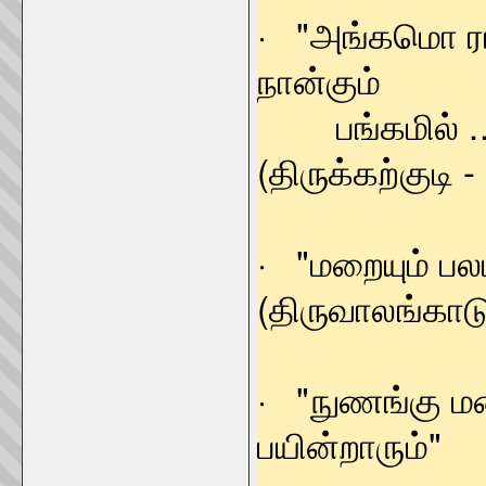
· "அங்கமொ ர
நான்கும்
பங்கமி
(திருக்கற்குடி -
· "மறையும் பல
(திருவாலங்காடு
· "நுணங்கு மற
பயின்றாரும்"