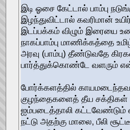
இடி ஓசை கேட்டால் பாம்பு நடுங்
இழந்துவிட்டால் கவரிமான் உயிர
இடப்பக்கம் விழும் இரையை உண்
நாகப்பாம்பு மாணிக்கத்தை உமி
அரவு (பாம்பு) தீண்டுவதே கிர
பார்த்துக்கொண்டே வளரும் என்ற
போர்க்களத்தில் காயமடைந்தவர்க
குழந்தைகளைத் தீய சக்திகள்
ஐம்படைத்தாலி கட்டவேண்டும் எ
நட்டு அதற்கு மாலை, பீலி சூட்