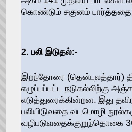
கொண்டும் சகுனம் பார்த்ததை (பத
2. பலி இடுதல்:-
இறந்தோரை (தென்புலத்தார்) 
எழுப்பப்பட்ட நடுகல்லிற்கு அ
எடுத்துரைக்கின்றன. இது தவிர
பலியிடுவதை வடமொழி நூல்களும
வழிபடுவதைக்குறுந்தொகை 36