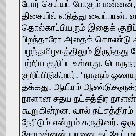
போர் செய்யப் போகும் மன்னன்,
திசையில் எடுத்து வைப்பான். 
தொல்காப்பியரும் இதைக் குறிப்பி
பிறந்தாரோ அதைக் கொண்டு அவ
பழந்தமிழகத்திலும் இருந்தது போ
பற்றிய குறிப்பு உள்ளது. பொர
குறிப்பிடுகிறார். “நாளும் ஓரைய
தக்கது. ஆயிரம் ஆண்டுகளுக்
நாளான சதய நட்சத்திர நாளன்
கூறுகின்றன. வால் நட்சத்திரம
நேரிடும் என்றும் கருதினர். 
சேரமன்னன் யானை கட்சேய் மா