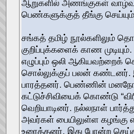
ஆறுகளில் அணங்குகள் வாழ்வத
பெண்களுக்குத் தீங்கு செய்யும
சங்கத் தமிழ் நூல்களிலும் தொ
குறிப்புக்களைக் காண முடியும
எழுப்பும் ஒலி ஆகியவற்றைக் கொ
சொல்லுக்குப் பலன் கண்டனர்.
பாரத்தனர். பெண்ணின் மனநோய
கட்டுச்சிவியைக் கொண்டு “வி
வெறியாடினர். நல்லநாள் பார்த
அவர்கள் பையிலுள்ள கழங்கு 
உரைத்தனர். இது போன்ற செய்