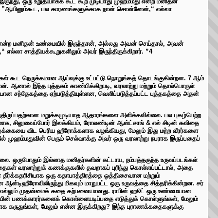
இருந்து, ஒரு உறுதியாகக் கூட கூற முடியாது முஹம்மது என்ற மனிதன்
். ”ஆயினும்கூட, பல காரணங்களுக்காக நான் சொன்னேன்,“ எல்லா
மது என்ற மனிதன் உண்மையில் இருந்தான், அல்லது அவன் செய்தால், அவன்
்லா சாத்தியக்கூறுகளிலும் அவர் இருந்திருக்கிறார். ”4
்கள் கூட நெருக்கமான ஆய்வுக்கு உட்பட்டு நொறுங்கத் தொடங்குகின்றன. 7 ஆம்
. ஆனால் இந்த புத்தகம் காண்பிக்கிறபடி, வரலாற்று மற்றும் தொல்பொருள்
ையான சந்தேகத்தை ஏற்படுத்தியுள்ளன, வெளிப்படுத்தப்பட்ட புத்தகத்தை அதன்
திருப்பதற்கான மறுக்கமுடியாத ஆதாரங்களை அளிக்கவில்லை. பல புகழ்பெற்ற
 சிலுவைப்போர் இலக்கியம், ரோலண்டின் ஆஸ்ட்சாங் & எல் சிடின் கவிதை
ழ்க்கையை விட பெரிய ஹீரோக்களாக வழங்கியது, மேலும் இது மற்ற வீரர்களை
தில் முஹம்மதுவின் பெரும் செல்வாக்கு அவர் ஒரு வரலாற்று நபராக இருப்பதைப்
்லை. ஒருபோதும் இல்லாத மனிதர்களின் கட்டாய, நம்பத்தகுந்த உருவப்படங்கள்
கள் வரலாற்றுக் கணக்குகளில் தவறாகப் புரிந்து கொள்ளப்பட்டால், அதை
் தீர்க்கதரிசியாக ஒரு கதாபாத்திரத்தை ஒத்திசைவான மற்றும்
 ஆன்டிஹீரோவிலிருந்து மிகவும் மாறுபட்ட ஒரு உருவத்தை சித்தரிக்கின்றன. சர்
 சொல்லும் முதன்மைக் கதை கற்பனையானது. ராபின் ஹூட் ஒரு உண்மையான
ராபின் பணக்காரர்களைக் கொள்ளையடிப்பதை எடுத்துக் கொள்ளுங்கள், மேலும்
களாக கருதுங்கள், மேலும் என்ன இருக்கிறது? இந்த புராணக்கதைகளுக்கு