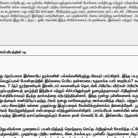
ிவாக மாற்றியது, பல முக்கிய கிறிஸ்தவ ஒற்றுமைகளின் போக்கை மாற்றியது மற்றும் மற்றவர்
மங்களில் உள்ள வரலாற்றுப் பொருள் பற்றிய விசாரணைகள் யூத பாரம்பரியத்தை பாதித்தன. கி
் பல கூறுகளை மறு மதிப்பீடு செய்தன. சீர்திருத்த யூத மதம், தாராளவாத புராட்டஸ்டன்ட் பிரி
மதமும் கிறிஸ்தவமும் இன்னும் வாழ்கின்றன, பல பகுதிகளில் அவை செழித்து வளர்கின்றன. அவ
 ஏனென்றால் இது கிட்டத்தட்ட ஒரே அளவில் இந்த சிகிச்சையைப் பெறவில்லை. இஸ்லாம் மற்றும் 
ரம்பரியத்தின் படி
ஆரம்பகால இஸ்லாமிய நூல்களின் பக்கங்களிலிருந்து மிகவும் பாய்கிறார். இந்த ப
, வெறுப்புகள் போன்றவற்றில் இவ்வளவு பெரிய தன்மையை உருவாக்க யார் தைரியம்? 
்லை. 7 ஆம் நூற்றாண்டின் இரண்டாம் காலாண்டில் தொடங்கி அரேபிய வீரர்கள் அரேபிய
ெரும்பகுதியைத் தாழ்த்தி இந்தியா மற்றும் ஸ்பெயினுக்குள் நுழைந்ததாகவும் அறிஞர்
்மாதிரியாகவும் நீடித்த தாக்கத்தை ஏற்படுத்தியுள்ளார். இந்த மூன்று புள்ளிகளைக்
ாஜ்யத்தைக் கண்டுபிடிப்பதற்கு அவர் தனது வாரிசுகளுக்கு ஊக்கமளித்த விதம், மற்ற
த மரபு-சிலவற்றில் உள்ளன முஹம்மது இருப்பதைக் கேள்விக்குள்ளாக்க நினைத்தேன். மு
 அவர் தோற்றுவித்தவர் என்பதையும் எடுத்துக்கொள்கிறார். பாரம்பரியக் கணக்கில் 
ிப்பதற்கு இரண்டு தசாப்தங்களுக்கும் மேலாக நான் செலவிட்டேன், இஸ்லாமிய ஆதாரங்
ாற்று-விமர்சன முறையைப் பயன்படுத்தத் தொந்தரவு செய்த அறிஞர்கள் சேகரித்த பட
புத்தகத்தில், முஹம்மது பற்றிய உண்மை, கிடைக்கக்கூடிய முஸ்லீம் ஆதாரங்களை 