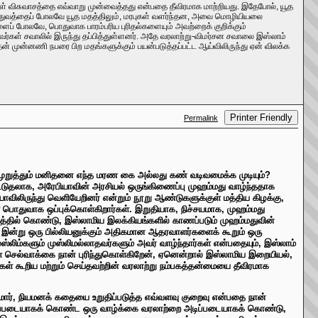
கள் விசுவாசத்தை எவ்வாறு முன்வைத்தது என்பதை தீவிரமாக மாற்றியது. இதேபோல், யூத
றித்துவத்தைப் போலவே யூத மதத்திலும், மரபுகள் வளர்ந்தன, அவை மொழியியலை
வுகளைப் போலவே, பொதுவாக பாரம்பரிய புரிதல்களையும் அவற்றைக் குறிக்கும்
ர்கள் சவாலில் இருந்து தப்பித்துள்ளனர். அதே வரலாற்று-விமர்சன சவாலை இஸ்லாம்
அதன் முன்னணி நபரை பிற மதங்களுக்கும் பயன்படுத்தப்பட்ட ஆய்விலிருந்து ஏன் விலக்க
Printer Friendly
Permalink
யமுறுத்தும் மனிதனை எந்த மரண கை அல்லது கண் வடிவமைக்க முடியும்?
கூடுதலாக, அரேபியாவின் அரசியல் ஒருங்கிணைப்பு முஹம்மது வாழ்ந்ததாக
ாவிலிருந்து வெளியேறினர் என்றும் நூறு ஆண்டுகளுக்குள் மத்திய கிழக்கு,
கள் பொதுவாக ஒப்புக்கொள்கிறார்கள். இறுதியாக, நிச்சயமாக, முஹம்மது
 கருத்தில் கொண்டு, இஸ்லாமிய இலக்கியங்களில் காணப்படும் முஹம்மதுவின்
ும் இன்று ஒரு பில்லியனுக்கும் அதிகமான ஆதரவாளர்களைக் கூறும் ஒரு
ஸ்லிம்களும் முஸ்லிமல்லாதவர்களும் அவர் வாழ்ந்தார்கள் என்பதையும், இஸ்லாம்
உள்ள செல்வாக்கை நான் புரிந்துகொள்கிறேன், ஏனென்றால் இஸ்லாமிய இறையியல்,
கள் கூறிய மற்றும் செய்தவற்றின் வரலாற்று நம்பகத்தன்மையை தீவிரமாக
்மோர், நியமனக் கதையை உறுதிப்படுத்த எவ்வளவு குறைவு என்பதை நான்
அடிப்படையாகக் கொண்ட ஒரு வாழ்க்கை வரலாற்றை அடிப்படையாகக் கொண்டு,