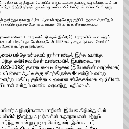
நேரத்தில் வாழ்ந்திருக்க வேண்டும் மற்றும் கடவுள் தனக்கு வழங்கியதாக அவர்
ிற்கு திறந்திருக்கும். முஹம்மது உண்மையில் கேப்ரியல் என்பவரிடமிருந்து
ு.
ல் தனித்துவமானது அல்ல. ஆனால் எந்தவொரு குறிப்பிடத்தக்க அளவிலும்
ு நூற்றாண்டுகளுக்கும் மேலாக பரவலான அறிவார்ந்த விசாரணையை
ுரோலெகோமினா டோதே ஹிஸ்டரி ஆஃப் இஸ்ரேல்), தோராவின் உரை மற்றும்
புரட்சியை ஏற்படுத்தியது. வெல்ஹவுசென் 1882 இல் தனது ஆய்வை வெளியிட்ட
ும் மேலாக நடந்து வருகின்றன.
னால் பத்தொன்பதாம் நூற்றாண்டில் இந்த உயர்ந்த
35) அந்த சுவிசேஷங்கள் உண்மையில் இயற்கையான
 (1823-1892) தனது வை டி ஜேசஸ் (இயேசுவின் வாழ்க்கை)
 விமர்சன ஆய்வுக்கு திறந்திருக்க வேண்டும் என்று
ரலாற்று மதிப்பு குறித்து வலுவான சந்தேகத்தை எழுப்பினர்.
ப்புகள் என்றும் எனவே வரலாற்று மதிப்பைக்
மையினர் அறிஞர்களாக மாறினர். இயேசு கிறிஸ்துவின்
ளியில் இருந்து அவர்களின் கதாநாயகன் மற்றும்
ளர்ந்தன என்று முடிவு செய்தனர். இயேசு யார்
்க அவர்கள் கிடைக்கக்கூடிய ஆதாரங்களைத் தேட