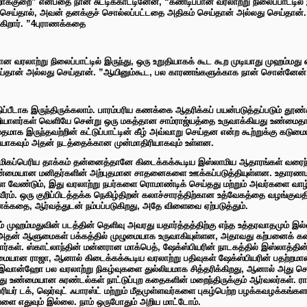
்குறை” என்பதை நான் சுட்டிக்காட்டினேன், “கண்டிப்பான வரலாற்று நிலைப்பாட்டில் 
 செய்தால், அவன் தனக்குச் சொல்லப்பட்டதை அதிகம் செய்தான் அல்லது செய்தான
க்கிறார். ”4புராணக்கதை
்பான வரலாற்று நிலைப்பாட்டில் இருந்து, ஒரு உறுதியாகக் கூட கூற முடியாது முஹம்
்தான் அல்லது செய்தான். ”ஆயினும்கூட, பல காரணங்களுக்காக நான் சொன்னேன்,“ எல
்பீடாக இருந்திருக்கலாம். பாரம்பரிய கணக்கை ஆதரிக்கப் பயன்படுத்தப்படும் தூண
ியாளர்கள் வெளியே சென்று ஒரு மகத்தான சாம்ராஜ்யத்தை உருவாக்கியது உண்மைதான்
ாக இருந்தவற்றின் கட்டுப்பாட்டின் கீழ் அவ்வாறு செய்தன என்ற கூற்றுக்கு கடும
ரிசியாகவும் அதன் நடத்தைக்கான முன்மாதிரியாகவும் உள்ளன.
 மிகப்பெரிய தாக்கம் தன்னைத்தானே கிடைக்கக்கூடிய இஸ்லாமிய ஆதாரங்கள் வரைந்
ண்மையான மனிதர்களின் அற்புதமான சாதனைகளை ஊக்கப்படுத்தியுள்ளன. உதாரணமாக,
ள வேண்டும், இது வரலாற்று நபர்களை ரொமாண்டிக் செய்தது மற்றும் அவர்களை வா
வீரம். ஒரு குறிப்பிடத்தக்க நெகிழ்திறன் கலாச்சாரத்திற்கான உத்வேகத்தை வழங்குவ
க்கதை, ஆர்வத்துடன் நம்பப்படுகிறது, அதே விளைவை ஏற்படுத்தும்.
் முஹம்மதுவின் படத்தின் தெளிவு அவரது யதார்த்தத்திற்கு எந்த உத்தரவாதமும் இல
் அதன் ஆளுமைகள் பக்கத்தில் முழுமையாக உருவாகியுள்ளன, அதாவது கற்பனைக் கதை
ர்கள். ஸ்காட்லாந்தின் மன்னரான மாக்பெத், ஷேக்ஸ்பியரின் நாடகத்தில் இஸ்லாத்தின
ண்மையான ராஜா, ஆனால் கிடைக்கக்கூடிய வரலாற்று பதிவுகள் ஷேக்ஸ்பியரின் பதற்றமான
ான இவான்ஹோ பல வரலாற்று நிகழ்வுகளை துல்லியமாக சித்தரிக்கிறது, ஆனால் அது
ு உண்மையான சுரண்டல்கள் நாட்டுப்புற கதைகளின் மறைந்திருக்கும் ஆர்வலர்கள். 
ியர் டக், ஷெர்வுட் ஃபாரஸ்ட் மற்றும் மீதமுள்ளவர்களை புகழ்பெற்ற பழக்கவழக்கங்
ேளை எதுவும் இல்லை. நாம் ஒருபோதும் அறிய மாட்டோம்.