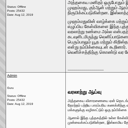
அத்தகைய மனிதர் ஒருபோதும் இர
Status: Offline
முஹம்மது, குர்ஆன் மற்றும் ஆ
Posts: 25432
நிரூபிக்கப்படுகின்றன. இஸ்லாத்
Date:
Aug 12, 2019
முஹம்மதுவின் வாழ்க்கை மற்றும
எழுப்பிய கேள்விகளை இந்த புத்
வரலாற்று உண்மை அல்ல என்பத
கடவுளிடமிருந்து வெளிப்பாடுகள
பெரும்பாலும் யூத மற்றும் கிறி
என்று நம்பிக்கையுடன் கூறினா
வெளிச்சத்திற்கு கொண்டு வர வ
__________________
Admin
Guru
வரலாற்று ஆய்வு
Status: Offline
Posts: 25432
அத்தகைய விசாரணையை ஏன் தொடங்க வேண்
Date:
Aug 12, 2019
தோற்றம் பற்றிய பாரம்பரிய கணக்கிற்
மக்களுக்கு வழிகாட்டும் ஒரு நம்பிக்
ஆனால் இந்த புத்தகத்தில் உள்ள கேள்
முன்வைக்கப்படுகின்றன, இஸ்லாமிய தோற்