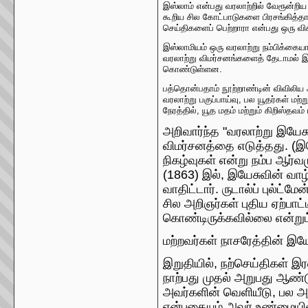
இஸ்லாம் என்பது வரலாற்றில் வேரூன்றிய 
கூறிய சில கோட்பாடுகளை பிரசங்கித்தார்
செய்திகளைப் பெற்றாரா என்பது ஒரு விச
இஸ்லாமியம் ஒரு வரலாற்று நம்பிக்க
வரலாற்று விமர்சனங்களைத் தேடாமல் இ
கொண்டுள்ளன.
பத்தொன்பதாம் நூற்றாண்டின் விவிலிய
வரலாற்று பகுப்பாய்வு, பல யூதர்கள் ம
நேரத்தில், யூத மதம் மற்றும் கிறிஸ்தவ
அறிவார்ந்த "வரலாற்று இயேச
விமர்சனத்தை எடுத்தது. (இ
நிகழ்வுகள் என்று நம்ப ஆர்
(1863) இல், இயேசுவின் வாழ்
வாதிட்டார். ருடால்ப் புல்ட்
சில அறிஞர்கள் புதிய ஏற்பாட
கொண்டிருக்கவில்லை என்றும்
மற்றவர்கள் நாசரேத்தின் இய
இறுதியில், நற்செய்திகள் இர
நாற்பது முதல் அறுபது ஆண்
அவர்களின் வெளியீடு, பல அற
என்பதையும் அவர் உண்மையில