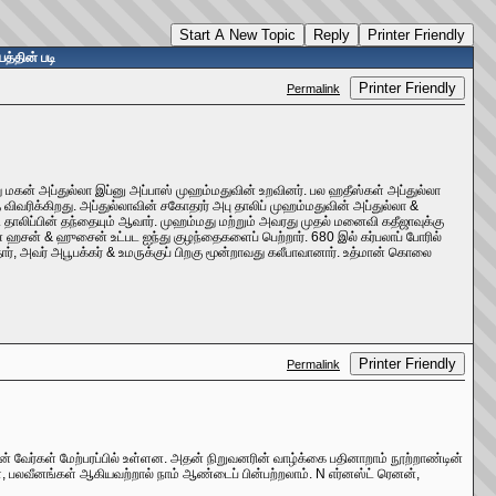
Start A New Topic
Reply
Printer Friendly
த்தின் படி
Printer Friendly
Permalink
ு மகன் அப்துல்லா இப்னு அப்பாஸ் முஹம்மதுவின் உறவினர். பல ஹதீஸ்கள் அப்துல்லா
ிவரிக்கிறது. அப்துல்லாவின் சகோதரர் அபு தாலிப் முஹம்மதுவின் அப்துல்லா &
தாலிப்பின் தந்தையும் ஆவார். முஹம்மது மற்றும் அவரது முதல் மனைவி கதீஜாவுக்கு
ன ஹசன் & ஹுசைன் உட்பட ஐந்து குழந்தைகளைப் பெற்றார். 680 இல் கர்பலாப் போரில்
ர், அவர் அபூபக்கர் & உமருக்குப் பிறகு மூன்றாவது கலீபாவானார். உத்மான் கொலை
Printer Friendly
Permalink
ன் வேர்கள் மேற்பரப்பில் உள்ளன. அதன் நிறுவனரின் வாழ்க்கை பதினாறாம் நூற்றாண்டின்
ள், பலவீனங்கள் ஆகியவற்றால் நாம் ஆண்டைப் பின்பற்றலாம். N எர்னஸ்ட் ரெனன்,