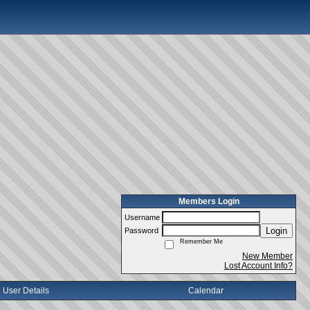
Members Login
Username
Login
Password
Remember Me
New Member
Lost Account Info?
User Details
Calendar