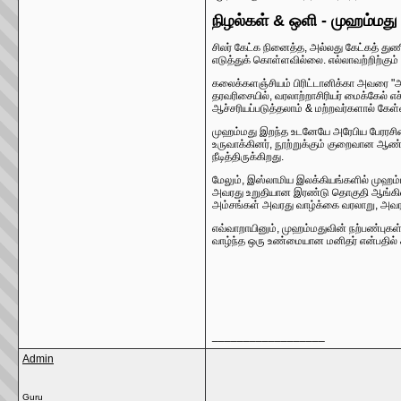
நிழல்கள் & ஒளி - முஹம்மது
சிலர் கேட்க நினைத்த, அல்லது கேட்கத் து
எடுத்துக் கொள்ளவில்லை. எல்லாவற்றிற்கும
கலைக்களஞ்சியம் பிரிட்டானிக்கா அவரை "அனை
தரவரிசையில், வரலாற்றாசிரியர் மைக்கேல் எ
ஆச்சரியப்படுத்தலாம் & மற்றவர்களால் கேள்வ
முஹம்மது இறந்த உடனேயே அரேபிய பேரரசின்
உருவாக்கினர், நூற்றுக்கும் குறைவான ஆண்ட
நீடித்திருக்கிறது.
மேலும், இஸ்லாமிய இலக்கியங்களில் முஹம்ம
அவரது உறுதியான இரண்டு தொகுதி ஆங்கில வ
அம்சங்கள் அவரது வாழ்க்கை வரலாறு, அவர
எவ்வாறாயினும், முஹம்மதுவின் நற்பண்புகள் 
வாழ்ந்த ஒரு உண்மையான மனிதர் என்பதில் 
__________________
Admin
Guru