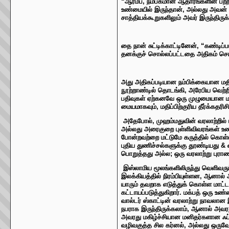
“ஆரம்ப, நம்பகமான ஆதாரங்களின் பற்றாக
உண்மையில் இருந்தான், அல்லது அவன்
சாத்தியக்கூறுகளிலும் அவர் இருந்திரு
தை நான் சுட்டிக்காட்டினேன், “கண்டிப
தனக்குச் சொல்லப்பட்டதை அதிகம் செய
அது அதிகப்படியான நம்பிக்கையான மதிப
நூற்றாண்டில் தொடங்கி, அரேபிய வெற்ற
பதிவுகள் ஏற்கனவே ஒரு முழுமையான மதம
மையமாகவும், மதிப்பிற்குரிய தீர்க்கத
அதேபோல், முஹம்மதுவின் வரலாற்றில்
அல்லது அரைகுறை புள்ளிவிவரங்கள் உ
போன்றவற்றை மட்டுமே கருத்தில் கொள்
புதிய துணிச்சல்களுக்கு தூண்டியது & 
பொறுத்தது அல்ல; ஒரு வரலாற்று புராண
இஸ்லாமிய மூலங்களிலிருந்து வெளிவரும
இலக்கியத்தில் நிரம்பியுள்ளன, ஆனால
யாரும் தவறாக எடுத்துக் கொள்ள மாட்டா
கட்டாயப்படுத்துகிறார். மக்பத் ஒரு உ
வால்டர் ஸ்காட்டின் வரலாற்று நாவல
நபராக இருந்திருக்கலாம், ஆனால் அவரத
அவரது மகிழ்ச்சியான மனிதர்களான ஃப்ர
வழிவகுத்த சில கர்னல், அல்லது ஒருவ