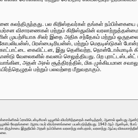
னை கலந்திருந்தது. பல கிறிஸ்தவர்கள் தங்கள் நம்பிக்கையை குற
விமர்சன விசாரணைகள் மற்றும் கிறிஸ்துவின் வரலாற்றுத்தன்
்களின் முயற்சியாக சிலர் இதை அதிக சந்தேகம் மற்றும் ஒருதல
கோபலியன்ஸ், பிரஸ்பைடிரியன்ஸ், மற்றும் மெதடிஸ்டுகள் போன்
கோட்பாட்டை கைவிட்டன, இது தெளிவற்ற, நொன்டோக்மாடிக் க
ண்டு வேலைகளில் கவனம் செலுத்தியது. பிற புராட்டஸ்டன்ட் ப
வாங்கின, அதன் அசல் சூத்திரத்தில், மிக முக்கியமான சவாலுக்
ிர்த்தெழுதல் மற்றும் பலவற்றை மீறுவதாகும்.
சைக்ளிகல் ப்ராவிடென்டிசிமஸ் டியூஸில் விமர்சித்ததைக் கண்டித்தார், ஆனால் ஒன்பது ஆண்
 சூழலில் வேதங்களை ஆராய உயர் விமர்சனங்களை பயன்படுத்தியது. 1943 ஆம் ஆண்டில், போப்
க திருச்சபை இறுதியில் அதன் நம்பிக்கை வரலாற்று என்பதால், வரலாற்று ஆய்வு விசுவாசத்தி
்லை.