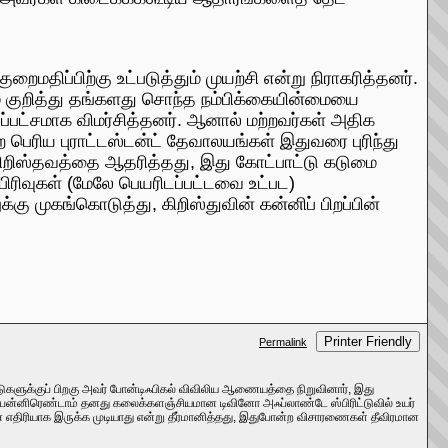
ைமதிப்பிற்கு உட்படுத்தும் முயற்சி என்று நிராகரித்தனர்.
மை குறித்து தங்களது சொந்த நம்பிக்கையின்மையை
ைப்பட்சமாக விமர்சித்தனர். ஆனால் மற்றவர்கள் அதிக
ற பெரிய புராட்டஸ்டன்ட் தேவாலயங்கள் இதுவரை புரிந்து
ிறிஸ்தவத்தை ஆதரித்தது, இது கோட்பாட்டு கடுமை
ிரிவுகள் (மேலே பெயரிடப்பட்டவை உட்பட)
கு முகங்கொடுத்து, கிறிஸ்துவின் கன்னிப் பிறப்பின்
Printer Friendly
Permalink
டுகளுக்குப் பிறகு அவர் போன்டிஃபிகல் விவிலிய ஆணையத்தை நிறுவினார், இது
 பன்னிரெண்டாம் தனது கலைக்களஞ்சியமான டிவினோ அஃப்லாண்டே ஸ்பிரிட்டுவில் உயர்
ன் எதிரியாக இருக்க முடியாது என்று தீர்மானித்தது, இதுபோன்ற விசாரணைகள் தீவிரமான