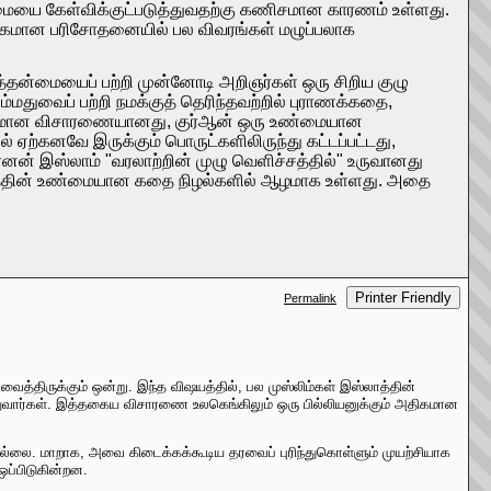
மையை கேள்விக்குட்படுத்துவதற்கு கணிசமான காரணம் உள்ளது.
ுக்கமான பரிசோதனையில் பல விவரங்கள் மழுப்பலாக
்தன்மையைப் பற்றி முன்னோடி அறிஞர்கள் ஒரு சிறிய குழு
மதுவைப் பற்றி நமக்குத் தெரிந்தவற்றில் புராணக்கதை,
கவனமான விசாரணையானது, குர்ஆன் ஒரு உண்மையான
ஏற்கனவே இருக்கும் பொருட்களிலிருந்து கட்டப்பட்டது,
 ரெனன் இஸ்லாம் "வரலாற்றின் முழு வெளிச்சத்தில்" உருவானது
்லாத்தின் உண்மையான கதை நிழல்களில் ஆழமாக உள்ளது. அதை
Printer Friendly
Permalink
திருக்கும் ஒன்று. இந்த விஷயத்தில், பல முஸ்லிம்கள் இஸ்லாத்தின்
ுவார்கள். இத்தகைய விசாரணை உலகெங்கிலும் ஒரு பில்லியனுக்கும் அதிகமான
ில்லை. மாறாக, அவை கிடைக்கக்கூடிய தரவைப் புரிந்துகொள்ளும் முயற்சியாக
ஒப்பிடுகின்றன.