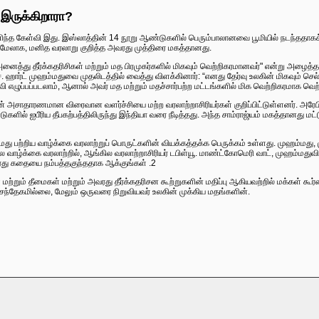
 இருக்கிறாரா?
ணிந்த கேள்வி இது. இஸ்லாத்தின் 14 நூறு ஆண்டுகளில் பெரும்பாலானவை பூமியில் நடந்ததாகக
் மேலாக, மனித வரலாறு குறித்த அவரது முத்திரை மகத்தானது.
த்து தீர்க்கதரிசிகள் மற்றும் மத பிரமுகர்களில் மிகவும் வெற்றிகரமானவர்" என்று அழைத்தத
ச். ஹார்ட் முஹம்மதுவை முதலிடத்தில் வைத்து விளக்கினார்: “எனது தேர்வு உலகின் மிகவும்
ி எழுப்பப்படலாம், ஆனால் அவர் மத மற்றும் மதச்சார்பற்ற மட்டங்களில் மிக வெற்றிகரமாக வெற்
 அசாதாரணமான விரைவான வளர்ச்சியை மற்ற வரலாற்றாசிரியர்கள் குறிப்பிட்டுள்ளனர். அரேப
ுகளில் ஐபீரிய தீபகற்பத்திலிருந்து இந்தியா வரை நீடித்தது. அந்த சாம்ராஜ்யம் மகத்தானது 
து பற்றிய வாழ்க்கை வரலாற்றுப் பொருட்களின் வியக்கத்தக்க பெருக்கம் உள்ளது. முஹம்மது
ாழ்க்கை வரலாற்றில், ஆங்கில வரலாற்றாசிரியர் டபிள்யூ. மாண்ட்கோமெரி வாட், முஹம்மதுவ
து கதையை நம்பத்தகுந்ததாக ஆக்குங்கள் .2
மற்றும் தீமைகள் மற்றும் அவரது தீர்க்கதரிசன கூற்றுகளின் மதிப்பு ஆகியவற்றில் மக்கள் கூர்ம
சந்தேகமில்லை, மேலும் ஒருவரை நிறுவியவர் உலகின் முக்கிய மதங்களின்.