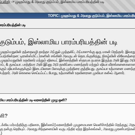
பென்சர்
->
முஹம்மது & அவரது குடும்பம், இஸ்லாமிய பாரம்பரியத்தின் படி
TOPIC: முஹம்மது & அவரது குடும்பம், இஸ்லாமிய பாரம்பரிய
ரம்பரியத்தின் படி
டும்பம், இஸ்லாமிய பாரம்பரியத்தின் படி
ுஹம்மதுவின் தந்தைவழி தாத்தா அப்துல் முத்தலிப், அப்பாஸுக்கு ஒரு மகன் பிறந்தார். இவரத
படுகின்றன: டிரான்ஸ்மிட்டர்களின் சங்கிலி அவருடன் தொடங்குகிறது, நிகழ்வின் விவேகத்தை வ
முஹம்மதுவின் உறவினர் மற்றும் ஷியைட் இஸ்லாத்தின் ஸ்தாபக நபராக இருந்த அலி இப்னு அபி 
னாப், & ருகய்யா. பாத்திமா அலி இப்னு அபி தாலிப்பை மணந்தார் மற்றும் ஷியா வீராங்கனைகளா
க்கும் ஷியாக்களுக்கும் இடையிலான பிளவுக்கு முத்திரை குத்தியது. ருகய்யா உத்மானை மணந்தா
பெற்றார். அலி கொலை செய்யப்பட்டபோது, ​​உத்மானின் உறவினரான முவியா கலீஃப் ஆனார்.
ய பாரம்பரியத்தின் படி-வரலாற்றின் முழு ஒளி?
ஒளி?
்கிய மர்மத்திற்கு பதிலாக, [இஸ்லாம்] வரலாற்றின் முழுமையான வெளிச்சத்தில் பிறந்தது; அத
மக்கு நன்கு தெரியும். அவரது சிந்தனையின் வருடாந்திர ஏற்ற இறக்கங்கள், அவரது முரண்பாடுக
1)