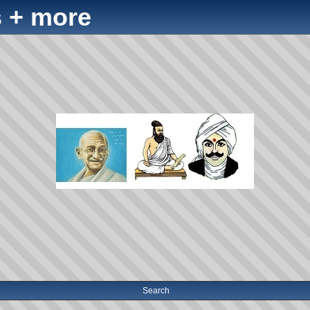
 + more
Search