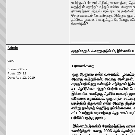
உயர்ந்த விமர்சனம் கிறிஸ்தவ உலகத்தை தெள
மதத்தின் தோற்றம் மற்றும் எபிரேய வேதாக
நிராகரித்தன மற்றும் பாரம்பரிய மரபுவழியின
சொற்களையும் நிராகரித்தது. ஆயினும் யூத 
தப்பிக்க முடியுமா? யாருக்கும் தெரியாது,
வேண்டும்?
__________________
Admin
முஹம்மது & அவரது குடும்பம், இஸ்லாமிய பா
Guru
புராணக்கதை
Status: Offline
Posts: 25432
ஒரு ஆளுமை என்ற வகையில், முஹம்மது 
Date:
Aug 12, 2019
அவரது கூற்றுக்கள், அவரது அன்புகள்
கருதப்படுகிறது என்பதில் சந்தேகம் இல
வட ஆபிரிக்கா மற்றும் பெர்சியாவின் ப
இஸ்லாமிய உலகிற்கு ஆசிரியராகவும் முன
விரிவான உருவப்படம், ஒரு பரந்த சாம்ர
மதத்தின் நிறுவனர் என்ற அவரது நீடித்
என்று நமக்குத் தெரிந்த நம்பிக்கையை
சட்டம் மற்றும் வரலாற்றை ஆழமாகப் பட
பரிசீலிப்பதற்கு முன்பு.
இஸ்லாமியர்களின் தோற்றத்திற்கு வரல
உணர்ந்தேன். எனது 2006 ஆம் ஆண்டு 