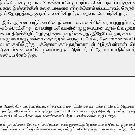
ுந்திருக்க முடியாதா? உண்மையில், முஹம்மதுவின் வரலாற்றுத்தன்
ரம்பகால இஸ்லாத்தின் கதை பரவலாக ஏற்றுக்கொள்ளப்பட்டாலும், நெர
தின் தோற்றத்தை ஒருவர் கவனிக்கிறார், குறைவாகவே பார்க்கிறார்.
் தீர்க்கதரிசன வாழ்க்கையின் நிலையான கணக்கின் வரலாற்று நம்பகத
தகம் ஆராய்கிறது. வரலாற்று பதிவுகளின் முழுமையான மறுஆய்வு முஹம்
ற்கான திடுக்கிடும் அறிகுறிகளை வழங்குகிறது. இதேபோல் ஒரு 
ாக முஹம்மது முன்வைத்தவற்றின் தொகுப்பு அல்ல, ஆனால் உண்மையில் 
ஸ்தவ மரபுகளிலிருந்து. பத்தொன்பதாம் நூற்றாண்டின் அறிஞர் எர்னஸ்ட்
ர். ஆனால் உண்மையில், முஹம்மது, குர்ஆன் மற்றும் ஆரம்பகால இஸ
ேண்டிய நேரம் இது.
டும்? மத நம்பிக்கை, எந்தவொரு மத நம்பிக்கையும், மக்கள் மிகவும் ஆழமாக வைத்
கு வரலாற்று ஆய்வைப் பயன்படுத்துவதற்கான யோசனையை ஒரு அவமதிப்பு என்று கருத
கை அமைப்பின் அடித்தள அனுமானங்களைப் பற்றிய கேள்விகளை எழுப்புகிறது.
விகள் முஸ்லிம்கள் மீதான எந்தவிதமான தாக்குதலையும் நோக்கமாகக் கொண்டிருக்கவ
றம் பற்றிய பாரம்பரியக் கணக்கை வரலாற்றுப் பதிவிலிருந்து அறியக்கூடியவற்றுடன் 