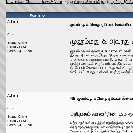
New Indian-Chennai News & More
->
முஹம்மது உண்மையில் இருந்தாரா? -ராபர்ட் ஸ்
Post Info
Admin
முஹம்மது & அவரது குடும்பம், இஸ்லாமிய பா
Guru
முஹம்மது & அவரது கு
Status: Offline
Posts: 25432
முஹம்மது அப்துல்லா & அமினாவின் மகன். ம
Date:
Aug 12, 2019
இப்னு அப்பாஸுக்கு இறுதி ஆதாரமாகக் கூறப்
அமினாவின் பாதுகாவலராக இருந்தார். அவர் 
மூன்று மகள்கள் இருந்தனர்: பாத்திமா, சய
தெலேட்டர் கொல்லப்பட்டார், இது சுன்னிகளு
செய்யப்பட்டபோது அலி கலிபாவுக்கு வெற்றி 
__________________
Admin
RE: முஹம்மது & அவரது குடும்பம், இஸ்லாமி
Guru
அறிமுகம் வரலாற்றின் முழு 
Status: Offline
Posts: 25432
மற்ற மதங்கள் அவற்றின் தோற்றத்தை உள்ளடக
Date:
Aug 12, 2019
எந்த சீர்திருத்தவாதியின் வாழ்க்கையும் ந
“முஹம்மது & இஸ்லாத்தின் தோற்றம்” (185