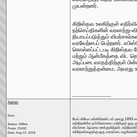
முயன்றனர்.
கிறிஸ்தவ உலகிற்குள் எதிர்வி
நற்செய்திகளின் வரலாற்று-
நியாயப்படுத்தும் விமர்சகர
வரவேற்பைப் பெற்றனர். எபிஸ்
கொள்ளப்பட்டபடி கிறிஸ்தவ 
மற்றும் ஆன்மீகத்தை விட தொ
அடிப்படைவாதத்திற்குள் பின்
வரலாற்றுத்தன்மை, அவரது உய
__________________
Admin
Guru
போப் லியோ பன்னிரெண்டாம் தனது 1893 என்
கத்தோலிக்க நம்பிக்கையை மதிக்கும் ஒரு
Status: Offline
விமர்சன ஆய்வை ஊக்குவித்தார். கத்தோலிக்
Posts: 25432
சந்தேகங்களுக்கு ஒரு மறைப்பை வழங்கவில
Date:
Aug 12, 2019