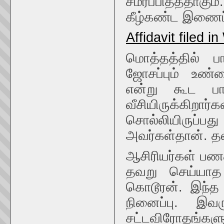
சமர்ப்பித்ததாகும
கீழ்கண்ட இணைப்
Affidavit filed 
மொத்தத்தில் பா
ஜோசப்பும் உண்ம
என்று கூட பார
வீசியிருக்கிறா
சொல்லியிருப்
அவர்கள்தான். த
ஆசிரியர்கள் பணத
தவறு செய்யாத
கொடூரன். இந்த 
நினைப்பு. இவர
சட்டவிரோதங்க