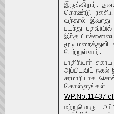
இருக்கிறார். த
கொண்டு ரகசியமா
வந்தால் இவரது 
பயந்து பதவியில்
இந்த பிரச்னையை
மூடி மறைத்துவிடலா
பெற்றுள்ளார்.
பாதிரியார் சகாய
அப்பிடவிட் நகல
சரமாரியாக சொல்ல
கொள்ளுங்கள்.
WP.No.11437 of 
மற்றுமொரு அப்