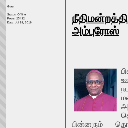
Guru
நீதிமன்றத்த
Status: Offline
Posts: 25432
Date:
Jul 18, 2019
அம்புரோஸ்
ப
ஊ
ந
ம
அ
த
பின்னரும் தொட