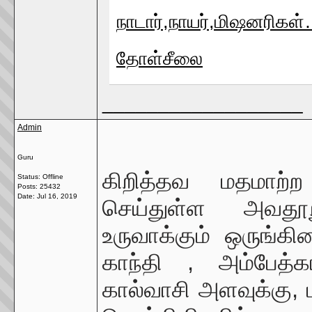
நாடார்,நாயர்,மிஷனரிகள
தோள்சீலை
__________________
Admin
Guru
கிறித்தவ மதமாற்ற
Status: Offline
Posts: 25432
Date:
Jul 16, 2019
செய்துள்ள அவதூற
உருவாக்கும் ஒருங்
காந்தி , அம்பேத்
கால்வாசி அளவுக்கு, 