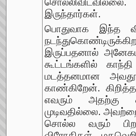
சொல்லிவிடவில்ல
இருந்தார்கள்.
பொதுவாக இந்த வ
நடந்துகொண்டிருக்
இருப்பதனால் அனேகம
கூட்டங்களில் காந்
மடத்தனமான அவதூறு
காண்கிறேன். கிறித்
எவரும் அதற்கு ஒ
முடிவதில்லை. அவற்றைச
சொல்ல வரும் பிற
விரோதிகள், மதவெற