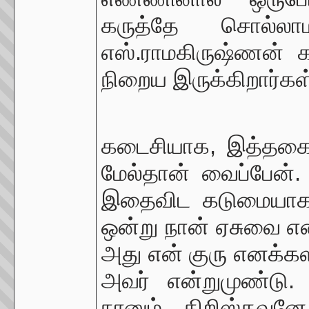
கருத்தே சொல்லாமல
எஸ்.ராமகிருஷ்ணன் 
நிறைய இருக்கிறார்கள
கடைசியாக, இத்தகைய
மேல்தான் வைப்பேன். 
இதைவிட கடுமையாக 
ஒன்று நான் ஏசுவை 
அது என் குரு எனக்கள
அவர் என்றுமுண்டு
நானும் கிறிஸ்தவன