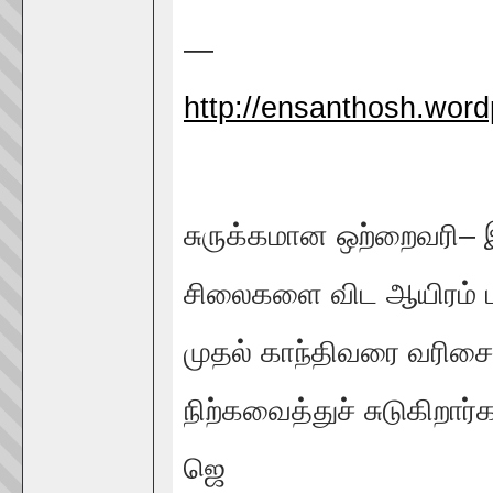
—
http://ensanthosh.wor
சுருக்கமான ஒற்றைவரி– 
சிலைகளை விட ஆயிரம் 
முதல் காந்திவரை வரிச
நிற்கவைத்துச் சுடுகிறார்
ஜெ