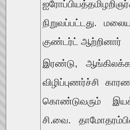
ஐரோப்பியத்தமிழறி
நிறுவப்பட்டது. ம
குண்டர்ட் ஆற்றினார்
இரண்டு, ஆங்கிலக்கல
விழிப்புணர்ச்சி க
கொண்டுவரும் இயக்க
சி.வை. தாமோதரம்ப