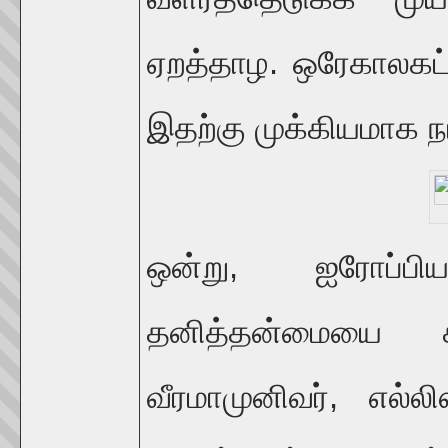
ஏறத்தாழ. ஒரேகாலகட்ட
இதற்கு முக்கியமாக ந
ஒன்று, ஐரோப்ப
தனித்தன்மையை கண
வீரமாமுனிவர், எல்