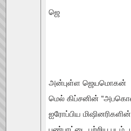
ஜெ
அன்புள்ள ஜெயமொகன்
மெல் கிப்சனின் “அபகொலிப
ஐரோப்பிய மிஷினரிகளின
பண்பாட்டை பற்றிய படம். 