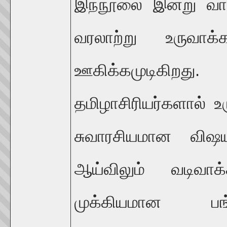
இந்நூலை இன்று வாசி
வரலாற்று உருவாக்
ஊகிக்கமுடிகிறத
தமிழாசிரியர்களால் உ
சுவாரசியமான விஷ
ஆய்விலும் வடிவாக்க
முக்கியமான பங