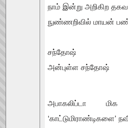
நாம் இன்று அறிகிற தகவல
நுண்ணறிவில் மாயன் பண
சந்தோஷ்
அன்புள்ள சந்தோஷ்
அபாகலிப்டா மி
‘காட்டுமிராண்டிகளை’ ந