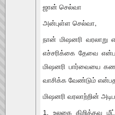
ஜான் செல்வா
அன்புள்ள செல்வா,
நான் மிஷனரி வரலாறு எ
எச்சரிக்கை தேவை என்ப
மிஷனரி பார்வையை கண
வாசிக்க வேண்டும் என்
மிஷனரி வரலாற்றின் அட
1. உலகை கிறித்தவ மீ