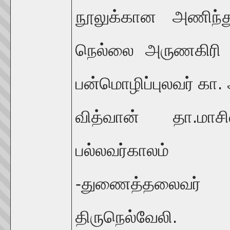
நூலுக்கான அணிந்த
நெல்லை அருணகிரி 
பன்மொழிப்புலவர் கா. 
வித்வான் தா.மாசில
பல்லவர்காலம் 
-துணைத்தலைவர் ம
திருநெல்வேலி.