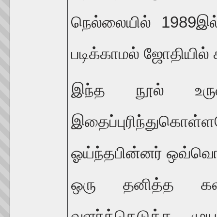
நெல்லையில் 1989இல
படிக்காமல் ஜோதியில் 
இந்த நூல் உரு
இதைப்புரிந்துகொள்ள
ஓய்ந்தபின்னர் ஒவ்வ
ஒரு தனித்த கலா
வளர்த்தெடுக்க முய