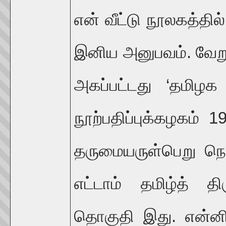
என் வீட்டு நூலகத்தில
இனிய அனுபவம். வேற
அகப்பட்டது ‘தமிழக
நூற்பதிப்புக்கழகம் 
தருமையருள்பெறு ந
எட்டாம் தமிழ்த் த
தொகுதி இது. என்னிடம்