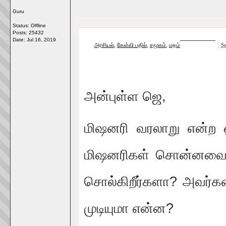
Guru
Status: Offline
Posts: 25432
Date:
Jul 16, 2019
அரசியல்
,
கேள்வி பதில்
,
சமூகம்
,
மதம்
S
அன்புள்ள ஜெ,
மிஷனரி வரலாறு என்ற ஒர
மிஷனரிகள் சொன்னவை 
சொல்கிறீர்களா? அவர்க
முடியுமா என்ன?