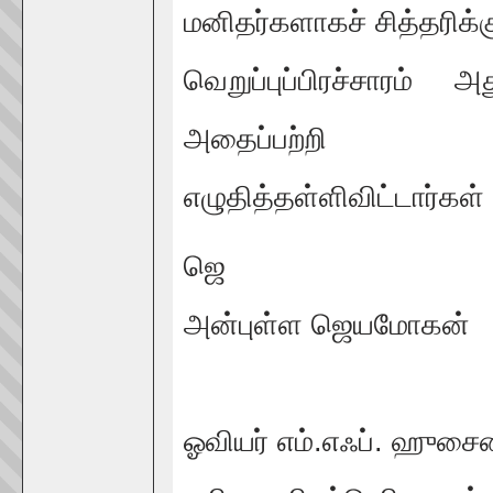
மனிதர்களாகச் சித்தரிக்
வெறுப்புப்பிரச்சாரம
அதைப்பற்றி
எழுதித்தள்ளிவிட்டார்கள்
ஜெ
அன்புள்ள ஜெயமோகன்
ஓவியர் எம்.எஃப். ஹுசைன