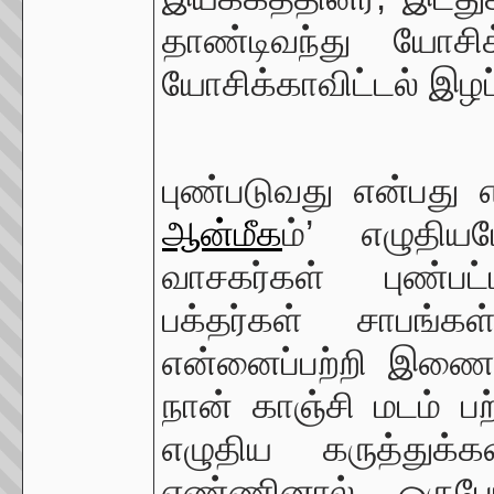
தாண்டிவந்து யோசி
யோசிக்காவிட்டல் இழப
புண்படுவது என்பது 
ஆன்மீக
ம்’ எழுதிய
வாசகர்கள் புண்பட்
பக்தர்கள் சாபங்கள
என்னைப்பற்றி இணைய
நான் காஞ்சி மடம் பற்
எழுதிய கருத்துக்
எண்ணினால் ஒருபோத