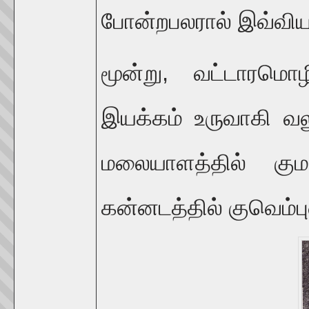
போன்றபலரால் இவ்வியக
மூன்று, வட்டாரமொ
இயக்கம் உருவாகி வல
மலையாளத்தில் கும
கன்னடத்தில் குவெம்பு