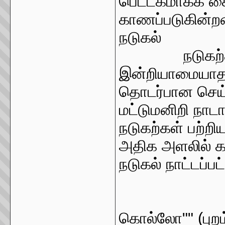
பெட்டகமாகக் கை
காணப்படுகின்ற
நடுகல்
நடுகற
இன்றியாமையாதது
தொடர்பான செய்த
மட்டுமனிறி நாடா
நடுகற்கள் பற்றி
அதிக அளலில் க
நடுகல் நாட்டப்ப
""
கொல்லோ"" (புறம