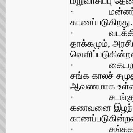
மறுவாசிப்பு தே
·
மன்னர
காணப்படுகிறது.
·
வடக்க
தாக்கமும்
,
அரசி
வெளிப்படுகின்ற
·
கையறு
சங்க காலச் சமு
ஆவணமாக உள்ள
·
சடங்க
கணவனை இழந்த 
காணப்படுகின்ற
·
சங்கக