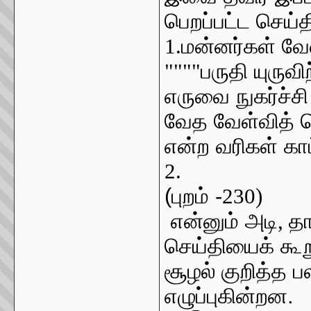
பெறப்பட்ட செய்த
1.
மன்னர்கள் வே
""""
பருதி யுருவி
எருவை நுகர்ச்ச
வேத வேள்வித் தொ
என்ற வரிகள் கா
2. "
(புறம் -
230)
என்னும் அடி
,
தா
செய்தியைக் கூற
சூழல் குறித்த 
எழுப்புகின்றன.