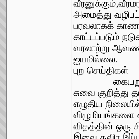
வீரனுக்கும்
,
வீரம
அமைத்து வழிபட்
பரவலாகக் காணப்
காட்டப்படும் நட
வரலாற்று ஆவணம
ஐயமில்லை.
புற செய்திகள்
கையறு
சுவை குறித்து 
எழுதிய நிலையில
விழுமியங்களை க
விதத்தின் ஒரு
இவை தவிர இப்ப