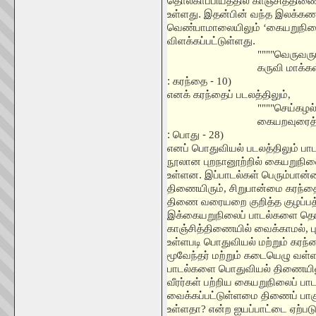
தொல்காப்பியத்தில் காஞ்சித்தி
உள்ளது. இதன்பின் வந்த இலக்க
வெண்பாமாலையிலும்
‘
கையறுநி
விளக்கப்பட்டுள்ளது.
""""
வெருவரும
கருவி மாக்க
: கரந்தை -
10)
எனக் கரந்தைப் படலத்திலும்
,
""""
செய்கழல்
கையறவுரைத்த
: பொது -
28)
எனப் பொதுவியல் படலத்திலும் பா
நூலான புறநானூற்றில் கையறுநிலை
உள்ளன. இப்பாடல்கள் பெரும்பான
திணையிரும்
,
சிறுபான்மை கரந்த
திணை வரையறை குறித்த குழப்பத்
இக்கையறுநிலைப் பாடல்களை தொல்க
காஞ்சித்திணையில் வைக்காமல்
,
உள்ளபடி பொதுவியல் மற்றும் கரந்த
மூவேந்தர் மற்றும் கடையெழு வள்
பாடல்களை பொதுவியல் திணையிலும
வீரர்கள் பற்றிய கையறுநிலைப் ப
வைக்கப்பட்டுள்ளமை திணைப் பாகு
உள்ளதா
?
என்ற ஐயப்பாட்டை ஏற்படு