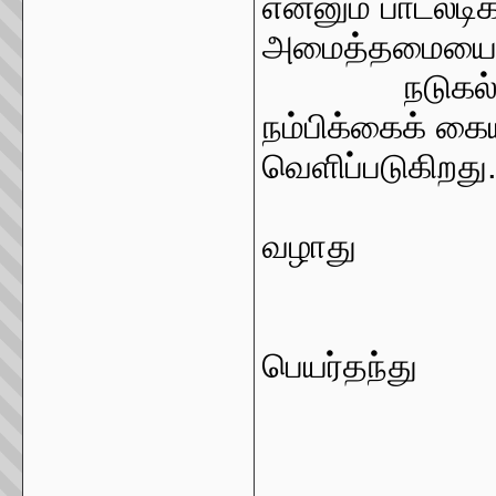
என்னும் பாடலடிக
அமைத்தமையை உ
நடுகல
நம்பிக்கைக் கை
வெளிப்படுகிறது
""
வழாது
பெயர்தந்து