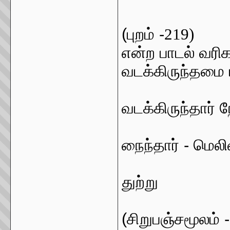
(புறம் -
219)
என்ற பாடல் வரிக
வடக்கிருந்தமை ப
""
வடக்கிருந்தார் 
நைந்தார் - மெலி
துற்று
(சிறுபஞ்சமூலம் 