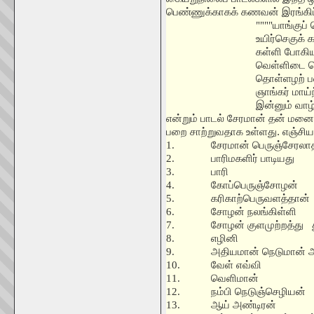
பெண்ணுக்காகக் கணவன் இரங்கிப்
""""
யாங்குப
உயிர்செகுக்
கள்ளி போகி
வெள்ளிடை ப
தொள்ளழற் பள்
ஞாங்கர் மாய
இன்னும் வாழ
என்றும் பாடல் சேரமான் தன் மன
பறை சாற்றுவதாக உள்ளது. எஞ்சிய
1.
சேரமான் பெருஞ்சேரலா
2.
பாரிமகளிர் பாடியது
3.
பாரி
4.
கோப்பெருஞ்சோழன்
5.
கரிகாற்பெருவளத்தான்
6.
சோழன் நலங்கிள்ளி
7.
சோழன் குளமுற்றத்து
8.
எழினி
9.
அதியமான் நெடுமான் 
10.
வேள் எவ்வி
11.
வெளிமான்
12.
நம்பி நெடுஞ்செழியன்
13.
ஆய் அண்டிரன்