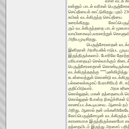
வாள் வடக் கிர
என்னும் பாடல் வரிகள் பெருஞ்சே
செய்தியைக் காட்டுகிறது. புறம்
23
கபிலர் வடக்கிருந்த செய்தியை
உரைக்கிறது.
கோப்பெரு
ரும் வடக்கிருந்ததை பாடல் மூலமா
வாயிலாகவும்
,
வரலாற்றுக் கொளுவி
அறியமுடிகிறது.
பெருஞ்சேரலாதன் வடக்
இனிதான் அரசியலில் ஈடுபட முடி
இருந்திருக்கலாம். போரிலே தோற்
மரியாதையும் செல்வாக்கும் கிடை
பெருஞ்சேரலாதான் கொண்டிருக்
வடக்கிருந்ததற்கு """"புண்கிழித்த
உடன்வைத்துக் கொண்டு வடக்கிரு
பல்கலைக்கழகப் பேராசிரியர் சி. சத
குறிப்பிடுவார்.
அரசு உரி
கொல்லுதல்
,
மகன் தந்தையைக் க
கொல்லுதல் போன்ற நிகழ்ச்சிகள்
காணப்படக்கூடியவை. ஆனால் நம் 
அரிது. ஆனால் தன் மக்களி
h
லேயே
கோப்பெருஞ்சோழன் வடக்கிருந்த 
காரணமாக இருந்திருக்கலாமோ என்ற
தந்தையிடம் இருந்து அரசைப் பற