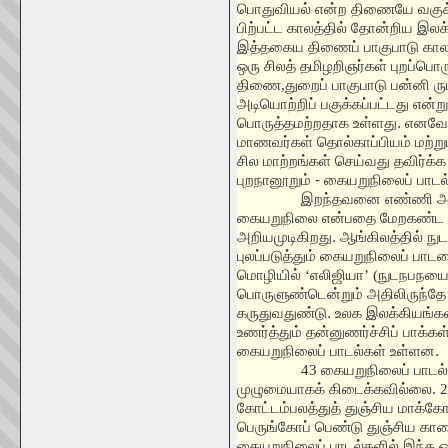
பொதுவியல் என்ற திணையே வகுக
பிற்பட்ட காலத்தில் தோன்றிய இல
இத்தகைய திணைப் பாகுபாடு காலக
ஒரு சிலத் தமிழறிஞர்கள் புறப்ப
திணை
,
துறைப் பாகுபாடு பன்னி 
அடியொற்றிப் பகுக்கப்பட்டது என்ற
பொருத்தமற்றதாக உள்ளது. எனவே 
மாணவர்கள் தொல்காப்பியம் மற்றும
சில மாற்றங்கள் செய்வது தவிர்க்க
புறநானூறும் - கையறுநிலைப் பாடல
இறந்தவனை எண்ணி அவ
கையறுநிலை என்பதை மேறகண்ட த
அறியமுடிகிறது. ஆங்கிலத்தில் ந
புலப்படுத்தும் கையறுநிலைப் பாடல
மொழியில்
‘
எலிஜியா
’ (
நுடநபநயை)
பொருளுண்டென்றும் அதிலிருந்தே 
கருதுவதுண்டு. உலக இலக்கியங்
உணர்த்தும் தன்னுணர்ச்சிப் பாக்க
கையறுநிலைப் பாடல்கள் உள்ளன.
43
கையறுநிலைப் பாடல
முழுமையாகக் கிடைக்கவில்லை.
2
கோட்டம்பலத்துத் துஞ்சிய மாக
பெருங்கோப் பெண்டு துஞ்சிய கா
கையறுநிலைப் பாடல்களில் இந்த ஒர