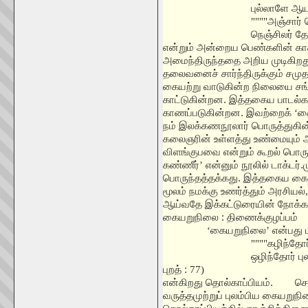
புல்லாளே ஆய
""""
அஞ்சார
நெஞ்சிலர் த
என்றும் அன்றைய பெண்களின் கா
அமைந்திருந்ததை அறிய முடிகிறத
தலைவனைச் சார்ந்திருக்கும் சம
கையற்று வாடுகின்ற நிலையை சங்
காட்டுகின்றன. இத்தகைய பாடல்க
காணப்படுகின்றன. இவற்றைக்
‘
க
நம் இலக்கணநூலார் பொருத்துகின்ற
கலைஞரின் உள்ளத்து உண்மையும் அ
விளங்குபவை என்றும் கூறல் பொருந
கண்ணீர்
’
என்னும் நூலில் டாக்டர்
பொருந்தத்தக்கது. இத்தகைய கையற
மூலம் நமக்கு உணர்த்தும் அரசியல்
ஆய்வதே இக்கட்டுரையின் நோக்கம
கையறுநிலை : திணைக்குழப்பம்
‘
கையறுநிலை
’
என்பது 
""""
கழிந்தோர
ஒழிந்தோர் பு
புறத் :
77)
என்கிறது தொல்காப்பியம்.
செ
வருத்தமுற்றுப் புலம்பிய கையறுநி