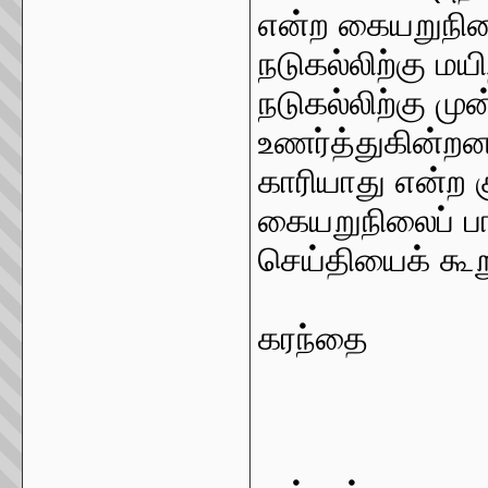
என்ற கையறுநிலை
நடுகல்லிற்கு மயி
நடுகல்லிற்கு ம
உணர்த்துகின்றன.
காரியாது என்ற 
கையறுநிலைப் பாட
செய்தியைக் கூறு
""
கரந்தை