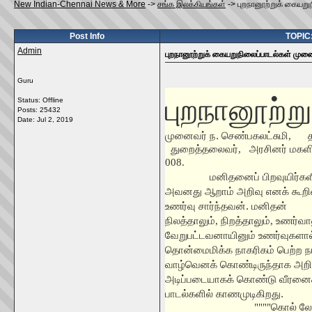
New Indian-Chennai News & More
->
சங்க இலக்கியங்கள்
->
புறநானூற்றுக் கையறு
Post Info
TOPIC:
Admin
புறநானூற்றுக் கையறுநிலைப்பாடல்கள் முனை
Guru
புறநானூற்ற
Status: Offline
Posts: 25432
Date:
Jul 2, 2019
முனைவர் ந. செண்பகலட்சுமி
,
துறைத்தலைவர்
,
அரசினர் மகளி
008.
மனிதனைப் பிறவுயிர்களி
அவனது ஆறாம் அறிவு எனக் கூறி
உணர்வு சார்ந்தவன். மனிதன்
நிலத்தாலும்
,
நிறத்தாலும்
,
உணர்வால
வேறுபட்டவனாயினும் உணர்வுகளால்
தொன்மைமிக்க நாகரிகம் பெற்ற ந
வாழ்வெனக் கொண்டிருந்தாக அறிய
அடிப்படையாகக் கொண்டு வீரனைச் 
பாடல்களில் காணமுடிகிறது.
""""
கொல் லே