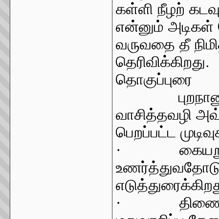
கள்ளி நீழற் கடவு
என்னும் அடிகள் 
வருவதை தீ நி
தெரிவிக்கிறது.
தொகுப்புரை
புறநா
வாசித்தவழி அவ
பெறப்பட்ட முடிவ
·
கையற
உணர்த்துவதோடு
எடுத்துரைக்கிறத
·
திண