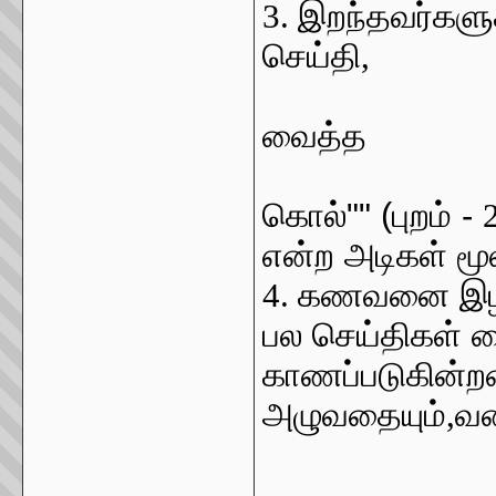
3.
இறந்தவர்களுக்
செய்தி
,
""
வைத்த
கொல்"" (புறம் -
என்ற அடிகள் மூல
4.
கணவனை இழந்
பல செய்திகள் க
காணப்படுகின்றன
அழுவதையும்
,
வள
""