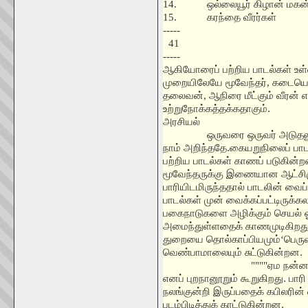
14.
ஒல்லையூர் கிழான் மகன
15.
கரந்தை வீரர்கள்
-----
41
-----
ஆகியோரைப் பற்றிய பாடல்கள் உள்
முறையிலேயே மூவேந்தர்
,
கடையெழ
தலைவன்
,
ஆநிரை மீட்கும் வீரன
உற்றுநோக்கத்தக்கதாகும்.
அரசியல்
ஒருவரை ஒருவர் அடுதல
நாம் அறிந்ததே.கையறுநிலைப் பாட
பற்றிய பாடல்கள் காணப் படுகின்ற
மூவேந்தருக்கு இணையான ஆட்சிம
பாரியிடமிருந்ததால் பாடலின் வை
பாடல்கள் முன் வைக்கப்பட்டிருக்க
பகைநாடுகளை அழிக்கும் செயல் 
அமைந்துள்ளதைக் காணமுடிகிறது
துறையை தொல்காப்பியமும்
‘
பெரு
வெண்பாமாலையும் சுட்டுகின்றன.
""""
ஏம நன்னா
எனப் புறநானூறும் கூறுகிறது. பார
நலங்குன்றி இருப்பதைக் கபிலரின
படம்பிடித்துக் காட்டுகின்றன.