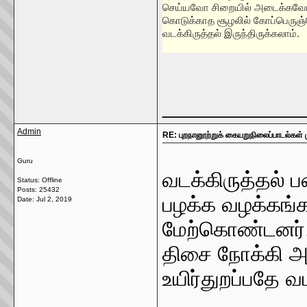
செய்யவோ சிறையில் அடைக்கவ
கொடுக்காத சூழலில் கோப்பெருஞ்
வடக்கிருத்தல் இருந்திருக்கலாம்.
_____________
Admin
RE: புறநானூற்றுக் கையறுநிலைப்பாடல்கள்
Guru
வடக்கிருத்தல் 
Status: Offline
Posts: 25432
பழக்க வழக்கங்
Date:
Jul 2, 2019
மேற்கொண்டனர். 
திசை நோக்கி அ
உயிர்துறப்பதே வ
""