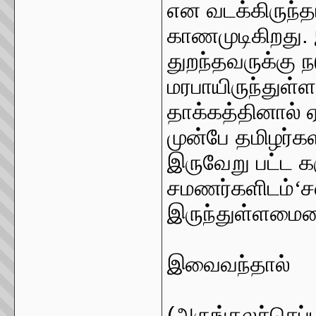
என வடக்கிருந்த
காணமுடிகிறது. இ
துறந்தவருக்கு 
மரபாயிருந்துள்
தாக்கத்தினால் ஏ
முன்பே தமிழர்க
இருவேறு பட்ட க
சமணர்களிடம்
‘
ச
இருந்துள்ளமைய
""
இவைவந்தால்
(அருங்கலச்செப்ப