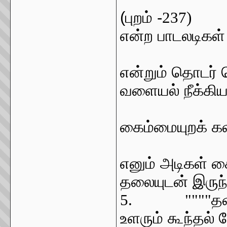
(புறம் -
237)
என்ற பாடலடிகள்
""
என்றும் தொடர
வளையல் நீக்கிய
""
கைம்மையுறக் க
எனும் அடிகள் க
தலையுடன் இருந
5. """"
த
உளரும் கூந்தல்