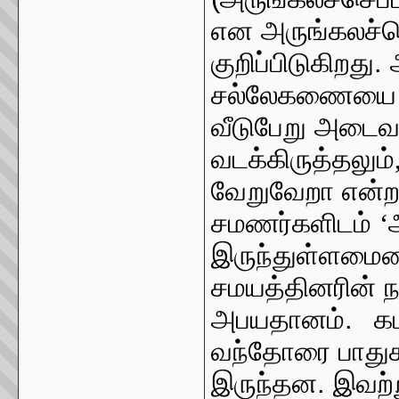
என அருங்கலச்செ
குறிப்பிடுகிறத
சல்லேகணையை ம
வீடுபேறு அடைவ
வடக்கிருத்தலும்
வேறுவேறா என்ற
சமணர்களிடம்
‘
இருந்துள்ளமைய
சமயத்தினரின் ந
அபயதானம்.
க
வந்தோரை பாதுக
இருந்தன. இவற்