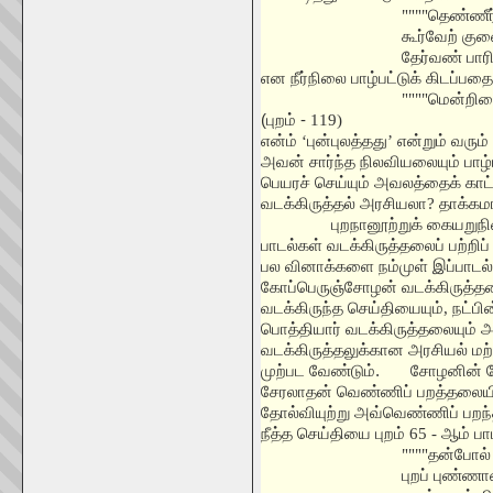
""""
தெண்ணீர்
கூர்வேற் கு
தேர்வண் பாரி
என நீர்நிலை பாழ்பட்டுக் கிடப்பதை
""""
மென்றினை
(புறம் -
119)
என்ம்
‘
புன்புலத்தது
’
என்றும் வரும
அவன் சார்ந்த நிலவியலையும் பாழ்
பெயரச் செய்யும் அவலத்தைக் காட
வடக்கிருத்தல் அரசியலா
?
தாக்கம
புறநானூற்றுக் கையறுநி
பாடல்கள் வடக்கிருத்தலைப் பற்றிப்
பல வினாக்களை நம்முள் இப்பாடல
கோப்பெருஞ்சோழன் வடக்கிருத்தம
வடக்கிருந்த செய்தியையும்
,
நட்பி
பொத்தியார் வடக்கிருத்தலையும் அ
வடக்கிருத்தலுக்கான அரசியல் ம
முற்பட வேண்டும்.
சோழனின் ம
சேரலாதன் வெண்ணிப் பறத்தலையி
தோல்வியுற்று அவ்வெண்ணிப் பறந்
நீத்த செய்தியை புறம்
65 -
ஆம் பாட
""""
தன்போல் 
புறப் புண்