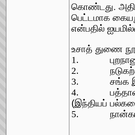
கொண்டது. அதில்
பெட்டமாக கையற
என்பதில் ஐயமில
உசாத் துணை நூ
1.
புறநா
2.
நடுகற
3.
சங்க 
4.
பத்தா
(இந்தியப் பல்கல
5.
நான்க