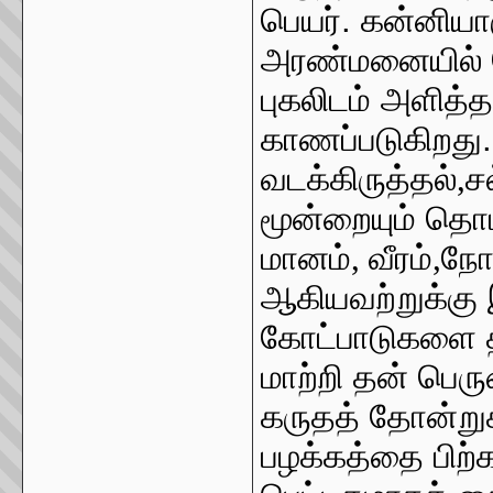
பெயர். கன்னியாக
அரண்மனையில் வ
புகலிடம் அளித்த
காணப்படுகிறது.
வடக்கிருத்தல்
,
ச
மூன்றையும் தொடர்
மானம்
,
வீரம்
,
நோ
ஆகியவற்றுக்கு 
கோட்பாடுகளை த
மாற்றி தன் பெர
கருதத் தோன்றுக
பழக்கத்தை பிற்க