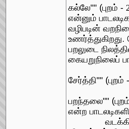
கல்லே"" (புறம் -
என்னும் பாடலடி
வழிபடின் வறநில
உணர்த்துகிறது.
பறலுடை நிலத்த
கையறுநிலைப் ப
""
சேர்த்தி"" (புறம் 
""
பறந்தலை"" (புறம
என்ற பாடலடிகளி
வடக்க