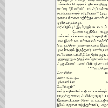
மக்களின் பொருளில் நிலையறிந்த
வரம்வு மீறி வரியிட்டால் அம்மன்ன
கூதிலாண்மைச் சிறியோன்"" (புறம
ஏளனவரிகளை உதிர்த்தவனாகச் ச
குறிக்கத்தக்கது.
வரிவிதிப்பும் இடிக்குநர் கடமையும்
தேவை கருதியோ
,
உடன
மன்னன் எல்லைகடந்து மிகுவரி தீட்ட
பலவழிகள் உள. மக்களைக் கசக்கிப
கொடியதென்று உணரவைக்க இடிக்கு
புலவர்களும் இருந்தனர். பாண்டியன
கூடுதலாக வரிவிதிக்க நேர்ந்தது. 
புறநானூறு கூடுதற்செய்திளைச் ச
அணுகியவர் புலவர் பிசிராந்தையார
""""
காய்நெல்
கொளினே
மா
பன்னாட்காகும்
புக்குணினே
வ
கெடுக்கும்""
என்ற வரிகளின் வழி யானைக்குக் 
நாளுக்கு உணவு அளிக்கமுடியும்
இறங்கவிட்டால் அதன் கால்பட்டழிய
இப்பொருளை எடுத்துக்காட்டி
,
அரசன