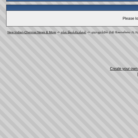
Please lo
New Indian-Chennai News & More
->
சங்க இலக்கியங்கள்
->
புறநானூற்றில் நிதி மேலாண்மை அ.அறி
Create your ow