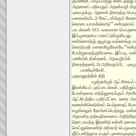
குமணன். பாடியபிறது கிடைத்தது 
அதனைப் பதிவதும் அதன்வழி மிகுப
புலவருக்கு. ஆனால் நிறைந்த பொ
மனைவியிடம்
‘
கேட்டார்க்கும் கேள
கொடையாகக்கொடு"" என்றதாகப் பு
பாடல்எண்
163.
வளமான பொருளை ஈட்
இம்முறைமை பாராட்டுக்குரியது.
"
என்னொடுஞ் சூழாது வல்லாங்கு வாழ
கொடுமதி மனைகிழவோயே""என்ற
போற்றுவதற்குரியவை.
இப்படி
,
மன்
பணியில் நின்றனர். அறவழியில்
நிறைத்தனர்.அ.அறிவுநம்பி
,
புலம
பாண்டிச்சேரி.
புறநானூற்றில் நீதி
பழந்தமிழற் ஆட்சியைப் 
இலக்கியப் புறப்பாடல்கள். பதிற்றுப்
போன்றவை எடுத்துரைக்கும் அரசி
ஆட்சிபற்றிய மதிப்பீட்டை உணர 
கணக்கிலெடுக்கப் பெற்றதைப் ப
வழங்கலும் நோக்கப்பெற்றது. மன
அறமன்ற நடுவுநிலைமை அறிந்தோன
தொடரவந்த இரண்டு எள்ளி நகை
செய்துகொண்டு கரிகாற் பெருவள
தீர்ப்பளித்தாக வரும் புனைவுகளும