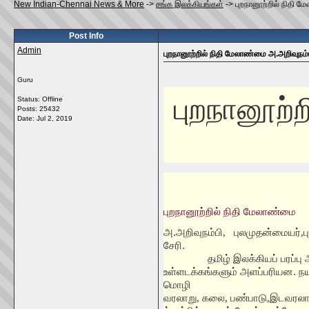
New Indian-Chennai News & More
->
சங்க இலக்கியங்கள்
->
புறநானூற்றில் நிதி 
Post Info
Admin
புறநானூற்றில் நிதி மேலாண்மை அ.அறிவுநம்ப
Guru
புறநானூற்ற
Status: Offline
Posts: 25432
Date:
Jul 2, 2019
புறநானூற்றில் நிதி மேலாண்மை
அ.அறிவுநம்பி
,
புலமுதன்மையர்
,
ப
சேரி.
தமிழ் இலக்கியப் பரப்ப
உள்ளடக்கங்களும் அளப்பரியன. நய
மொழி
வரலாறு
,
கலை
,
பண்பாடு
,
இடவரலா