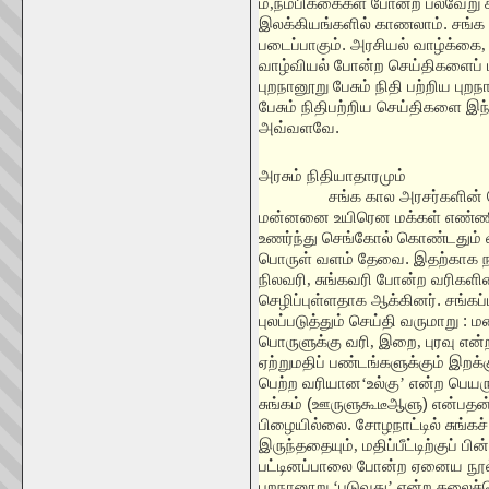
ம்
,
நம்பிக்கைகள் போன்ற பல்வேறு 
இலக்கியங்களில் காணலாம். சங்க
படைப்பாகும். அரசியல் வாழ்க்கை
வாழ்வியல் போன்ற செய்திகளைப் பு
புறநானூறு பேசும் நிதி பற்றிய புற
பேசும் நிதிபற்றிய செய்திகளை இந
அவ்வளவே.
அரசும் நிதியாதாரமும்
சங்க கால அரசர்களின் 
மன்னனை உயிரென மக்கள் எண்ண
உணர்ந்து செங்கோல் கொண்டதும் 
பொருள் வளம் தேவை. இதற்காக ந
நிலவரி
,
சுங்கவரி போன்ற வரிகளின
செழிப்புள்ளதாக ஆக்கினர். சங்கப்
புலப்படுத்தும் செய்தி வருமாறு : 
பொருளுக்கு வரி
,
இறை
,
புரவு என
ஏற்றுமதிப் பண்டங்களுக்கும் இறக்க
பெற்ற வரியான
‘
உல்கு
’
என்ற பெயர
சுங்கம் (ஊருளுகூடீஆளு) என்பதன
பிழையில்லை. சோழநாட்டில் சுங்கச
இருந்ததையும்
,
மதிப்பீட்டிற்குப் ப
பட்டினப்பாலை போன்ற ஏனைய நூல்
புறநானூறு
‘
படுவது
’
என்ற கலைச்ச