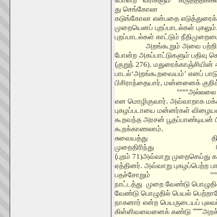
து செங்கோலா
கடுங்கோலா என்பதை எடுத்துரைக்
முறையெனப் புறப்பாடல்கள் புகலும்
புறப்பாடல்கள் காட்டும் நீதிமுறை
அறங்கூறும் அவை பற்ற
போன்ற அகப்பாட்டுகளும் பதிவு ச
(குறுந்
276).
மதுரைக்காஞ்சியின்
பாடல்
‘
அறங்கூறவையம்
’
எனப் பாட
பிசிராந்தையார்
,
மன்னனைக் குறிக
""""
அல்லலை
என மொழிகுவார். அவ்வாறாக மக்
புகழப்படாயை மன்னர்கள் விழை
கூறவந்த அரசன் பூதப்பாண்டியன் 
கூறக்காணலாம்.
""
சுவையத்து
தி
முறைதிரிந்து
(புறம்
71)
அவ்வாறு முறைசெய்து கா
ஏத்தினர். அவ்வாறு புகழப்பெற்ற 
பதச்சோறும்
"""
நாட்டத்து முறை வேண்டு பொழுதி
வேண்டு பொழுதில் பெயல் பெற்றாரே
நாகனார் என்ற பெயருடையப் புலவர
கிள்ளிவளவனைக் கண்டு """"அறக