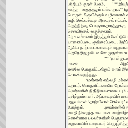
பற்றியும் குறள் பேசும்
, """"
இயற்ற
காத்த
வகுத்தலும் வல்ல தரசு"" (
பொருள் மிகுவிக்கும் வழிகளைக்
வழி செல்வத்தை அடைதல் ஈட்டல்
அறத்திற்கு
,
பொருளாதாரத்துக்கு
,
செலவிடுதல் வகுத்தலாம்.
அரசு எங்ஙனம் இருத்தல் வேட்டுமென
யானைப்படை
,
குதிரைப்படை
,
தேர்
ஆகிய
நாற்படைகளையும் வலுவாக
அறநெறிதழுவியவனே முதன்மைய
""""
நான்குட
மாண்ட
அறநெ
எனவே பொருளீட்டலிலும் அறம் 
கொண்டிருந்தது.
‘
மன்னன் எவ்வழி மக்க
தொடர். பொருளீட்டலையே நோக்க
அவர்களின் நிதிநிலைமையையும்
மதித்துள்ளனர். அப்பாதையில் உலா
பனுவல்கள்
‘
தாழ்விலாச் செல்வர்
’
போற்றும்.
புலவர்களின் 
வசதி நிறைந்த வளமான வாழ்விற்கா
கொள்ளாக புலவர்களின் பெருமையை
வறுமையில் வாடியவர் பெருஞ்சித்