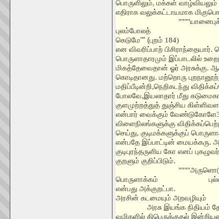
பொருளிலும்
,
மக்கள் வாழ்வியலும்
எதிராக வலுக்கட்டாயமாக மிகுபொ
""""
யானைபுக
புலம்போலத்
கெடுமே"" (புறம்
184)
என விவரிப்பாற் பிசிராந்தையார்
பொருளாதாரமும் இப்பாடலில் உறை
மிகத்தேவைதான் ஓர் அரசுக்கு. ஆ
கொடிதானது. மற்றொரு புறநானூற்ற
மதிப்பீடின்றி
,
நெறிகடந்து விதிக்கப
போலவே
,
இயலாதார் மீது கடுமைகா
குளமுற்றத்துத் துஞ்சிய கிள்ளி
என்பார் வைக்கும் வேண்டுகோளே
விளைநிலங்களுக்கு விதிக்கப்பெற
செய்து
,
குடிமக்களுக்குப் பொரு
என்பதே இப்பாட்டின் மையக்கரு.
குடிபுரந்தருளிய கோ எனப் புகழுவர்.
குறளும் குறிப்பிடும்.
""""
அருளொடு
பொருளாக்கம்
புல்
என்பது அக்குறட்பா.
அரசின் கடமையும் அறவழியும்
அரசு இயங்க நிதியம் தே
வழிகளில் திபெருக்குதல் இன்றிய