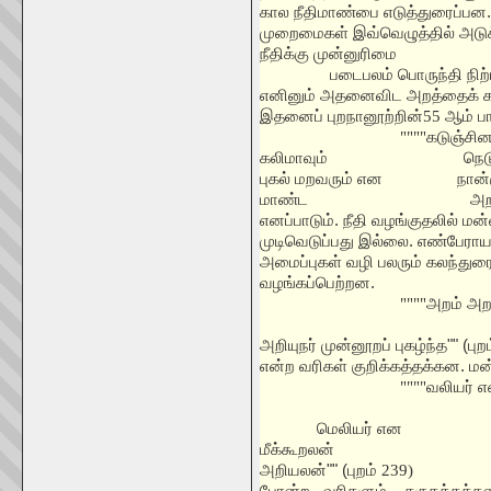
கால நீதிமாண்பை எடுத்துரைப்பன. 
முறைமைகள் இவ்வெழுத்தில் அடு
நீதிக்கு முன்னுரிமை
படைபலம் பொருந்தி நிற
எனினும் அதனைவிட அறத்தைக் கா
இதனைப் புறநானூற்றின்
55
ஆம் பா
""""
கடுஞ்சின
கலிமாவும்
நெட
புகல் மறவரும் என
நான்
மாண்ட
அறந
எனப்பாடும். நீதி வழங்குதலில் ம
முடிவெடுப்பது இல்லை. எண்பேராய
அமைப்புகள் வழி பலரும் கலந்துரைய
வழங்கப்பெற்றன.
""""
அறம் அற
அறியுநர் முன்னூறப் புகழ்ந்த"" (புற
என்ற வரிகள் குறிக்கத்தக்கன. மன
""""
வலியர் எ
மெலியர் என
மீக்கூறலன்
அறியலன்"" (புறம்
239)
போன்ற
வரிகளும்
கருதத்தக்க