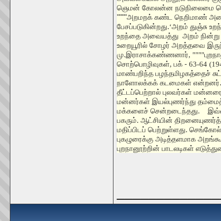
ஞெமன் கோலன்ன நடுநிலைமை பெற
""""அறமறக் கண்ட நெறிமாண் அவ
பேசப்படுகின்றது.
‘
அறம் துஞ்சு உற
உறந்தை அவையத்து அறம் நின்று 
உறையூரில் சோழர் அறத்தவை இருந்
மு.இராசாக்கண்ணனார்
, """"
புறநா
சொற்பொழிவுகள்
,
பக் -
63-64 (19
மாண்பறிந்த பழந்தமிழகத்தைச் சுட்
நாளோலக்கக் கடமைகள் என்றனர். 
தீட்டப்பெற்றால் புலவர்கள் மன்னர
மன்னர்கள் இயல்புணர்ந்து தம்மைத்
மக்களைச் சென்றடைந்தது.
இவ்
பகரும். ஆட்சியின் திறனையுணர்
மதிப்பிடப் பெற்றுள்ளது. செங்கோ
புகழுரைக்கு அடித்தளமாக அறங்கூற
புறநானூற்றின் பாடலடிகள் எடுத்த
_____________