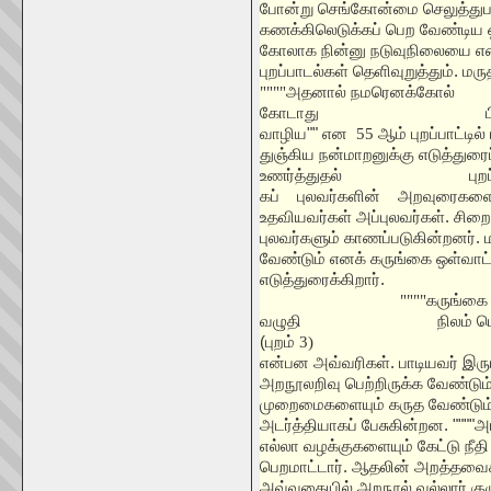
போன்று செங்கோன்மை செலுத்துபவன
கணக்கிலெடுக்கப் பெற வேண்டிய 
கோலாக நின்னு நடுவுநிலையை 
புறப்பாடல்கள் தெளிவுறுத்தும். ம
""""
அதனால் நமரெனக்கோல்
கோடாது
ப
வாழிய"" என
55
ஆம் புறப்பாட்டி
துஞ்கிய நன்மாறனுக்கு எடுத்துரை
உணர்த்துதல்
புற
கப்
புலவர்களின்
அறவுரைகளைக் 
உதவியவர்கள் அப்புலவர்கள். சிற
புலவர்களும் காணப்படுகின்றனர்.
வேண்டும் எனக் கருங்கை ஒள்வாட் 
எடுத்துரைக்கிறார்.
""""
கருங்கை 
வழுதி
நிலம் ப
(புறம்
3)
என்பன அவ்வரிகள். பாடியவர் இரும
அறநூலறிவு பெற்றிருக்க வேண்டும
முறைமைகளையும் கருத வேண்டும்.
அடர்த்தியாகப் பேசுகின்றன. """
எல்லா வழக்குகளையும் கேட்டு நீ
பெறமாட்டார். ஆதலின் அறத்தவைக
அவ்வகையில் அறநூல் வல்லார் குழு