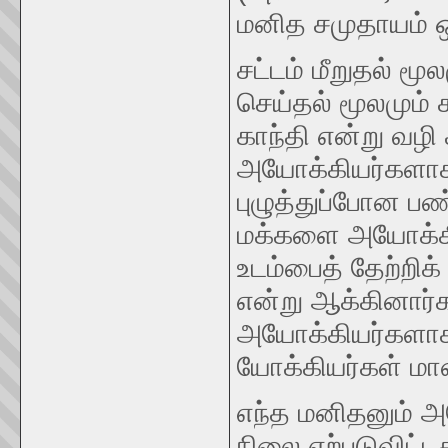
மனித சமுதாயம் ஒழு
சட்டம் மீறுதல் மூ
செய்தல் மூலமும்
காந்தி என்று வழ
அயோக்கியர்களாகவு
புழுத்துப்போன பண
மக்களை அயோக்கி
உடம்பைத் தேற்றிக
என்று ஆக்கினார்
அயோக்கியர்களாக
யோக்கியர்கள் மா
எந்த மனிதனும்
நிலை ஏற்படுவிட்