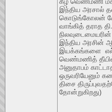
கீழ வெண்மணி மக்
இந்திய அரசால் த
கொடுங்கோலன் கோ
வாங்கித் தராத தி
நிலவுடைமையரின் ப
இந்திய அரசின் ஆ
இயக்கங்களை எல்ல
வெண்மணித் தீயில
அனுதாபம் காட்ட
ஒருவரியேனும் கண
திசை திருப்புவத
தோன்றுகிறது)