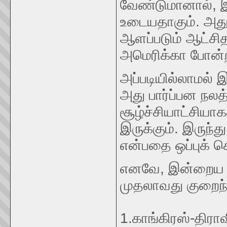
வேண்டுமானால், இ
உடையதாகும். அது
ஆளப்படும் ஆட்சித
அமெரிக்கா போன்
அப்படியில்லாமல்
அது பார்ப்பன நலத
சூழ்ச்சியாட்சிய
இருக்கும். இருந்து
என்பதை ஒப்புக் 
எனவே, இன்றைய 
முதலாவது குறைந்
1.காங்கிரஸ்-திரா