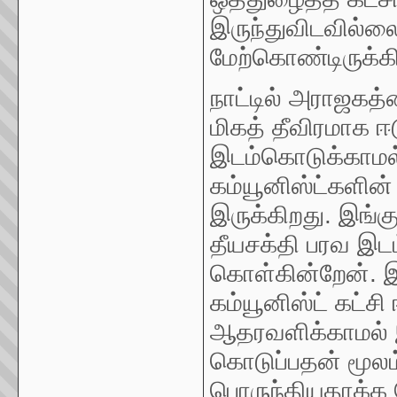
இருந்துவிடவில
மேற்கொண்டிருக்கி
நாட்டில் அராஜகத்
மிகத் தீவிரமாக ஈட
இடம்கொடுக்காமல்
கம்யூனிஸ்ட்களின் 
இருக்கிறது. இங்
தீயசக்தி பரவ இடம
கொள்கின்றேன். இ
கம்யூனிஸ்ட் கட்சி
ஆதரவளிக்காமல் 
கொடுப்பதன் மூலம
பொருந்தியதாக்க 