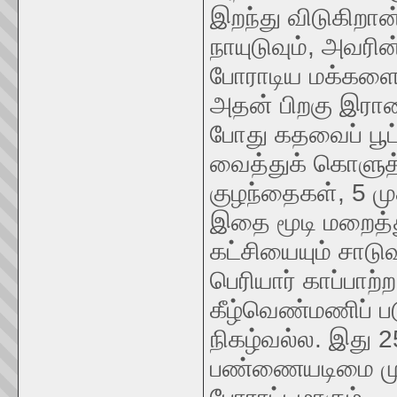
இறந்து விடுகிறா
நாயுடுவும், அவரின்
போராடிய மக்களை
அதன் பிறகு இராம
போது கதவைப் பூட்
வைத்துக் கொளுத்
குழந்தைகள், 5 மு
இதை மூடி மறைத்து
கட்சியையும் சாட
பெரியார் காப்பாற்
கீழ்வெண்மணிப் ப
நிகழ்வல்ல. இது
பண்ணையடிமை முறை