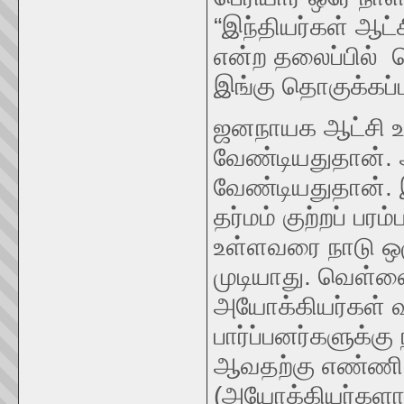
“இந்தியர்கள் ஆட்ச
என்ற தலைப்பில் 
இங்கு தொகுக்கப்ப
ஜனநாயக ஆட்சி உ
வேண்டியதுதான்.
வேண்டியதுதான். இ
தர்மம் குற்றப் பர
உள்ளவரை நாடு ஒழ
முடியாது. வெள்
அயோக்கியர்கள் வச
பார்ப்பனர்களுக்
ஆவதற்கு எண்ணி எ
(அயோக்கியர்களாக