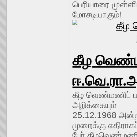
பெரியாரை முன்னி
மோசடியாகும்!
கீழ வெண்
ஈ.வெ.ரா.அ
கீழ வெண்மணிப் ப
அறிக்கையும்
25.12.1968 அன்
முறைக்கு எதிராகப
பேர் கீழவெண்மணிய