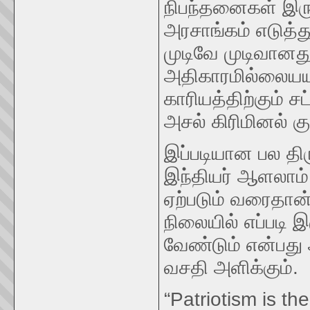
நிபந்தனைகள் இரு
அரசாங்கம் எடுத்
முடிவே முடிவானது
அதிகாரமில்லையயன்
காரியத்திற்கும் ச
அசல் கிரிமினல் க
இப்படியான பல தி
இந்தியர் ஆளலாம். 
ஏற்படும் வரைதான
நிலையில் எப்படி 
வேண்டும் என்பது
வசதி அளிக்கும்.
“Patriotism is th