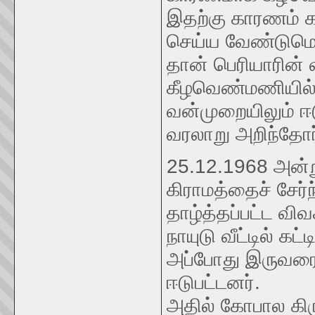
இதற்கு காரணம் க
செய்ய வேண்டுமெ
தான் பெரியாரின்
கீழவெண்மணியில் 
வன்முறையிலும் 
வரலாறு அறிந்தோர
25.12.1968 அன்
கிராமத்தைச் சேர்
தாழ்த்தப்பட்ட வி
நாயுடு வீட்டில் கட
அப்போது இருவரையு
ஈடுபட்டனர்.
அதில் கோபால கிர