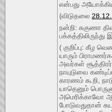
என்பது அயோக்கிய
(விடுதலை
28.12
நன்றி: சுகுணா த
பக்கத்திலிருந்து 
( குறிப்பு: கீழ 
யாரும் பிராமணர்
அவர்கள் சூத்திரர
நாயுடுவை கண்டிப்
காரணம் கூறி, நாடு
யாதெனும் பொரு
அமெரிக்காவோ ஆள
போடுவதுதான் சு