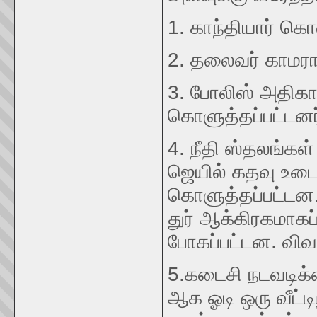
1. காந்தியார் கொல
2. தலைவர் காமரா
3. போலிஸ் அதிகாரி
கொளுத்தப்பட்டனர
4. நீதி ஸ்தலங்கள
ஜெயில் கதவு உடைக
கொளுத்தப்பட்டன. 
துர் ஆக்கிரகமாக
போகப்பட்டன. விவ
5.கடைசி நடவடிக்க
ஆக ஓடி ஒரு வீட்