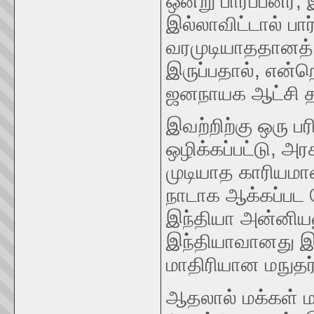
ஒன்று பார்ப்பனர்,
இல்லாவிட்டால் பார
வரமுடியாததானத் 
இருப்பதால், என்ற
ஜனநாயக ஆட்சி தர
இவற்றிற்கு ஒரு 
ஒழிக்கப்பட்டு, அ
முடியாத காரியமான
நாடாக ஆக்கப்பட 
இந்தியா அன்னியன
இந்தியாவானது இந
மாதிரியான மநுதர்
ஆதலால் மக்கள் ம