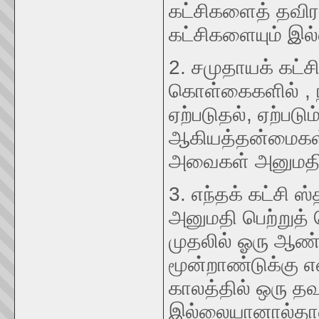
கட்சிகளைத் தவிர
கட்சிகளையும் இல
2. சமுதாயக் கட்
கொள்கைகளில் , நடப
ஏற்படுதல், ஏற்பட
ஆகியத்தன்மைகள்
அவைகள் அனுமதிக
3. எந்தக் கட்சி 
அனுமதி பெற்றுத்
முதலில் ஓரு ஆண்ட
மூன்றாண்டுக்கு 
காலத்தில் ஒரு தவ
இல்லையானால்தா