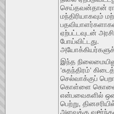
செய்தவன்தான் ராஷ
மந்திரியாகவும் மற
பதவியாளர்களாகவு
ஏற்பட்டவுடன் அரச
போய்விட்டது.
அயோக்கியர்களுக்
இந்த நிலைமையிலும
‘சுதந்திரம்’ கிடை
செல்வாக்குப் பெ
கொள்ளை கொலைக
என்பவைகளில் ஒன்ற
பெற்று, தினசரிய
அளவுக்கு வeர்ந்த