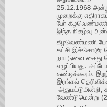
25.12.1968 அன்
முறைக்கு எதிராகப
பேர் கீழவெண்மணிய
இந்த நிகழ்வு அன
கீழவெண்மணி போராட
கட்சி இக்கொடூ
நாயுடுவை கைது செ
எழுப்பியது. அப்
கண்டிக்கவும், இற
இரங்கல் தெரிவிக்
அதுமட்டுமின்றி, 
வேண்டுமென்று (28