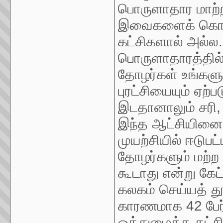
பொருளாதார மாற்றம
இவைகளைக் கொண்ட
கட்சிகளால் அல்ல
பொருளாதாரத்தில்
தோழர்கள் உங்களுக
புரட்சியையும் ஏற
இடதானாலும் சரி, 
இந்த ஆட்சியினைக
முயற்சியில் ஈடுபட
தோழர்களும் மற்ற
கூடாது என்று கே
கலகம் செய்யத் தூ
காரணமாக 42 பேர் 
ஒத்துழைத்த கட்சி