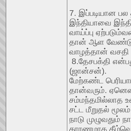
7. இப்படியான பல 
இந்தியாவை இந்தி
வாய்ப்பு ஏற்படும்
தான் ஆள வேண்டும
வாழத்தான் வசதி 
8.தேசபக்தி என்ப
(ஜான்சன்).
மேற்கண்ட பெரியார
தான்வரும். ஏனென
சம்மந்தமில்லாத 
சட்ட மீறுதல் மூல
நாடு முழுவதும்
காரணமாக கீழ்வெ