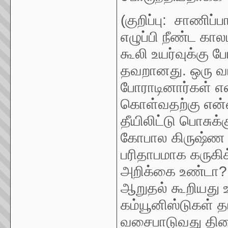
(குறிப்பு: சாணிப்
எழுப்பி நீண்ட க
கூலி உயர்வுக்கு ப
தவறானது. ஒரு வாத
போராடினார்கள் என
கொள்வதற்கு என்
தீயிலிட்டு பொசு
கோபால கிருஷ்ண ந
பரிதாபமாக கருகிக்
அறிக்கை உண்டா? த
ஆறுதல் கூறியது 
கம்யூனிஸ்டுகள் தா
வசைபாடுவது திசை 