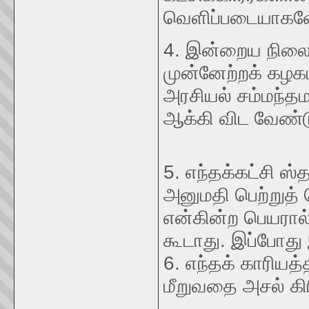
வெளிப்படையாகவே 
4. இன்றைய நிலை 
முன்னேற்றக் கழக
அரசியல் சம்மந்த
ஆக்கி விட வேண்ட
5. எந்தக்கட்சி ஸ
அனுமதி பெற்றுத்
என்கின்ற பெயரால்
கூடாது. இப்போது
6. எந்தக் காரியத்த
மீறுவதை அசல் கிர