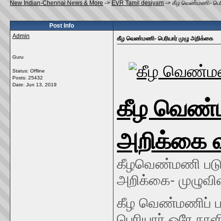
New Indian-Chennai News & More
->
EVR Tamil desiyam
->
கீழ வெண்மணி- பெரி
Post Info
Admin
கீழ வெண்மணி- பெரியார் முழு அறிக்கை
Guru
Status: Offline
Posts: 25432
Date:
Jun 13, 2019
கீழ வெண்ம
அறிக்கை வ
கீழவெண்மணி படுக
அறிக்கை- முழுவி
கீழ வெண்மணிப் 
பெரியார் ஒரே நா