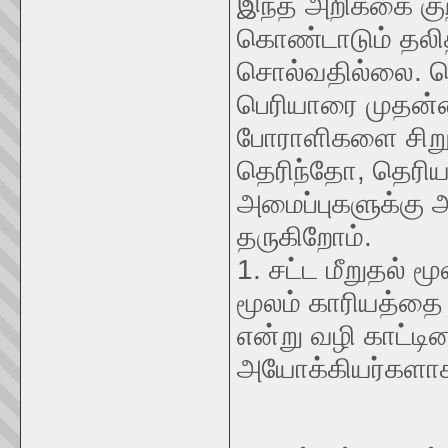
இந்த அறிக்கை குற
கொண்டாடும் தலித
சொல்வதில்லை. 
பெரியாரை முதன்ம
போராளிகளை சிறு
தெரிந்தோ, தெரிய
அமைப்புகளுக்கு 
தருகிறோம்.
1. சட்ட மீறுதல் ம
மூலம் காரியத்தை 
என்று வழி காட்ட
அயோக்கியர்களாகவு