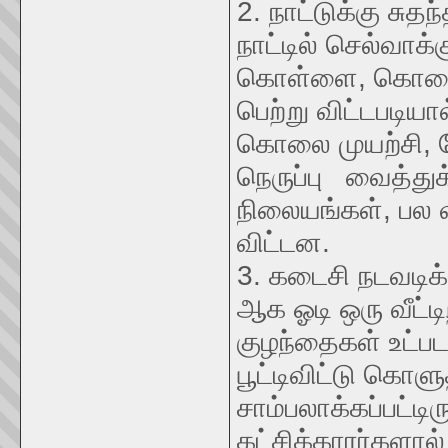
2. நாட்டுக்கு சுத
நாட்டில் செல்வாக
கொள்ளை, கொலைக
பெற்று விட்டபடியா
கொலை முயற்சி, ப
நெருப்பு வைத்துக
நிலையங்கள், பல 
விட்டன.
3. கடைசி நடவடிக்
ஆக ஓடி ஒரு வீட்
குழந்தைகள் உட்பட
பூட்டிவிட்டு கொளு
சாம்பலாக்கப்பட்டி
கட்சிக்காரர்களால்