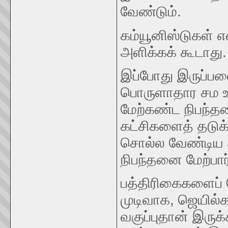
வேண்டும்.
கம்யூனிஸ்டுகள் எ
அளிக்கக் கூடாது.
இப்போது இருப்பவ
பொருளாதார சம உர
மேற்கண்ட நிபந்தன
கட்சிகளைத் தடு
சொல்ல வேண்டிய 
நிபந்தனை மேற்பா
பத்திரிகைகளைப் ப
முடிவாக, ஜெயில்க
வகுப்புதான் இரு