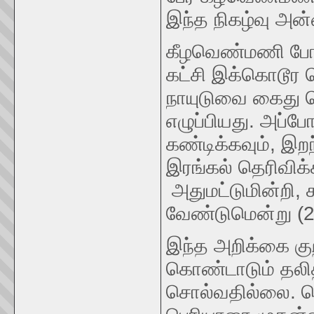
இந்த நிகழ்வு அன
கீழவெண்மணி போராட
கட்சி இக்கொடூ
நாயுடுவை கைது செ
எழுப்பியது. அப்
கண்டிக்கவும், இற
இரங்கல் தெரிவிக்
அதுமட்டுமின்றி, 
வேண்டுமென்று (28
இந்த அறிக்கை குற
கொண்டாடும் தலித
சொல்வதில்லை. 