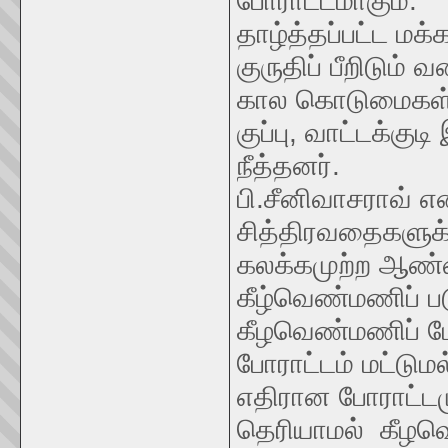
போராட்டமாகும்.
தாழ்த்தப்பட்ட மக
குருதிப் பீறிடும்
கால கொடுமைகள் ந
குப்பு, வாட்டக்க
நீத்தனர்.
பி.சீனிவாசராவ் 
சித்திரவதைகளுக்க
கலக்கமுற்ற ஆண்ட
கீழ்வெண்மணிப் 
கீழவெண்மணிப் போர
போராட்டம் மட்டும
எதிரான போராட்ட
தெரியாமல் கீழ