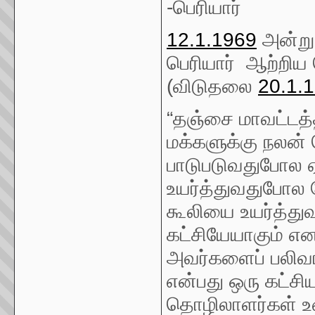
-பெரியார்
12.1.1969
அன்று 
பெரியார் ஆற்றிய
(விடுதலை
20.1.
“தஞ்சை மாவட்டத்
மக்களுக்கு நலன்
பாடுபடுவதுபோல 
உயர்த்துவதுபோல 
கூலியை உயர்த்து
கட்சியேயாகும் எ
அவர்களைப் பலிவாங
என்பது ஒரு கட்ச
தொழிலாளர்கள் உணர