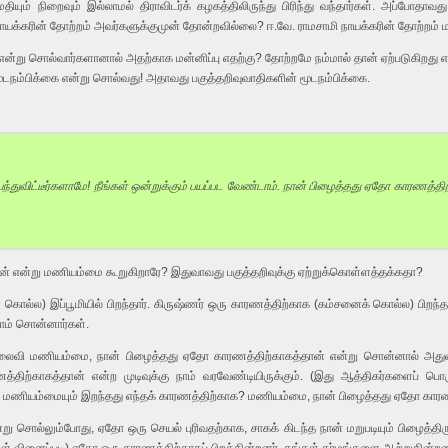
யும் நிறைவும் இல்லாமல் திராவிடர்க் கழகத்திலிருந்து பிரிந்து வந்தார்கள். அப்போத
நாயக்கரின் தோற்றம் அவர்களுக்குமுன் தோன்றவில்லை? ஈ.வே. ராமசாமி நாயக்கரின் தோற்றம
ு என்று சொல்வார்களானால் அதற்காக மன்னிப்பு எதற்கு? தோற்றமே நம்மால் தான் ஏற்படுகிற
ூடநம்பிக்கை என்று சொல்வது! அதாவது பகுத்தறிவுவாதிகளின் மூடநம்பிக்கை.
்துவிட்டீர்களாமே! நீங்கள் ஒன்றுக்கும் பயப்பட வேண்டாம். நான் பிழைத்தது ஏதோ காரணத்திற்
ன் என்று மணியம்மை கூறுகிறாரே? இதுவாவது பகுத்தறிவுக்கு ஏற்றுக்கொள்ளத்தக்கதா?
்ல) இப்பூமியில் பிறந்தார். கிருஷ்ணர் ஒரு காரணத்திற்காக (கம்சனைக் கொல்ல) பிறந்தார
ாம் சொன்னார்கள்.
 தலைவி மணியம்மை, நான் பிழைத்தது ஏதோ காரணத்திற்காகத்தான் என்று சொன்னால் அதுவ
்திற்காகத்தான் என்ற முடிவுக்கு நாம் வரவேண்டியிருக்கும். (இது ஆத்திகர்களைப் ப
ம், மணியம்மையும் இறந்தது எந்தக் காரணத்திற்காக? மணியம்மை, நான் பிழைத்தது ஏதோ க
ு சொல்லும்போது, ஏதோ ஒரு செயல் புரிவதற்காக, சாகக் கிடந்த நான் மறுபடியும் பிழைத்த