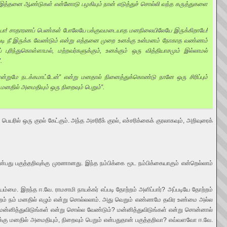
 இத்தனை ஆண்டுகள் என்னோடு பழகியும் நான் எடுத்துச் சொல்லி வந்த கருத்துகளை
கிறாயோ! சாதாரணப் பெண்கள் போலேயே பக்குவமடையாத மனநிலையிலேயே இருக்கிறாயே!
ப்படி நீ இருக்க வேண்டும் என்று எத்தனை முறை உனக்கு உன்மனம் நோகாத வண்ணம்
புரிந்துகொள்ளாமல், மற்றவர்களுக்கும், உனக்கும் ஒரு வித்தியாசமும் இல்லாமல்
.
்றுமே நடக்கமாட்டேன்” என்று மனதால் நினைத்துக்கொண்டு நானே ஒரு சிரிப்பும்
மனதில் அமைதியும் ஒரு நிறைவும் பெறும்”.
ரில் ஒரு குரல் கேட்கும். அந்த அசரிரீக் குரல், எச்சரிக்கைக் குரலாகவும், அறிவுரைக்
்பது பகுத்தறிவுக்கு முரணானது. இந்த நம்பிக்கை மூட நம்பிக்கையாகும் என்றெல்லாம்
ம்மை. இறந்த ஈ.வே. ராமசாமி நாயக்கர் எப்படி தோற்றம் அளிப்பார்? அப்படியே தோற்றம்
ற்றம் நம் மனதில் எழும் என்று சொல்லலாம். அது வெறும் எண்ணமே தவிர உண்மை அல்ல
 மன்னித்துவிடுங்கள் என்று சொல்ல வேண்டும்? மன்னித்துவிடுங்கள் என்று சொன்னால்
க்கு மனதில் அமைதியும், நிறைவும் பெறும் என்பதுதான் பகுத்தறிவா? எவ்வளவோ ஈ.வே.