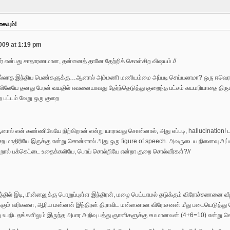
கையும்!
009 at 1:19 pm
ர் என்பது சாதாரணமான, தன்னைத் தானே தேற்றிக் கொள்கிற விஷயம்.//
்லாத இந்திய பெண்களுக்கு…ஆனால் அம்மணி மணியம்மை அப்படி செய்யலாமா? ஒரு ஈவெரா
ைலிலேயே தனது பேரன் வயதில் எவனையாவது தேர்ந்தெடுத்து குறைந்த பட்சம் சுயமரியாதை த
ிற பட்டம் வேறு ஒரு குறை
ஆனால் என் கண்ணிலேயே நிற்கிறான் என்று யாராவது சொன்னால், அது எப்படி, hallucination! ட
பேசற மாதிரியே இருக்கு என்று சொன்னால் அது ஒரு figure of speech. அவருடைய நினைவு அப
்றால் பக்கெட்டை உதைக்கலியே, பொய் சொல்றியே என்றா குறை சொல்வீர்கள்?//
த்தில் இடி, மின்னலுக்கு பொறுப்புள்ள இந்திரன், மழை பெய்யாமல் தடுக்கும் விரோச்சணனை 
கும் வரிகளை, ஆரிய மன்னன் இந்திரன் திராவிட மன்னனான விரோசனன் மீது படையெடுத்து கொ
 உபநிடதங்களிலும் இருந்த அபார அறிவு பத்து ஞானிகளுக்கு சமமானவன் (4+6=10) என்று 