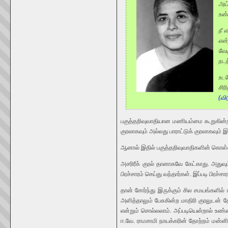
அய்
உன்
நீ 
என்
வேட
நடந
உடன
சிர
(வி
பகுத்தறிவுவாதியான மணியம்மை கூறுகின்ற இந
குரலாகவும் அல்லது பாராட்டுக் குரலாகவும் இர
ஆனால் இதில் பகுத்தறிவுவாதிகளின் கொள
அசரிரீக் குரல் தானாகவே கேட்காது. அதுவு
பிரச்சாரம் செய்து வந்தார்கள். இப்படி பிர
தான் சோர்ந்து இருக்கும் சில சமயங்களில்
அளித்தாலும் பேசுகின்ற மாதிரி குரலுடன
என்றும் சொல்லலாம். அப்படியென்றால் உண்
ஈ.வே. ராமசாமி நாயக்கரின் தோற்றம் மன்