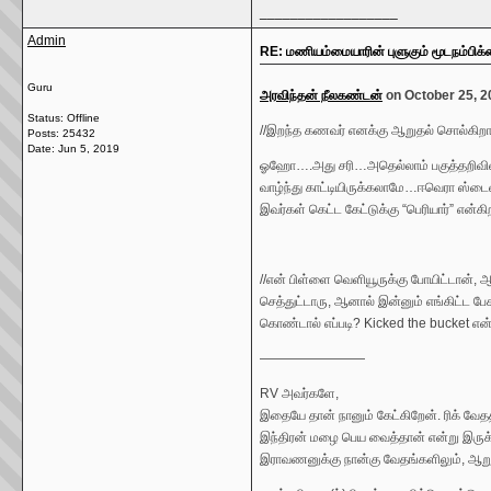
__________________
Admin
RE: மணியம்மையாரின் புளுகும் மூடநம்பிக்
Guru
அரவிந்தன் நீலகண்டன்
on October 25, 2
Status: Offline
//இறந்த கணவர் எனக்கு ஆறுதல் சொல்கிறா
Posts: 25432
Date:
Jun 5, 2019
ஓஹோ….அது சரி…அதெல்லாம் பகுத்தறிவில
வாழ்ந்து காட்டியிருக்கலாமே…ஈவெரா ஸ்ட
இவர்கள் கெட்ட கேட்டுக்கு “பெரியார்” என்க
//என் பிள்ளை வெளியூருக்கு போயிட்டான், 
செத்துட்டாரு, ஆனால் இன்னும் எங்கிட்ட 
கொண்டால் எப்படி? Kicked the bucket என
————————
RV அவர்களே,
இதையே தான் நானும் கேட்கிறேன். ரிக் வேத
இந்திரன் மழை பெய வைத்தான் என்று இருக்
இராவணனுக்கு நான்கு வேதங்களிலும், ஆறு