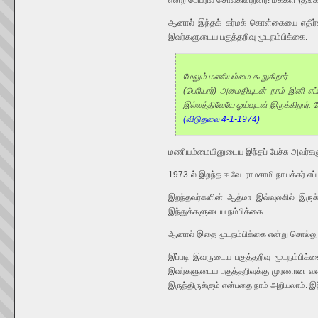
என்ற பெயரில் சொல்கின்றனர்! மக்கள் (தங்க
ஆனால் இந்தக் கர்மக் கொள்கையை எதிர்
இவர்களுடைய பகுத்தறிவு மூடநம்பிக்கை.
மேலும் மணியம்மை கூறுகிறார்:-
(பெரியார்) அமைதியுடன் நாம் இனி எப்
இல்லத்திலேயே ஓய்வுடன் இருக்கிறார்.
(விடுதலை 4-1-1974)
மணியம்மையினுடைய இந்தப் பேச்சு அவர்களு
1973-ல் இறந்த ஈ.வே. ராமசாமி நாயக்கர் எப்ப
இறந்தவர்களின் ஆத்மா இவ்வுலகில் இருக்
இந்துக்களுடைய நம்பிக்கை.
ஆனால் இதை மூடநம்பிக்கை என்று சொல்லுகி
இப்படி இவருடைய பகுத்தறிவு மூடநம்பிக்
இவர்களுடைய பகுத்தறிவுக்கு முரணான வகை
இருந்திருக்கும் என்பதை நாம் அறியலாம்.