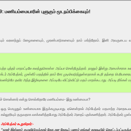
9: மணியம்மையாரின் புளுகும் மூடநம்பிக்கையும்!
ும் வரலாற்றுப் பிழைகளையும், முரண்பாடுகளையும் நாம் பார்த்தோம். இனி அவருடைய
 புத்தர் மாநாட்டிலே கலந்துகொள்ள அய்யா சென்றிருந்தார். நானும் இன்று அமைச்சராக உள்ள
 டாக்டர் அம்பேத்கர், முஸ்லீம் மதத்தில் தாம் சேர முடிவெடுத்துள்ளதாகக் கூறி தந்தை பெரியாரை
வேண்டுமே தவிர அந்த இழிவுகளை அப்படியே விட்டுவிட்டு மதம் மாறக்கூடாது. அப்படி நீங்கள்
தாகச் சொன்னார் என்று சொல்கிறாரே மணியம்மை- இது உண்மையா?
ஒரு பொழுதும் உண்மையாக இருக்கமுடியாது. ஏனென்றால் அம்பேத்கர் மதமாற்ற அறைகூவல் 
கல்லூரியும் தருவதாக வாக்களித்தபோது அம்பேத்கர் அதைப் புறக்கணித்தார். அம்பேத்கர் முஸ
அம்பேத்கர் கூறுகிறார்:-
”நான் இஸ்லாம் தழுவியிருந்தால் கோடான கோடிப் பணம் எங்கள் காலடியில் கொட்டப்பட்டிருக்