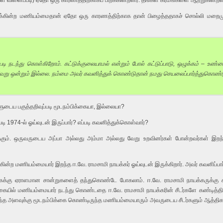
ள் வினைப்படி) ஏதோ ஒரு காரணத்திற்காகப் பிறக்கின்றனர். தங்கள் கர்மங்களை ஆற்றுகின்றனர்
க்கின்ற மணியம்மைதான் ஏதோ ஒரு காரணத்திற்காக தான் பிழைத்ததாகச் சொல்லி மறைமு
படி நடந்து கொள்கிறோம். கட்டுக்குலையாமல் என்றும் போல் கட்டுப்பாடு, ஒழுக்கம் – உ
 வேறு ஒன்றும் இல்லை. நம்மை அவர் கவனித்துக் கொண்டுதான் நமது செயலைப்பார்த்துகொண்டு
டைய பகுத்தறிவுப்படி மூடநம்பிக்கையா, இல்லையா?
டி 1974-ல் ஓய்வுடன் இருப்பார்? எப்படி கவனித்துக்கொள்வார்?
கும். ஒருவருடைய அப்பா அல்லது அம்மா அல்லது வேறு உறவினர்கள் போன்றவர்கள் இறந்த
ன்ற மணியம்மையார் இறந்த ஈ.வே. ராமசாமி நாயக்கர் ஓய்வுடன் இருக்கிறார். அவர் கவனிப்பார
கைக்கு ஏராளமான சான்றுகளைத் தந்துகொண்டே போகலாம். ஈ.வே. ராமசாமி நாயக்கருக்கு
யில் மணியம்மையார் நடந்து கொண்டதை ஈ.வே. ராமசாமி நாயக்கரின் சீடர்களே கண்டித்திர
 இந்த அளவுக்கு மூடநம்பிக்கை கொண்டிருந்த மணியம்மையாரும் அவருடைய சீடர்களும் ஆத்தி