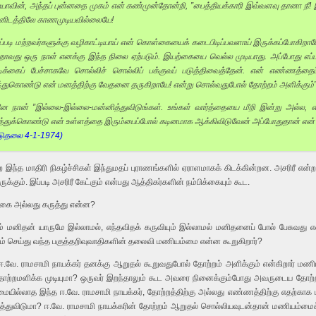
யாவின், அந்தப் புன்னதை முகம் என் கண்முன்தோன்றி, ”பைத்தியக்காரி இவ்வளவு தானா நீ!
னிடத்திலே காணமுடியவில்லையே!
எப்படி மற்றவர்களுக்கு வழிகாட்டியாய் என் கொள்கையைக் கடைபிடிப்பவளாய் இருக்கப்போ
றாவது ஒரு நாள் எனக்கு இந்த நிலை ஏற்படும். இயற்கையை வெல்ல முடியாது. அப்போது எ
ிக்கைப் பேச்சாகவே சொல்லிச் சொல்லிப் பக்குவப் படுத்திவைத்தேன். என் எண்ணத்தைப் 
்துகொண்டு என் மனத்திற்கு வேதனை தருகிறாயே! என்று சொல்வதுபோல் தோற்றம் அளிக்கும்”
ே நான் ”இல்லை-இல்லை-மன்னித்துவிடுங்கள். உங்கள் வார்த்தையை மீறி இன்று அல்ல, என
ித்துக்கொண்டு என் உள்ளத்தை இரும்பைப்போல் கடினமாக ஆக்கிவிடுவேன் அப்போதுதான் என் 
டுதலை 4-1-1974)
்த மாதிரி நிகழ்ச்சிகள் இந்துமதப் புராணங்களில் ஏராளமாகக் கிடக்கின்றன. அசரிரீ என்ற பெய
ுக்கும். இப்படி அசரிரீ கேட்கும் என்பது ஆத்திகர்களின் நம்பிக்கையும் கூட.
்கை அல்லது கருத்து என்ன?
ம் மனிதன் யாருமே இல்லாமல், எந்தவிதக் கருவியும் இல்லாமல் மனிதனைப் போல் பேசுவது என
ச்சாரம் செய்து வந்த பகுத்தறிவுவாதிகளின் தலைவி மணியம்மை என்ன கூறுகிறார்?
 ஈ.வே. ராமசாமி நாயக்கர் தனக்கு ஆறுதல் கூறுவதுபோல் தோற்றம் அளிக்கும் என்கிறார் மணிய
் தோற்றமளிக்க முடியுமா? ஒருவர் இறந்தாலும் கூட அவரை நினைக்கும்போது அவருடைய தோ
மையில்லாத இந்த ஈ.வே. ராமசாமி நாயக்கர், தோற்றத்திற்கு அல்லது எண்ணத்திற்கு எதற்காக
னித்துவிடுமா? ஈ.வே. ராமசாமி நாயக்கரின் தோற்றம் ஆறுதல் சொல்லியவுடன்தான் மணியம்மை