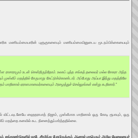
 வாரிசு மணியம்மையாரின் புளுகுகளையும் மணியம்மையினுடைய மூடநம்பிக்கையையும்
 ராசாராமும் உடன் சென்றிருந்தோம். உலகப் புத்த சங்கத் தலைவர் மல்ல சேகரா அந்த
யும் முஸ்லீம் மதத்தில் சேருமாறு கேட்டுக்கொண்டார். அப்போது அய்யா இந்து மதத்திலே
 மதம் மாறினால் ஏராளமானவர்களையும் அழைத்துச் செல்லுங்கள் என்று கூறினார்.”
விட்டவுடனேயே ஹைதராபாத் நிஜாம், முஸ்லீமாக மாறினால் ஒரு கோடி ரூபாயும், ஒரு
்லீம் மதத்தை கனவில் கூட நினைத்துப்பார்த்ததில்லை.
கும். ஐந்தாண்டுகளில் நாடே சீரழிந்து போயிருக்கும், ஆனால் மாபெரும் அழிவு வேலையைச்