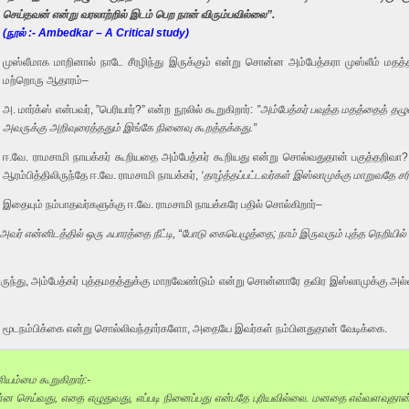
செய்தவன் என்று வரலாற்றில் இடம் பெற நான் விரும்பவில்லை”.
(நூல் :- Ambedkar – A Critical study)
முஸ்லீமாக மாறினால் நாடே சீரழிந்து இருக்கும் என்று சொன்ன அம்பேத்கரா முஸ்லீம் மதத்த
மற்றொரு ஆதாரம்–
அ. மார்க்ஸ் என்பவர், ”பெரியார்?” என்ற நூலில் கூறுகிறார்:
”அம்பேத்கர் பவுத்த மதத்தைத் தழ
அவருக்கு அறிவுரைத்ததும் இங்கே நினைவு கூறத்தக்கது.”
ஈ.வே. ராமசாமி நாயக்கர் கூறியதை அம்பேத்கர் கூறியது என்று சொல்வதுதான் பகுத்தறிவா?
ஆரம்பித்திலிருந்தே ஈ.வே. ராமசாமி நாயக்கர்,
‘தாழ்த்தப்பட்டவர்கள் இஸ்லாமுக்கு மாறுவதே சர
இதையும் நம்பாதவர்களுக்கு ஈ.வே. ராமசாமி நாயக்கரே பதில் சொல்கிறார்–
அவர் என்னிடத்தில் ஒரு ஃபாரத்தை நீட்டி, “போடு கையெழுத்தை; நாம் இருவரும் புத்த நெறியில்
லிருந்து, அம்பேத்கர் புத்தமதத்துக்கு மாறவேண்டும் என்று சொன்னாரே தவிர இஸ்லாமுக்கு அ
 மூடநம்பிக்கை என்று சொல்லிவந்தார்களோ, அதையே இவர்கள் நம்பினதுதான் வேடிக்கை.
யம்மை கூறுகிறார்:-
்ன செய்வது, எதை எழுதுவது, எப்படி நினைப்பது என்பதே புரியவில்லை. மனதை எவ்வளவுதான் த