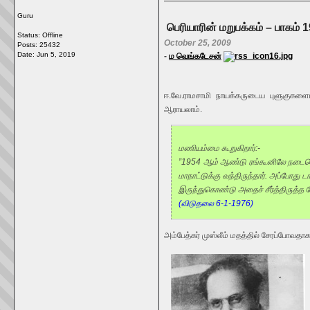
Guru
பெரியாரின் மறுபக்கம் – பாகம் 1
Status: Offline
October 25, 2009
Posts: 25432
Date:
Jun 5, 2019
-
ம வெங்கடேசன்
ஈ.வே.ராமசாமி நாயக்கருடைய புளுகுகளைய
ஆராயலாம்.
மணியம்மை கூறுகிறார்:-
”1954 ஆம் ஆண்டு ரங்கூனிலே நடைபெற்ற
மாநாட்டுக்கு வந்திருந்தார். அப்போது
இருந்துகொண்டு அதைச் சீர்த்திருத்த 
(விடுதலை 6-1-1976)
அம்பேத்கர் முஸ்லீம் மதத்தில் சேரப்போவ