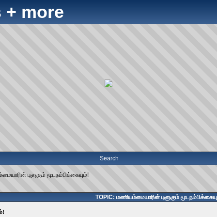
 + more
Search
மையாரின் புளுகும் மூடநம்பிக்கையும்!
TOPIC: மணியம்மையாரின் புளுகும் மூடநம்பிக்கையு
்!