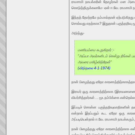
ராமசாமி நாயக்கரின் தோழர்கள் மன அமைதி
கொடுத்திருக்கலாமே- ஏன் ஈ.வே. ராமசாமி 
இந்தத் தோற்றமே நம்மால்தான் ஏற்படுகிறத
சொல்வது எதற்காக? இதுதான் பகுத்தறிவு ம
அடுத்து-
மணியம்மை கூறுகிறார் :-
”அய்யா அவர்களிடம் சென்று நீங்கள் பயந
அவரை மகிழ்வித்தேன்”
(விடுதலை 4-1-1974)
நான் பிழைத்தது ஏதோ காரணத்திற்காகத்தா
இராமர் ஒரு காரணத்திற்காக (இராவணனை கொல
விமர்சித்தார்கள்… மூடநம்பிக்கை என்றெல்ல
இப்படிச் சொன்ன பகுத்தறிவுவாதிகளின்
என்றால் இறப்பதும் கூட ஏதோ ஒரு காரணத
அப்படியென்றால் ஈ.வே. ராமசாமி நாயக்கரு
நான் பிழைத்தது ஏதோ காரணத்திற்காக என்ற