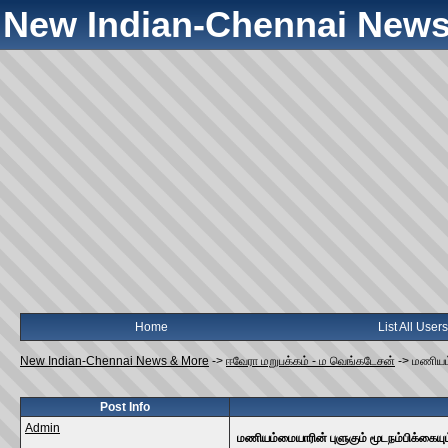
New Indian-Chennai News
Home
List All Users
New Indian-Chennai News & More
->
ஈவேரா மறுபக்கம் - ம வெங்கடேசன்
->
மணியம்
Post Info
Admin
மணியம்மையாரின் புளுகும் மூடநம்பிக்கையும