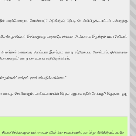
ில் மாறப்போவதாக சொன்னார்? அம்பேத்கர் அப்படி சொல்லியிருக்கமாட்டார் என்பதற்கு
ுவிய போது நீங்கள் இஸ்லாமுக்கு மாறுவதே சரியான அரசியலாக இருக்கும் என (பெரியார்)
 அ.மார்க்ஸ் சொல்வது பொய்யாக இருக்கும் என்று சந்தேகப்பட வேண்டாம். ஏனென்றால்
ியானதாகும்,’
என்று பல தடவை கூறியிருக்கிறார்.
 சேருவோம்” என்றார். நான் சம்மதிக்கவில்லை.”
ல்ல என்பது தெளிவாகும். மணியம்மையின் இந்தப் புளுகை எதில் சேர்ப்பது? இதுதான் ஒரு
ிடப்படுத்தினாலும் என்னையும் மீறிச் சில சமயங்களில் தளர்ந்து விடுகிறேன். உடனே