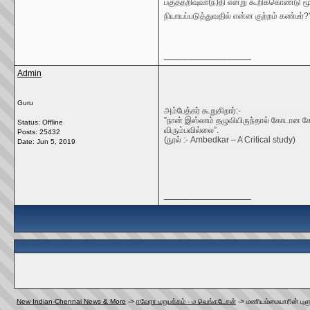
பகுத்தறிவுவா(ந்)தி என்று கூறிக்கொண்டு 
நியாயப்படுத்துவதில் என்ன குற்றம் கண்டீர்?
__________________
Admin
Guru
அம்பேத்கர் கூறுகிறார்:-
”நான் இஸ்லாம் தழுவியிருந்தால் கோடான கோ
Status: Offline
விரும்பவில்லை”.
Posts: 25432
(நூல் :- Ambedkar – A Critical study)
Date:
Jun 5, 2019
__________________
New Indian-Chennai News & More
->
ஈவேரா மறுபக்கம் - ம வெங்கடேசன்
->
மணியம்மையாரின் புளுக