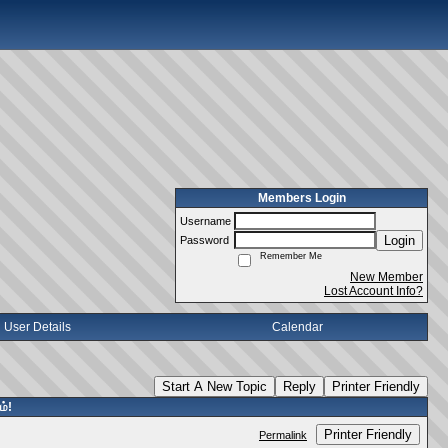
Members Login
Username
Login
Password
Remember Me
New Member
Lost Account Info?
User Details
Calendar
Start A New Topic
Reply
Printer Friendly
ம்!
Printer Friendly
Permalink