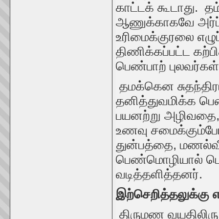
காட்டக் கூடாது. தம
ஆணுக்காகவே அர்ப்
உரிமைக்குரலை எழுப
திணிக்கப்பட்ட கற்
பெண்பாற் புலவர்கள
தமக்கென சுதந்திர
தனித்துவமிக்க பெ
பயனற்று அழிவதை,
உணவு சமைக்கும்போ
துன்பத்தை, மணல்வீ
பெண்மொழியால் பெ
வடித்தளித்தனர்.
இற்செறித்தலுக்கு 
திருமண வயதிலிரு