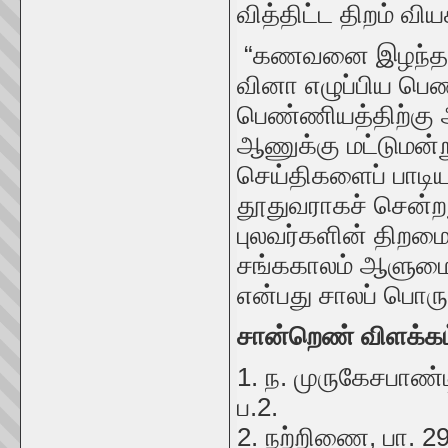
வித்திட்ட திறம் வி
“கணவனை இழந்ததால
வினா எழுப்பிய பெண
பெண்ணியத்திற்கு 
ஆணுக்கு மட்டுமன்று
செய்திகளைப் பாடி
தூதுவராகச் சென்ற
புலவர்களின் திறம
சங்ககாலம் ஆளுமை
என்பது சாலப் பொர
சான்றெண் விளக்கம
1. ந. முருகேசபாண
ப.2.
2. நற்றிணை, பா. 2