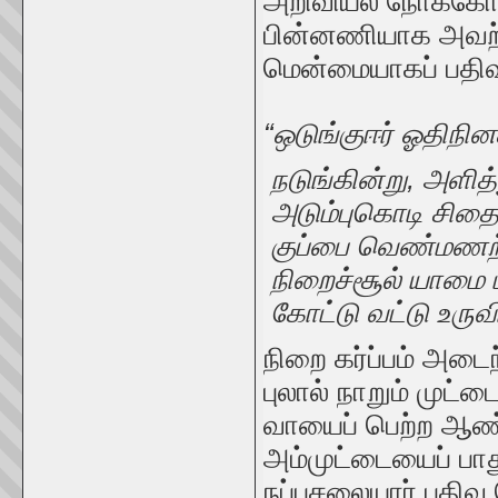
அறிவியல் நோக்கோ
பின்னணியாக அவற
மென்மையாகப் பதிவ
“ஒடுங்குஈர் ஓதிநி
நடுங்கின்று, அளித
அடும்புகொடி சிதை
குப்பை வெண்மணற் ப
நிறைச்சூல் யாமை ம
கோட்டு வட்டு உருவின
நிறை கர்ப்பம் அடை
புலால் நாறும் முட
வாயைப் பெற்ற ஆண்
அம்முட்டையைப் பாத
நப்பசலையார் பதிவு 