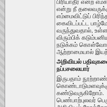
பிரியாதீர் என்ற எம
என்று நீ தலைவருக்
எம்மைவிட்டுப் பிரி
கைவிடப்பட்ட பாழ்
வருந்துவதால், உள
விரும்பிக் கடும்பனி
நடுக்கம் கொள்வோம்
ஆற்றாமையால் இயற்ற
அறிவியல் பதிவுகளை
நப்பசலையார்
இருபதாம் நூற்றாண
கொண்டாடுமளவுக்குப
கண்டுவருகிறோம். 
பெண்பாற்புலவர் பெ