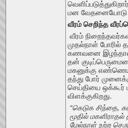
வெளிப்படுத்துகிற
மன வேதனையோடு வெ
வீரம் செறிந்த வீரப்
வீரம் நிறைந்தவர்க
முதல்நாள் போரில் 
கணவனை இழந்தாள், 
தன் குடிப்பெருமைய
மகனுக்கு எண்ணெய
தந்து போர் முனைக்
செய்தியை ஒக்கூர் ம
விளக்குகிறது.
“கெடுக சிந்தை, க
மூதில் மகளிராதல் 
மேல்நாள் உற்ற செர