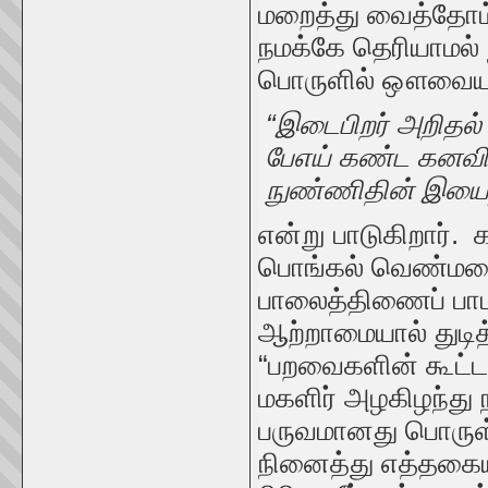
மறைத்து வைத்தோம்
நமக்கே தெரியாமல் ந
பொருளில் ஔவையா
“இடைபிறர் அறிதல் 
பேஎய் கண்ட கனவில
நுண்ணிதின் இயைந
என்று பாடுகிறார். க
பொங்கல் வெண்மழை
பாலைத்திணைப் பாடல
ஆற்றாமையால் துடி
“பறவைகளின் கூட்டம
மகளிர் அழகிழந்து ந
பருவமானது பொருள் 
நினைத்து எத்தகைய