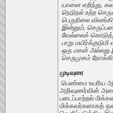
யானை எறிந்து, கள
நெடுநல் உற்ற செர
பெருநிலை விலங்கி
இன்னும், செருப்பறை 
வேல்லைக் கொடுத்து
பாறு மயிர்க்குடுமி
ஒரு மகன் அல்லது
செருமுகம் நோக்கிச
முடிவுரை
பெண்மை உயரிய ஆ
அறிவுணர்வின் அடை
படைப்பாற்றல் மிக்க
மிக்கவர்களாகத் 