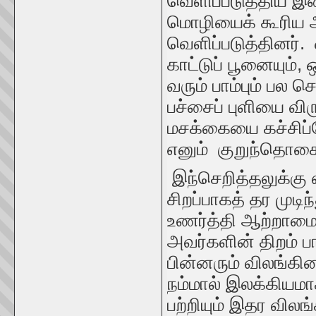
வெளிப்படுத்திய இன
மொழியைக் கூரிய ஆ
வெளிப்படுத்தினர். 
காட்டுப் பூனையும்
வரும் பாம்பும் ப
பச்சைப் புளியை வி
மசக்கையை கச்சிப்
எனும் குறுந்தொகைப
இந்செறித்தலுக்கு 
சிறப்பாகத் தர மு
உணர்த்தி ஆற்றாமைய
அவர்களின் திறம் ப
பின்னரும் விலங்க
நம்மால் இலக்கியம
பற்றியும் இதர விலங