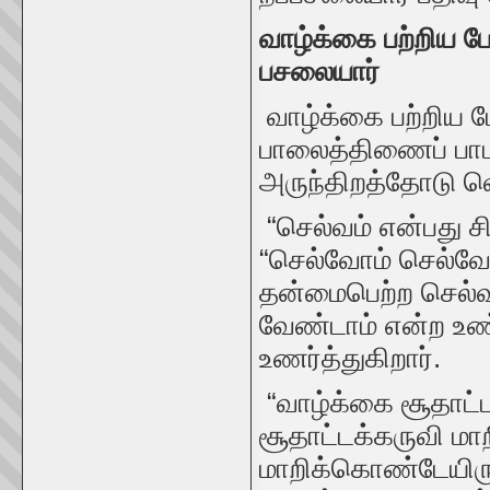
வாழ்க்கை பற்றிய 
பசலையார்
வாழ்க்கை பற்றிய 
பாலைத்திணைப் பாட
அருந்திறத்தோடு வெள
“செல்வம் என்பது ச
“செல்வோம் செல்வோ
தன்மைபெற்ற செல்வ
வேண்டாம் என்ற உ
உணர்த்துகிறார்.
“வாழ்க்கை சூதாட்
சூதாட்டக்கருவி மா
மாறிக்கொண்டேயிர