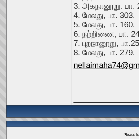
3. அகநானூறு. பா. 
4. மேலது, பா. 303.
5. மேலது, பா. 160.
6. நற்றிணை, பா. 24
7. புறநானூறு, பா.25
8. மேலது, பா. 279
nellaimaha74@gm
_____________
Please lo