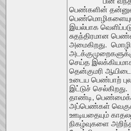
பின் வந
பெண்களின் தன்னுண
பெண்மொழிகளையும்
இயல்பாக வெளிப்ப
சுதந்திரமான பெண்
அமைகிறது. மொழிய
அடக்குமுறைகளுக்
செய்த இலக்கியமாக
தென்குமரி ஆயிடைத
உடைய பெண்பாற் புல
இட்டுச் செல்கிறத
தாண்டி, பெண்மைக்க
அப்பெண்கள் வெகுச
ஊடியதையும் காதலன
நிகழ்வுகளை அறிந்த