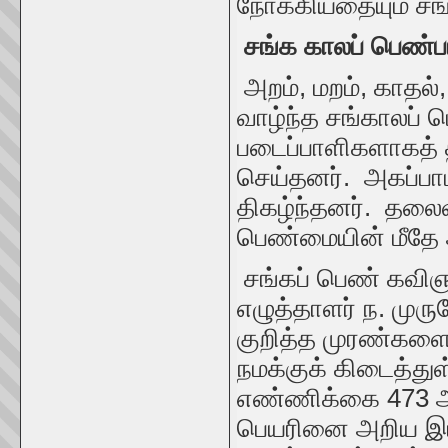
நோக்கியதையும் சங்
சங்க காலப் பெண்பா
அறம், மறம், காதல
வாழ்ந்த சங்காலப் பெ
படைப்பாளிகளாகத் த
செய்தனர். அகப்ப
திகழ்ந்தனர். தலைவ
பெண்மையின் மீதே 
சங்கப் பெண் கவி
எழுத்தாளர் ந. மு
குறித்த முரண்களை 
நமக்குக் கிடைத்து
எண்ணிக்கை 473 ஆக
பெயரினை அறிய இய