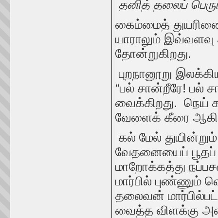
தனித் தலைப் பெருங
கைம்மைத் துயரின
யாராலும் இவ்வளவு
தோன்றுகிறது.
புறநானூறு இலக்கியத
“பல் சான்றீரே! பல்
வைக்கிறது. நெய் க
வேளைக் கீரை ஆகி
கல் மேல் துயின்று
வேதனையைப் பூதப் ப
மாறோக்கத்து நப்பச
மார்பில் புண்ணும் 
தலைவன் மார்பில்பட்
வைத்த விளக்கு 