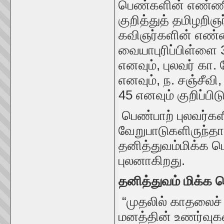
பெண்களின் எண்ணி
குறித்துத் தமிழறி
கவிஞர்களின் எண்ண
வையாபுரிப்பிள்ளை
எனவும், புலவர் க
எனவும், ந. சஞ்சீ
45 எனவும் குறிப்பிட
பெண்பாற் புலவர்க
வேறுபாடுகளிருந்தாலு
தனித்துவம்மிக்க 
புலனாகிறது.
தனித்துவம் மிக்க
“முதலில் காதலைச்
மனத்தின் உணர்வு