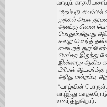
வாழும் காதலியரைப்
“தேம்படு சிலம்பில
துறகல் அயல தூ
அலங்கு சினை பொத
பொதும்புதோறு அல்க
கவறு பெயர்த் தன்ன
கையறத் துறப்போர்
மெய்உற இருந்து ம
இன்னாது ஆகிய கா
பிரிதல் ஆடவர்க்கு 
அரிது மன்றம்ம, அற
“வாழ்வின் பொருள்,
வாழ்ந்து காதலரோடு 
உணர்த்துகிறார்.