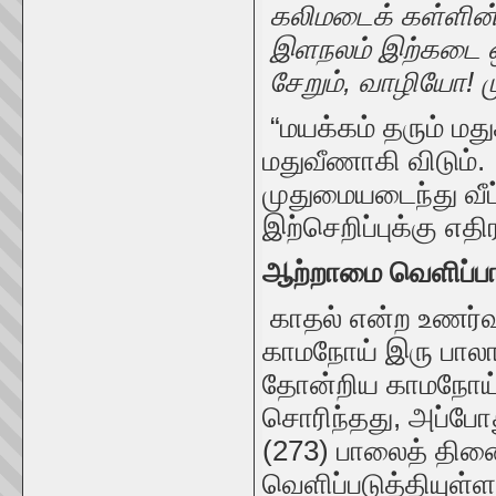
கலிமடைக் கள்ளின்
இளநலம் இற்கடை ஒ
சேறும், வாழியோ! ம
“மயக்கம் தரும் மது
மதுவீணாகி விடும்
முதுமையடைந்து வீட்
இற்செறிப்புக்கு எ
ஆற்றாமை வெளிப்ப
காதல் என்ற உணர்வ
காமநோய் இரு பாலார
தோன்றிய காமநோய் 
சொரிந்தது, அப்போ
(273) பாலைத் தி
வெளிப்படுத்தியுள்ளா