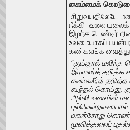
கைம்மைக் கொடுமை
சிறுவயதிலேயே மண
நீக்கி, வளையலைக
இழந்த பெண்டிர் நில
உவமையாகப் பயன்பட
கண்கலங்க வைத்துள
“குய்குரல் மலிந்த
இரவலர்த் தடுத்த வா
கண்ணீர்த் தடுத்த த
கூந்தல் கொய்து, கு
அல்லி உணவின் ம
புல்லென்றனையால் 
வான்சோறு கொண்டு 
முனித்தலைப் புதல்