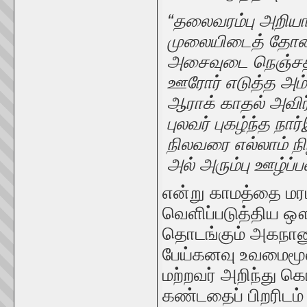
“தலைவரம்பு அறிய
முலையிடைத் தோன
அசைவுடை நெஞ்சத்து
ஊரோர் எடுத்த அம்
ஆராக் காதல் அவிர்த
புலவர் புகழ்ந்த நார
நிலவரை எல்லாம் நி
அல் அரும்பு ஊழ்ப்ப
என்று காமத்தை மர
வெளிப்படுத்திய ஔ
தொடங்கும் அகநானூ
பேய்கனவு உவமைமூலம
மற்றவர் அறிந்து க
கண்டதைப் பிறரிடம