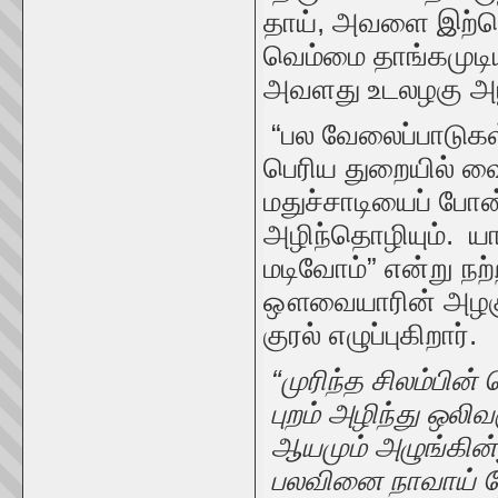
தாய், அவளை இற்செற
வெம்மை தாங்கமுடி
அவளது உடலழகு அழிந
“பல வேலைப்பாடுகள்
பெரிய துறையில் வைக
மதுச்சாடியைப் போ
அழிந்தொழியும். யாம
மடிவோம்” என்று நற
ஔவையாரின் அழகுத்
குரல் எழுப்புகிறார்.
“முரிந்த சிலம்பின்
புறம் அழிந்து ஒலிவர
ஆயமும் அழுங்கின்ற
பலவினை நாவாய் தோ