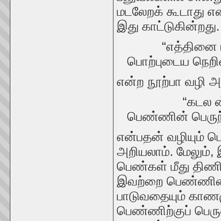
மடலேறக் கூடாது என
இது காட்டுகின்றது
“எத்தினை மருங்
பொற்புடைய நெறிம
என்ற நூற்பா வழி அ
“கடல ன்னகாமம
பெண்ணின் பெருந்த
என்பதன் வழியும் 
அறியலாம். மேலும்,
பெண்கள் மீது திணி
இவற்றை பெண்ணின் 
பாடுவதையும் காணமு
பெண்ணிற்குப் பெரு