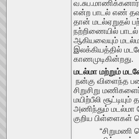
வ.சுப.மாணிக்கனார்
என்ற பாடல் எண் தவ
தான் மடல்ஏறுதல் பற
நற்றிணையில் பாடல
ஆகியவையும் மடல்மா
இலக்கியத்தில் மடல
காணமுடிகின்றது.
மடல்மா மற்றும் மட
நன்கு விளைந்த பன
சிறுசிறு மணிகளைப்
மயிற்பீலி சூட்டியு
அணிந்தும் மடல்மா ம
குறிய பிள்ளைகள் த
“சிறுமணி தொடா;ந