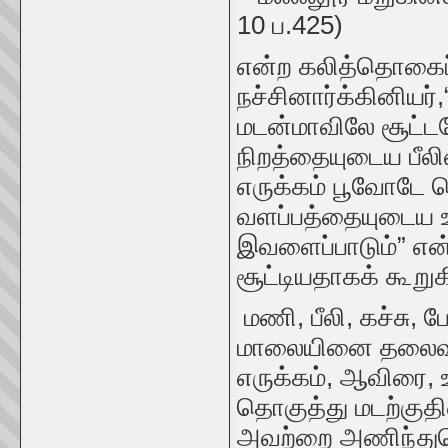
10 ப.425)
என்ற கலித்தொகைப்
நச்சினார்க்கினியர
மடன்மாவிலே சூட்ட
நிறத்தையுடைய பீல
எருக்கம் பூவோடே த
வளப்பத்தையுடைய
இவளைப்பாடும்” என்
சூட்டியதாகக் கூறுக
மணி, பீலி, கச்சு, 
மாலையினை தலைவன்
எருக்கம், ஆவிரை
தொகுத்து மடற்குத
அவற்றை அணிந்துகொ