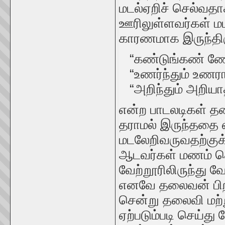
மடல்ஏறிச் செல்வத
ஊரிலுள்ளவர்கள் 
காரணமாக இருந்திரு
“கண்டுங்கண் ணோடா
“உணர்ந்தும் உணராத
“அறிந்தும் அறியாதி
என்ற பாடலடிகள் த
தராமல் இருந்ததை எ
மடலேறிவருவதற்கு
ஆடவர்கள் மணம் செ
வேற்றூரிலிருந்து வே
எனவே தலைவன் பிற ஊ
சென்று தலைவி மற்று
ஏற்படும்படி செய்து