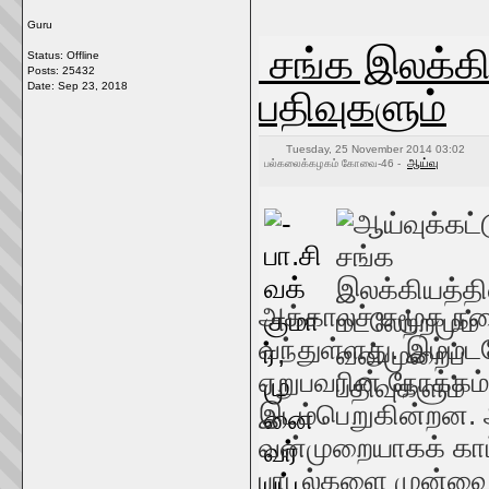
Guru
சங்க இலக்கி
Status: Offline
Posts: 25432
பதிவுகளும்
Date:
Sep 23, 2018
Tuesday, 25 November 2014 03:02
ஆய்வு
பல்கலைக்கழகம் கோவை-46 -
அக்காலச் சமூக நட
வந்துள்ளது. இம்மடல
ஏறுபவரின் நோக்கம
இடம்பெறுகின்றன. 
வன்முறையாகக் காட்ச
பாடல்களை முன்வை