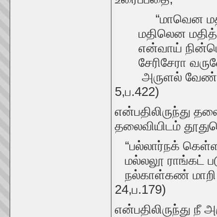
“மாவென மதித்து
மதிலென மதித்து
என்வாய் நின்மொழ
சேரிசேரா வருவோர
அருளல் வேண்டும
5,ப.422)
என்பதிலிருந்து த
தலைவியிடம் தூதுச
“பல்லார்நக் கெள்ள
மல்லலூ ராங்கட் ப
நல்காள்கண் மாறி 
24,ப.179)
என்பதிலிருந்து நீ அ