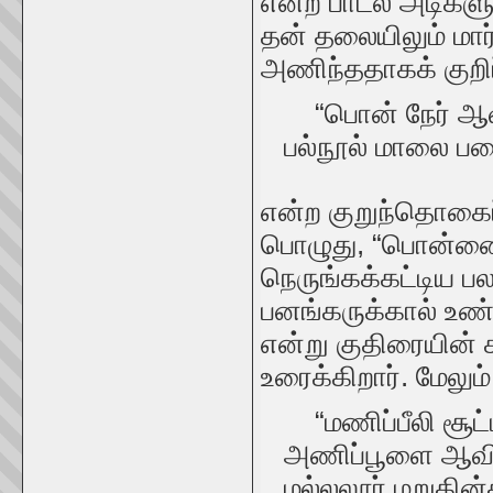
என்ற பாடல் அடிகள
தன் தலையிலும் மா
அணிந்ததாகக் குறிப்
“பொன் நேர் ஆவிர
பல்நூல் மாலை பனைப
என்ற குறுந்தொகைப்
பொழுது, “பொன்னை
நெருங்கக்கட்டிய
பனங்கருக்கால் உண்
என்று குதிரையின்
உரைக்கிறார். மேலும்
“மணிப்பீலி சூட்
அணிப்பூளை ஆவிரை
மல்லலூர் மறுகின