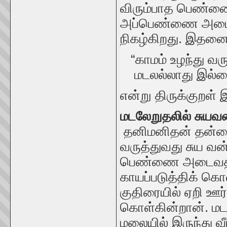
விரும்பாத பெண்ண
அப்பெண்ணை அடைய ந
நிகழ்கிறது. இதனை
“காமம் உழந்து வருந
மடலல்லாது இல்லை 
என்று திருக்குறள்
மடலேறுதலில் சுயவ
தனிமனிதன் தன்னை
வருத்துவது சுய வன
பெண்ணை அடைவதற்
காயப்படுத்திக் க
குதிரையில் ஏறி ஊர
கொள்கின்றான். மட
மலையில் இருந்து 