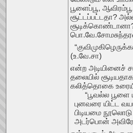
பூளைப்பூ, ஆவிரம்ப
சூட்டப்பட்டதா? அல
சூடிக்கொண்டானா?
பொ.வே.சோமசுந்தர
“குவிமுகிழெருக்க
(உ.வே.சா)
என்ற அடியினைச் சா
தலையில் சூடியதாகக்
கலித்தொகை உரையி
“பூவல்ல பூளை ய
புனவரை யிட்ட வயங்க
பிடியமை நூலொடு ப
அடர்பொன் அவிரேய்