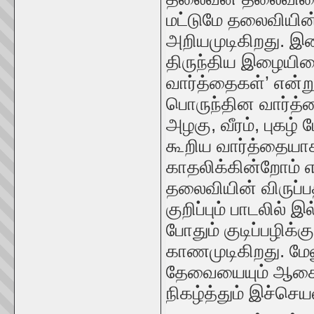
மட்டுமே தலைவியி
அறியமுடிகிறது. இன
திருந்திய இழையின
வார்த்தைகள்’ என்று 
பொருந்தின வார்த்
அழகு, வீரம், புகழ
கூறிய வார்த்தையாக
காதலிக்கின்றோம் எ
தலைவியின் விருப்ப
குறிப்பும் பாடலி
போதும் குடிப்பழிக
காணமுடிகிறது. மே
தேவையையும் ஆசையை
நிகழ்த்தும் இச்செ