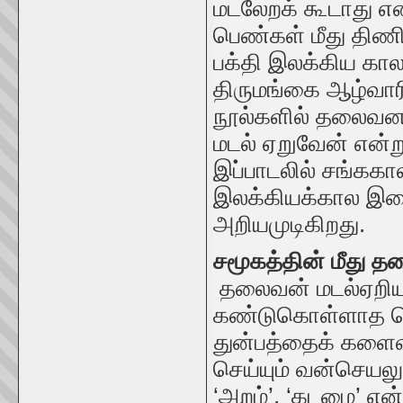
மடலேறக் கூடாது எ
பெண்கள் மீது திண
பக்தி இலக்கிய காலக
திருமங்கை ஆழ்வாரி
நூல்களில் தலைவ
மடல் ஏறுவேன் என்
இப்பாடலில் சங்ககால
இலக்கியக்கால இறை
அறியமுடிகிறது.
சமூகத்தின் மீது த
தலைவன் மடல்ஏறிய
கண்டுகொள்ளாத பொழ
துன்பத்தைக் களைவ
செய்யும் வன்செயல
‘அறம்’, ‘கடமை’ எ