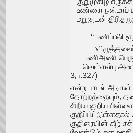
குறுமுகிழ் எருக்
உண்ணா நன்மாப் ப
மறுகுடன் திரிதருஞ்
“மணிப்பீலி சூட்ட
“விழுத்தலைப் 
மணிஅணி பெருந்தார
வெள்என்பு அணிந்து
3,ப.327)
என்ற பாடல் அடிகள்
தோற்றத்தையும், த
சிறிய குறிய பிள்ள
குறிப்பிட்டுள்ளதால
குதிரையின் கீழ் சக
வேண்டும் என ஊகிக்க