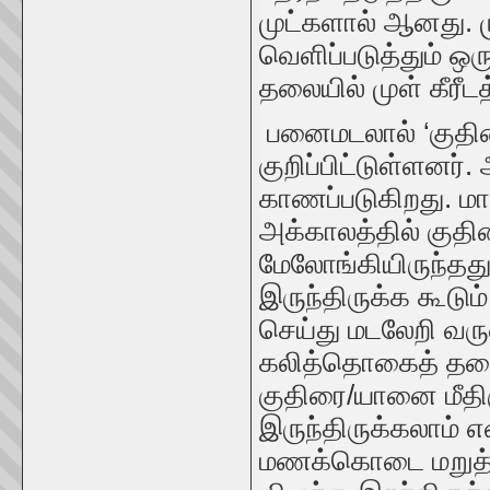
முட்களால் ஆனது. ம
வெளிப்படுத்தும் ஒர
தலையில் முள் கீரீ
பனைமடலால் ‘குதிர
குறிப்பிட்டுள்ளனர்.
காணப்படுகிறது. ம
அக்காலத்தில் குத
மேலோங்கியிருந்தத
இருந்திருக்க கூடு
செய்து மடலேறி வரு
கலித்தொகைத் தலைவ
குதிரை/யானை மீதிரு
இருந்திருக்கலாம் 
மணக்கொடை மறுத்தத