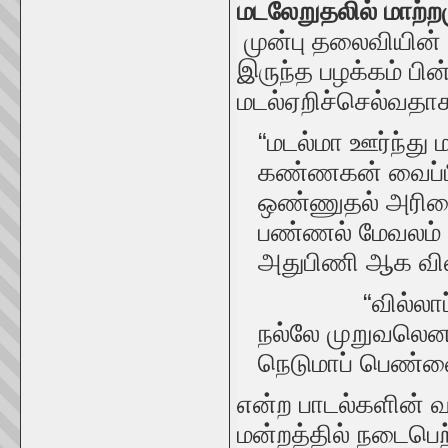
மடலேறுதலில் மாற்ற
முன்பு தலைவியின
இருந்த பழக்கம் பின
மடல்ஏறிச்செல்வதா
“மடல்மா ஊர்ந்து 
கண்ணகன் வைப்பின
ஒண்ணுதல் அரிவை ந
பண்ணல் மேவலம் ஆ
அதுபிணி ஆக விளி
“வில்லாப் பூ
நல்லே முறுவலெனப் 
நெடுமாப் பெண்ணை
என்ற பாடல்களின் 
மன்றத்தில் நடைபெற