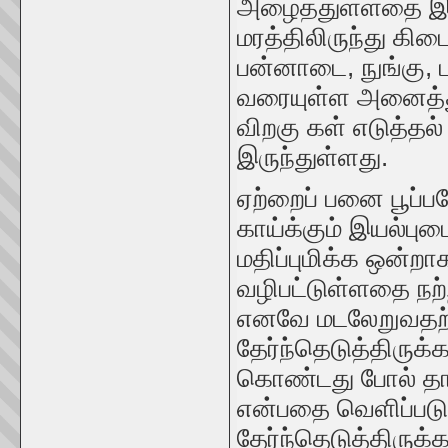
அழைத்துள்ளதை இல
மரத்திலிருந்து க
பன்னாடை, நுங்கு,
வரையுள்ள அனைத்து
விறகு கள் எடுத்தல
இருந்துள்ளது.
ஏற்றைப் பனை பூப்ப
காய்க்கும் இயல்ப
மதிப்புமிக்க ஒன்
வழிபட்டுள்ளதை நற
எனவே மடலேறுவதற
தேர்ந்தெடுத்திரு
கொண்டது போல் த
என்பதை வெளிப்பட
தேர்ந்தெடுத்திருக