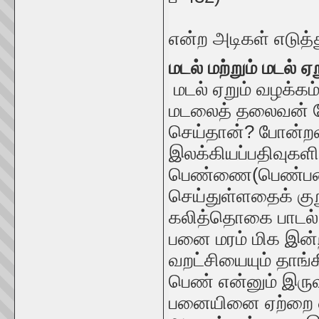
என்ற அடிகள் எடுத்
மடல் மற்றும் மடல் ஏ
மடல் ஏறும் வழக்க
மடலைத் தலைவன் தே
செய்தான்? போன்ற
இலக்கியப்பதிவுகள
பெண்ணை(பெண்பனை) 
செய்துள்ளதைக் கு
கலித்தொகை பாடல் 1
பனை மரம் மிக இன்
வறட்சியையும் தாங
பெண் என்னும் இ
பனையினை ஏற்றை எ