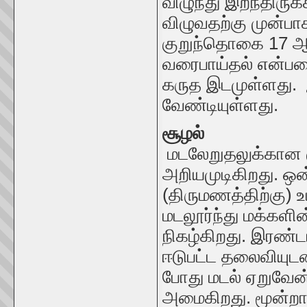
விழுந்து இறந்திர
விழுவதற்கு முன்பாக
குறுந்தொகை 17 ஆம் 
வரைபாய்தல் என்பதை
கருத இடமுள்ளது. இத
வேண்டியுள்ளது.
சூழல்
மடலேறுதலுக்கான 
அறியமுடிகிறது. ஒன்
(திருமணத்திற்கு)
மடலூர்ந்து மக்களி
நிகழ்கிறது. இரண்ட
ஈடுபட்ட தலைவியுட
போது மடல் ஏறுவேன்
அமைகிறது. மூன்றா