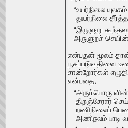
“உயர்நிலை யுலகம
துயர்நிலை தீர்த்த
“இருளுறு கூந்தல
அருளுறச் செயின்ந
என்பதன் மூலம் தான
பூசப்படுவதினை உணர
சான்றோர்கள் எழுத
என்பதை,
“அரும்பொரு ளின்
திறஞ்சேரார் செய்
றணிநிலைப் பெண்
அணிநலம் பாடி வரற