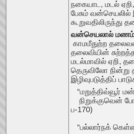
நகையாட, மடல் ஏறி,
பேசும் வன்செயலில்
கூறுவதிலிருந்து 
வன்செயலால் மணம்ப
காமமீதுற்ற தலைவ
தலைவியின் சுற்றத
மடல்மாவில் ஏறி, 
தெருவிலோ நின்று த
இழிவுபடுத்திப் பா
“மறுத்திவ்வூர் மன
நிறுக்குவென் போல
ப-170)
“பல்லார்நக் கெள்ள