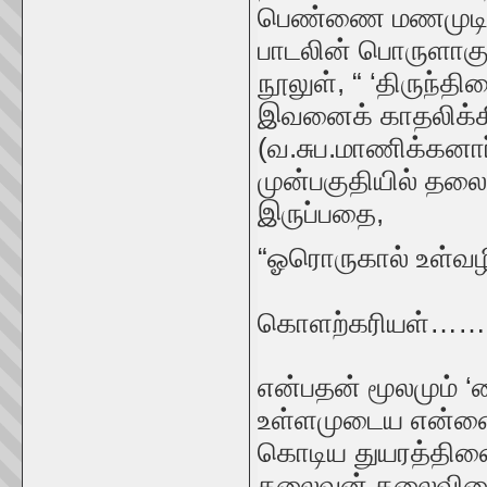
பெண்ணை மணமுடித்து
பாடலின் பொருளாகும
நூலுள், “ ‘திருந்த
இவனைக் காதலிக்கின
(வ.சுப.மாணிக்கனார
முன்பகுதியில் தலை
இருப்பதை,
“ஓரொருகால் உள்வழ
நீருள்
கொளற்கரியள்……”(
என்பதன் மூலமும் 
உள்ளமுடைய என்னை இ
கொடிய துயரத்தினை
தலைவன் தலைவியைத