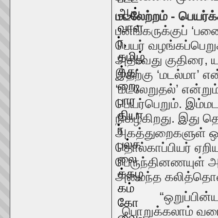
மடலேற்றம் - பெயர்
பனங்கருக்குப் ‘பன
பெயர் வழங்கப்பெறு
அதாவது குதிரை, ய
இதற்கு ‘மடல்மா’ என
‘மடலேறுதல்’ என்றும
பெயர்பெறும். இம்ம
நிகழ்கிறது. இது தொ
அகத்துறைகளுள் ஒன
தொல்காப்பியர் ஏறி
பெருந்தினணயுள் அ
அமைந்த கலித்தொகை
“ஒறுப்பின்யான் 
பொறுக்கலாம் வரைத