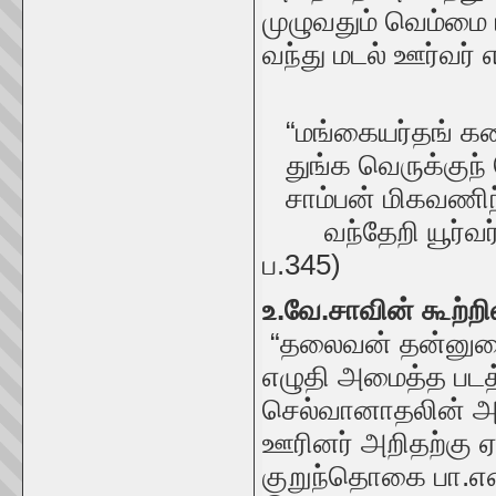
முழுவதும் வெம்மை 
வந்து மடல் ஊர்வர
“மங்கையர்தங் கண
துங்க வெருக்குந்
சாம்பன் மிகவணிந
வந்தேறி யூர்வர் ம
ப.345)
உ.வே.சாவின் கூற்றி
“தலைவன் தன்னுடை
எழுதி அமைத்த படத்
செல்வானாதலின் அ
ஊரினர் அறிதற்கு ஏ
குறுந்தொகை பா.எண்.