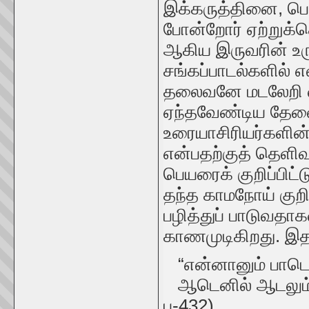
இக்கருத்தினை, பொ
போன்றோர் ஏற்றுக
ஆகிய இருவரின் உர
சங்கப்பாடல்களில் 
தலைவனே மடலேறி 
ஏந்தவேண்டிய தேவைய
உரையாசிரியர்களின்
என்பதற்குத் தெள
பெயரைக் குறிப்பிட
தந்த காமநோய் குறி
பழித்துப் பாடுவதாக
காணமுடிகிறது. 
“என்னானும் பாடெனி
ஆடெனில் ஆடலும் 
ப-432)