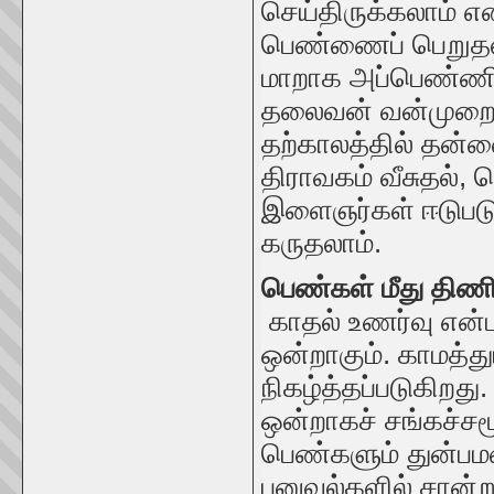
செய்திருக்கலாம் எ
பெண்ணைப் பெறுதல்
மாறாக அப்பெண்ணிற்
தலைவன் வன்முறையி
தற்காலத்தில் தன்ன
திராவகம் வீசுதல்
இளைஞர்கள் ஈடுபடு
கருதலாம்.
பெண்கள் மீது திணிக
காதல் உணர்வு என்
ஒன்றாகும். காமத்து
நிகழ்த்தப்படுகிறது
ஒன்றாகச் சங்கச்சம
பெண்களும் துன்பம
பனுவல்களில் சான்