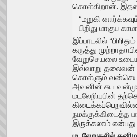
கொள்கிறான். இத
“மறுகி னார்க்கவும
பிறிது மாகுப காமங
இப்பாடலில் “பிறிது
கருத்து முற்றாதாய
வேறுசெயலை உடையரு
இவ்வாறு தலைவன் 
கொள்ளும் வன்செயல
அவனின் சுய வன்மு
மடலேறியபின் தற்க
கிடைக்கப்பெறவில்ல
நமக்குக்கிடைத்த 
இருக்கலாம் என்பது
மடலேறுதலில் தனி