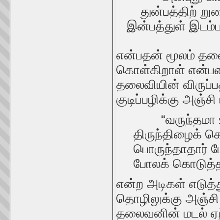
துன்பத்திற் று
இன்பத்துள் இடம்ப
என்பதன் மூலம் த
கொள்கிறாள் என்பத
தலைவியின் விருப்ப
குடிப்பழிக்கு அஞ்ச
“வருந்தமா ஊர்ந
திருந்திழைக் கொ
பொருந்தாதார் போர
போலக் கொடுத்தார்
என்ற அடிகள் எடுத்
தொழிலுக்கு அஞ்ச
தலைவனின் மடல் ஏற்