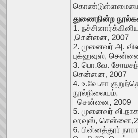
கொண்டுள்ளமையைச் 
துணைநின்ற நூல்க
1. நச்சினார்க்கி
,சென்னை, 2007
2. முனைவர் அ. வி
புக்ஹவுஸ், சென்ன
3. பொ.வே. சோமசுந
சென்னை, 2007
4. உ.வே.சா குறுந்த
நூல்நிலையம்,
சென்னை, 2009
5. முனைவர் வி.நாகர
ஹவுஸ், சென்னை,
6. பின்னத்தூர் ந