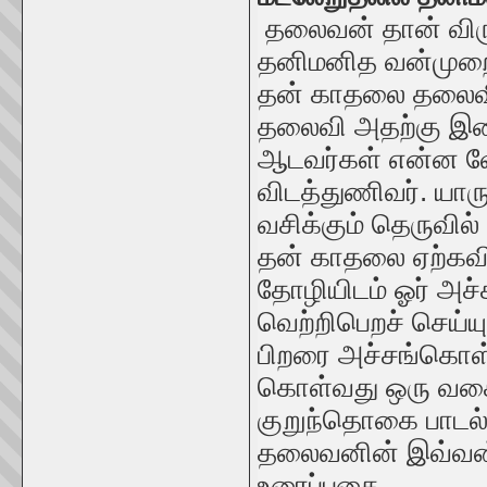
தலைவன் தான் வ
தனிமனித வன்முறைய
தன் காதலை தலைவி ஏ
தலைவி அதற்கு இசை
ஆடவர்கள் என்ன வே
விடத்துணிவர். யார
வசிக்கும் தெருவில
தன் காதலை ஏற்கவி
தோழியிடம் ஓர் அச
வெற்றிபெறச் செய்ய
பிறரை அச்சங்கொள்
கொள்வது ஒரு வக
குறுந்தொகை பாடல் 
தலைவனின் இவ்வன்
உரைப்பதை,