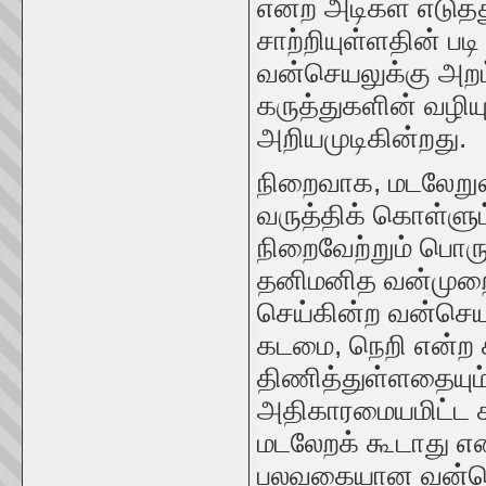
என்ற அடிகள் எடுத
சாற்றியுள்ளதின் பட
வன்செயலுக்கு அற
கருத்துகளின் வழி
அறியமுடிகின்றது.
நிறைவாக, மடலேற
வருத்திக் கொள்ளு
நிறைவேற்றும் பொருட
தனிமனித வன்முறையி
செய்கின்ற வன்செயல
கடமை, நெறி என்ற 
திணித்துள்ளதையும்
அதிகாரமையமிட்ட ச
மடலேறக் கூடாது என
பலவகையான வன்ச