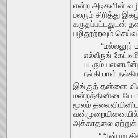
என்ற அடிகளின் வழி
பலரும் சிரித்து இ
கருதப்பட்டதுடன் த
பழிதூற்றவும் செய்வ
“மல்லலூர் மறு
எல்லீருங் கேட்டீம
படரும் பனையீன்ற 
நல்கியாள் நல்கி
இங்குத் தன்னை வி
மன்றத்தினிடையே மட
மூலம் தலைவியினிடத
வன்முறையினையில் 
அக்காதலை ஏற்றுக்
“அன்புறு கிளவி