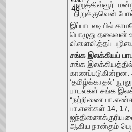
மறுத்திவ்வூர் மன்
நிறுக்குவென் போல்
இப்பாடலடியில் காம
பொழுது தலைவன் ஊர
விளைவித்தப் பழிய
சங்க இலக்கியப் பா
சங்க இலக்கியத்தில்
காணப்படுகின்றன. ஆ
‘தமிழ்க்காதல்’ நூலு
பாடல்கள் சங்க இலக்
“நற்றிணை பா.எண்கள
பா.எண்கள் 14, 17,
ஐந்திணைக்குரியவ
ஆகிய நான்கும் பெர