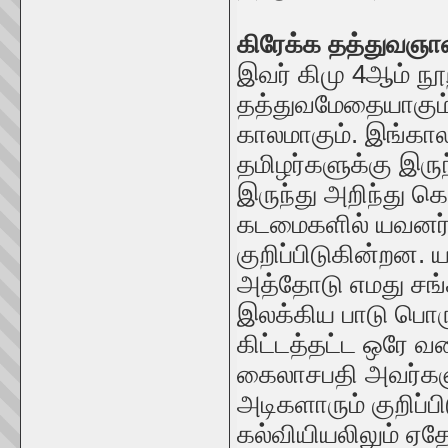
கிரேக்க தத்துவஞான
இவர் கிமு 4ஆம் நூற
தத்துவமேதையாகும்.
காலமாகும். இங்கா
தமிழர்களுக்கு இரு
இருந்து அறிந்து க
கடமைகளில் யவனர்க
குறிப்பிடுகின்றன. 
அத்தோடு எமது சங்
இலக்கிய பாடு பொரு
கிட்டத்தட்ட ஒரே 
கைலாசபதி அவர்களும
அடிகளாரும் குறிப்
கல்வியியலிலும் ஏத