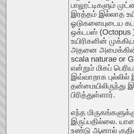
பாலூட்டிகளும் முட்
இரத்தம் இல்லாத உயி
ஓடுகளையுடைய கடல்
ஒக்டபஸ் (Octopus
உயிரிகளின் முக்கிய
அதனை அமைக்கின்ற
scala naturae or 
என்றும் மிகப் பெரி
இவ்வாறாக புல்லில
தன்மையிலிருந்து இ
பிரித்துள்ளார்.
எந்த மிருகங்களுக்க
இருப்பதில்லை. யானை
உண்டு ஆனால் குதிர