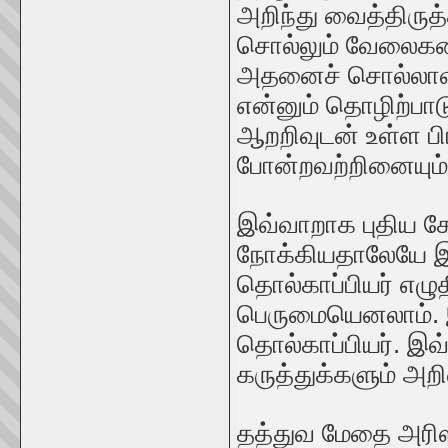
அறிந்து வைத்திருத்
சொல்லும் வேலைகள
அதனைச் சொல்லாவி
என்னும் தொழிற்பா
ஆறறிவுடன் உள்ள ப
போன்றவற்றினையும் ச
இவ்வாறாக புதிய 
நோக்கியதாலேயே இ
தொல்காப்பியர் எழு
பெருமையெனலாம். இவ
தொல்காப்பியர். இவ்
கருத்துக்களும் அற
தத்துவ மேதை அரிஸ்