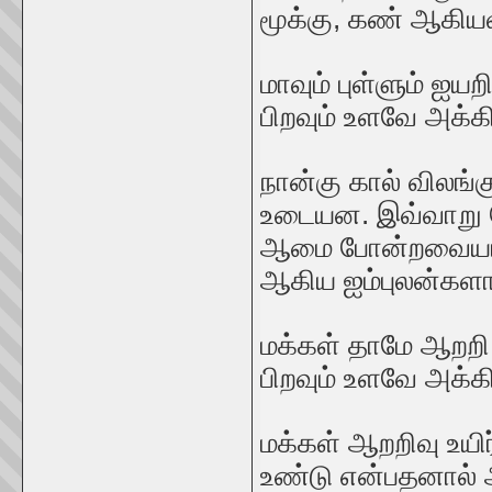
மூக்கு, கண் ஆகியவ
மாவும் புள்ளும் ஐய
பிறவும் உளவே அக்க
நான்கு கால் வில
உடையன. இவ்வாறு வே
ஆமை போன்றவையாகும
ஆகிய ஐம்புலன்களா
மக்கள் தாமே ஆறறி 
பிறவும் உளவே அக்க
மக்கள் ஆறறிவு உயிர
உண்டு என்பதனால் அ