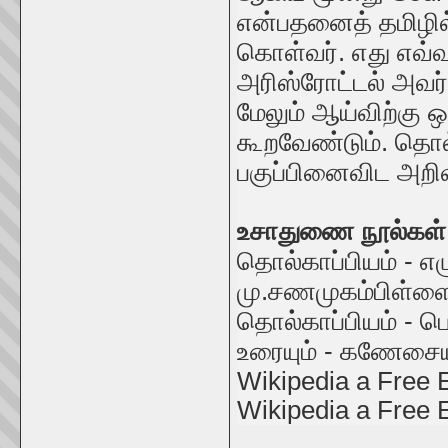
என்பதனைத் தமிழில் 
கொள்வர். எது எவ்வ
அரிஸ்ரோட்டல் அவர்
மேலும் ஆய்விற்கு 
கூறவேண்டும். தொல்க
பகுப்பினைவிட அறி
உசாதுணை நூல்கள்
தொல்காப்பியம் - எழ
மு.சணமுகம்பிள்ள
தொல்காப்பியம் - ப
உரையும் - கணேசையர்
Wikipedia a Free E
Wikipedia a Free 