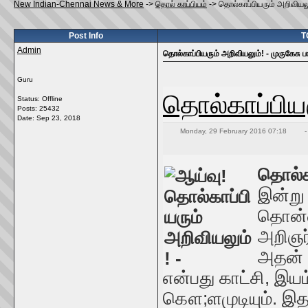
New Indian-Chennai News & More
->
தொல் காப்பியம்
->
தொல்காப்பியரும் அறிவியலு
Post Info
T
Admin
தொல்காப்பியரும் அறிவியலும்! - முருகேசு 
Guru
தொல்காப்பியர
Status: Offline
Posts: 25432
Date:
Sep 23, 2018
Monday, 29 February 2016 07:18
-
தொல்கா
இன்று 
தொன்ம
அறிஞர்
அதன் 
என்பது காட்சி, இய
கௌ;ளமுடியும். 