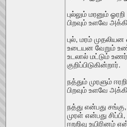
புல்லும் மரனும் ஓர
பிறவும் உளவே அக்க
புல், மரம் முதலி
உடையன வேறும் உண்
உடலால் மட்டும் உணர
குறிப்பிடுகின்றார்.
நத்தும் முரளும் ஈர
பிறவும் உளவே அக்க
நத்து என்பது சங்க
முரள் என்பது சிப்ப
ஈறறிவு உயிரினம் எ