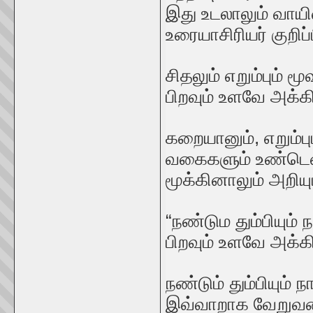
இது உடலாலும் வாய
உரையாசிரியர் குறிப்
சிதலும் எறும்பும் 
பிறவும் உளவே அக்க
கறையானும், எறும்ப
வகைகளும் உண்டென்
மூக்கினாலும் அறியும
“நண்டும தும்பியும்
பிறவும் உளவே அக்க
நண்டும் தும்பியு
இவ்வாறாக வேறுவகை