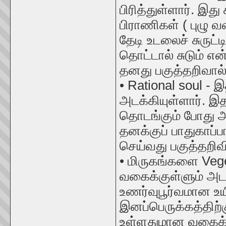
பிரித்துள்ளார். இத
பிராணிகள் ( புழு 
தேடி உடலைச் சுருட்
தொட்டால் சுடும்
தனது பகுத்தறிவால
• Rational soul -
அடக்கியுள்ளார். 
தொடங்கும் போது அத
தனக்குப் பாதுகாப்
செய்வது பகுத்தறிவி
• மிருகங்களை Veget
வகைக்குள்ளும் அடக
உணர்வுபூர்வமான உய
இனப்பெருக்கத்திற்க
உள்ளதுமான வகைக்கு