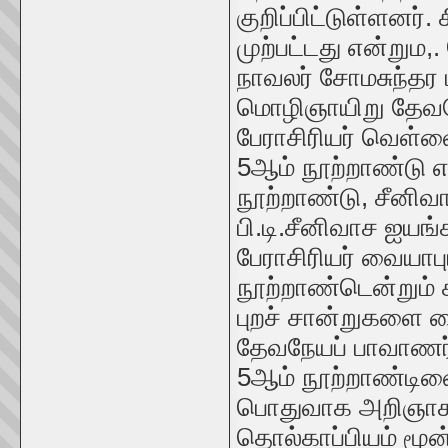
குறிப்பிட்டுள்ளனர்
முற்பட்டது என்றும,
நாவலர் சோமசுந்தர 
மொழிஞாயிறு தேவநே
பேராசிரியர் வெள்ளை
5ஆம் நூற்றாண்டு 
நூற்றாண்டு, சீனிவ
பி.டி.சீனிவாச ஐயங்
பேராசிரியர் வையாபு
நூற்றாண்டென்றும் க
புறச் சான்றுகளை 
தேவநேயப் பாவாணர்
5ஆம் நூற்றாண்டி
பொதுவாக அறிஞாகளா
தொல்காப்பியம் மூன்ற