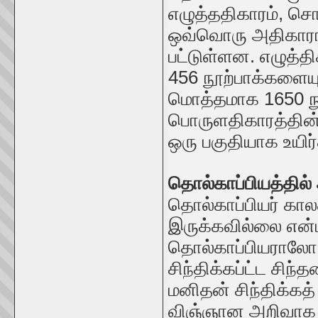
எழுத்ததிகாரம், சொ
ஒவ்வொரு அதிகாரங்
பட்டுள்ளன. எழுத்த
456 நூற்பாக்களையு
மொத்தமாக 1650 நூ
பொருளதிகாரத்தின
ஒரு பகுதியாக உயிர்கள
தொல்காப்பியத்தில்
தொல்காப்பியர் கால
இருக்கவில்லை என
தொல்காப்பியராலோ 
சிந்திக்கப்ட்ட சிந
மனிதன் சிந்திக்கத
விஞ்ஞான அறிவாக 