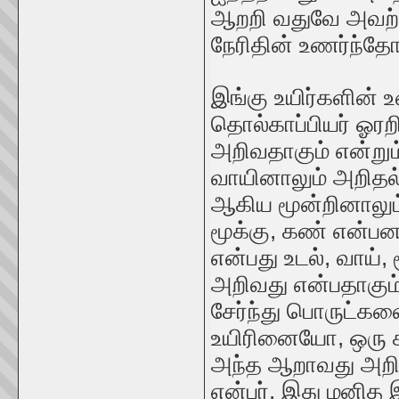
ஆறறி வதுவே அவற
நேரிதின் உணர்ந்தோ
இங்கு உயிர்களின் உ
தொல்காப்பியர் ஓரறிவ
அறிவதாகும் என்றும்
வாயினாலும் அறிதல் 
ஆகிய மூன்றினாலும்
மூக்கு, கண் என்பனவ
என்பது உடல், வாய்,
அறிவது என்பதாகும்,
சேர்ந்து பொருட்
உயிரினையோ, ஒரு 
அந்த ஆறாவது அறிவ
என்பர். இது மனித 