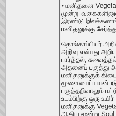
• மனிதனை Vegetativ
மூன்று வகைகளினுள்
இரண்டு இலக்கணங்க
மனிதனுக்கு சேர்த்த
தொல்காப்பியர் அறிவ
அறிவு என்பது அறியு
பார்த்தல், சுவைத்த
அதனைப் பகுத்து 
மனிதனுக்குக் கிடை
மூளையைப் பயன்படு
பகுத்தறிவாலும் மட்ட
உடம்பிற்கு ஒரு உய
மனிதனுக்கு Vegetat
ஆகிய மூன்று Soul 