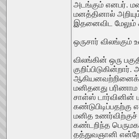
அடங்கும் எனபர். மன
மனத்தினால் அறியும
இதனைவிட மேலும் 
ஒருசார் விலங்கும
விலங்கின் ஒரு பக
குறிப்பிடுகின்றார்
ஆகியனவற்றினைக் குற
மனிதனது பரிணாம வ
சாள்ஸ் டார்வினின்
கண்டுபிடிப்பதற்கு
மனித உணர்விற்குச
கண்டறிந்த பெருமக
தத்துவஞானி என்ற