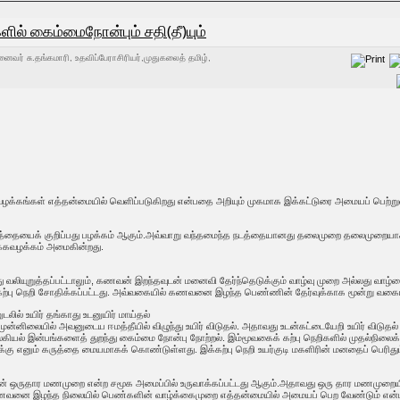
ில் கைம்மைநோன்பும் சதி(தீ)யும்
னைவர் சு.தங்கமாரி, உதவிப்பேராசிரியர்,முதுகலைத் தமிழ்,
வழக்கங்கள் எத்தன்மையில் வெளிப்படுகிறது என்பதை அறியும் முகமாக இக்கட்டுரை அமையப் பெற்று
தையைக் குறிப்பது பழக்கம் ஆகும்.அவ்வாறு வந்தமைந்த நடத்தையானது தலைமுறை தலைமுறையாக மரபு
கவழக்கம் அமைகின்றது.
்ந்து வலியுறுத்தப்பட்டாலும், கணவன் இறந்தவுடன் மனைவி தேர்ந்தெடுக்கும் வாழ்வு முறை அல்
ு நெறி சோதிக்கப்பட்டது. அவ்வகையில் கணவனை இழந்த பெண்ணின் தேர்வுக்காக மூன்று வகையான
ல் உயிர் தங்காது உடனுயிர் மாய்தல்
ுன்னிலையில் அவனுடைய ஈமத்தீயில் விழுந்து உயிர் விடுதல். அதாவது உடன்கட்டையேறி உயிர் விடுதல்
லகியல் இன்பங்களைத் துறந்து கைம்மை நோன்பு நோற்றல். இம்மூவகைக் கற்பு நெறிகளில் முதல்நிலைக
இழுக்கு எனும் கருத்தை மையமாகக் கொண்டுள்ளது. இக்கற்பு நெறி உயர்குடி மகளிரின் மனதைப் பெரி
 ஒருதார மணமுறை என்ற சமூக அமைப்பில் உருவாக்கப்பட்டது ஆகும்.அதாவது ஒரு தார மணமுறையில்
ணவனை இழந்த நிலையில் பெண்களின் வாழ்க்கைமுறை எத்தன்மையில் அமையப் பெற வேண்டும் என்ப