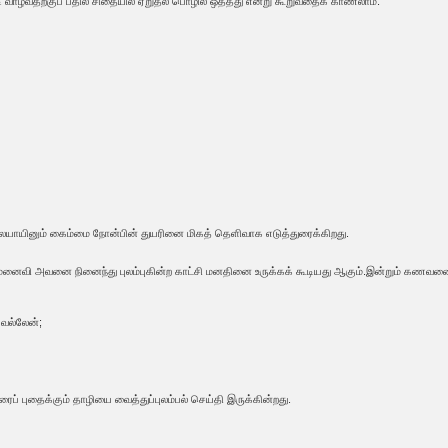
டி வாழ்வதற்குப் பதில் சிதையில் ஏறுதல் பொழில் ஒத்தது என்று கூறுவதைக் காணலாம்.
ையாயினும் கைம்மை நோன்பின் துயரினை மிகத் தெளிவாக எடுத்துரைக்கிறது.
மனைவி அவனை நினைந்து புலம்புகின்ற காட்சி மனதினை உருக்கக் கூடியது ஆகும்.இன்றும் கணவனை இ
வல்லேன்;
ப் புதைக்கும் தாழியை வைத்துப்புலம்பல் செய்தி இருக்கின்றது.