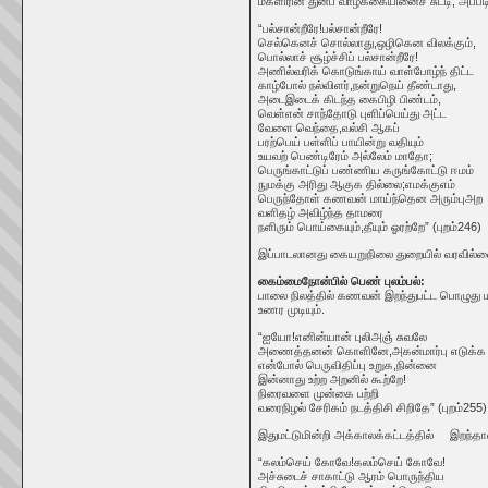
மகளிரின் துன்ப வாழ்க்கையினைச் சுட்டி, அப்ப
“பல்சான்றீரே!பல்சான்றீரே!
செல்கெனச் சொல்லாது,ஒழிகென விலக்கும்,
பொல்லாச் சூழ்ச்சிப் பல்சான்றீரே!
அணில்வரிக் கொடுங்காய் வாள்போழ்ந் திட்ட
காழ்போல் நல்விளர்,நன்றுநெய் தீண்டாது,
அடைஇடைக் கிடந்த கைபிழி பிண்டம்,
வெள்என் சாந்தோடு புளிப்பெய்து அட்ட
வேளை வெந்தை,வல்சி ஆகப்
பரற்பெய் பள்ளிப் பாயின்று வதியும்
உயவற் பெண்டிரேம் அல்லேம் மாதோ;
பெருங்காட்டுப் பண்ணிய கருங்கோட்டு ஈமம்
நுமக்கு அரிது ஆகுக தில்லை;எமக்குஎம்
பெருந்தோள் கணவன் மாய்ந்தென அரும்புஅற
வளிதழ் அவிழ்ந்த தாமரை
நளிரும் பொய்கையும்,தீயும் ஓரற்றே” (புறம்246)
இப்பாடலானது கையறுநிலை துறையில் வரவில்ல
கைம்மைநோன்பில் பெண் புலம்பல்:
பாலை நிலத்தில் கணவன் இறந்துபட்ட பொழுது 
உணர முடியும்.
“ஐயோ!எனின்யான் புலிஅஞ் சுவலே
அணைத்தனன் கொளினே,அகன்மார்பு எடுக்க 
என்போல் பெருவிதிப்பு உறுக,நின்னை
இன்னாது உற்ற அறனில் கூற்றே!
நிரைவளை முன்கை பற்றி
வரைநிழல் சேரிகம் நடத்திசி சிறிதே” (புறம்255)
இதுமட்டுமின்றி அக்காலக்கட்டத்தில் இறந்தாரை
“கலம்செய் கோவே!கலம்செய் கோவே!
அச்சுடைச் சாகாட்டு ஆரம் பொருந்திய