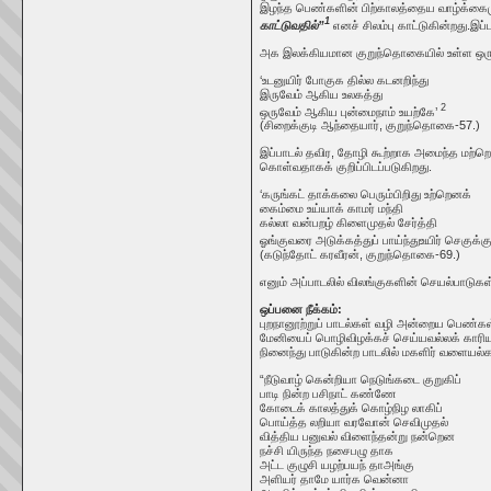
இழந்த பெண்களின் பிற்காலத்தைய வாழ்க்கை
1
காட்டுவதில்”
எனச் சிலம்பு காட்டுகின்றது.இப
அக இலக்கியமான குறுந்தொகையில் உள்ள ஒரு பாட
‘உடனுயிர் போகுக தில்ல கடனறிந்து
இருவேம் ஆகிய உலகத்து
2
ஒருவேம் ஆகிய புன்மைநாம் உயற்கே’
(சிறைக்குடி ஆந்தையார், குறுந்தொகை-57.)
இப்பாடல் தவிர, தோழி கூற்றாக அமைந்த மற்றொர
கொள்வதாகக் குறிப்பிடப்படுகிறது.
‘கருங்கட் தாக்கலை பெரும்பிறிது உற்றெனக்
கைம்மை உய்யாக் காமர் மந்தி
கல்லா வன்பறழ் கிளைமுதல் சேர்த்தி
ஓங்குவரை அடுக்கத்துப் பாய்ந்துஉயிர் செகுக்கு
(கடுந்தோட் கரவீரன், குறுந்தொகை-69.)
எனும் அப்பாடலில் விலங்குகளின் செயல்பாடுகள்
ஒப்பனை நீக்கம்:
புறநானூற்றுப் பாடல்கள் வழி அன்றைய பெண்
மேனியைப் பொழிவிழக்கச் செய்யவல்லக் காரிய
நினைந்து பாடுகின்ற பாடலில் மகளிர் வளையல்க
“நீடுவாழ் கென்றியா நெடுங்கடை குறுகிப்
பாடி நின்ற பசிநாட் கண்ணே
கோடைக் காலத்துக் கொழ்நிழ லாகிப்
பொய்த்த லறியா வரவோன் செவிமுதல்
வித்திய பனுவல் விளைந்தன்று நன்றென
நச்சி யிருந்த நசைபழு தாக
அட்ட குழுசி யழற்பயந் தாஅங்கு
அளியர் தாமே யார்க வென்னா