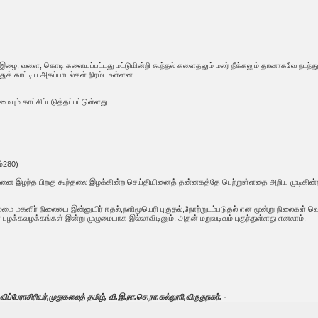
 இழை, வளை, கொடி களையப்பட்டது மட்டுமின்றி கூந்தல் களைதலும் மலர் நீக்கலும் தானாகவே நடந்துள்
்துக் காட்டிய அகப்பாடல்கள் நிரம்ப உள்ளன.
ும் காட்சிப்படுத்தப்பட்டுள்ளது.
ம்280)
வனை இழந்த பிறகு கூந்தலை இழக்கின்ற செய்தியினைத் தன்னகத்தே பெற்றுள்ளதை அறிய முடிகின்ற
மகளிர் நிலையை இன்னுயிர் ஈதல்,நளிமூயெரி புகுதல்,நோற்றுடம்படுதல் என மூன்று நிலைகள் வெள
 பழக்கவழக்கங்கள் இன்று முழுமையாக இல்லாவிடினும், அதன் மறுவடிவம் புகுந்துள்ளது எனலாம்.
ிப்பேராசிரியர்,முதுகலைத் தமிழ், வி.இ.நா.செ.நா.கல்லூரி,விருதுநகர். -