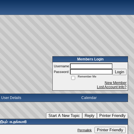
Members Login
Username
Login
Password
Remember Me
New Member
Lost Account Info?
User Details
Calendar
Start A New Topic
Reply
Printer Friendly
யும் -சு.தங்கமாரி
Printer Friendly
Permalink