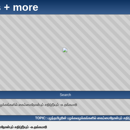
 + more
Search
க்கங்களில் கைம்மைநோன்பும் சதி(தீ)யும் -சு.தங்கமாரி
TOPIC: பழந்தமிழரின் பழக்கவழக்கங்களில் கைம்மைநோன்பும் சதி(தீ)
ன்பும் சதி(தீ)யும் -சு.தங்கமாரி