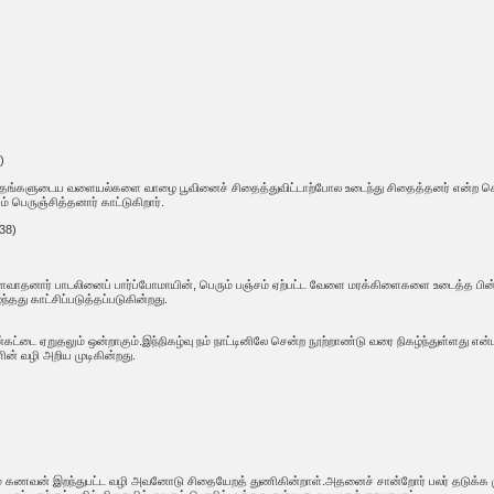
)
 தங்களுடைய வளையல்களை வாழை பூவினைச் சிதைத்துவிட்டாற்போல உடைந்து சிதைத்தனர் என்ற செ
 பெருஞ்சித்தனார் காட்டுகிறார்.
38)
ளவாதனார் பாடலினைப் பார்ப்போமாயின், பெரும் பஞ்சம் ஏற்பட்ட வேளை மரக்கிளைகளை உடைத்த பின
ு காட்சிப்படுத்தப்படுகின்றது.
ன்கட்டை ஏறுதலும் ஒன்றாகும்.இந்நிகழ்வு நம் நாட்டினிலே சென்ற நூற்றாண்டு வரை நிகழ்ந்துள்
ளின் வழி அறிய முடிகின்றது.
ம் கணவன் இறந்துபட்ட வழி அவனோடு சிதையேறத் துணிகின்றாள்.அதனைச் சான்றோர் பலர் தடுக்க 