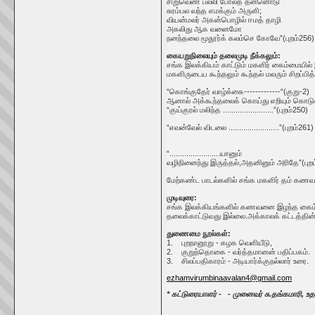
சிறுவெண் பல்லி போலத் தன்னொடு
சுரம்பல வந்த எமக்கும் அருளி;
வியன்மலர் அகன்பொழில் ஈமத் தாழி
அகலிது ஆக வனைமோ
நனந்தலை மூதூர்க் கலம்செ கோவே”(புறம்256)
கையறுநிலையும் தலைமுடி நீக்கலும்:
சங்க இலக்கியம் காட்டும் மகளிர் கைம்மையில்
மகளிருடைய கூந்தலும் கூந்தல் மலரும் சிறப்பித
“கொங்குதேர் வாழ்க்கை-------------“(குறு-2)
ஆனால் அக்கூந்தலைக் கொய்து எறியும் கொடுமைய
“குய்குரல் மலிந்த ........................”(புறம்250)
“எவன்வேல் விடலை ........................”(புறம்261)
“........................யானும்
வழிநினைந்து இருத்தல்,அதனினும் அரிதே”(புற
மேற்கண்ட பாடல்களில் சங்க மகளிர் தம் கண
முடிவுரை:
சங்க இலக்கியங்களில் கணவனை இழந்த கைம்மை 
தலைக்காட்டுவது இல்லை.அக்காலக் கட்டத்தின்
துணைமை நூல்கள்:
1. புறநானூறு - கழக வெளியீடு,
2. குறுந்தொகை - வர்த்தமானன் பதிப்பகம்.
3. சிலப்பதிகாரம் - அடியார்க்குநல்லார் உரை.
ezhamvirumbinaavalan4@gmail.com
* கட்டுரையாளர் - - முனைவர் சு.தங்கமாரி, உதவ