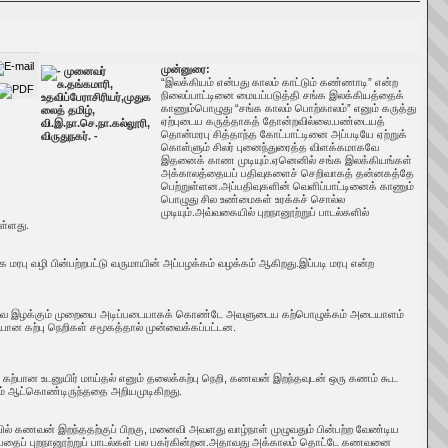
முன்னுரை:
“இலக்கியம் என்பது காலம் காட்டும் கண்ணாடி” என்ற
நிலைப்பாட்டினை மையப்படுத்தி சங்க இலக்கியத்தைக்
காணும்பொழுது “சங்க காலம் பொற்காலம்” எனும் கருத்து
ஏற்புடைய கருத்தாகத் தோன்றவில்லை.பண்டையத்
தொன்மரபு சித்தாந்த கோட்பாட்டினை அப்படியே ஏற்றுக்
கொள்ளும் சிலர் புனைந்துரைத்த விளக்கமாகவே
இதனைக் காண முடியும்.ஏனெனில் சங்க இலக்கியங்கள்
அக்காலத்தையப் பதிவுகளைச் செறிவாகத் தன்னகத்தே
பெற்றுள்ளன.அப்பதிவுகளின் வெளிப்பாட்டினைக் காணும்
பொழுது சில உண்மைகள் உரக்கச் சொல்ல
முடியும்.அவ்வகையில் புறநானூற்றுப் பாடல்களில்
ள்ளது.
 வழி பின்பற்றபட்டு வருமாயின் அப்பழக்கம் வழக்கம் ஆகிறது.இப்படி மரபு என்ற
லது வாழ்வை இழக்கும் முறையை அடிப்படையாகக் கொண்டே அவளுடைய கற்பொழுக்கம் அடையாளம்
 கற்பு நெறிகள் சமூகத்தால் முன்வைக்கப்பட்டன.
் கற்பான உடனுயிர் மாய்தல் எனும் தலைக்கற்பு நெறி, கணவன் இறந்தவுடன் ஒரு கணம் கூட
தும் ஆட்கொண்டிருந்ததை அறியமுடிகிறது.
 கணவன் இறந்ததற்குப் பிறகு, மனைவி அவளது வாழ்நாள் முழுவதும் பின்பற்ற வேண்டிய
தைப் புறநானூற்றுப் பாடல்கள் பல பகர்கின்றன.அதாவது அக்காலம் தொட்டே கணவனை