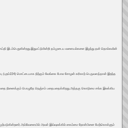
ய்தி இடம்பெறுகின்றது.இதுமட்டுமின்றி தம்முடைய வளையல்களை இழந்து தன் தொல்கவின்
்பு (புறம்224) மொட்டையாக நிற்கும் வேங்கை போல சோழன் கரிகாற் பெருவளத்தான் இறந்த
ளது என்பதை நினைக்கும் பொழுதே நெஞ்சம் பதைபதைக்கிறது.அத்தகு கொடுமை சங்க இலக்கிய
முற்படுகின்றனர்.அவ்வேளையில் அவள் இவ்வுலக்கில் கைம்மை நோன்பினை மேற்கொள்ளும்