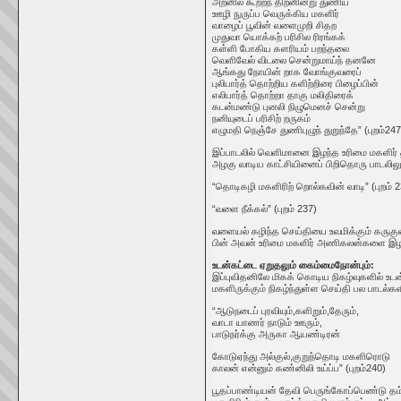
அறனில் கூற்றந் திறனின்று துணிய
ஊழி நுருப்ப வெருக்கிய மகளிர்
வாழைப் பூவின் வளைமுறி சிதற
முதுவா யொக்கற் பரிசில ரிரங்கக்
கள்ளி போகிய களரியம் பறந்தலை
வெளிவேல் விடலை சென்றுமாய்ந் தனனே
ஆங்கது நோயின் றாக வோங்குவரைப்
புலிபார்த் தொற்றிய களிற்றிரை பிழைப்பின்
எலிபார்த் தொற்றா தாகு மலிதிரைக்
கடன்மண்டு புனலி நிழுமெனச் சென்று
நனியுடைப் பரிசிற் றருகம்
எழுமதி நெஞ்சே துணிபுழுந் துறுந்தே” (புறம்247
இப்பாடலில் வெளிமானை இழந்த உரிமை மகளிர்
அழகு வாடிய காட்சியினைப் பிறிதொரு பாடலிலும்
“தொடிகழி மகளிரிற் றொல்கவின் வாடி” (புறம் 2
“வளை நீக்கல்” (புறம் 237)
வளையல் கழிந்த செய்தியை உவமிக்கும் கருகு
பின் அவன் உரிமை மகளிர் அணிகலன்களை இழந்தத
உடன்கட்டை ஏறுதலும் கைம்மைநோன்பும்:
இப்புவிதனிலே மிகக் கொடிய நிகழ்வுகளில் உட
மகளிருக்கும் நிகழ்ந்துள்ள செய்தி பல பாடல்க
“ஆடுநடைப் புரவியும்,களிறும்,தேரும்,
வாடா யாணர் நாடும் ஊரும்,
பாடுநர்க்கு அருகா ஆயண்டிரன்
கோடுஏந்து அல்குல்,குறுந்தொடி மகளிரொடு
காலன் என்னும் கண்னிலி உய்ப்ப” (புறம்240)
பூதப்பாண்டியன் தேவி பெருங்கோப்பெண்டு த