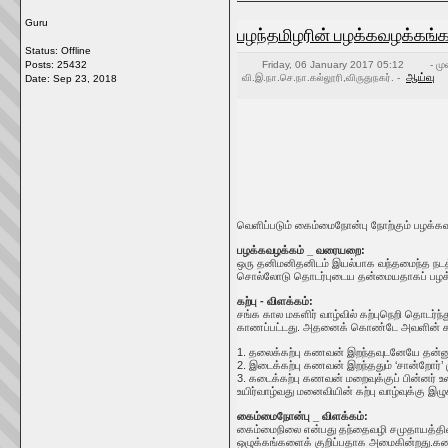
Guru
பழந்தமிழரின் பழக்கவழக்கங்கள
Status: Offline
Posts: 25432
Friday, 06 January 2017 05:12
- மு
ஆய்வு
வி.இ.நா.செ.நா.கல்லூரி,விருதுநகர். -
Date:
Sep 23, 2018
வெளிப்படும் கைம்மைநோன்பு நோற்கும் பழக்க
பழக்கவழக்கம் _ வரையறை:
ஒரு தனிமனிதனிடம் இயல்பாக வந்தமைந்த நடத்
சொல்லோடு தொடர்புடைய தன்மையதாகப் பழக்
கற்பு - விளக்கம்:
சங்க கால மகளிர் வாழ்வில் கற்புநெறி தொடர
காணப்பட்டது. அதனைக் கொண்டே அவளின் கற்ப
1. தலைக்கற்பு கணவன் இறந்தவுடனேயே தன்னுடலி
2. இடைக்கற்பு கணவன் இறந்ததும் ‘சான்றோர்’ ம
3. கடைக்கற்பு கணவன் மறைவுக்குப் பின்னர் உ
உயிர்வாழ்வது மனைவியின் கற்பு வாழ்வுக்கு 
கைம்மைநோன்பு _ விளக்கம்:
கைம்மைநிலை என்பது தந்தைவழி சமுதாயத்தின்
ஒழுக்கங்களைக் குறிப்பதாக அமைகின்றது.க